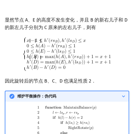
显然节点 A、E 的高度不发生变化，并且 B 的新右儿子和 D
的新左儿子分别为 C 原来的左右儿子，则有
{
x
−
1
≤
h
′
(
r
s
B
)
,
h
′
(
l
s
D
)
≤
x
0
≤
h
(
A
)
−
h
′
(
r
s
B
)
≤
1
0
≤
h
(
E
)
−
h
′
(
l
s
D
)
≤
1
h
′
(
B
)
=
m
⎧
′
′
𝑥
−
1
≤
ℎ
(
𝑟
𝑠
)
,
ℎ
(
𝑙
𝑠
)
≤
𝑥
{ { { {
𝐵
𝐷
′
0
≤
ℎ
(
𝐴
)
−
ℎ
(
𝑟
𝑠
)
≤
1
𝐵
′
0
≤
ℎ
(
𝐸
)
−
ℎ
(
𝑙
𝑠
)
≤
1
𝐷
′
′
⎨
ℎ
(
𝐵
)
=
m
a
x
(
ℎ
(
𝐴
)
,
ℎ
(
𝑟
𝑠
)
)
+
1
=
𝑥
+
1
{ { { {
𝐵
′
′
ℎ
(
𝐷
)
=
m
a
x
(
ℎ
(
𝐸
)
,
ℎ
(
𝑙
𝑠
)
)
+
1
=
𝑥
+
1
𝐷
′
′
ℎ
(
𝐵
)
−
ℎ
(
𝐷
)
=
0
⎩
因此旋转后的节点 B、C、D 也满足性质 2．
维护平衡操作：伪代码
1
function
MaintainBalance
(
p
)
2
l
←
l
s
p
,
r
←
r
s
p
3
if
h
(
l
)
−
h
(
r
)
=
2
4
if
h
(
l
s
l
)
≥
h
(
r
s
l
)
1
𝐟
𝐮
𝐧
𝐜
𝐭
𝐢
𝐨
𝐧
M
a
i
n
t
a
i
n
B
a
l
a
n
c
e
(
𝑝
)
2
𝑙
←
𝑙
𝑠
,
𝑟
←
𝑟
𝑠
𝑝
𝑝
3
𝐢
𝐟
ℎ
(
𝑙
)
−
ℎ
(
𝑟
)
=
2
4
𝐢
𝐟
ℎ
(
𝑙
𝑠
)
≥
ℎ
(
𝑟
𝑠
)
𝑙
𝑙
5
R
i
g
h
t
R
o
t
a
t
e
(
𝑝
)