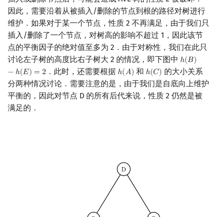
矩阵树定理
Min_25 筛
因此，需要沿着从被插入/删除的节点到根的路径对树进行
维护．如果对于某一个节点，性质 2 不再满足，由于我们只
LGV 引理
洲阁筛
插入/删除了一个节点，对树高的影响不超过 1，因此该节
点的平衡因子的绝对值至多为 2．由于对称性，我们在此只
最大团搜索算法
类欧几里德算法
讨论左子树的高度比右子树大 2 的情况，即下图中
ℎ
(
𝐵
)
h
(
B
)
−
h
(
E
)
=
．此时，还需要根据
和
的大小关系
−
ℎ
(
𝐸
)
=
2
ℎ
(
𝐴
)
ℎ
(
𝐶
)
h
(
A
)
h
(
C
)
支配树
Meissel–Lehmer 算法
分两种情况讨论．需要注意的是，由于我们是自底向上维护
平衡的，因此对节点 D 的所有后代来说，性质 2 仍然是被
图上随机游走
连分数
满足的．
Stern–Brocot 树与 Farey
二次域
Pell 方程