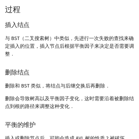
回文树
概率论
欧拉图
Kahan 求和
二次剩余
过程
序列自动机
博弈论
哈密顿图
珂朵莉树/颜色段均摊
阶 & 原根
插入结点
最小表示法
数值算法
二分图
空间优化简介
离散对数
与 BST（二叉搜索树）中类似，先进行一次失败的查找来确
定插入的位置，插入节点后根据平衡因子来决定是否需要调
Lyndon 分解
序理论
平面图
高次剩余 & 单位根
整．
Main–Lorentz 算法
杨氏矩阵
弦图
数论分块
删除结点
拟阵
图的着色
狄利克雷卷积
删除和 BST 类似，将结点与后继交换后再删除．
Berlekamp–Massey 算法
网络流
莫比乌斯反演
删除会导致树高以及平衡因子变化，这时需要沿着被删除结
点到根的路径来调整这种变化．
图的匹配
杜教筛
平衡的维护
Prüfer 序列
Powerful Number 筛
插入或删除节点后，可能会造成 AVL 树的性质 2 被破坏．