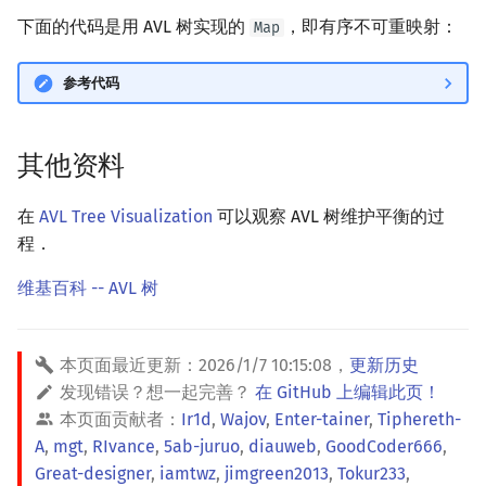
下面的代码是用 AVL 树实现的
，即有序不可重映射：
Map
参考代码
其他资料
在
AVL Tree Visualization
可以观察 AVL 树维护平衡的过
程．
维基百科 -- AVL 树
本页面最近更新：
2026/1/7 10:15:08
，
更新历史
发现错误？想一起完善？
在 GitHub 上编辑此页！
本页面贡献者：
Ir1d
,
Wajov
,
Enter-tainer
,
Tiphereth-
A
,
mgt
,
RIvance
,
5ab-juruo
,
diauweb
,
GoodCoder666
,
Great-designer
,
iamtwz
,
jimgreen2013
,
Tokur233
,