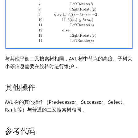
6
𝐞
𝐥
𝐬
𝐞
7
L
e
f
t
R
o
t
a
t
e
(
𝑙
)
8
R
i
g
h
t
R
o
t
a
t
e
(
𝑝
)
9
𝐞
𝐥
𝐬
𝐞
𝐢
𝐟
ℎ
(
𝑙
)
−
ℎ
(
𝑟
)
=
−
2
1
0
𝐢
𝐟
ℎ
(
𝑙
𝑠
)
≤
ℎ
(
𝑟
𝑠
)
𝑟
𝑟
1
1
L
e
f
t
R
o
t
a
t
e
(
𝑝
)
1
2
𝐞
𝐥
𝐬
𝐞
1
3
R
i
g
h
t
R
o
t
a
t
e
(
𝑟
)
1
4
L
e
f
t
R
o
t
a
t
e
(
𝑝
)
与其他平衡二叉搜索树相同，AVL 树中节点的高度、子树大
小等信息需要在旋转时进行维护．
其他操作
AVL 树的其他操作（Predecessor、Successor、Select、
Rank 等）与普通的二叉搜索树相同．
参考代码