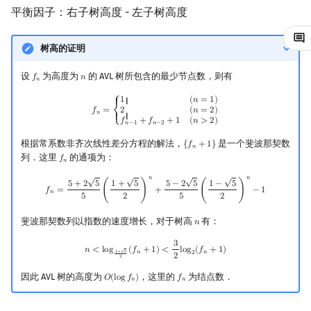
情况二：A 点树高小于 C
平衡因子：右子树高度 - 左子树高度
点树高
镜像站列表
Special Judge
Java 速成
前缀和 & 差分
IDA*
状压 DP
Boyer–Moore 算法
置换和排列
拓扑排序
扫描线
有限状态自动机
Dev-C++
文件操作
Lambda 表达式
归并排序
裴蜀定理 & 一次不定方程
多项式多点求值|快速插值
贝尔数
线性基
虚树
树高的证明
其他操作
致谢
Testlib
Java 进阶
二分
回溯法
数位 DP
Z 函数（扩展 KMP）
弧度制与坐标系
最短路问题
旋转卡壳
计算理论基础
CLion
pb_ds
堆排序
费马小定理 & 欧拉定理
多项式初等函数
伯努利数
线性映射
树分治
设
为高度为
的 AVL 树所包含的最少节点数，则有
𝑓
𝑛
f
n
n
𝑛
参考代码
Polygon
倍增
Dancing Links
插头 DP
AC 自动机
复数
生成树问题
半平面交
字节顺序
Geany
编译优化
桶排序
模逆元
常系数齐次线性递推
Entringer Number
特征多项式
动态树分治
f
n
=
{
1
(
n
=
1
)
2
(
n
=
2
)
f
n
−
1
+
f
n
−
2
+
1
(
n
>
2
)
⎧
1
(
𝑛
=
1
)
{ {
2
(
𝑛
=
2
)
𝑓
=
𝑛
⎨
{ {
𝑓
+
𝑓
+
1
(
𝑛
>
2
)
其他资料
OJ 工具
构造
Alpha–Beta 剪枝
计数 DP
后缀数组 (SA)
数论
斯坦纳树
平面最近点对
约瑟夫问题
Xcode
希尔排序
线性同余方程
多项式平移|连续点值平移
Eulerian Number
对角化
AHU 算法
⎩
𝑛
−
1
𝑛
−
2
根据常系数非齐次线性差分方程的解法，
是一个斐波那契数
{
𝑓
+
1
}
{
f
n
+
1
}
𝑛
LaTeX 入门
优化
动态 DP
后缀自动机 (SAM)
多项式与生成函数
拆点
随机增量法
表达式求值
GUIDE
锦标赛排序
中国剩余定理
符号化方法
分拆数
Jordan标准型
树哈希
列．这里
的通项为：
𝑓
f
n
𝑛
√
√
√
√
𝑛
𝑛
f
n
=
5
+
2
5
5
(
1
+
5
2
)
n
+
5
−
2
5
5
(
1
−
5
2
)
n
−
1
5
+
2
5
1
+
5
5
−
2
5
1
−
5
Git
概率 DP
后缀平衡树
组合数学
连通性相关
反演变换
在一台机器上规划任务
Sublime Text
Tim 排序
升幂引理
Lagrange 反演
范德蒙德卷积
树上随机游走
𝑓
=
(
)
+
(
)
−
1
𝑛
5
2
5
2
斐波那契数列以指数的速度增长，对于树高
有：
𝑛
n
DP 套 DP
广义后缀自动机
线性代数
环计数问题
计算几何杂项
主元素问题
CP Editor
排序相关 STL
阶乘取模
形式幂级数复合|复合逆
Pólya 计数
3
n
<
log
1
+
5
2
(
f
n
+
1
)
<
3
2
log
2
(
f
n
+
1
)
𝑛
<
l
o
g
(
𝑓
+
1
)
<
l
o
g
(
𝑓
+
1
)
√
𝑛
𝑛
2
1
+
5
2
DP 优化
后缀树
线性规划
最小环
Garsia–Wachs 算法
Code::Blocks
排序应用
卢卡斯定理
普通生成函数
图论计数
2
因此 AVL 树的高度为
，这里的
为结点数．
𝑂
(
l
o
g
𝑓
)
𝑓
O
(
log
f
n
)
f
n
𝑛
𝑛
其它 DP 方法
Manacher
抽象代数
2-SAT
15-puzzle
同余方程
指数生成函数