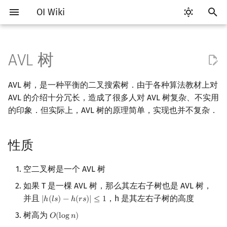
OI Wiki
键
入
AVL 树
Getting Started
比赛相关简介
工具软件简介
语言基础简介
算法基础简介
搜索部分简介
动态规划部分简介
字符串部分简介
数学部分简介
并查集
堆简介
分块思想
线段树基础
性质
可持久化数据结构简介
线段树套线段树
Link Cut Tree
图论部分简介
计算几何部分简介
杂项简介
RMQ
OI 赛事与赛制
题型概述
读入、输出优化
Vim
评测工具简介
Testlib 简介
Hello, World!
C++ 标准库简介
类
复杂度简介
排序简介
DP 优化简介
后缀数组简介
数字系统简介
数论基础
多项式与生成函数简介
排列组合
线性代数简介
线性规划基础
基本概念
基本概念
博弈论简介
插值
树基础
最短路
最小生成树
强连通分量
网络流简介
图匹配
离线算法简介
随机函数
以
AVL 树，是一种平衡的二叉搜索树．由于各种算法教材上对
开
关于本项目
赛事
代码编辑工具
C++ 基础
复杂度
DFS（搜索）
动态规划基础
字符串基础
布尔代数
并查集复杂度
二叉堆
块状数组
线段树合并 & 分裂
过程
可持久化线段树
平衡树套线段树
全局平衡二叉树
图论相关概念
二维计算几何基础
离散化
并查集应用
ICPC/CCPC 赛事与赛制
交互题
分段打表
Emacs
Arbiter
通用
C++ 语法基础
STL 容器
命名空间
均摊复杂度
选择排序
单调队列/单调栈优化
最优原地后缀排序算法
进位制
模算术简介
代数基本定理
抽屉原理
向量
单纯形法
群论
条件概率与独立性
公平组合游戏
数值积分
树的直径
差分约束
最小树形图
双连通分量
最大流
二分图最大匹配
CDQ 分治
随机化技巧
AVL 的介绍十分冗长，造成了很多人对 AVL 树复杂、不实用
始
的印象．但实际上，AVL 树的原理简单，实现也并不复杂．
如何参与
题型
评测工具
C++ 标准库
枚举
BFS（搜索）
记忆化搜索
标准库
数字系统
配对堆
块状链表
李超线段树
可持久化块状数组
线段树套平衡树
Euler Tour Tree
图的存储
三维计算几何基础
双指针
括号序列
插入结点
常见错误
VS Code
Cena
Generator
变量
STL 算法
值类别
冒泡排序
斜率优化
平衡三进制
素数
快速傅里叶变换
容斥原理
内积和外积
环论
随机变量
零和游戏
高斯消元
树的中心
k 短路
最小直径生成树
割点和桥
最小割
二分图最大权匹配
整体二分
爬山算法
搜
性质
OI Wiki 不是什么
学习路线
命令行
C++ 进阶
模拟
双向搜索
背包 DP
字符串匹配
位操作
左偏树
树分块
猫树
可持久化平衡树
树状数组套权值线段树
Top Tree
DFS（图论）
距离
离线算法
线段树与离线询问
删除结点
常见技巧
Atom
CCR Plus
Validator
运算
bitset
重载运算符
插入排序
四边形不等式优化
格雷码
最大公约数
快速数论变换
斐波那契数列
矩阵
域论
随机变量的数字特征
非公平组合游戏
牛顿迭代法
树的重心
同余最短路
圆方树
费用流
一般图最大匹配
莫队算法
模拟退火
索
格式手册
学习资源
命令行编译与调试
C++ 与其他常用语言的区别
递归 & 分治
启发式搜索
区间 DP
字符串哈希
二进制集合操作
Sqrt Tree
区间最值操作 & 区间历史最
可持久化字典树
分块套树状数组
BFS（图论）
Pick 定理
分数规划
平衡的维护
Eclipse
Lemon
Interactor
流程控制语句
string
引用
计数排序
Slope Trick 优化
欧拉函数
快速沃尔什变换
错位排列
初等变换
Schreier–Sims 算法
概率不等式
最近公共祖先
点/边连通度
上下界网络流
一般图最大权匹配
空二叉树是一个 AVL 树
值
如果 T 是一棵 AVL 树，那么其左右子树也是 AVL 树，
数学符号表
技巧
编译器
Pascal 转 C++ 急救
贪心
A*
DAG 上的 DP
字典树 (Trie)
高精度计算
可持久化可并堆
树上问题
三角剖分
随机化
情况一：A 点树高不小于 C
Notepad++
Checker
高级数据类型
pair
常量
基数排序
WQS 二分
筛法
Chirp Z 变换
卡特兰数
行列式
树链剖分
Stoer–Wagner 算法
稳定匹配
并且
，h 是其左右子树的高度
|
ℎ
(
𝑙
𝑠
)
−
ℎ
(
𝑟
𝑠
)
|
≤
1
|
h
(
l
s
)
−
h
(
r
s
)
|
≤
1
Kinetic Tournament Tree
点树高
树高为
𝑂
(
l
o
g
𝑛
)
O
(
log
n
)
F.A.Q.
出题
WSL (Windows 10)
Python 速成
排序
迭代加深搜索
树形 DP
前缀函数与 KMP 算法
快速幂
有向无环图
凸包
悬线法
Kate
函数
新版 C++ 特性
快速排序
状态设计优化
分解质因数
多项式牛顿迭代
斯特林数
线性空间
树上启发式合并