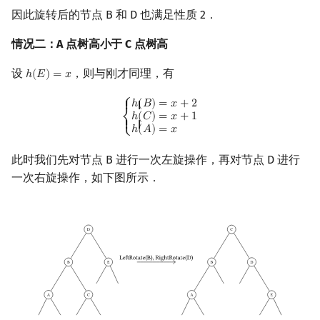
因此旋转后的节点 B 和 D 也满足性质 2．
情况二：A 点树高小于 C 点树高
设
，则与刚才同理，有
ℎ
(
𝐸
)
=
𝑥
h
(
E
)
=
x
{
h
(
B
)
=
x
+
2
h
(
C
)
=
x
+
1
h
(
A
)
=
x
⎧
ℎ
(
𝐵
)
=
𝑥
+
2
{ {
ℎ
(
𝐶
)
=
𝑥
+
1
⎨
{ {
ℎ
(
𝐴
)
=
𝑥
⎩
此时我们先对节点 B 进行一次左旋操作，再对节点 D 进行
一次右旋操作，如下图所示．