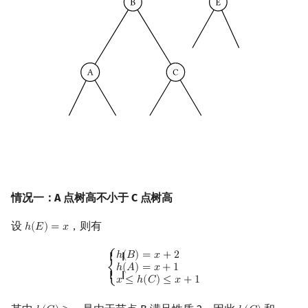
情况一：A 点树高不小于 C 点树高
设
，则有
ℎ
(
𝐸
)
=
𝑥
h
(
E
)
=
x
{
h
(
B
)
=
x
+
2
h
(
A
)
=
x
+
1
x
≤
h
(
C
)
≤
x
+
1
⎧
ℎ
(
𝐵
)
=
𝑥
+
2
{ {
ℎ
(
𝐴
)
=
𝑥
+
1
⎨
{ {
𝑥
≤
ℎ
(
𝐶
)
≤
𝑥
+
1
⎩