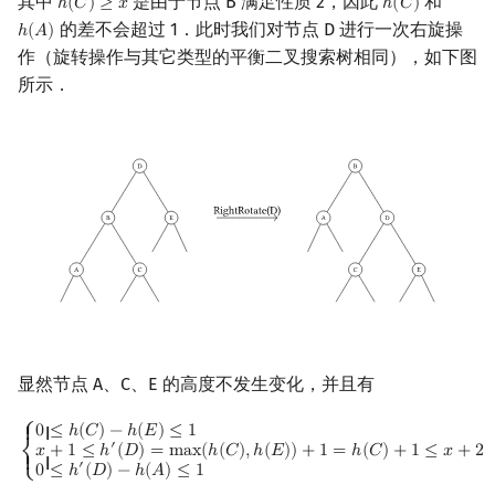
其中
是由于节点 B 满足性质 2，因此
和
ℎ
(
𝐶
)
≥
𝑥
ℎ
(
𝐶
)
h
(
C
)
≥
x
h
(
C
)
的差不会超过 1．此时我们对节点 D 进行一次右旋操
ℎ
(
𝐴
)
h
(
A
)
作（旋转操作与其它类型的平衡二叉搜索树相同），如下图
所示．
显然节点 A、C、E 的高度不发生变化，并且有
{
0
≤
h
(
C
)
−
h
(
E
)
≤
1
x
+
1
≤
h
′
(
D
)
=
max
(
h
(
C
)
,
h
(
E
)
)
+
1
=
h
(
C
)
+
1
≤
x
+
2
0
≤
h
′
(
D
)
−
⎧
0
≤
ℎ
(
𝐶
)
−
ℎ
(
𝐸
)
≤
1
{ {
′
𝑥
+
1
≤
ℎ
(
𝐷
)
=
m
a
x
(
ℎ
(
𝐶
)
,
ℎ
(
𝐸
)
)
+
1
=
ℎ
(
𝐶
)
+
1
≤
𝑥
+
2
⎨
{ {
′
0
≤
ℎ
(
𝐷
)
−
ℎ
(
𝐴
)
≤
1
⎩