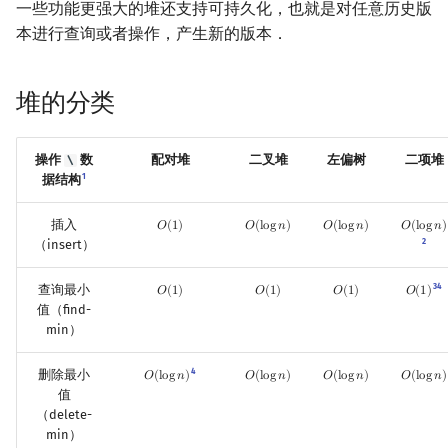
一些功能更强大的堆还支持可持久化，也就是对任意历史版
镜像站列表
Special Judge
Java 速成
前缀和 & 差分
IDA*
状压 DP
Boyer–Moore 算法
置换和排列
AVL 树
拓扑排序
扫描线
有限状态自动机
Dev-C++
文件操作
Lambda 表达式
归并排序
裴蜀定理 & 一次不定方程
多项式多点求值|快速插值
贝尔数
线性基
虚树
本进行查询或者操作，产生新的版本．
致谢
Testlib
Java 进阶
二分
回溯法
数位 DP
Z 函数（扩展 KMP）
弧度制与坐标系
红黑树
最短路问题
旋转卡壳
计算理论基础
CLion
pb_ds
堆排序
费马小定理 & 欧拉定理
多项式初等函数
伯努利数
线性映射
树分治
堆的分类
Polygon
倍增
Dancing Links
插头 DP
AC 自动机
复数
左偏红黑树
生成树问题
半平面交
字节顺序
Geany
编译优化
桶排序
模逆元
常系数齐次线性递推
Entringer Number
特征多项式
动态树分治
操作
数
配对堆
二叉堆
左偏树
二项堆
\
OJ 工具
构造
Alpha–Beta 剪枝
计数 DP
后缀数组 (SA)
数论
AA 树
斯坦纳树
平面最近点对
约瑟夫问题
Xcode
希尔排序
线性同余方程
多项式平移|连续点值平移
Eulerian Number
对角化
AHU 算法
1
据结构
LaTeX 入门
优化
动态 DP
后缀自动机 (SAM)
多项式与生成函数
拆点
随机增量法
表达式求值
插入
GUIDE
锦标赛排序
中国剩余定理
符号化方法
分拆数
Jordan标准型
树哈希
𝑂
(
1
)
𝑂
(
l
o
g
𝑛
)
𝑂
(
l
o
g
𝑛
)
𝑂
(
l
o
g
𝑛
)
O
(
1
)
O
(
log
n
)
O
(
log
n
)
O
(
log
n
)
2
（insert）
Git
概率 DP
后缀平衡树
组合数学
连通性相关
反演变换
在一台机器上规划任务
Sublime Text
Tim 排序
升幂引理
Lagrange 反演
范德蒙德卷积
树上随机游走
3
4
查询最小
𝑂
(
1
)
𝑂
(
1
)
𝑂
(
1
)
𝑂
(
1
)
O
(
1
)
O
(
1
)
O
(
1
)
O
(
1
)
值（find-
DP 套 DP
广义后缀自动机
线性代数
环计数问题
计算几何杂项
主元素问题
CP Editor
排序相关 STL
阶乘取模
形式幂级数复合|复合逆
Pólya 计数
min）
DP 优化
后缀树
线性规划
最小环
Garsia–Wachs 算法
Code::Blocks
排序应用
卢卡斯定理
普通生成函数
图论计数
4
删除最小
𝑂
(
l
o
g
𝑛
)
𝑂
(
l
o
g
𝑛
)
𝑂
(
l
o
g
𝑛
)
𝑂
(
l
o
g
𝑛
)
O
(
log
n
)
O
(
log
n
)
O
(
log
n
)
O
(
log
n
)
值
（delete-
其它 DP 方法
Manacher
抽象代数
2-SAT
15-puzzle
同余方程
指数生成函数
min）