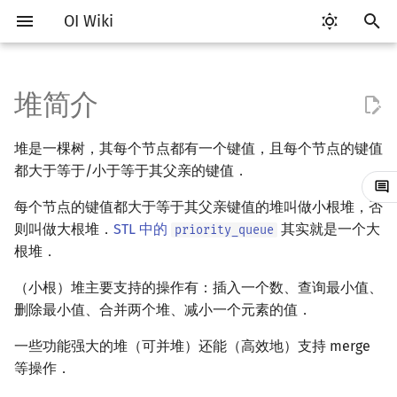
OI Wiki
键
入
堆简介
Getting Started
比赛相关简介
工具软件简介
语言基础简介
算法基础简介
搜索部分简介
动态规划部分简介
字符串部分简介
数学部分简介
并查集
堆的分类
分块思想
线段树基础
二叉搜索树 & 平衡树
可持久化数据结构简介
线段树套线段树
Link Cut Tree
图论部分简介
计算几何部分简介
杂项简介
RMQ
OI 赛事与赛制
题型概述
读入、输出优化
Vim
评测工具简介
Testlib 简介
Hello, World!
C++ 标准库简介
类
复杂度简介
排序简介
DP 优化简介
后缀数组简介
数字系统简介
数论基础
多项式与生成函数简介
排列组合
线性代数简介
线性规划基础
基本概念
基本概念
博弈论简介
插值
树基础
最短路
最小生成树
强连通分量
网络流简介
图匹配
离线算法简介
随机函数
以
堆是一棵树，其每个节点都有一个键值，且每个节点的键值
开
关于本项目
赛事
代码编辑工具
C++ 基础
复杂度
DFS（搜索）
动态规划基础
字符串基础
布尔代数
并查集复杂度
块状数组
线段树合并 & 分裂
Treap
可持久化线段树
平衡树套线段树
全局平衡二叉树
图论相关概念
二维计算几何基础
离散化
并查集应用
ICPC/CCPC 赛事与赛制
交互题
分段打表
Emacs
Arbiter
通用
C++ 语法基础
STL 容器
命名空间
均摊复杂度
选择排序
单调队列/单调栈优化
最优原地后缀排序算法
进位制
模算术简介
代数基本定理
抽屉原理
向量
单纯形法
群论
条件概率与独立性
公平组合游戏
数值积分
树的直径
差分约束
最小树形图
双连通分量
最大流
二分图最大匹配
CDQ 分治
随机化技巧
都大于等于/小于等于其父亲的键值．
始
如何参与
题型
评测工具
C++ 标准库
枚举
BFS（搜索）
记忆化搜索
标准库
数字系统
块状链表
李超线段树
Splay 树
可持久化块状数组
线段树套平衡树
Euler Tour Tree
图的存储
三维计算几何基础
双指针
括号序列
每个节点的键值都大于等于其父亲键值的堆叫做小根堆，否
常见错误
VS Code
Cena
Generator
变量
STL 算法
值类别
冒泡排序
斜率优化
平衡三进制
素数
快速傅里叶变换
容斥原理
内积和外积
环论
随机变量
零和游戏
高斯消元
树的中心
k 短路
最小直径生成树
割点和桥
最小割
二分图最大权匹配
整体二分
爬山算法
搜
则叫做大根堆．
STL 中的
其实就是一个大
priority_queue
OI Wiki 不是什么
学习路线
命令行
C++ 进阶
模拟
双向搜索
背包 DP
字符串匹配
位操作
树分块
猫树
WBLT
可持久化平衡树
树状数组套权值线段树
Top Tree
DFS（图论）
距离
离线算法
线段树与离线询问
常见技巧
Atom
CCR Plus
Validator
运算
bitset
重载运算符
插入排序
四边形不等式优化
格雷码
最大公约数
快速数论变换
斐波那契数列
矩阵
域论
随机变量的数字特征
非公平组合游戏
牛顿迭代法
树的重心
同余最短路
圆方树
费用流
一般图最大匹配
莫队算法
模拟退火
索
根堆．
（小根）堆主要支持的操作有：插入一个数、查询最小值、
格式手册
学习资源
命令行编译与调试
C++ 与其他常用语言的区别
递归 & 分治
启发式搜索
区间 DP
字符串哈希
二进制集合操作
Sqrt Tree
区间最值操作 & 区间历史最
替罪羊树
可持久化字典树
分块套树状数组
BFS（图论）
Pick 定理
分数规划
Eclipse
Lemon
Interactor
流程控制语句
string
引用
计数排序
Slope Trick 优化
欧拉函数
快速沃尔什变换
错位排列
初等变换
Schreier–Sims 算法
概率不等式
最近公共祖先
点/边连通度
上下界网络流
一般图最大权匹配
删除最小值、合并两个堆、减小一个元素的值．
值
数学符号表
技巧
编译器
Pascal 转 C++ 急救
贪心
A*
DAG 上的 DP
字典树 (Trie)
高精度计算
笛卡尔树
可持久化可并堆
树上问题
三角剖分
随机化
Notepad++
Checker
高级数据类型
pair
常量
基数排序
WQS 二分
筛法
Chirp Z 变换
卡特兰数
行列式
树链剖分
Stoer–Wagner 算法
稳定匹配
一些功能强大的堆（可并堆）还能（高效地）支持 merge
Kinetic Tournament Tree
等操作．
F.A.Q.
出题
WSL (Windows 10)
Python 速成
排序
迭代加深搜索
树形 DP
前缀函数与 KMP 算法
快速幂
Size Balanced Tree
有向无环图
凸包
悬线法
Kate
函数
新版 C++ 特性
快速排序
状态设计优化
分解质因数
多项式牛顿迭代
斯特林数
线性空间
树上启发式合并