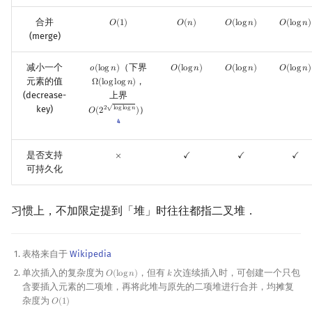
回文树
概率论
欧拉图
Kahan 求和
二次剩余
合并
𝑂
(
1
)
𝑂
(
𝑛
)
𝑂
(
l
o
g
𝑛
)
𝑂
(
l
o
g
𝑛
)
O
(
1
)
O
(
n
)
O
(
log
n
)
O
(
log
n
)
(merge)
序列自动机
博弈论
哈密顿图
珂朵莉树/颜色段均摊
阶 & 原根
减小一个
（下界
𝑜
(
l
o
g
𝑛
)
𝑂
(
l
o
g
𝑛
)
𝑂
(
l
o
g
𝑛
)
𝑂
(
l
o
g
𝑛
)
o
(
log
n
)
O
(
log
n
)
O
(
log
n
)
O
(
log
n
)
元素的值
，
Ω
(
l
o
g
l
o
g
𝑛
)
最小表示法
数值算法
二分图
空间优化简介
Ω
(
log
log
n
)
离散对数
(decrease-
上界
key)
√
）
2
l
o
g
l
o
g
𝑛
𝑂
(
2
)
O
(
2
2
log
log
n
)
Lyndon 分解
序理论
平面图
高次剩余 & 单位根
4
Main–Lorentz 算法
杨氏矩阵
弦图
数论分块
是否支持
×
✓
✓
✓
×
✓
✓
✓
可持久化
拟阵
图的着色
狄利克雷卷积
习惯上，不加限定提到「堆」时往往都指二叉堆．
Berlekamp–Massey 算法
网络流
莫比乌斯反演
图的匹配
杜教筛
表格来自于
Wikipedia
单次插入的复杂度为
，但有
次连续插入时，可创建一个只包
𝑂
(
l
o
g
𝑛
)
𝑘
O
(
log
n
)
k
含要插入元素的二项堆，再将此堆与原先的二项堆进行合并，均摊复
Prüfer 序列
Powerful Number 筛
杂度为
𝑂
(
1
)
O
(
1
)