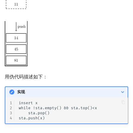
回文树
概率论
欧拉图
Kahan 求和
二次剩余
序列自动机
博弈论
哈密顿图
珂朵莉树/颜色段均摊
阶 & 原根
最小表示法
数值算法
二分图
空间优化简介
离散对数
Lyndon 分解
序理论
平面图
高次剩余 & 单位根
Main–Lorentz 算法
杨氏矩阵
弦图
数论分块
用伪代码描述如下：
拟阵
图的着色
狄利克雷卷积
实现
Berlekamp–Massey 算法
网络流
莫比乌斯反演
1
insert x

2
while !sta.empty() && sta.top()<x

图的匹配
杜教筛
3
    sta.pop()

4
Prüfer 序列
Powerful Number 筛