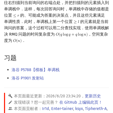
往右扫描到当前询问的右端点处，并把扫描到的元素插入到
单调栈中．这样，每次回答询问时，单调栈中存储的值都是
位置
的、可能成为答案的决策点，并且这些元素满足
≤
𝑟
≤
r
单调性质．此时，单调栈上第一个位置
的元素就是当前
≥
𝑙
≥
l
询问的答案，这个过程可以用二分查找实现．使用单调栈解
决 RMQ 问题的时间复杂度为
，空间复杂
𝑂
(
𝑞
l
o
g
𝑞
+
𝑞
l
o
g
𝑛
)
O
(
q
log
q
+
q
log
n
)
度为
．
𝑂
(
𝑛
)
O
(
n
)
习题
洛谷 P5788【模板】单调栈
洛谷 P1901 发射站
本页面最近更新：
2026/6/20 23:34:20
，
更新历史
发现错误？想一起完善？
在 GitHub 上编辑此页！
本页面贡献者：
Ir1d
,
Enter-tainer
,
ksyx
,
Tiphereth-A
,