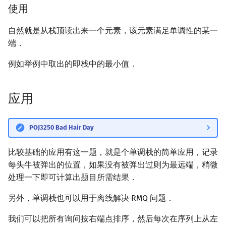
使用
矩阵树定理
Min_25 筛
自然就是从栈顶读出来一个元素，该元素满足单调性的某一
LGV 引理
洲阁筛
端．
最大团搜索算法
类欧几里德算法
例如举例中取出的即栈中的最小值．
支配树
Meissel–Lehmer 算法
应用
图上随机游走
连分数
POJ3250 Bad Hair Day
Stern–Brocot 树与 Farey
比较基础的应用有这一题，就是个单调栈的简单应用，记录
二次域
每头牛被弹出的位置，如果没有被弹出过则为最远端，稍微
处理一下即可计算出题目所需结果．
Pell 方程
另外，单调栈也可以用于离线解决 RMQ 问题．
我们可以把所有询问按右端点排序，然后每次在序列上从左