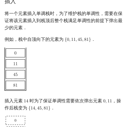
插入
镜像站列表
Special Judge
Java 速成
前缀和 & 差分
IDA*
状压 DP
Boyer–Moore 算法
置换和排列
AVL 树
拓扑排序
扫描线
有限状态自动机
Dev-C++
文件操作
Lambda 表达式
归并排序
裴蜀定理 & 一次不定方程
多项式多点求值|快速插值
贝尔数
线性基
虚树
将一个元素插入单调栈时，为了维护栈的单调性，需要在保
证将该元素插入到栈顶后整个栈满足单调性的前提下弹出最
致谢
Testlib
Java 进阶
二分
回溯法
数位 DP
Z 函数（扩展 KMP）
弧度制与坐标系
红黑树
最短路问题
旋转卡壳
计算理论基础
CLion
pb_ds
堆排序
费马小定理 & 欧拉定理
多项式初等函数
伯努利数
线性映射
树分治
少的元素．
Polygon
倍增
Dancing Links
插头 DP
AC 自动机
复数
左偏红黑树
生成树问题
半平面交
字节顺序
Geany
编译优化
桶排序
模逆元
常系数齐次线性递推
Entringer Number
特征多项式
动态树分治
例如，栈中自顶向下的元素为
．
{
0
,
1
1
,
4
5
,
8
1
}
{
0
,
11
,
45
,
81
}
OJ 工具
构造
Alpha–Beta 剪枝
计数 DP
后缀数组 (SA)
数论
AA 树
斯坦纳树
平面最近点对
约瑟夫问题
Xcode
希尔排序
线性同余方程
多项式平移|连续点值平移
Eulerian Number
对角化
AHU 算法
LaTeX 入门
优化
动态 DP
后缀自动机 (SAM)
多项式与生成函数
拆点
随机增量法
表达式求值
GUIDE
锦标赛排序
中国剩余定理
符号化方法
分拆数
Jordan标准型
树哈希
Git
概率 DP
后缀平衡树
组合数学
连通性相关
反演变换
在一台机器上规划任务
Sublime Text
Tim 排序
升幂引理
Lagrange 反演
范德蒙德卷积
树上随机游走
DP 套 DP
广义后缀自动机
线性代数
环计数问题
计算几何杂项
主元素问题
CP Editor
排序相关 STL
阶乘取模
形式幂级数复合|复合逆
Pólya 计数
插入元素
时为了保证单调性需要依次弹出元素
，操
1
4
0
,
1
1
14
0
,
11
DP 优化
后缀树
线性规划
最小环
Garsia–Wachs 算法
Code::Blocks
排序应用
卢卡斯定理
普通生成函数
图论计数
作后栈变为
．
{
1
4
,
4
5
,
8
1
}
{
14
,
45
,
81
}
其它 DP 方法
Manacher
抽象代数
2-SAT
15-puzzle
同余方程
指数生成函数