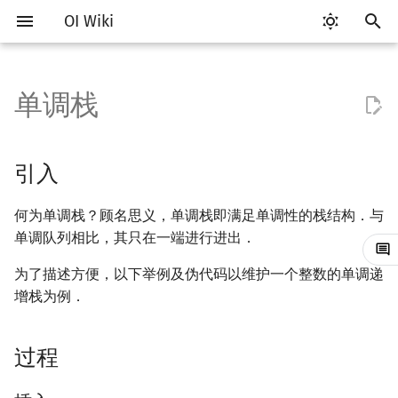
OI Wiki
键
入
单调栈
Getting Started
比赛相关简介
工具软件简介
语言基础简介
算法基础简介
搜索部分简介
动态规划部分简介
字符串部分简介
数学部分简介
并查集
堆简介
分块思想
引入
线段树基础
二叉搜索树 & 平衡树
可持久化数据结构简介
线段树套线段树
Link Cut Tree
图论部分简介
计算几何部分简介
杂项简介
RMQ
OI 赛事与赛制
题型概述
读入、输出优化
Vim
评测工具简介
Testlib 简介
Hello, World!
C++ 标准库简介
类
复杂度简介
排序简介
DP 优化简介
后缀数组简介
数字系统简介
数论基础
多项式与生成函数简介
排列组合
线性代数简介
线性规划基础
基本概念
基本概念
博弈论简介
插值
树基础
最短路
最小生成树
强连通分量
网络流简介
图匹配
离线算法简介
随机函数
以
开
关于本项目
赛事
代码编辑工具
C++ 基础
复杂度
DFS（搜索）
动态规划基础
字符串基础
布尔代数
并查集复杂度
二叉堆
块状数组
过程
线段树合并 & 分裂
Treap
可持久化线段树
平衡树套线段树
全局平衡二叉树
图论相关概念
二维计算几何基础
离散化
并查集应用
ICPC/CCPC 赛事与赛制
交互题
分段打表
Emacs
Arbiter
通用
C++ 语法基础
STL 容器
命名空间
均摊复杂度
选择排序
单调队列/单调栈优化
最优原地后缀排序算法
进位制
模算术简介
代数基本定理
抽屉原理
向量
单纯形法
群论
条件概率与独立性
公平组合游戏
数值积分
树的直径
差分约束
最小树形图
双连通分量
最大流
二分图最大匹配
CDQ 分治
随机化技巧
引入
始
如何参与
题型
评测工具
C++ 标准库
枚举
BFS（搜索）
记忆化搜索
标准库
数字系统
配对堆
块状链表
李超线段树
Splay 树
可持久化块状数组
线段树套平衡树
Euler Tour Tree
图的存储
三维计算几何基础
双指针
括号序列
插入
常见错误
VS Code
Cena
Generator
变量
STL 算法
值类别
冒泡排序
斜率优化
平衡三进制
素数
快速傅里叶变换
容斥原理
内积和外积
环论
随机变量
零和游戏
高斯消元
树的中心
k 短路
最小直径生成树
割点和桥
最小割
二分图最大权匹配
整体二分
爬山算法
何为单调栈？顾名思义，单调栈即满足单调性的栈结构．与
搜
单调队列相比，其只在一端进行进出．
OI Wiki 不是什么
学习路线
命令行
C++ 进阶
模拟
双向搜索
背包 DP
字符串匹配
位操作
左偏树
树分块
猫树
WBLT
可持久化平衡树
树状数组套权值线段树
Top Tree
DFS（图论）
距离
离线算法
线段树与离线询问
使用
常见技巧
Atom
CCR Plus
Validator
运算
bitset
重载运算符
插入排序
四边形不等式优化
格雷码
最大公约数
快速数论变换
斐波那契数列
矩阵
域论
随机变量的数字特征
非公平组合游戏
牛顿迭代法
树的重心
同余最短路
圆方树
费用流
一般图最大匹配
莫队算法
模拟退火
索
为了描述方便，以下举例及伪代码以维护一个整数的单调递
格式手册
学习资源
命令行编译与调试
C++ 与其他常用语言的区别
递归 & 分治
启发式搜索
区间 DP
字符串哈希
二进制集合操作
Sqrt Tree
应用
区间最值操作 & 区间历史最
替罪羊树
可持久化字典树
分块套树状数组
BFS（图论）
Pick 定理
分数规划
Eclipse
Lemon
Interactor
流程控制语句
string
引用
计数排序
Slope Trick 优化
欧拉函数
快速沃尔什变换
错位排列
初等变换
Schreier–Sims 算法
概率不等式
最近公共祖先
点/边连通度
上下界网络流
一般图最大权匹配
增栈为例．
值
数学符号表
技巧
编译器
Pascal 转 C++ 急救
贪心
A*
DAG 上的 DP
字典树 (Trie)
高精度计算
习题
笛卡尔树
可持久化可并堆
树上问题
三角剖分
随机化
Notepad++
Checker
高级数据类型
pair
常量
基数排序
WQS 二分
筛法
Chirp Z 变换
卡特兰数
行列式
树链剖分
Stoer–Wagner 算法
稳定匹配
过程
Kinetic Tournament Tree
F.A.Q.
出题
WSL (Windows 10)
Python 速成
排序
迭代加深搜索
树形 DP
前缀函数与 KMP 算法
快速幂
Size Balanced Tree
有向无环图
凸包
悬线法
Kate
函数
新版 C++ 特性
快速排序
状态设计优化
分解质因数
多项式牛顿迭代
斯特林数
线性空间
树上启发式合并