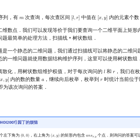
序列，有
次查询，每次查区间
中值在
内的元素个数
𝑚
[
𝑙
,
𝑟
]
[
𝑥
,
𝑦
]
m
[
l
,
r
]
[
x
,
y
]
二维数点．我们可以发现等价于我们要查询一个二维平面上矩形
题最简单的处理方法，扫描线 + 树状数组．
题是一个静态的二维问题，我们通过扫描线可以将静态的二维问
态的一维问题就使用数据结构维护序列，这里可以使用树状数组
离散化，用树状数组维护权值，对于每次询问的
和
，我们在
𝑙
𝑟
l
r
内的数的数量
，继续向后枚举，枚举到
时统计当前位于
𝑥
,
𝑦
]
𝑎
𝑟
[
x
,
y
]
a
r
即为该次询问的答案．
[SHOI2007] 园丁的烦恼
个左下角为
，右上角为
的矩形内包含
个点．则询问的答案可
(
0
,
0
)
(
𝑥
,
𝑦
)
𝑎
𝑛
𝑠
(
0
,
0
)
(
x
,
y
)
a
n
s
x
,
y
𝑥
,
𝑦