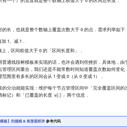
只有一个）的宽度就是整个数轴上权值大于 0 的区间总长度．
形的长，也就是整个数轴上覆盖次数大于 0 的点．需求列举如下
加 1、减 1．
上，区间权值大于 0 的「区间长度和」．
用普通线段树模板来实现的话，也许会遇到些挫折．具体地，由
点管理区间重合，我们还是不能常数时间知道覆盖次数如何变化
围里有多长的区间会从 1 变成 0（从 0 变成 1）．
素的分治就能实现：维护每个节点管理区间中「完全覆盖区间的
惰标记）和「已覆盖的长度
」两个信息．
w[]
0【模板】扫描线 & 矩形面积并
参考代码