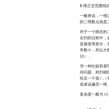
B 维正交范围指
一般来说，一维
的二维数点就是
对于一个静态的
右扫的过程中，
直接使用差分，
常数小，所以大
治）．
另一种比较容易
待问题，则扫描
给定一个值
，
𝑙
𝑙
l
l
或者说遍历一维
复杂度一般为
𝑂
(
O
(