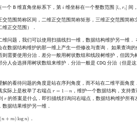
在一个 B 维直角坐标系下，第
维坐标在一个整数范围
间
𝑖
[
𝑙
,
𝑟
]
i
[
l
i
,
r
i
]
𝑖
𝑖
正交范围简称区间，二维正交范围简称矩形，三维正交范围简称
二维正交范围）．
二维问题，我们可以使用扫描线扫一维，数据结构维护另一维． 
会在数据结构维护的那一维上产生一些修改与查询． 如果查询的
否则需要使用分治．差分一般用树状数组和线段树维护，但因为
部分人会选择用树状数组来维护．分治一般是 CDQ 分治（但是
理解的看待问题的角度是站在序列角度，而不站在二维平面角度
线实际上是枚举了右端点
，维护一个数据结构，支持查
𝑟
=
1
⋯
𝑛
r
=
1
⋯
n
到
的答案是什么．即扫描线扫询问右端点，数据结构维护所有
𝑟
r
，数据结果维护另一维．
．
(
𝑛
+
𝑚
)
l
o
g
𝑛
)
(
n
+
m
)
log
n
)