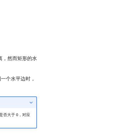
离，然而矩形的水
到一个水平边时，
是否大于 0，对应