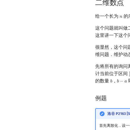
二维数点
给一个长为
的
𝑛
n
这个问题就叫做
这里讲一下这个问
很显然，这个问
维问题．维护动
先将所有的询问
计当前位于区间
[
的数量
，
𝑏
𝑏
−
𝑎
b
b
−
a
例题
洛谷 P2163 
首先离散化．设一