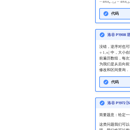
−
𝑎
𝑛
𝑠
−
𝑎
𝑛
𝑠
𝑎
−
1
,
𝑑
𝑐
,
𝑏
代码
洛谷 P1908
没错，逆序对也可
中，大小在
+
1
,
𝑛
]
前遍历数组，每次
为我们是从后向前
修改和区间查询．
代码
洛谷 P1972 [
简要题意：给定一
这类问题我们可以