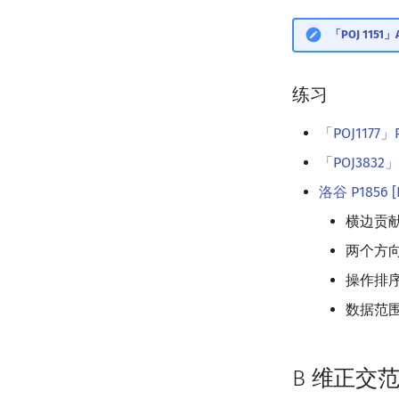
「POJ 1151」A
练习
「POJ1177」P
「POJ3832」P
洛谷 P1856 [
横边贡
两个方
操作排
数据范
B 维正交