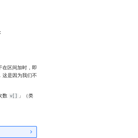
：
于在区间加时，即
．这是因为我们不
次数
」（类
v[]