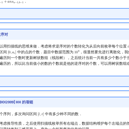
．
+
𝑎
𝑛
𝑠
−
1
𝑎
−
1
,
𝑏
−
1
 逆序对
以用扫描线的思维来做．考虑将求逆序对的个数转化为从后向前枚举每个位置
𝑖
i
9
区间
中的点的个数．题目中数据范围为
，很显然要先进行离散化，我
[
0
,
𝑎
]
1
0
[
0
,
a
i
]
10
9
𝑖
遍历到一个数时更新树状数组（线段树），之后统计当前一共有多少个数小于
遍历的，所以比当前值小的数的个数就是他的逆序对的个数，可以用树状数组
SDOI2009] HH 的项链
个序列，多次询问区间
中有多少种不同的数．
[
𝑙
,
𝑟
]
[
l
,
r
]
考虑推导性质，之后使用扫描线枚举所有右端点，数据结构维护每个左端点的