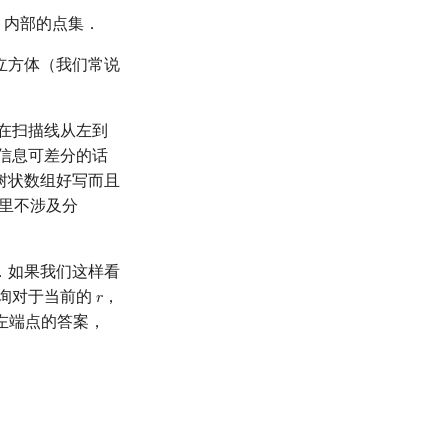
，内部的点集．
立方体（我们常说
在扫描线从左到
信息可差分的话
树状数组好写而且
这里不涉及分
．如果我们这样看
询对于当前的
，
𝑟
r
左端点的答案，