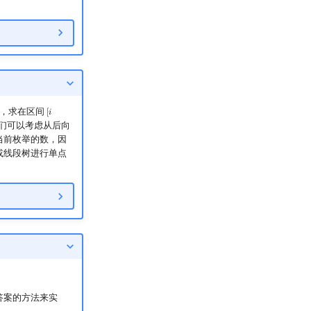
，求在区间
[
𝑖
[
i
+
1
,
n
]
们可以考虑从后向
当前枚举的数，因
或线段树进行单点
答案的方法来实