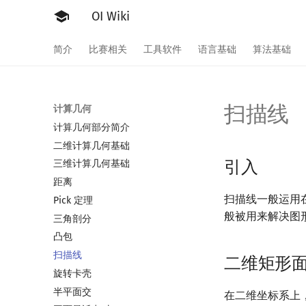
OI Wiki
简介
比赛相关
工具软件
语言基础
算法基础
扫描线
计算几何
计算几何部分简介
二维计算几何基础
引入
三维计算几何基础
距离
扫描线一般运用
Pick 定理
般被用来解决图
三角剖分
凸包
扫描线
二维矩形
旋转卡壳
半平面交
在二维坐标系上