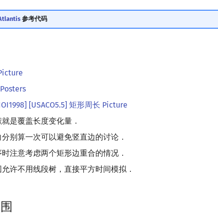
tlantis
参考代码
icture
osters
IOI1998] [USACO5.5] 矩形周长 Picture
献就是覆盖长度变化量．
向分别算一次可以避免竖直边的讨论．
序时注意考虑两个矩形边重合的情况．
围允许不用线段树，直接平方时间模拟．
范围