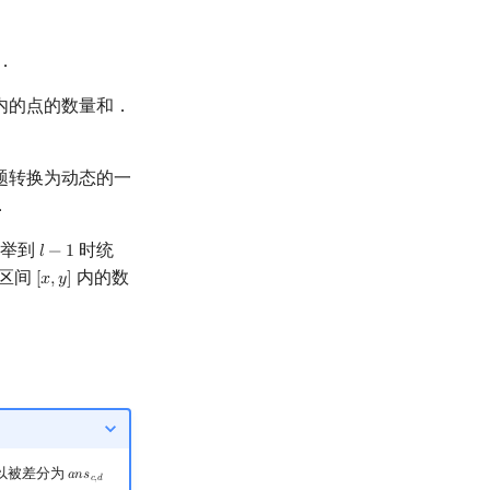
．
内的点的数量和．
题转换为动态的一
．
枚举到
时统
𝑙
−
1
l
−
1
区间
内的数
[
𝑥
,
𝑦
]
[
x
,
y
]
以被差分为
𝑎
𝑛
𝑠
a
n
s
c
,
d
−
a
n
s
a
−
1
,
d
−
a
n
s
c
,
b
−
1
+
a
n
s
a
−
1
,
b
−
1
𝑐
,
𝑑