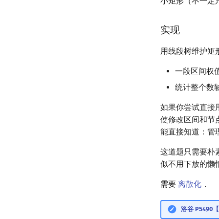
小矩形（不一定
实现
用线段树维护矩
一段区间权值
统计整个数轴
如果你尝试直接
使修改区间和节
能直接知道：管理范
这道题只需要朴
似不用下放的懒
需要
离散化
．
洛谷 P549