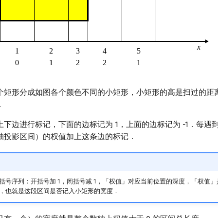
个矩形分成如图各个颜色不同的小矩形，小矩形的高是扫过的距
．
下边进行标记，下面的边标记为 1，上面的边标记为 -1．每遇
轴投影区间）的权值加上这条边的标记．
括号序列：开括号加 1，闭括号减 1，「权值」对应当前位置的深度，「权值」
，也就是这段区间是否记入小矩形的宽度．