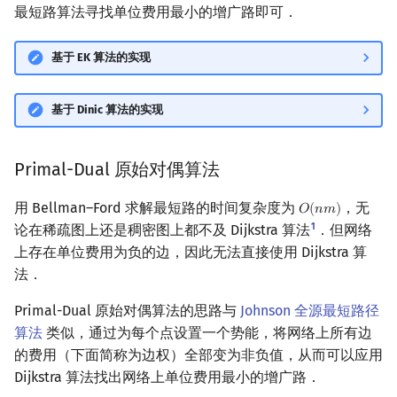
最短路算法寻找单位费用最小的增广路即可．
基于 EK 算法的实现
基于 Dinic 算法的实现
Primal-Dual 原始对偶算法
用 Bellman–Ford 求解最短路的时间复杂度为
，无
𝑂
(
𝑛
𝑚
)
O
(
n
m
)
1
论在稀疏图上还是稠密图上都不及 Dijkstra 算法
．但网络
上存在单位费用为负的边，因此无法直接使用 Dijkstra 算
法．
Primal-Dual 原始对偶算法的思路与
Johnson 全源最短路径
算法
类似，通过为每个点设置一个势能，将网络上所有边
的费用（下面简称为边权）全部变为非负值，从而可以应用
Dijkstra 算法找出网络上单位费用最小的增广路．