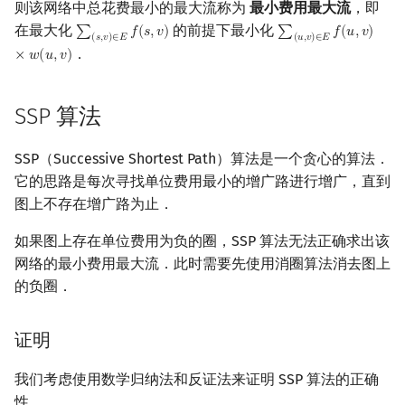
则该网络中总花费最小的最大流称为
最小费用最大流
，即
镜像站列表
Special Judge
Java 速成
前缀和 & 差分
IDA*
状压 DP
Boyer–Moore 算法
置换和排列
块状数据结构
虚树
参考资料与注释
扫描线
有限状态自动机
Dev-C++
文件操作
Lambda 表达式
归并排序
裴蜀定理 & 一次不定方程
多项式多点求值|快速插值
贝尔数
线性基
AVL 树
在最大化
的前提下最小化
∑
𝑓
(
𝑠
,
𝑣
)
∑
𝑓
(
𝑢
,
𝑣
)
∑
(
s
,
v
)
∈
E
f
(
s
,
v
)
∑
(
u
,
v
)
∈
E
f
(
u
,
v
)
×
w
(
u
,
v
(
𝑠
,
𝑣
)
∈
𝐸
(
𝑢
,
𝑣
)
∈
𝐸
．
×
𝑤
(
𝑢
,
𝑣
)
致谢
Testlib
Java 进阶
二分
回溯法
数位 DP
Z 函数（扩展 KMP）
弧度制与坐标系
单调栈
树分治
旋转卡壳
计算理论基础
CLion
pb_ds
堆排序
费马小定理 & 欧拉定理
多项式初等函数
伯努利数
线性映射
红黑树
SSP 算法
Polygon
倍增
Dancing Links
插头 DP
AC 自动机
复数
单调队列
动态树分治
半平面交
字节顺序
Geany
编译优化
桶排序
模逆元
常系数齐次线性递推
Entringer Number
特征多项式
左偏红黑树
SSP（Successive Shortest Path）算法是一个贪心的算法．
OJ 工具
构造
Alpha–Beta 剪枝
计数 DP
后缀数组 (SA)
数论
ST 表
AHU 算法
平面最近点对
约瑟夫问题
Xcode
希尔排序
线性同余方程
多项式平移|连续点值平移
Eulerian Number
对角化
AA 树
它的思路是每次寻找单位费用最小的增广路进行增广，直到
图上不存在增广路为止．
LaTeX 入门
优化
动态 DP
后缀自动机 (SAM)
多项式与生成函数
树状数组
树哈希
随机增量法
表达式求值
GUIDE
锦标赛排序
中国剩余定理
符号化方法
分拆数
Jordan标准型
如果图上存在单位费用为负的圈，SSP 算法无法正确求出该
Git
概率 DP
后缀平衡树
组合数学
线段树
树上随机游走
反演变换
在一台机器上规划任务
Sublime Text
Tim 排序
升幂引理
Lagrange 反演
范德蒙德卷积
网络的最小费用最大流．此时需要先使用消圈算法消去图上
的负圈．
DP 套 DP
广义后缀自动机
线性代数
划分树
计算几何杂项
主元素问题
CP Editor
排序相关 STL
阶乘取模
形式幂级数复合|复合逆
Pólya 计数
DP 优化
后缀树
线性规划
二叉搜索树 & 平衡树
Garsia–Wachs 算法
Code::Blocks
排序应用
卢卡斯定理
普通生成函数
图论计数
证明
我们考虑使用数学归纳法和反证法来证明 SSP 算法的正确
其它 DP 方法
Manacher
抽象代数
跳表
15-puzzle
同余方程
指数生成函数
性．