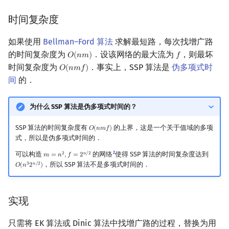
Min_25 筛
时间复杂度
洲阁筛
如果使用
Bellman–Ford 算法
求解最短路，每次找增广路
的时间复杂度为
．设该网络的最大流为
，则最坏
𝑂
(
𝑛
𝑚
)
𝑓
O
(
n
m
)
f
类欧几里德算法
时间复杂度为
．事实上，SSP 算法是
伪多项式时
𝑂
(
𝑛
𝑚
𝑓
)
O
(
n
m
f
)
间
的．
Meissel–Lehmer 算法
为什么 SSP 算法是伪多项式时间的？
连分数
SSP 算法的时间复杂度有
的上界，这是一个关于值域的多项
𝑂
(
𝑛
𝑚
𝑓
)
O
(
n
m
f
)
Stern–Brocot 树与 Farey
式，所以是伪多项式时间的．
2
可以构造
的网络
使得 SSP 算法的时间复杂度达到
2
𝑛
/
2
𝑚
=
𝑛
,
𝑓
=
2
m
=
n
2
,
f
=
2
n
/
2
二次域
，所以 SSP 算法不是多项式时间的．
3
𝑛
/
2
𝑂
(
𝑛
2
)
O
(
n
3
2
n
/
2
)
Pell 方程
实现
只需将 EK 算法或 Dinic 算法中找增广路的过程，替换为用