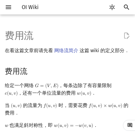
OI Wiki
键
入
费用流
Getting Started
比赛相关简介
工具软件简介
语言基础简介
算法基础简介
搜索部分简介
动态规划部分简介
字符串部分简介
数学部分简介
数据结构部分简介
树基础
最短路
最小生成树
强连通分量
费用流
图匹配
计算几何部分简介
杂项简介
RMQ
OI 赛事与赛制
题型概述
读入、输出优化
Vim
评测工具简介
Testlib 简介
Hello, World!
C++ 标准库简介
类
复杂度简介
排序简介
DP 优化简介
后缀数组简介
数字系统简介
数论基础
多项式与生成函数简介
排列组合
线性代数简介
线性规划基础
基本概念
基本概念
博弈论简介
插值
并查集
堆简介
分块思想
线段树基础
二叉搜索树 & 平衡树
可持久化数据结构简介
线段树套线段树
Link Cut Tree
离线算法简介
随机函数
以
在看这篇文章前请先看
网络流简介
这篇 wiki 的定义部分．
开
关于本项目
赛事
代码编辑工具
C++ 基础
复杂度
DFS（搜索）
动态规划基础
字符串基础
布尔代数
栈
树的直径
差分约束
最小树形图
双连通分量
SSP 算法
二分图最大匹配
二维计算几何基础
离散化
并查集应用
ICPC/CCPC 赛事与赛制
交互题
分段打表
Emacs
Arbiter
通用
C++ 语法基础
STL 容器
命名空间
均摊复杂度
选择排序
单调队列/单调栈优化
最优原地后缀排序算法
进位制
模算术简介
代数基本定理
抽屉原理
向量
单纯形法
群论
条件概率与独立性
公平组合游戏
数值积分
并查集复杂度
二叉堆
块状数组
线段树合并 & 分裂
Treap
可持久化线段树
平衡树套线段树
全局平衡二叉树
CDQ 分治
随机化技巧
始
费用流
如何参与
题型
评测工具
C++ 标准库
枚举
BFS（搜索）
记忆化搜索
标准库
数字系统
队列
树的中心
k 短路
最小直径生成树
割点和桥
二分图最大权匹配
三维计算几何基础
双指针
括号序列
证明
常见错误
VS Code
Cena
Generator
变量
STL 算法
值类别
冒泡排序
斜率优化
平衡三进制
素数
快速傅里叶变换
容斥原理
内积和外积
环论
随机变量
零和游戏
高斯消元
配对堆
块状链表
李超线段树
Splay 树
可持久化块状数组
线段树套平衡树
Euler Tour Tree
整体二分
爬山算法
搜
OI Wiki 不是什么
学习路线
命令行
C++ 进阶
模拟
双向搜索
背包 DP
字符串匹配
位操作
链表
树的重心
同余最短路
圆方树
一般图最大匹配
距离
离线算法
线段树与离线询问
时间复杂度
常见技巧
Atom
CCR Plus
Validator
运算
bitset
重载运算符
插入排序
四边形不等式优化
格雷码
最大公约数
快速数论变换
斐波那契数列
矩阵
域论
随机变量的数字特征
非公平组合游戏
牛顿迭代法
左偏树
树分块
猫树
WBLT
可持久化平衡树
树状数组套权值线段树
Top Tree
莫队算法
模拟退火
索
给定一个网络
，每条边除了有容量限制
𝐺
=
(
𝑉
,
𝐸
)
G
=
(
V
,
E
)
，还有一个单位流量的费用
．
𝑐
(
𝑢
,
𝑣
)
𝑤
(
𝑢
,
𝑣
)
c
(
u
,
v
)
w
(
u
,
v
)
格式手册
学习资源
命令行编译与调试
C++ 与其他常用语言的区别
递归 & 分治
启发式搜索
区间 DP
字符串哈希
二进制集合操作
哈希表
最近公共祖先
点/边连通度
一般图最大权匹配
Pick 定理
分数规划
实现
Eclipse
Lemon
Interactor
流程控制语句
string
引用
计数排序
Slope Trick 优化
欧拉函数
快速沃尔什变换
错位排列
初等变换
Schreier–Sims 算法
概率不等式
Sqrt Tree
区间最值操作 & 区间历史
替罪羊树
可持久化字典树
分块套树状数组
当
的流量为
时，需要花费
的
(
𝑢
,
𝑣
)
𝑓
(
𝑢
,
𝑣
)
𝑓
(
𝑢
,
𝑣
)
×
𝑤
(
𝑢
,
𝑣
)
(
u
,
v
)
f
(
u
,
v
)
f
(
u
,
v
)
×
w
(
u
,
v
)
值
费用．
数学符号表
技巧
编译器
Pascal 转 C++ 急救
贪心
A*
DAG 上的 DP
字典树 (Trie)
高精度计算
并查集
树链剖分
稳定匹配
三角剖分
随机化
Primal-Dual 原始对偶算法
Notepad++
Checker
高级数据类型
pair
常量
基数排序
WQS 二分
筛法
Chirp Z 变换
卡特兰数
行列式
笛卡尔树
可持久化可并堆
Kinetic Tournament Tree
也满足斜对称性，即
．
𝑤
𝑤
(
𝑢
,
𝑣
)
=
−
𝑤
(
𝑣
,
𝑢
)
w
w
(
u
,
v
)
=
−
w
(
v
,
u
)
F.A.Q.
出题
WSL (Windows 10)
Python 速成
排序
迭代加深搜索
树形 DP
前缀函数与 KMP 算法
快速幂
堆
树上启发式合并
习题
凸包
悬线法
Kate
函数
新版 C++ 特性
快速排序
状态设计优化
分解质因数
多项式牛顿迭代
斯特林数
线性空间
Size Balanced Tree