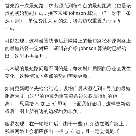
首先跑一次最短路，求出源点到每个点的最短距离（也是该
点的初始势能）
．接下来和 Johnson 算法一样，对于一条
ℎ
h
i
𝑖
从
到
，单位费用为
的边，将其边权重置为
𝑢
𝑣
𝑤
𝑤
+
ℎ
u
v
w
w
+
h
u
−
h
v
𝑢
．
−
ℎ
𝑣
可以发现，这样设置势能后新网络上的最短路径和原网络上
的最短路径一定对应．证明在介绍 Johnson 算法时已经给
出，这里不再展开．
与常规的最短路问题不同的是，每次增广后图的形态会发生
变化，这种情况下各点的势能需要更新．
如何更新呢？先给出结论，设增广后从源点到
号点的最短
𝑖
i
距离为
（这里的距离为重置每条边边权后得到的距
′
𝑑
d
i
′
𝑖
离），只需给
加上
即可．下面我们证明，这样更新边
′
ℎ
𝑑
h
i
d
i
′
𝑖
𝑖
权后，图上所有边的边权均为非负．
容易发现，在一轮增广后，由于一些
边在增广路上，
(
𝑖
,
𝑗
)
(
i
,
j
)
残量网络上会相应多出一些
边，且一定会满足
′
(
𝑗
,
𝑖
)
𝑑
(
j
,
i
)
d
i
′
+
(
w
(
i
,
j
)
𝑖