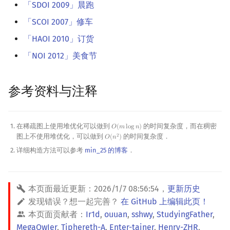
「SDOI 2009」晨跑
「SCOI 2007」修车
「HAOI 2010」订货
「NOI 2012」美食节
参考资料与注释
在稀疏图上使用堆优化可以做到
的时间复杂度，而在稠密
𝑂
(
𝑚
l
o
g
𝑛
)
O
(
m
log
n
)
图上不使用堆优化，可以做到
的时间复杂度．
2
𝑂
(
𝑛
)
O
(
n
2
)
详细构造方法可以参考
min_25 的博客
．
本页面最近更新：
2026/1/7 08:56:54
，
更新历史
发现错误？想一起完善？
在 GitHub 上编辑此页！
本页面贡献者：
Ir1d
,
ouuan
,
sshwy
,
StudyingFather
,
MegaOwIer
,
Tiphereth-A
,
Enter-tainer
,
Henry-ZHR
,