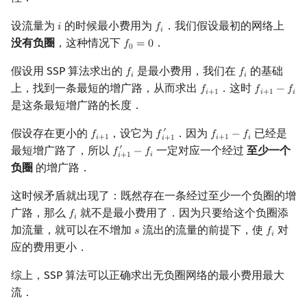
回文树
概率论
可持久化数据结构
Kahan 求和
二次剩余
设流量为
的时候最小费用为
．我们假设最初的网络上
𝑖
𝑓
i
f
𝑖
没有负圈
，这种情况下
．
𝑓
=
0
f
0
=
0
0
序列自动机
博弈论
树套树
珂朵莉树/颜色段均摊
阶 & 原根
假设用 SSP 算法求出的
是最小费用，我们在
的基础
𝑓
𝑓
f
f
𝑖
𝑖
最小表示法
数值算法
K-D Tree
空间优化简介
离散对数
上，找到一条最短的增广路，从而求出
．这时
𝑓
𝑓
−
𝑓
f
+
1
f
+
1
−
f
𝑖
+
1
𝑖
+
1
𝑖
是这条最短增广路的长度．
Lyndon 分解
序理论
动态树
高次剩余 & 单位根
假设存在更小的
，设它为
．因为
已经是
′
𝑓
𝑓
𝑓
−
𝑓
f
+
1
f
+
1
′
f
+
1
−
f
𝑖
+
1
𝑖
+
1
𝑖
𝑖
+
1
Main–Lorentz 算法
杨氏矩阵
析合树
数论分块
最短增广路了，所以
一定对应一个经过
至少一个
′
𝑓
−
𝑓
f
+
1
′
−
f
𝑖
𝑖
+
1
负圈
的增广路．
拟阵
PQ 树
狄利克雷卷积
这时候矛盾就出现了：既然存在一条经过至少一个负圈的增
广路，那么
就不是最小费用了．因为只要给这个负圈添
𝑓
f
Berlekamp–Massey 算法
手指树
莫比乌斯反演
𝑖
加流量，就可以在不增加
流出的流量的前提下，使
对
𝑠
𝑓
s
f
𝑖
应的费用更小．
霍夫曼树
杜教筛
综上，SSP 算法可以正确求出无负圈网络的最小费用最大
Powerful Number 筛
流．