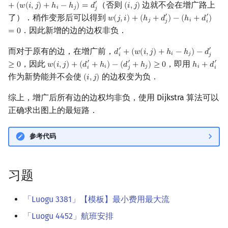
（否则
边就不会在增广路上
′
+
(
𝑤
(
𝑖
,
𝑗
)
+
ℎ
−
ℎ
)
=
𝑑
(
𝑖
,
𝑗
)
(
i
,
j
)
𝑖
𝑗
𝑗
了）．稍作变形后可以得到
′
′
𝑤
(
𝑗
,
𝑖
)
+
(
ℎ
+
𝑑
)
−
(
ℎ
+
𝑑
)
w
(
j
,
i
)
+
(
h
j
+
d
j
′
)
−
(
h
i
+
d
i
′
)
=
0
𝑗
𝑖
𝑗
𝑖
．因此新增的边的边权非负．
=
0
而对于原有的边，在增广前，
′
′
𝑑
+
(
𝑤
(
𝑖
,
𝑗
)
+
ℎ
−
ℎ
)
−
𝑑
d
i
′
+
(
w
(
i
,
j
)
+
h
i
−
h
j
)
−
d
j
′
≥
0
𝑖
𝑗
𝑖
𝑗
，因此
，即用
′
′
′
≥
0
𝑤
(
𝑖
,
𝑗
)
+
(
𝑑
+
ℎ
)
−
(
𝑑
+
ℎ
)
≥
0
ℎ
+
𝑑
w
(
i
,
j
)
+
(
d
i
′
+
h
i
)
−
(
d
j
′
+
h
j
)
≥
0
h
i
+
d
i
′
𝑖
𝑗
𝑖
𝑖
𝑗
𝑖
作为新势能并不会使
的边权变为负．
(
𝑖
,
𝑗
)
(
i
,
j
)
综上，增广后所有边的边权均非负，使用 Dijkstra 算法可以
正确求出图上的最短路．
参考代码
习题
「Luogu 3381」【模板】最小费用最大流
「Luogu 4452」航班安排