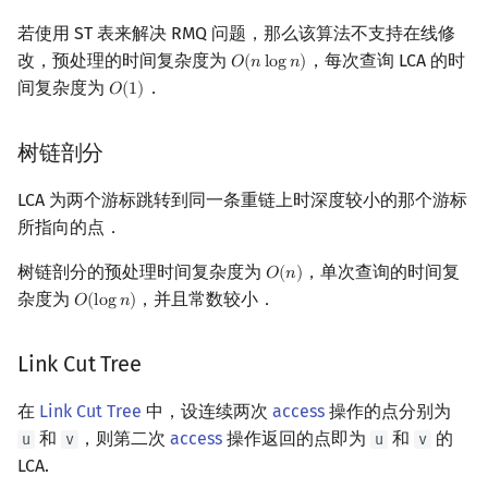
若使用 ST 表来解决 RMQ 问题，那么该算法不支持在线修
改，预处理的时间复杂度为
，每次查询 LCA 的时
𝑂
(
𝑛
l
o
g
𝑛
)
O
(
n
log
n
)
间复杂度为
．
𝑂
(
1
)
O
(
1
)
树链剖分
LCA 为两个游标跳转到同一条重链上时深度较小的那个游标
所指向的点．
树链剖分的预处理时间复杂度为
，单次查询的时间复
𝑂
(
𝑛
)
O
(
n
)
杂度为
，并且常数较小．
𝑂
(
l
o
g
𝑛
)
O
(
log
n
)
Link Cut Tree
在
Link Cut Tree
中，设连续两次
access
操作的点分别为
和
，则第二次
access
操作返回的点即为
和
的
u
v
u
v
LCA.