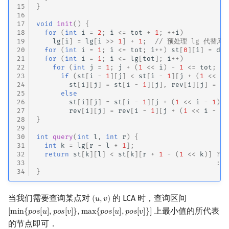
15
}
16
17
void
init
()
{
18
for
(
int
i
=
2
;
i
<=
tot
+
1
;
++
i
)
19
lg
[
i
]
=
lg
[
i
>>
1
]
+
1
;
// 预处理 lg 代替库
20
for
(
int
i
=
1
;
i
<=
tot
;
i
++
)
st
[
0
][
i
]
=
dep
21
for
(
int
i
=
1
;
i
<=
lg
[
tot
];
i
++
)
22
for
(
int
j
=
1
;
j
+
(
1
<<
i
)
-
1
<=
tot
;
j
+
23
if
(
st
[
i
-
1
][
j
]
<
st
[
i
-
1
][
j
+
(
1
<<
i
24
st
[
i
][
j
]
=
st
[
i
-
1
][
j
],
rev
[
i
][
j
]
=
re
25
else
26
st
[
i
][
j
]
=
st
[
i
-
1
][
j
+
(
1
<<
i
-
1
)],
27
rev
[
i
][
j
]
=
rev
[
i
-
1
][
j
+
(
1
<<
i
-
1
)
28
}
29
30
int
query
(
int
l
,
int
r
)
{
31
int
k
=
lg
[
r
-
l
+
1
];
32
return
st
[
k
][
l
]
<
st
[
k
][
r
+
1
-
(
1
<<
k
)]
?
r
33
:
r
34
}
当我们需要查询某点对
的 LCA 时，查询区间
(
𝑢
,
𝑣
)
(
u
,
v
)
上最小值的所代表
[
m
i
n
{
𝑝
𝑜
𝑠
[
𝑢
]
,
𝑝
𝑜
𝑠
[
𝑣
]
}
,
m
a
x
{
𝑝
𝑜
𝑠
[
𝑢
]
,
𝑝
𝑜
𝑠
[
𝑣
]
}
]
[
min
{
p
o
s
[
u
]
,
p
o
s
[
v
]
}
,
max
{
p
o
s
[
u
]
,
p
o
s
[
v
]
}
]
的节点即可．