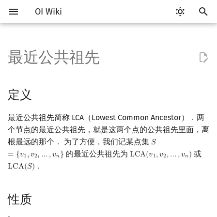
OI Wiki
键
入
最近公共祖先
Getting Started
比赛相关简介
工具软件简介
语言基础简介
算法基础简介
搜索部分简介
动态规划部分简介
字符串部分简介
数学部分简介
数据结构部分简介
定义
最短路
最小生成树
强连通分量
网络流简介
图匹配
计算几何部分简介
杂项简介
RMQ
OI 赛事与赛制
题型概述
读入、输出优化
Vim
评测工具简介
Testlib 简介
Hello, World!
C++ 标准库简介
类
复杂度简介
排序简介
DP 优化简介
后缀数组简介
数字系统简介
数论基础
多项式与生成函数简介
排列组合
线性代数简介
线性规划基础
基本概念
基本概念
博弈论简介
插值
并查集
堆简介
分块思想
线段树基础
二叉搜索树 & 平衡树
可持久化数据结构简介
线段树套线段树
Link Cut Tree
离线算法简介
随机函数
以
开
关于本项目
赛事
代码编辑工具
C++ 基础
复杂度
DFS（搜索）
动态规划基础
字符串基础
布尔代数
栈
性质
差分约束
最小树形图
双连通分量
最大流
二分图最大匹配
二维计算几何基础
离散化
并查集应用
ICPC/CCPC 赛事与赛制
交互题
分段打表
Emacs
Arbiter
通用
C++ 语法基础
STL 容器
命名空间
均摊复杂度
选择排序
单调队列/单调栈优化
最优原地后缀排序算法
进位制
模算术简介
代数基本定理
抽屉原理
向量
单纯形法
群论
条件概率与独立性
公平组合游戏
数值积分
并查集复杂度
二叉堆
块状数组
线段树合并 & 分裂
Treap
可持久化线段树
平衡树套线段树
全局平衡二叉树
CDQ 分治
随机化技巧
定义
始
如何参与
题型
评测工具
C++ 标准库
枚举
BFS（搜索）
记忆化搜索
标准库
数字系统
队列
求法
k 短路
最小直径生成树
割点和桥
最小割
二分图最大权匹配
三维计算几何基础
双指针
括号序列
常见错误
VS Code
Cena
Generator
变量
STL 算法
值类别
冒泡排序
斜率优化
平衡三进制
素数
快速傅里叶变换
容斥原理
内积和外积
环论
随机变量
零和游戏
高斯消元
配对堆
块状链表
李超线段树
Splay 树
可持久化块状数组
线段树套平衡树
Euler Tour Tree
整体二分
爬山算法
最近公共祖先简称 LCA（Lowest Common Ancestor）．两
搜
个节点的最近公共祖先，就是这两个点的公共祖先里面，离
OI Wiki 不是什么
学习路线
命令行
C++ 进阶
模拟
双向搜索
背包 DP
字符串匹配
位操作
链表
同余最短路
圆方树
费用流
一般图最大匹配
距离
离线算法
线段树与离线询问
朴素算法
常见技巧
Atom
CCR Plus
Validator
运算
bitset
重载运算符
插入排序
四边形不等式优化
格雷码
最大公约数
快速数论变换
斐波那契数列
矩阵
域论
随机变量的数字特征
非公平组合游戏
牛顿迭代法
左偏树
树分块
猫树
WBLT
可持久化平衡树
树状数组套权值线段树
Top Tree
莫队算法
模拟退火
索
根最远的那个． 为了方便，我们记某点集
𝑆
S
=
{
v
1
,
v
2
,
…
,
v
n
}
的最近公共祖先为
或
=
{
𝑣
,
𝑣
,
…
,
𝑣
}
L
C
A
(
𝑣
,
𝑣
,
…
,
𝑣
)
LCA
(
v
1
,
v
2
,
…
,
v
n
)
1
2
𝑛
1
2
𝑛
格式手册
学习资源
命令行编译与调试
C++ 与其他常用语言的区别
递归 & 分治
启发式搜索
区间 DP
字符串哈希
二进制集合操作
哈希表
点/边连通度
上下界网络流
一般图最大权匹配
Pick 定理
分数规划
过程
Eclipse
Lemon
Interactor
流程控制语句
string
引用
计数排序
Slope Trick 优化
欧拉函数
快速沃尔什变换
错位排列
初等变换
Schreier–Sims 算法
概率不等式
Sqrt Tree
区间最值操作 & 区间历史
替罪羊树
可持久化字典树
分块套树状数组
．
L
C
A
(
𝑆
)
LCA
(
S
)
值
数学符号表
技巧
编译器
Pascal 转 C++ 急救
贪心
A*
DAG 上的 DP
字典树 (Trie)
高精度计算
并查集
Stoer–Wagner 算法
稳定匹配
三角剖分
随机化
性质
Notepad++
Checker
高级数据类型
pair
常量
基数排序
WQS 二分
筛法
Chirp Z 变换
卡特兰数
行列式
笛卡尔树
可持久化可并堆
Kinetic Tournament Tree
性质
F.A.Q.
出题
WSL (Windows 10)
Python 速成
排序
迭代加深搜索
树形 DP
前缀函数与 KMP 算法
快速幂
堆
凸包
悬线法
倍增算法
Kate
函数
新版 C++ 特性
快速排序
状态设计优化
分解质因数
多项式牛顿迭代
斯特林数
线性空间
Size Balanced Tree