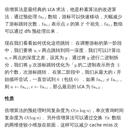
Min_25 筛
倍增算法是最经典的 LCA 求法，他是朴素算法的改进算
法．通过预处理
数组，游标可以快速移动，大幅减少
f
a
fa
x
,
i
洲阁筛
𝑥
,
𝑖
了游标跳转次数．
表示点
的第
个祖先．
数组
𝑖
f
a
𝑥
2
f
a
fa
x
,
i
x
2
i
fa
x
,
i
𝑥
,
𝑖
𝑥
,
𝑖
可以通过 dfs 预处理出来．
类欧几里德算法
现在我们看看如何优化这些跳转： 在调整游标的第一阶段
Meissel–Lehmer 算法
中，我们要将
两点跳转到同一深度．我们可以计算出
𝑢
,
𝑣
u
,
v
两点的深度之差，设其为
．通过将
进行二进制拆
𝑢
,
𝑣
𝑦
𝑦
u
,
v
y
y
连分数
分，我们将
次游标跳转优化为「
的二进制表示所含
1
𝑦
𝑦
y
y
的个数」次游标跳转． 在第二阶段中，我们从最大的
开
𝑖
i
Stern–Brocot 树与 Farey
始循环尝试，一直尝试到
（包括
），如果
，
0
0
f
a
≠
f
a
0
0
fa
u
,
i
≠
fa
v
,
i
𝑢
,
𝑖
𝑣
,
𝑖
则
，那么最后的 LCA 为
．
𝑢
←
f
a
,
𝑣
←
f
a
f
a
u
←
fa
u
,
i
,
v
←
fa
v
,
i
fa
u
,
0
𝑢
,
𝑖
𝑣
,
𝑖
𝑢
,
0
二次域
性质
Pell 方程
倍增算法的预处理时间复杂度为
，单次查询时间
𝑂
(
𝑛
l
o
g
𝑛
)
O
(
n
log
n
)
复杂度为
． 另外倍增算法可以通过交换
数组
fa
𝑂
(
l
o
g
𝑛
)
O
(
log
n
)
的两维使较小维放在前面．这样可以减少 cache miss 次