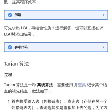
数，提高程序效率．
例题
可先求出 LCA，再结合性质
进行解答．也可以直接在求
7
7
LCA 时求出结果．
参考代码
Tarjan 算法
过程
Tarjan 算法是一种
离线算法
，需要使用
并查集
记录某个结
点的祖先结点．做法如下：
首先接受输入边（邻接链表）、查询边（存储在另一个
邻接链表内）．查询边其实是虚拟加上去的边，为了方