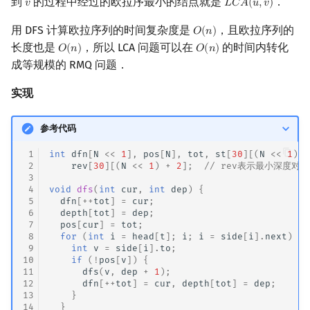
到
的过程中经过的欧拉序最小的结点就是
．
𝑣
𝐿
𝐶
𝐴
(
𝑢
,
𝑣
)
v
L
C
A
(
u
,
v
)
用 DFS 计算欧拉序列的时间复杂度是
，且欧拉序列的
𝑂
(
𝑛
)
O
(
n
)
长度也是
，所以 LCA 问题可以在
的时间内转化
𝑂
(
𝑛
)
𝑂
(
𝑛
)
O
(
n
)
O
(
n
)
成等规模的 RMQ 问题．
实现
参考代码
 1
int
dfn
[
N
<<
1
],
pos
[
N
],
tot
,
st
[
30
][(
N
<<
1
)
+
 2
rev
[
30
][(
N
<<
1
)
+
2
];
// rev表示最小深度对
 3
 4
void
dfs
(
int
cur
,
int
dep
)
{
 5
dfn
[
++
tot
]
=
cur
;
 6
depth
[
tot
]
=
dep
;
 7
pos
[
cur
]
=
tot
;
 8
for
(
int
i
=
head
[
t
];
i
;
i
=
side
[
i
].
next
)
{
 9
int
v
=
side
[
i
].
to
;
10
if
(
!
pos
[
v
])
{
11
dfs
(
v
,
dep
+
1
);
12
dfn
[
++
tot
]
=
cur
,
depth
[
tot
]
=
dep
;
13
}
14
}