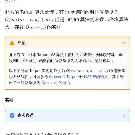
𝑂
(
𝑛
)
O
(
n
)
朴素的 Tarjan 算法处理所有
次询问的时间复杂度为
𝑚
m
，但是 Tarjan 算法的常数比倍增算法
𝑂
(
𝑚
𝛼
(
𝑚
+
𝑛
,
𝑛
)
+
𝑛
)
O
(
m
α
(
m
+
n
,
n
)
+
n
)
大．存在
的实现．
𝑂
(
𝑚
+
𝑛
)
O
(
m
+
n
)
注意
并不存在「朴素 Tarjan LCA 算法中使用的并查集性质比较特殊，单
次调用
find()
函数的时间复杂度为均摊
」这种说法．
𝑂
(
1
)
O
(
1
)
以下的朴素 Tarjan 实现复杂度为
．如果需要追
𝑂
(
𝑚
𝛼
(
𝑚
+
𝑛
,
𝑛
)
+
𝑛
)
O
(
m
α
(
m
+
n
,
n
)
+
n
)
求严格线性，可以参考
Gabow 和 Tarjan 于 1983 年的论文
．其中给
出了一种复杂度为
的做法．
𝑂
(
𝑚
+
𝑛
)
O
(
m
+
n
)
实现
参考代码