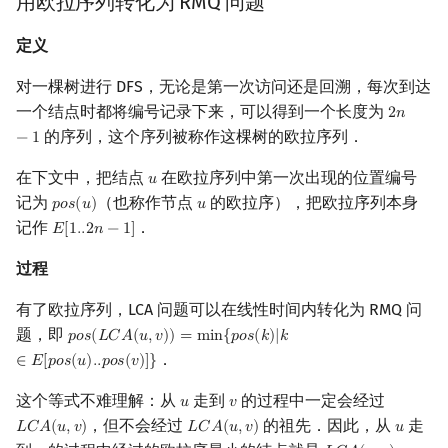
用欧拉序列转化为 RMQ 问题
定义
对一棵树进行 DFS，无论是第一次访问还是回溯，每次到达
一个结点时都将编号记录下来，可以得到一个长度为
2
𝑛
2
n
−
1
的序列，这个序列被称作这棵树的欧拉序列．
−
1
在下文中，把结点
在欧拉序列中第一次出现的位置编号
𝑢
u
记为
（也称作节点
的欧拉序），把欧拉序列本身
𝑝
𝑜
𝑠
(
𝑢
)
𝑢
p
o
s
(
u
)
u
记作
．
𝐸
[
1
.
.
2
𝑛
−
1
]
E
[
1.
.2
n
−
1
]
过程
有了欧拉序列，LCA 问题可以在线性时间内转化为 RMQ 问
题，即
𝑝
𝑜
𝑠
(
𝐿
𝐶
𝐴
(
𝑢
,
𝑣
)
)
=
m
i
n
{
𝑝
𝑜
𝑠
(
𝑘
)
|
𝑘
p
o
s
(
L
C
A
(
u
,
v
)
)
=
min
{
p
o
s
(
k
)
|
k
∈
E
[
p
o
s
(
u
)
.
.
p
o
s
(
v
)
]
}
．
∈
𝐸
[
𝑝
𝑜
𝑠
(
𝑢
)
.
.
𝑝
𝑜
𝑠
(
𝑣
)
]
}
这个等式不难理解：从
走到
的过程中一定会经过
𝑢
𝑣
u
v
，但不会经过
的祖先．因此，从
走
𝐿
𝐶
𝐴
(
𝑢
,
𝑣
)
𝐿
𝐶
𝐴
(
𝑢
,
𝑣
)
𝑢
L
C
A
(
u
,
v
)
L
C
A
(
u
,
v
)
u