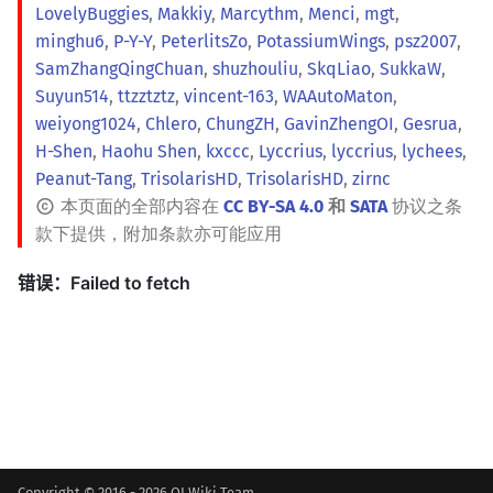
LovelyBuggies
,
Makkiy
,
Marcythm
,
Menci
,
mgt
,
minghu6
,
P-Y-Y
,
PeterlitsZo
,
PotassiumWings
,
psz2007
,
SamZhangQingChuan
,
shuzhouliu
,
SkqLiao
,
SukkaW
,
Suyun514
,
ttzztztz
,
vincent-163
,
WAAutoMaton
,
weiyong1024
,
Chlero
,
ChungZH
,
GavinZhengOI
,
Gesrua
,
H-Shen
,
Haohu Shen
,
kxccc
,
Lyccrius
,
lyccrius
,
lychees
,
Peanut-Tang
,
TrisolarisHD
,
TrisolarisHD
,
zirnc
本页面的全部内容在
CC BY-SA 4.0
和
SATA
协议之条
款下提供，附加条款亦可能应用
Copyright © 2016 - 2026 OI Wiki Team