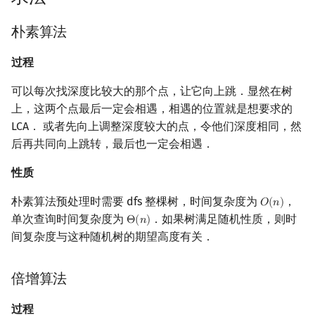
回文树
概率论
可持久化数据结构
Kahan 求和
二次剩余
朴素算法
实现
序列自动机
博弈论
树套树
珂朵莉树/颜色段均摊
阶 & 原根
过程
树链剖分
最小表示法
数值算法
K-D Tree
空间优化简介
离散对数
可以每次找深度比较大的那个点，让它向上跳．显然在树
Link Cut Tree
上，这两个点最后一定会相遇，相遇的位置就是想要求的
Lyndon 分解
序理论
动态树
高次剩余 & 单位根
LCA． 或者先向上调整深度较大的点，令他们深度相同，然
标准 RMQ
后再共同向上跳转，最后也一定会相遇．
Main–Lorentz 算法
杨氏矩阵
析合树
数论分块
例题 Luogu P3379【模
性质
板】最近公共祖先（LCA）
拟阵
PQ 树
狄利克雷卷积
朴素算法预处理时需要 dfs 整棵树，时间复杂度为
，
𝑂
(
𝑛
)
O
(
n
)
单次查询时间复杂度为
．如果树满足随机性质，则时
Θ
(
𝑛
)
Θ
(
n
)
习题
Berlekamp–Massey 算法
手指树
莫比乌斯反演
间复杂度与这种随机树的期望高度有关．
霍夫曼树
杜教筛
倍增算法
Powerful Number 筛
过程