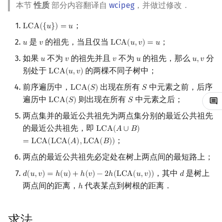
本节
性质
部分内容翻译自
wcipeg
，并做过修改．
镜像站列表
Special Judge
Java 速成
前缀和 & 差分
IDA*
状压 DP
Boyer–Moore 算法
置换和排列
块状数据结构
扫描线
有限状态自动机
过程
Dev-C++
文件操作
Lambda 表达式
归并排序
裴蜀定理 & 一次不定方程
多项式多点求值|快速插值
贝尔数
线性基
AVL 树
；
L
C
A
(
{
𝑢
}
)
=
𝑢
LCA
(
{
u
}
)
=
u
致谢
Testlib
Java 进阶
二分
回溯法
数位 DP
Z 函数（扩展 KMP）
弧度制与坐标系
单调栈
旋转卡壳
计算理论基础
性质
CLion
pb_ds
堆排序
费马小定理 & 欧拉定理
多项式初等函数
伯努利数
线性映射
红黑树
是
的祖先，当且仅当
；
𝑢
𝑣
L
C
A
(
𝑢
,
𝑣
)
=
𝑢
u
v
LCA
(
u
,
v
)
=
u
如果
不为
的祖先并且
不为
的祖先，那么
分
𝑢
𝑣
𝑣
𝑢
𝑢
,
𝑣
u
v
v
u
u
,
v
Polygon
倍增
Dancing Links
插头 DP
AC 自动机
复数
单调队列
半平面交
字节顺序
Tarjan 算法
Geany
编译优化
桶排序
模逆元
常系数齐次线性递推
Entringer Number
特征多项式
左偏红黑树
别处于
的两棵不同子树中；
L
C
A
(
𝑢
,
𝑣
)
LCA
(
u
,
v
)
前序遍历中，
出现在所有
中元素之前，后序
OJ 工具
构造
Alpha–Beta 剪枝
计数 DP
后缀数组 (SA)
数论
ST 表
平面最近点对
约瑟夫问题
过程
Xcode
希尔排序
线性同余方程
多项式平移|连续点值平移
Eulerian Number
对角化
AA 树
L
C
A
(
𝑆
)
𝑆
LCA
(
S
)
S
遍历中
则出现在所有
中元素之后；
L
C
A
(
𝑆
)
𝑆
LCA
(
S
)
S
LaTeX 入门
优化
动态 DP
后缀自动机 (SAM)
多项式与生成函数
树状数组
随机增量法
表达式求值
性质
GUIDE
锦标赛排序
中国剩余定理
符号化方法
分拆数
Jordan标准型
两点集并的最近公共祖先为两点集分别的最近公共祖先
的最近公共祖先，即
L
C
A
(
𝐴
∪
𝐵
)
LCA
(
A
∪
B
)
=
LCA
(
LCA
(
A
)
,
LCA
(
B
)
)
Git
概率 DP
后缀平衡树
组合数学
线段树
反演变换
在一台机器上规划任务
实现
Sublime Text
Tim 排序
升幂引理
Lagrange 反演
范德蒙德卷积
；
=
L
C
A
(
L
C
A
(
𝐴
)
,
L
C
A
(
𝐵
)
)
两点的最近公共祖先必定处在树上两点间的最短路上；
DP 套 DP
广义后缀自动机
线性代数
划分树
计算几何杂项
主元素问题
用欧拉序列转化为 RMQ 问
CP Editor
排序相关 STL
阶乘取模
形式幂级数复合|复合逆
Pólya 计数
题
，其中
是树上
𝑑
(
𝑢
,
𝑣
)
=
ℎ
(
𝑢
)
+
ℎ
(
𝑣
)
−
2
ℎ
(
L
C
A
(
𝑢
,
𝑣
)
)
𝑑
d
(
u
,
v
)
=
h
(
u
)
+
h
(
v
)
−
2
h
(
LCA
(
u
,
v
)
)
d
DP 优化
后缀树
线性规划
二叉搜索树 & 平衡树
Garsia–Wachs 算法
Code::Blocks
排序应用
卢卡斯定理
普通生成函数
图论计数
两点间的距离，
代表某点到树根的距离．
ℎ
h
定义
其它 DP 方法
Manacher
抽象代数
跳表
15-puzzle
同余方程
指数生成函数
求法
过程