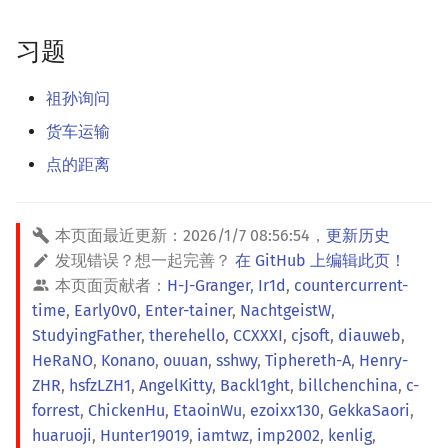
习题
祖孙询问
货车运输
点的距离
本页面最近更新：
2026/1/7 08:56:54
，
更新历史
发现错误？想一起完善？
在 GitHub 上编辑此页！
本页面贡献者：
H-J-Granger
,
Ir1d
,
countercurrent-
time
,
Early0v0
,
Enter-tainer
,
NachtgeistW
,
StudyingFather
,
therehello
,
CCXXXI
,
cjsoft
,
diauweb
,
HeRaNO
,
Konano
,
ouuan
,
sshwy
,
Tiphereth-A
,
Henry-
ZHR
,
hsfzLZH1
,
AngelKitty
,
Backl1ght
,
billchenchina
,
c-
forrest
,
ChickenHu
,
EtaoinWu
,
ezoixx130
,
GekkaSaori
,
huaruoji
,
Hunter19019
,
iamtwz
,
imp2002
,
kenlig
,