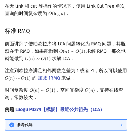
在无 link 和 cut 等操作的情况下，使用 Link Cut Tree 单次
查询的时间复杂度为
．
𝑂
(
l
o
g
𝑛
)
O
(
log
n
)
标准 RMQ
前面讲到了借助欧拉序将 LCA 问题转化为 RMQ 问题，其瓶
颈在于 RMQ．如果能做到
求解 RMQ，那么也
𝑂
(
𝑛
)
∼
𝑂
(
1
)
O
(
n
)
∼
O
(
1
)
就能做到
求解 LCA．
𝑂
(
𝑛
)
∼
𝑂
(
1
)
O
(
n
)
∼
O
(
1
)
注意到欧拉序满足相邻两数之差为 1 或者 -1，所以可以使用
的
加减 1RMQ
来做．
𝑂
(
𝑛
)
∼
𝑂
(
1
)
O
(
n
)
∼
O
(
1
)
时间复杂度
，空间复杂度
，支持在线查
𝑂
(
𝑛
)
∼
𝑂
(
1
)
𝑂
(
𝑛
)
O
(
n
)
∼
O
(
1
)
O
(
n
)
询，常数较大．
例题
Luogu P3379【模板】最近公共祖先（LCA）
参考代码