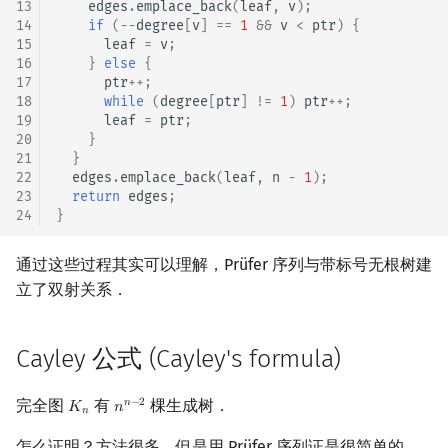
13
edges
.
emplace_back
(
leaf
,
v
);
14
if
(
--
degree
[
v
]
==
1
&&
v
<
ptr
)
{
15
leaf
=
v
;
16
}
else
{
17
ptr
++
;
18
while
(
degree
[
ptr
]
!=
1
)
ptr
++
;
19
leaf
=
ptr
;
20
}
21
}
22
edges
.
emplace_back
(
leaf
,
n
-
1
);
23
return
edges
;
24
}
通过这些过程其实可以理解，Prüfer 序列与带标号无根树建
立了双射关系．
Cayley 公式 (Cayley's formula)
完全图
有
棵生成树．
𝑛
−
2
𝐾
𝑛
K
n
n
n
−
2
𝑛
怎么证明？方法很多，但是用 Prüfer 序列证是很简单的．