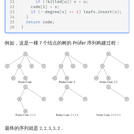
21
if
(
!
killed
[
u
])
v
=
u
;
Min_25 筛
22
code
[
i
]
=
v
;
23
if
(
--
degree
[
v
]
==
1
)
leafs
.
insert
(
v
);
24
}
洲阁筛
25
return
code
;
26
}
类欧几里德算法
例如，这是一棵 7 个结点的树的 Prüfer 序列构建过程：
Meissel–Lehmer 算法
连分数
Stern–Brocot 树与 Farey
二次域
Pell 方程
最终的序列就是
．
2
,
2
,
3
,
3
,
2
2
,
2
,
3
,
3
,
2