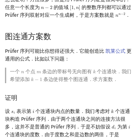
任意一个长度为
的值域
的整数序列都可以通过
𝑛
−
2
[
1
,
𝑛
]
n
−
2
[
1
,
n
]
Prüfer 序列双射对应一个生成树，于是方案数就是
．
𝑛
−
2
𝑛
n
n
−
2
图连通方案数
Prüfer 序列可能比你想得还强大．它能创造比
凯莱公式
更
通用的公式．比如以下问题：
一个
个点
条边的带标号无向图有
个连通块．我们
𝑛
𝑚
𝑘
n
m
k
希望添加
条边使得整个图连通．求方案数．
𝑘
−
1
k
−
1
证明
设
表示第
个连通块内点的数量．我们考虑对
个连通
𝑠
𝑖
𝑘
s
i
i
k
𝑖
块构造 Prüfer 序列．由于两个连通块之间的连接方法很
多，这并不是普通的 Prüfer 序列．于是不妨假设
为第
𝑑
𝑖
d
i
i
𝑖
个连通块的度数．由于度数之和是边数的两倍，于是