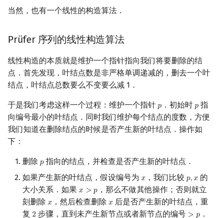
当然，也有一个线性的构造算法．
Prüfer 序列的线性构造算法
线性构造的本质就是维护一个指针指向我们将要删除的结
点．首先发现，叶结点数是非严格单调递减的，删去一个叶
结点，叶结点总数要么不变要么减 1．
于是我们考虑这样一个过程：维护一个指针
．初始时
指
𝑝
𝑝
p
p
向编号最小的叶结点．同时我们维护每个结点的度数，方便
我们知道在删除结点的时候是否产生新的叶结点．操作如
下：
删除
指向的结点，并检查是否产生新的叶结点．
𝑝
p
如果产生新的叶结点，假设编号为
，我们比较
的
𝑥
𝑝
,
𝑥
x
p
,
x
大小关系．如果
，那么不做其他操作；否则就立
𝑥
>
𝑝
x
>
p
刻删除
，然后检查删除
后是否产生新的叶结点，重
𝑥
𝑥
x
x
复
步骤，直到未产生新节点或者新节点的编号
．
2
>
𝑝
2
>
p