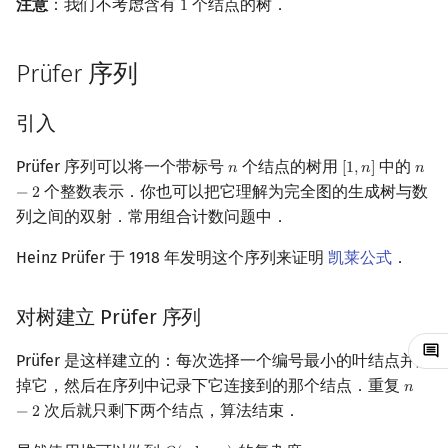
注意
：我们不考虑含有
个结点的树．
1
1
镜像站列表
Special Judge
Java 速成
前缀和 & 差分
IDA*
状压 DP
Boyer–Moore 算法
置换和排列
块状数据结构
虚树
扫描线
有限状态自动机
用 Prüfer 序列重建树
Dev-C++
文件操作
Lambda 表达式
归并排序
裴蜀定理 & 一次不定方程
多项式多点求值|快速插值
贝尔数
线性基
AVL 树
Prüfer 序列
致谢
Testlib
Java 进阶
二分
回溯法
数位 DP
Z 函数（扩展 KMP）
弧度制与坐标系
单调栈
树分治
旋转卡壳
计算理论基础
线性时间重建树
CLion
pb_ds
堆排序
费马小定理 & 欧拉定理
多项式初等函数
伯努利数
线性映射
红黑树
引入
Polygon
倍增
Dancing Links
插头 DP
AC 自动机
复数
单调队列
动态树分治
半平面交
字节顺序
实现
Geany
编译优化
桶排序
模逆元
常系数齐次线性递推
Entringer Number
特征多项式
左偏红黑树
Prüfer 序列可以将一个带标号
个结点的树用
中的
𝑛
[
1
,
𝑛
]
𝑛
n
[
1
,
n
]
n
−
2
OJ 工具
构造
Alpha–Beta 剪枝
计数 DP
后缀数组 (SA)
数论
ST 表
AHU 算法
Cayley 公式 (Cayley's
平面最近点对
约瑟夫问题
Xcode
希尔排序
线性同余方程
多项式平移|连续点值平移
Eulerian Number
对角化
AA 树
个整数表示．你也可以把它理解为完全图的生成树与数
−
2
formula)
列之间的双射．常用组合计数问题中．
LaTeX 入门
优化
动态 DP
后缀自动机 (SAM)
多项式与生成函数
树状数组
树哈希
随机增量法
表达式求值
GUIDE
锦标赛排序
中国剩余定理
符号化方法
分拆数
Jordan标准型
图连通方案数
Heinz Prüfer 于 1918 年发明这个序列来证明
凯莱公式
．
Git
概率 DP
后缀平衡树
组合数学
线段树
树上随机游走
反演变换
在一台机器上规划任务
Sublime Text
Tim 排序
升幂引理
Lagrange 反演
范德蒙德卷积
证明
对树建立 Prüfer 序列
DP 套 DP
广义后缀自动机
线性代数
划分树
计算几何杂项
主元素问题
CP Editor
排序相关 STL
阶乘取模
形式幂级数复合|复合逆
Pólya 计数
习题
Prüfer 是这样建立的：每次选择一个编号最小的叶结点并删
DP 优化
后缀树
线性规划
二叉搜索树 & 平衡树
Garsia–Wachs 算法
Code::Blocks
排序应用
卢卡斯定理
普通生成函数
图论计数
掉它，然后在序列中记录下它连接到的那个结点．重复
𝑛
n
−
2
次后就只剩下两个结点，算法结束．
−
2
其它 DP 方法
Manacher
抽象代数
跳表
15-puzzle
同余方程
指数生成函数