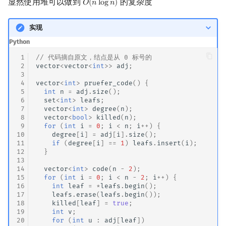
显然使用堆可以做到
的复杂度
𝑂
(
𝑛
l
o
g
𝑛
)
O
(
n
log
n
)
回文树
概率论
可持久化数据结构
Kahan 求和
二次剩余
实现
序列自动机
博弈论
树套树
珂朵莉树/颜色段均摊
阶 & 原根
Python
 1
// 代码摘自原文，结点是从 0 标号的
最小表示法
数值算法
K-D Tree
空间优化简介
离散对数
 2
vector
<
vector
<
int
>>
adj
;
 3
 4
vector
<
int
>
pruefer_code
()
{
Lyndon 分解
序理论
动态树
高次剩余 & 单位根
 5
int
n
=
adj
.
size
();
 6
set
<
int
>
leafs
;
 7
vector
<
int
>
degree
(
n
);
Main–Lorentz 算法
杨氏矩阵
析合树
数论分块
 8
vector
<
bool
>
killed
(
n
);
 9
for
(
int
i
=
0
;
i
<
n
;
i
++
)
{
拟阵
PQ 树
狄利克雷卷积
10
degree
[
i
]
=
adj
[
i
].
size
();
11
if
(
degree
[
i
]
==
1
)
leafs
.
insert
(
i
);
12
}
Berlekamp–Massey 算法
手指树
莫比乌斯反演
13
14
vector
<
int
>
code
(
n
-
2
);
15
for
(
int
i
=
0
;
i
<
n
-
2
;
i
++
)
{
霍夫曼树
杜教筛
16
int
leaf
=
*
leafs
.
begin
();
17
leafs
.
erase
(
leafs
.
begin
());
18
killed
[
leaf
]
=
true
;
Powerful Number 筛
19
int
v
;
20
for
(
int
u
:
adj
[
leaf
])