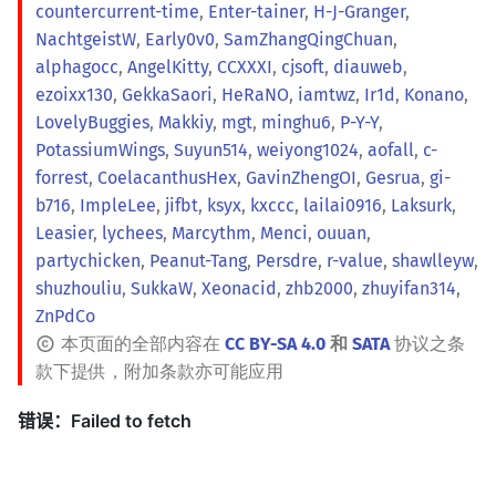
countercurrent-time
,
Enter-tainer
,
H-J-Granger
,
NachtgeistW
,
Early0v0
,
SamZhangQingChuan
,
alphagocc
,
AngelKitty
,
CCXXXI
,
cjsoft
,
diauweb
,
ezoixx130
,
GekkaSaori
,
HeRaNO
,
iamtwz
,
Ir1d
,
Konano
,
LovelyBuggies
,
Makkiy
,
mgt
,
minghu6
,
P-Y-Y
,
PotassiumWings
,
Suyun514
,
weiyong1024
,
aofall
,
c-
forrest
,
CoelacanthusHex
,
GavinZhengOI
,
Gesrua
,
gi-
b716
,
ImpleLee
,
jifbt
,
ksyx
,
kxccc
,
lailai0916
,
Laksurk
,
Leasier
,
lychees
,
Marcythm
,
Menci
,
ouuan
,
partychicken
,
Peanut-Tang
,
Persdre
,
r-value
,
shawlleyw
,
shuzhouliu
,
SukkaW
,
Xeonacid
,
zhb2000
,
zhuyifan314
,
ZnPdCo
本页面的全部内容在
CC BY-SA 4.0
和
SATA
协议之条
款下提供，附加条款亦可能应用