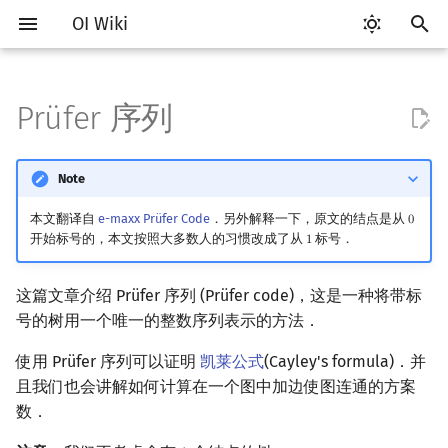
OI Wiki
键
入
Prüfer 序列
Getting Started
比赛相关简介
工具软件简介
语言基础简介
算法基础简介
搜索部分简介
动态规划部分简介
字符串部分简介
数学部分简介
数据结构部分简介
树基础
最短路
最小生成树
强连通分量
网络流简介
图匹配
Prüfer 序列
计算几何部分简介
杂项简介
RMQ
OI 赛事与赛制
题型概述
读入、输出优化
Vim
评测工具简介
Testlib 简介
Hello, World!
C++ 标准库简介
类
复杂度简介
排序简介
DP 优化简介
后缀数组简介
数字系统简介
数论基础
多项式与生成函数简介
排列组合
线性代数简介
线性规划基础
基本概念
基本概念
博弈论简介
插值
并查集
堆简介
分块思想
线段树基础
二叉搜索树 & 平衡树
可持久化数据结构简介
线段树套线段树
Link Cut Tree
离线算法简介
随机函数
以
开
Note
关于本项目
赛事
代码编辑工具
C++ 基础
复杂度
DFS（搜索）
动态规划基础
字符串基础
布尔代数
栈
树的直径
差分约束
最小树形图
双连通分量
最大流
二分图最大匹配
二维计算几何基础
离散化
并查集应用
引入
ICPC/CCPC 赛事与赛制
交互题
分段打表
Emacs
Arbiter
通用
C++ 语法基础
STL 容器
命名空间
均摊复杂度
选择排序
单调队列/单调栈优化
最优原地后缀排序算法
进位制
模算术简介
代数基本定理
抽屉原理
向量
单纯形法
群论
条件概率与独立性
公平组合游戏
数值积分
并查集复杂度
二叉堆
块状数组
线段树合并 & 分裂
Treap
可持久化线段树
平衡树套线段树
全局平衡二叉树
CDQ 分治
随机化技巧
始
本文翻译自
e-maxx Prüfer Code
．另外解释一下，原文的结点是从
0
0
如何参与
题型
评测工具
C++ 标准库
枚举
BFS（搜索）
记忆化搜索
标准库
数字系统
队列
树的中心
k 短路
最小直径生成树
割点和桥
最小割
二分图最大权匹配
三维计算几何基础
双指针
括号序列
对树建立 Prüfer 序列
常见错误
VS Code
Cena
Generator
变量
STL 算法
值类别
冒泡排序
斜率优化
平衡三进制
素数
快速傅里叶变换
容斥原理
内积和外积
环论
随机变量
零和游戏
高斯消元
配对堆
块状链表
李超线段树
Splay 树
可持久化块状数组
线段树套平衡树
Euler Tour Tree
整体二分
爬山算法
开始标号的，本文按照大多数人的习惯改成了从
标号．
1
1
搜
OI Wiki 不是什么
学习路线
命令行
C++ 进阶
模拟
双向搜索
背包 DP
字符串匹配
位操作
链表
树的重心
同余最短路
圆方树
费用流
一般图最大匹配
距离
离线算法
线段树与离线询问
Prüfer 序列的线性构造算法
常见技巧
Atom
CCR Plus
Validator
运算
bitset
重载运算符
插入排序
四边形不等式优化
格雷码
最大公约数
快速数论变换
斐波那契数列
矩阵
域论
随机变量的数字特征
非公平组合游戏
牛顿迭代法
左偏树
树分块
猫树
WBLT
可持久化平衡树
树状数组套权值线段树
Top Tree
莫队算法
模拟退火
索
这篇文章介绍 Prüfer 序列 (Prüfer code)，这是一种将带标
号的树用一个唯一的整数序列表示的方法．
格式手册
学习资源
命令行编译与调试
C++ 与其他常用语言的区别
递归 & 分治
启发式搜索
区间 DP
字符串哈希
二进制集合操作
哈希表
最近公共祖先
点/边连通度
上下界网络流
一般图最大权匹配
Pick 定理
分数规划
正确性
Eclipse
Lemon
Interactor
流程控制语句
string
引用
计数排序
Slope Trick 优化
欧拉函数
快速沃尔什变换
错位排列
初等变换
Schreier–Sims 算法
概率不等式
Sqrt Tree
区间最值操作 & 区间历史
替罪羊树
可持久化字典树
分块套树状数组
值
使用 Prüfer 序列可以证明
凯莱公式
(Cayley's formula)．并
数学符号表
技巧
编译器
Pascal 转 C++ 急救
贪心
A*
DAG 上的 DP
字典树 (Trie)
高精度计算
并查集
树链剖分
Stoer–Wagner 算法
稳定匹配
三角剖分
随机化
实现
Notepad++
Checker
高级数据类型
pair
常量
基数排序
WQS 二分
筛法
Chirp Z 变换
卡特兰数
行列式
笛卡尔树
可持久化可并堆
且我们也会讲解如何计算在一个图中加边使图连通的方案
Kinetic Tournament Tree
数．
F.A.Q.
出题
WSL (Windows 10)
Python 速成
排序
迭代加深搜索
树形 DP
前缀函数与 KMP 算法
快速幂
堆
树上启发式合并
凸包
悬线法
Prüfer 序列的性质
Kate
函数
新版 C++ 特性
快速排序
状态设计优化
分解质因数
多项式牛顿迭代
斯特林数
线性空间
Size Balanced Tree