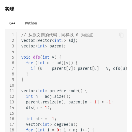
实现
C++
Python
 1
// 从原文摘的代码，同样以 0 为起点
 2
vector
<
vector
<
int
>>
adj
;
 3
vector
<
int
>
parent
;
 4
 5
void
dfs
(
int
v
)
{
 6
for
(
int
u
:
adj
[
v
])
{
 7
if
(
u
!=
parent
[
v
])
parent
[
u
]
=
v
,
dfs
(
u
);
 8
}
 9
}
10
11
vector
<
int
>
pruefer_code
()
{
12
int
n
=
adj
.
size
();
13
parent
.
resize
(
n
),
parent
[
n
-
1
]
=
-1
;
14
dfs
(
n
-
1
);
15
16
int
ptr
=
-1
;
17
vector
<
int
>
degree
(
n
);
18
for
(
int
i
=
0
;
i
<
n
;
i
++
)
{