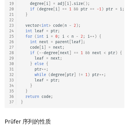
19
degree
[
i
]
=
adj
[
i
].
size
();
20
if
(
degree
[
i
]
==
1
&&
ptr
==
-1
)
ptr
=
i
;
21
}
22
23
vector
<
int
>
code
(
n
-
2
);
24
int
leaf
=
ptr
;
25
for
(
int
i
=
0
;
i
<
n
-
2
;
i
++
)
{
26
int
next
=
parent
[
leaf
];
27
code
[
i
]
=
next
;
28
if
(
--
degree
[
next
]
==
1
&&
next
<
ptr
)
{
29
leaf
=
next
;
30
}
else
{
31
ptr
++
;
32
while
(
degree
[
ptr
]
!=
1
)
ptr
++
;
33
leaf
=
ptr
;
34
}
35
}
36
return
code
;
37
}
Prüfer 序列的性质