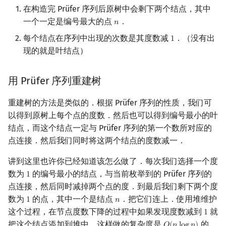
在构造完 Prüfer 序列后原树中会剩下两个结点，其中
一个一定是编号最大的点
．
𝑛
n
每个结点在序列中出现的次数是其度数减
．（没有出
1
1
现的就是叶结点）
用 Prüfer 序列重建树
重建树的方法是类似的．根据 Prüfer 序列的性质，我们可
以得到原树上每个点的度数．然后也可以得到编号最小的叶
结点，而这个结点一定与 Prüfer 序列的第一个数所对应的
点连接．然后我们同时将这两个结点的度数减一．
讲到这里也许你已经知道该怎么做了．每次我们选择一个度
数为
的编号最小的结点，与当前枚举到的 Prüfer 序列的
1
1
点连接，然后同时减掉两个点的度．到最后我们剩下两个度
数为
的点，其中一个是结点
．把它们连上．使用堆维护
1
𝑛
1
n
这个过程，在节点度数下降的过程中如果发现度数减到
就
1
1
把这个结点添加到堆中，这样做的复杂度是
的．