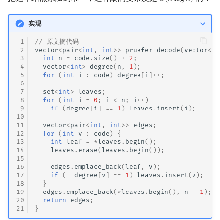
𝑂
(
𝑛
l
o
g
𝑛
)
O
(
n
log
n
)
实现
 1
// 原文摘代码
 2
vector
<
pair
<
int
,
int
>>
pruefer_decode
(
vector
<
in
 3
int
n
=
code
.
size
()
+
2
;
 4
vector
<
int
>
degree
(
n
,
1
);
 5
for
(
int
i
:
code
)
degree
[
i
]
++
;
 6
 7
set
<
int
>
leaves
;
 8
for
(
int
i
=
0
;
i
<
n
;
i
++
)
 9
if
(
degree
[
i
]
==
1
)
leaves
.
insert
(
i
);
10
11
vector
<
pair
<
int
,
int
>>
edges
;
12
for
(
int
v
:
code
)
{
13
int
leaf
=
*
leaves
.
begin
();
14
leaves
.
erase
(
leaves
.
begin
());
15
16
edges
.
emplace_back
(
leaf
,
v
);
17
if
(
--
degree
[
v
]
==
1
)
leaves
.
insert
(
v
);
18
}
19
edges
.
emplace_back
(
*
leaves
.
begin
(),
n
-
1
);
20
return
edges
;
21
}