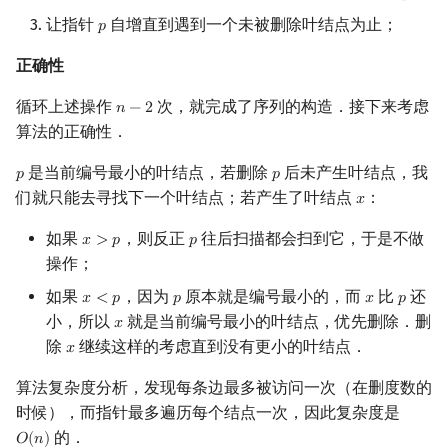
让指针
自增直到遇到一个未被删除叶结点为止；
𝑝
p
正确性
循环上述操作
次，就完成了序列的构造．接下来考虑
𝑛
−
2
n
−
2
算法的正确性．
是当前编号最小的叶结点，若删除
后未产生叶结点，我
𝑝
𝑝
p
p
们就只能去寻找下一个叶结点；若产生了叶结点
：
𝑥
x
如果
，则反正
往后扫描都会扫到它，于是不做
𝑥
>
𝑝
𝑝
x
>
p
p
操作；
如果
，因为
原本就是编号最小的，而
比
还
𝑥
<
𝑝
𝑝
𝑥
𝑝
x
<
p
p
x
p
小，所以
就是当前编号最小的叶结点，优先删除．删
𝑥
x
除
继续这样的考虑直到没有更小的叶结点．
𝑥
x
算法复杂度分析，发现每条边最多被访问一次（在删度数的
时候），而指针最多遍历每个结点一次，因此复杂度是
的．
𝑂
(
𝑛
)
O
(
n
)