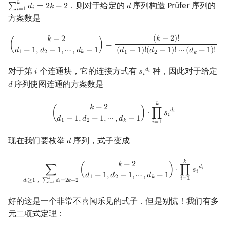
𝑘
．则对于给定的
序列构造 Prüfer 序列的
∑
𝑑
=
2
𝑘
−
2
𝑑
∑
i
=
1
k
d
i
=
2
k
−
2
d
𝑖
𝑖
=
1
方案数是
(
k
−
2
d
1
−
1
,
d
2
−
1
,
⋯
,
d
k
−
1
)
=
(
k
−
2
)
!
(
d
1
−
1
)
!
(
d
2
−
1
)
!
⋯
(
d
k
−
1
)
!
(
𝑘
−
2
)
!
𝑘
−
2
(
)
=
𝑑
−
1
,
𝑑
−
1
,
⋯
,
𝑑
−
1
(
𝑑
−
1
)
!
(
𝑑
−
1
)
!
⋯
(
𝑑
−
1
)
!
1
2
𝑘
1
2
𝑘
对于第
个连通块，它的连接方式有
种，因此对于给定
𝑑
𝑖
𝑠
i
s
i
d
i
𝑖
𝑖
序列使图连通的方案数是
𝑑
d
(
k
−
2
d
1
−
1
,
d
2
−
1
,
⋯
,
d
k
−
1
)
⋅
∏
i
=
1
k
s
i
d
i
𝑘
𝑘
−
2
𝑑
(
)
⋅
∏
𝑠
𝑖
𝑖
𝑑
−
1
,
𝑑
−
1
,
⋯
,
𝑑
−
1
1
2
𝑘
𝑖
=
1
现在我们要枚举
序列，式子变成
𝑑
d
∑
d
i
≥
1
，
∑
i
=
1
k
d
i
=
2
k
−
2
(
k
−
2
d
1
−
1
,
d
2
−
1
,
⋯
,
d
k
−
1
)
⋅
∏
i
=
1
k
s
i
d
i
𝑘
𝑘
−
2
𝑑
∑
(
)
⋅
∏
𝑠
𝑖
𝑖
𝑑
−
1
,
𝑑
−
1
,
⋯
,
𝑑
−
1
1
2
𝑘
𝑖
=
1
𝑘
𝑑
≥
1
，
∑
𝑑
=
2
𝑘
−
2
𝑖
𝑖
𝑖
=
1
好的这是一个非常不喜闻乐见的式子．但是别慌！我们有多
元二项式定理：