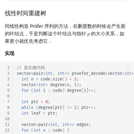
线性时间重建树
同线性构造 Prüfer 序列的方法．在删度数的时候会产生新
的叶结点，于是判断这个叶结点与指针
的大小关系，如
𝑝
p
果更小就优先考虑它．
实现
 1
// 原文摘代码
 2
vector
<
pair
<
int
,
int
>>
pruefer_decode
(
vector
<
int
>
 3
int
n
=
code
.
size
()
+
2
;
 4
vector
<
int
>
degree
(
n
,
1
);
 5
for
(
int
i
:
code
)
degree
[
i
]
++
;
 6
 7
int
ptr
=
0
;
 8
while
(
degree
[
ptr
]
!=
1
)
ptr
++
;
 9
int
leaf
=
ptr
;
10
11
vector
<
pair
<
int
,
int
>>
edges
;
12
for
(
int
v
:
code
)
{