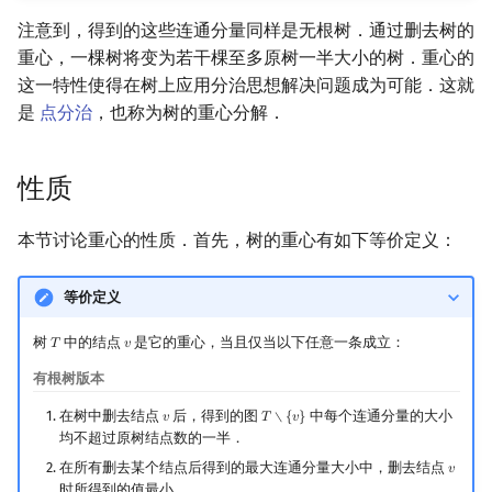
回文树
概率论
可持久化数据结构
Kahan 求和
二次剩余
注意到，得到的这些连通分量同样是无根树．通过删去树的
重心，一棵树将变为若干棵至多原树一半大小的树．重心的
序列自动机
博弈论
树套树
珂朵莉树/颜色段均摊
阶 & 原根
这一特性使得在树上应用分治思想解决问题成为可能．这就
是
点分治
，也称为树的重心分解．
最小表示法
数值算法
K-D Tree
空间优化简介
离散对数
性质
Lyndon 分解
序理论
动态树
高次剩余 & 单位根
本节讨论重心的性质．首先，树的重心有如下等价定义：
Main–Lorentz 算法
杨氏矩阵
析合树
数论分块
拟阵
PQ 树
狄利克雷卷积
等价定义
树
中的结点
是它的重心，当且仅当以下任意一条成立：
𝑇
𝑣
T
v
Berlekamp–Massey 算法
手指树
莫比乌斯反演
有根树版本
霍夫曼树
杜教筛
在树中删去结点
后，得到的图
中每个连通分量的大小
𝑣
𝑇
∖
{
𝑣
}
v
T
∖
{
v
}
均不超过原树结点数的一半．
Powerful Number 筛
在所有删去某个结点后得到的最大连通分量大小中，删去结点
𝑣
v
时所得到的值最小．