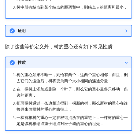
Min_25 筛
树中所有结点到某个结点的距离和中，到结点
的距离和最小．
𝑣
v
洲阁筛
证明
类欧几里德算法
除了这些等价定义外，树的重心还有如下常见性质：
Meissel–Lehmer 算法
性质
连分数
树的重心如果不唯一，则恰有两个．这两个重心相邻．而且，删
Stern–Brocot 树与 Farey
去它们的连边后，树将变为两个大小相同的连通分量．
在一棵树上添加或删除一个叶子，那么它的重心最多只移动一条
二次域
边的距离．
把两棵树通过一条边相连得到一棵新的树，那么新树的重心在连
Pell 方程
接原来两棵树的重心的路径上．
一棵有根树的重心一定在根结点所在的重链上．一棵树的重心一
定是该树根结点重子结点对应子树的重心的祖先．