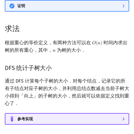
证明
求法
根据重心的等价定义，有两种方法可以在
时间内求出
𝑂
(
𝑛
)
O
(
n
)
树的所有重心，其中，
为树的大小．
𝑛
n
DFS 统计子树大小
通过 DFS 计算每个子树的大小．对每个结点，记录它的所
有子结点对应子树的大小，并利用总结点数减去当前子树大
小得到「向上」的子树的大小，然后就可以依据定义找到重
心了．
参考实现