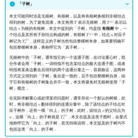
「子树」
镜像站列表
Special Judge
Java 速成
前缀和 & 差分
IDA*
状压 DP
Boyer–Moore 算法
置换和排列
块状数据结构
参考资料
扫描线
有限状态自动机
Dev-C++
文件操作
Lambda 表达式
归并排序
裴蜀定理 & 一次不定方程
多项式多点求值|快速插值
贝尔数
线性基
AVL 树
本文可能同时涉及无根树、有根树，以及将有根树换根到非根结点
得到的树．为了避免混淆，本文将用
表示无根树，用
表示以
(
𝑣
)
𝑇
𝑇
T
T
(
v
)
致谢
Testlib
Java 进阶
二分
回溯法
数位 DP
Z 函数（扩展 KMP）
弧度制与坐标系
单调栈
旋转卡壳
计算理论基础
CLion
pb_ds
堆排序
费马小定理 & 欧拉定理
多项式初等函数
伯努利数
线性映射
红黑树
结点
为根的有根树．本文中提到的「子树」均是指
有根树
中，一
𝑣
v
个结点及其所有子孙结点构成的树．有根树
中，结点
对应子
(
𝑣
)
𝑇
𝑢
T
(
v
)
u
Polygon
倍增
Dancing Links
插头 DP
AC 自动机
复数
单调队列
半平面交
字节顺序
Geany
编译优化
桶排序
模逆元
常系数齐次线性递推
Entringer Number
特征多项式
左偏红黑树
(
𝑣
)
树记为
．这样定义的子树当然包括整棵树本身．如果要明确不
𝑇
T
u
(
v
)
𝑢
包括整棵树本身，将称呼它为「真子树」．
OJ 工具
构造
Alpha–Beta 剪枝
计数 DP
后缀数组 (SA)
数论
ST 表
平面最近点对
约瑟夫问题
Xcode
希尔排序
线性同余方程
多项式平移|连续点值平移
Eulerian Number
对角化
AA 树
无根树中的「子树」通常指它的一个连通子图．在讨论重心时，部
分作者会用「子树」一词特指不包含某结点的极大连通子图，或者
LaTeX 入门
优化
动态 DP
后缀自动机 (SAM)
多项式与生成函数
树状数组
随机增量法
表达式求值
GUIDE
锦标赛排序
中国剩余定理
符号化方法
分拆数
Jordan标准型
特指将某条边删去后得到的两个连通分量之一．容易验证，这两种
方式定义得到的「子树」集合是一致的，且不包括整棵树自身．由
于它和有根树的子树集合并不一致，本文将避免对无根树使用「子
Git
概率 DP
后缀平衡树
组合数学
线段树
反演变换
在一台机器上规划任务
Sublime Text
Tim 排序
升幂引理
Lagrange 反演
范德蒙德卷积
树」概念．
在实际求解重心或处理某些问题时，通常存在一个默认的树根．此
DP 套 DP
广义后缀自动机
线性代数
划分树
计算几何杂项
主元素问题
CP Editor
排序相关 STL
阶乘取模
形式幂级数复合|复合逆
Pólya 计数
时，将非根结点
删掉得到的连通分量中，除了该结点的子结点对
𝑣
v
应子树外，还有一棵「向上」的子树．此时，设结点
的父结点为
𝑣
v
DP 优化
后缀树
线性规划
二叉搜索树 & 平衡树
Garsia–Wachs 算法
Code::Blocks
排序应用
卢卡斯定理
普通生成函数
图论计数
(
𝑣
)
，这棵「向上」的子树就是
．本文在提及这类子图时，会显式
𝑢
𝑇
u
T
u
(
v
)
𝑢
地称呼它为「向上」的子树．若无特殊说明，本文提及的子树均不
包括这类「向上」的子树．
其它 DP 方法
Manacher
抽象代数
跳表
15-puzzle
同余方程
指数生成函数