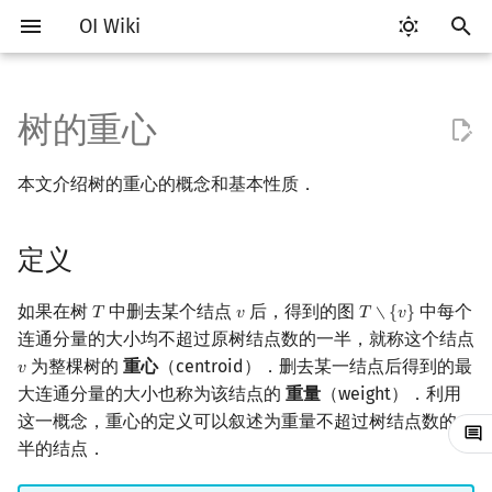
OI Wiki
键
入
树的重心
Getting Started
比赛相关简介
工具软件简介
语言基础简介
算法基础简介
搜索部分简介
动态规划部分简介
字符串部分简介
数学部分简介
数据结构部分简介
定义
最短路
最小生成树
强连通分量
网络流简介
图匹配
计算几何部分简介
杂项简介
RMQ
OI 赛事与赛制
题型概述
读入、输出优化
Vim
评测工具简介
Testlib 简介
Hello, World!
C++ 标准库简介
类
复杂度简介
排序简介
DP 优化简介
后缀数组简介
数字系统简介
数论基础
多项式与生成函数简介
排列组合
线性代数简介
线性规划基础
基本概念
基本概念
博弈论简介
插值
并查集
堆简介
分块思想
线段树基础
二叉搜索树 & 平衡树
可持久化数据结构简介
线段树套线段树
Link Cut Tree
离线算法简介
随机函数
以
本文介绍树的重心的概念和基本性质．
开
关于本项目
赛事
代码编辑工具
C++ 基础
复杂度
DFS（搜索）
动态规划基础
字符串基础
布尔代数
栈
性质
差分约束
最小树形图
双连通分量
最大流
二分图最大匹配
二维计算几何基础
离散化
并查集应用
ICPC/CCPC 赛事与赛制
交互题
分段打表
Emacs
Arbiter
通用
C++ 语法基础
STL 容器
命名空间
均摊复杂度
选择排序
单调队列/单调栈优化
最优原地后缀排序算法
进位制
模算术简介
代数基本定理
抽屉原理
向量
单纯形法
群论
条件概率与独立性
公平组合游戏
数值积分
并查集复杂度
二叉堆
块状数组
线段树合并 & 分裂
Treap
可持久化线段树
平衡树套线段树
全局平衡二叉树
CDQ 分治
随机化技巧
始
定义
如何参与
题型
评测工具
C++ 标准库
枚举
BFS（搜索）
记忆化搜索
标准库
数字系统
队列
求法
k 短路
最小直径生成树
割点和桥
最小割
二分图最大权匹配
三维计算几何基础
双指针
括号序列
常见错误
VS Code
Cena
Generator
变量
STL 算法
值类别
冒泡排序
斜率优化
平衡三进制
素数
快速傅里叶变换
容斥原理
内积和外积
环论
随机变量
零和游戏
高斯消元
配对堆
块状链表
李超线段树
Splay 树
可持久化块状数组
线段树套平衡树
Euler Tour Tree
整体二分
爬山算法
搜
OI Wiki 不是什么
学习路线
命令行
C++ 进阶
模拟
双向搜索
背包 DP
字符串匹配
位操作
链表
同余最短路
圆方树
费用流
一般图最大匹配
距离
离线算法
线段树与离线询问
DFS 统计子树大小
常见技巧
Atom
CCR Plus
Validator
运算
bitset
重载运算符
插入排序
四边形不等式优化
格雷码
最大公约数
快速数论变换
斐波那契数列
矩阵
域论
随机变量的数字特征
非公平组合游戏
牛顿迭代法
左偏树
树分块
猫树
WBLT
可持久化平衡树
树状数组套权值线段树
Top Tree
莫队算法
模拟退火
索
如果在树
中删去某个结点
后，得到的图
中每个
𝑇
𝑣
𝑇
∖
{
𝑣
}
T
v
T
∖
{
v
}
连通分量的大小均不超过原树结点数的一半，就称这个结点
格式手册
学习资源
命令行编译与调试
C++ 与其他常用语言的区别
递归 & 分治
启发式搜索
区间 DP
字符串哈希
二进制集合操作
哈希表
点/边连通度
上下界网络流
一般图最大权匹配
Pick 定理
分数规划
换根 DP 统计深度和
Eclipse
Lemon
Interactor
流程控制语句
string
引用
计数排序
Slope Trick 优化
欧拉函数
快速沃尔什变换
错位排列
初等变换
Schreier–Sims 算法
概率不等式
Sqrt Tree
区间最值操作 & 区间历史
替罪羊树
可持久化字典树
分块套树状数组
为整棵树的
重心
（centroid）．删去某一结点后得到的最
𝑣
v
值
大连通分量的大小也称为该结点的
重量
（weight）．利用
数学符号表
技巧
编译器
Pascal 转 C++ 急救
贪心
A*
DAG 上的 DP
字典树 (Trie)
高精度计算
并查集
例题
Stoer–Wagner 算法
稳定匹配
三角剖分
随机化
Notepad++
Checker
高级数据类型
pair
常量
基数排序
WQS 二分
筛法
Chirp Z 变换
卡特兰数
行列式
笛卡尔树
可持久化可并堆
这一概念，重心的定义可以叙述为重量不超过树结点数的一
Kinetic Tournament Tree
半的结点．
F.A.Q.
出题
WSL (Windows 10)
Python 速成
排序
迭代加深搜索
树形 DP
前缀函数与 KMP 算法
快速幂
堆
习题
凸包
悬线法
Kate
函数
新版 C++ 特性
快速排序
状态设计优化
分解质因数
多项式牛顿迭代
斯特林数
线性空间
Size Balanced Tree