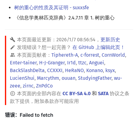
树的重心的性质及其证明 - suxxsfe
《信息学奥林匹克辞典》2.4.7.11 章 1. 树的重心
本页面最近更新：
2026/1/7 08:56:54
，
更新历史
发现错误？想一起完善？
在 GitHub 上编辑此页！
本页面贡献者：
Tiphereth-A
,
c-forrest
,
CornWorld
,
Enter-tainer
,
H-J-Granger
,
Ir1d
,
ttzc
,
Anguei
,
BackSlashDelta
,
CCXXXI
,
HeRaNO
,
Konano
,
ksyx
,
LucienShui
,
Marcythm
,
ouuan
,
StudyingFather
,
wu-
zeee
,
zirnc
,
ZnPdCo
本页面的全部内容在
CC BY-SA 4.0
和
SATA
协议之条
款下提供，附加条款亦可能应用