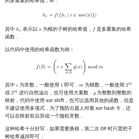
的多重集的哈希值，即：
镜像站列表
Special Judge
Java 速成
前缀和 & 差分
IDA*
状压 DP
Boyer–Moore 算法
置换和排列
块状数据结构
扫描线
有限状态自动机
Dev-C++
文件操作
Lambda 表达式
归并排序
裴蜀定理 & 一次不定方程
多项式多点求值|快速插值
贝尔数
线性基
AVL 树
h
x
=
f
(
{
h
i
∣
i
∈
s
o
n
(
x
)
}
)
ℎ
=
𝑓
(
{
ℎ
∣
𝑖
∈
𝑠
𝑜
𝑛
(
𝑥
)
}
)
𝑥
𝑖
致谢
Testlib
Java 进阶
二分
回溯法
数位 DP
Z 函数（扩展 KMP）
弧度制与坐标系
单调栈
旋转卡壳
计算理论基础
CLion
pb_ds
堆排序
费马小定理 & 欧拉定理
多项式初等函数
伯努利数
线性映射
红黑树
其中
表示以
为根的子树的哈希值，
是多重集的哈希
ℎ
𝑥
𝑓
h
x
x
f
𝑥
函数．
Polygon
倍增
Dancing Links
插头 DP
AC 自动机
复数
单调队列
半平面交
字节顺序
Geany
编译优化
桶排序
模逆元
常系数齐次线性递推
Entringer Number
特征多项式
左偏红黑树
以代码中使用的哈希函数为例：
OJ 工具
构造
Alpha–Beta 剪枝
计数 DP
后缀数组 (SA)
数论
ST 表
平面最近点对
约瑟夫问题
Xcode
希尔排序
线性同余方程
多项式平移|连续点值平移
Eulerian Number
对角化
AA 树
f
(
S
)
=
(
c
+
∑
x
∈
S
g
(
x
)
)
mod
m
𝑓
(
𝑆
)
=
(
𝑐
+
∑
𝑔
(
𝑥
)
)
m
o
d
𝑚
LaTeX 入门
优化
动态 DP
后缀自动机 (SAM)
多项式与生成函数
树状数组
随机增量法
表达式求值
GUIDE
锦标赛排序
中国剩余定理
符号化方法
分拆数
Jordan标准型
𝑥
∈
𝑆
其中
为常数，一般使用
即可．
为模数，一般使用
3
2
Git
概率 DP
后缀平衡树
组合数学
线段树
反演变换
在一台机器上规划任务
Sublime Text
Tim 排序
升幂引理
Lagrange 反演
范德蒙德卷积
𝑐
1
𝑚
2
c
1
m
2
32
或
进行自然溢出，也可使用大素数．
为整数到整数的
6
4
2
𝑔
2
64
g
映射，代码中使用 xor shift，也可以选用其他的函数，但是
DP 套 DP
广义后缀自动机
线性代数
划分树
计算几何杂项
主元素问题
CP Editor
排序相关 STL
阶乘取模
形式幂级数复合|复合逆
Pólya 计数
不建议使用多项式．为了预防出题人对着 xor hash 卡，还
DP 优化
后缀树
线性规划
二叉搜索树 & 平衡树
Garsia–Wachs 算法
可以在映射前后异或一个随机常数．
Code::Blocks
排序应用
卢卡斯定理
普通生成函数
图论计数
这种哈希十分好写．如果需要换根，第二次 DP 时只需把子
其它 DP 方法
Manacher
抽象代数
跳表
15-puzzle
同余方程
指数生成函数
树哈希减掉即可．