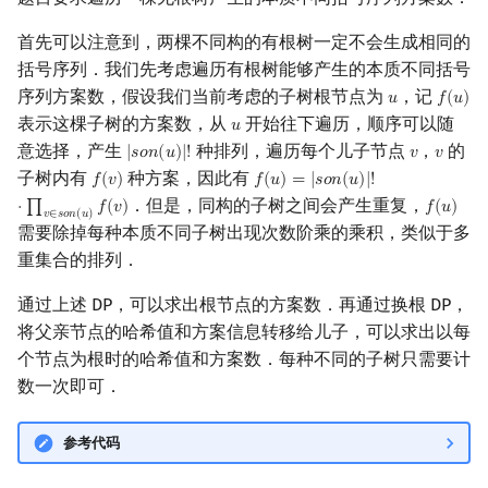
首先可以注意到，两棵不同构的有根树一定不会生成相同的
括号序列．我们先考虑遍历有根树能够产生的本质不同括号
序列方案数，假设我们当前考虑的子树根节点为
，记
𝑢
𝑓
(
𝑢
)
u
f
(
u
)
表示这棵子树的方案数，从
开始往下遍历，顺序可以随
𝑢
u
意选择，产生
种排列，遍历每个儿子节点
，
的
|
𝑠
𝑜
𝑛
(
𝑢
)
|
!
𝑣
𝑣
|
s
o
n
(
u
)
|
!
v
v
子树内有
种方案，因此有
𝑓
(
𝑣
)
𝑓
(
𝑢
)
=
|
𝑠
𝑜
𝑛
(
𝑢
)
|
!
f
(
v
)
f
(
u
)
=
|
s
o
n
(
u
)
|
!
⋅
∏
v
∈
s
o
n
(
u
)
f
(
v
)
．但是，同构的子树之间会产生重复，
⋅
∏
𝑓
(
𝑣
)
𝑓
(
𝑢
)
f
(
u
)
𝑣
∈
𝑠
𝑜
𝑛
(
𝑢
)
需要除掉每种本质不同子树出现次数阶乘的乘积，类似于多
重集合的排列．
通过上述 DP，可以求出根节点的方案数．再通过换根 DP，
将父亲节点的哈希值和方案信息转移给儿子，可以求出以每
个节点为根时的哈希值和方案数．每种不同的子树只需要计
数一次即可．
参考代码