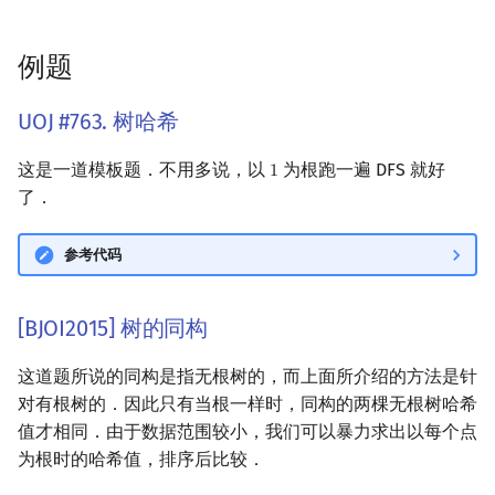
回文树
概率论
可持久化数据结构
Kahan 求和
二次剩余
例题
序列自动机
博弈论
树套树
珂朵莉树/颜色段均摊
阶 & 原根
UOJ #763. 树哈希
最小表示法
数值算法
K-D Tree
空间优化简介
离散对数
这是一道模板题．不用多说，以
为根跑一遍 DFS 就好
1
1
Lyndon 分解
序理论
动态树
高次剩余 & 单位根
了．
Main–Lorentz 算法
杨氏矩阵
析合树
数论分块
参考代码
拟阵
PQ 树
狄利克雷卷积
[BJOI2015] 树的同构
Berlekamp–Massey 算法
手指树
莫比乌斯反演
这道题所说的同构是指无根树的，而上面所介绍的方法是针
对有根树的．因此只有当根一样时，同构的两棵无根树哈希
霍夫曼树
杜教筛
值才相同．由于数据范围较小，我们可以暴力求出以每个点
为根时的哈希值，排序后比较．
Powerful Number 筛