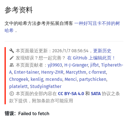
参考资料
文中的哈希方法参考并拓展自博客
一种好写且卡不掉的树
哈希
．
本页面最近更新：
2026/1/7 08:56:54
，
更新历史
发现错误？想一起完善？
在 GitHub 上编辑此页！
本页面贡献者：
yjl9903
,
H-J-Granger
,
jifbt
,
Tiphereth-
A
,
Enter-tainer
,
Henry-ZHR
,
Marcythm
,
c-forrest
,
Chrogeek
,
kenlig
,
mcendu
,
Menci
,
partychicken
,
platelett
,
StudyingFather
本页面的全部内容在
CC BY-SA 4.0
和
SATA
协议之条
款下提供，附加条款亦可能应用