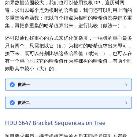
如果数据范围较大，我们也可以使用换根 DP，遍历树两
Min_25 筛
遍，求出以每个点为根时的哈希值．我们还可以利用上面的
多重集哈希函数：把以每个结点为根时的哈希值都存进多重
洲阁筛
集，再把多重集的哈希值算出来，进行比较（做法一）．
类欧几里德算法
还可以通过找重心的方式来优化复杂度．一棵树的重心最多
只有两个，只需把以它（们）为根时的哈希值求出来即可．
Meissel–Lehmer 算法
接下来，既可以分别比较这些哈希值（做法二），也可以在
有一个重心时取它的哈希值作为整棵树的哈希值，有两个时
连分数
则取其中较小（大）的．
Stern–Brocot 树与 Farey
做法一
二次域
做法二
Pell 方程
HDU 6647 Bracket Sequences on Tree
题目要求遍历一棵无根树产生的本质不同括号序列方案数．