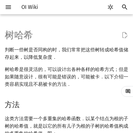
OI Wiki
键
入
树哈希
Getting Started
比赛相关简介
工具软件简介
语言基础简介
算法基础简介
搜索部分简介
动态规划部分简介
字符串部分简介
数学部分简介
数据结构部分简介
方法
最短路
最小生成树
强连通分量
网络流简介
图匹配
计算几何部分简介
杂项简介
RMQ
OI 赛事与赛制
题型概述
读入、输出优化
Vim
评测工具简介
Testlib 简介
Hello, World!
C++ 标准库简介
类
复杂度简介
排序简介
DP 优化简介
后缀数组简介
数字系统简介
数论基础
多项式与生成函数简介
排列组合
线性代数简介
线性规划基础
基本概念
基本概念
博弈论简介
插值
并查集
堆简介
分块思想
线段树基础
二叉搜索树 & 平衡树
可持久化数据结构简介
线段树套线段树
Link Cut Tree
离线算法简介
随机函数
以
判断一些树是否同构的时，我们常常把这些树转成哈希值储
开
关于本项目
赛事
代码编辑工具
C++ 基础
复杂度
DFS（搜索）
动态规划基础
字符串基础
布尔代数
栈
例题
差分约束
最小树形图
双连通分量
最大流
二分图最大匹配
二维计算几何基础
离散化
并查集应用
ICPC/CCPC 赛事与赛制
交互题
分段打表
Emacs
Arbiter
通用
C++ 语法基础
STL 容器
命名空间
均摊复杂度
选择排序
单调队列/单调栈优化
最优原地后缀排序算法
进位制
模算术简介
代数基本定理
抽屉原理
向量
单纯形法
群论
条件概率与独立性
公平组合游戏
数值积分
并查集复杂度
二叉堆
块状数组
线段树合并 & 分裂
Treap
可持久化线段树
平衡树套线段树
全局平衡二叉树
CDQ 分治
随机化技巧
存起来，以降低复杂度．
始
如何参与
题型
评测工具
C++ 标准库
枚举
BFS（搜索）
记忆化搜索
标准库
数字系统
队列
k 短路
最小直径生成树
割点和桥
最小割
二分图最大权匹配
三维计算几何基础
双指针
括号序列
树哈希是很灵活的，可以设计出各种各样的哈希方式；但是
UOJ #763. 树哈希
常见错误
VS Code
Cena
Generator
变量
STL 算法
值类别
冒泡排序
斜率优化
平衡三进制
素数
快速傅里叶变换
容斥原理
内积和外积
环论
随机变量
零和游戏
高斯消元
配对堆
块状链表
李超线段树
Splay 树
可持久化块状数组
线段树套平衡树
Euler Tour Tree
整体二分
爬山算法
搜
如果随意设计，很有可能是错误的，可能被卡．以下介绍一
OI Wiki 不是什么
学习路线
命令行
C++ 进阶
模拟
双向搜索
背包 DP
字符串匹配
位操作
链表
同余最短路
圆方树
费用流
一般图最大匹配
距离
离线算法
线段树与离线询问
[BJOI2015] 树的同构
常见技巧
Atom
CCR Plus
Validator
运算
bitset
重载运算符
插入排序
四边形不等式优化
格雷码
最大公约数
快速数论变换
斐波那契数列
矩阵
域论
随机变量的数字特征
非公平组合游戏
牛顿迭代法
左偏树
树分块
猫树
WBLT
可持久化平衡树
树状数组套权值线段树
Top Tree
莫队算法
模拟退火
索
类容易实现且不易被卡的方法．
格式手册
学习资源
命令行编译与调试
C++ 与其他常用语言的区别
递归 & 分治
启发式搜索
区间 DP
字符串哈希
二进制集合操作
哈希表
点/边连通度
上下界网络流
一般图最大权匹配
Pick 定理
分数规划
HDU 6647 Bracket
Eclipse
Lemon
Interactor
流程控制语句
string
引用
计数排序
Slope Trick 优化
欧拉函数
快速沃尔什变换
错位排列
初等变换
Schreier–Sims 算法
概率不等式
Sqrt Tree
区间最值操作 & 区间历史
替罪羊树
可持久化字典树
分块套树状数组
方法
Sequences on Tree
值
数学符号表
技巧
编译器
Pascal 转 C++ 急救
贪心
A*
DAG 上的 DP
字典树 (Trie)
高精度计算
并查集
Stoer–Wagner 算法
稳定匹配
三角剖分
随机化
Notepad++
Checker
高级数据类型
pair
常量
基数排序
WQS 二分
筛法
Chirp Z 变换
卡特兰数
行列式
笛卡尔树
可持久化可并堆
这类方法需要一个多重集的哈希函数．以某个结点为根的子
参考资料
Kinetic Tournament Tree
树的哈希值，就是以它的所有儿子为根的子树的哈希值构成
F.A.Q.
出题
WSL (Windows 10)
Python 速成
排序
迭代加深搜索
树形 DP
前缀函数与 KMP 算法
快速幂
堆
凸包
悬线法
Kate
函数
新版 C++ 特性
快速排序
状态设计优化
分解质因数
多项式牛顿迭代
斯特林数
线性空间
Size Balanced Tree