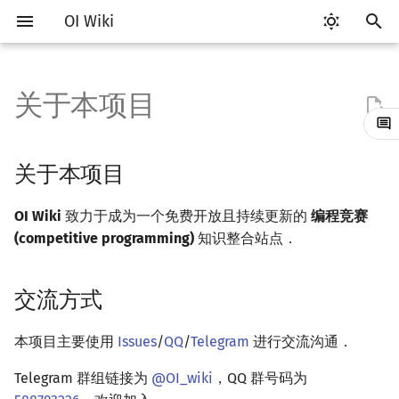
OI Wiki
键
入
关于本项目
关于本项目
比赛相关简介
工具软件简介
语言基础简介
算法基础简介
搜索部分简介
动态规划部分简介
字符串部分简介
数学部分简介
数据结构部分简介
图论部分简介
计算几何部分简介
杂项简介
RMQ
OI 赛事与赛制
题型概述
读入、输出优化
Vim
评测工具简介
Testlib 简介
Hello, World!
C++ 标准库简介
类
复杂度简介
排序简介
DP 优化简介
后缀数组简介
数字系统简介
数论基础
多项式与生成函数简介
排列组合
线性代数简介
线性规划基础
基本概念
基本概念
博弈论简介
插值
并查集
堆简介
分块思想
线段树基础
二叉搜索树 & 平衡树
可持久化数据结构简介
线段树套线段树
Link Cut Tree
树基础
最短路
最小生成树
强连通分量
网络流简介
图匹配
离线算法简介
随机函数
以
开
交流方式
赛事
代码编辑工具
C++ 基础
复杂度
DFS（搜索）
动态规划基础
字符串基础
布尔代数
栈
图论相关概念
二维计算几何基础
离散化
并查集应用
ICPC/CCPC 赛事与赛制
交互题
分段打表
Emacs
Arbiter
通用
C++ 语法基础
STL 容器
命名空间
均摊复杂度
选择排序
单调队列/单调栈优化
最优原地后缀排序算法
进位制
模算术简介
代数基本定理
抽屉原理
向量
单纯形法
群论
条件概率与独立性
公平组合游戏
数值积分
并查集复杂度
二叉堆
块状数组
线段树合并 & 分裂
Treap
可持久化线段树
平衡树套线段树
全局平衡二叉树
树的直径
差分约束
最小树形图
双连通分量
最大流
二分图最大匹配
CDQ 分治
随机化技巧
关于本项目
始
项目方针
题型
评测工具
C++ 标准库
枚举
BFS（搜索）
记忆化搜索
标准库
数字系统
队列
图的存储
三维计算几何基础
双指针
括号序列
常见错误
VS Code
Cena
Generator
变量
STL 算法
值类别
冒泡排序
斜率优化
平衡三进制
素数
快速傅里叶变换
容斥原理
内积和外积
环论
随机变量
零和游戏
高斯消元
配对堆
块状链表
李超线段树
Splay 树
可持久化块状数组
线段树套平衡树
Euler Tour Tree
树的中心
k 短路
最小直径生成树
割点和桥
最小割
二分图最大权匹配
整体二分
爬山算法
OI Wiki
致力于成为一个免费开放且持续更新的
编程竞赛
搜
(competitive programming)
知识整合站点．
学习路线
命令行
C++ 进阶
模拟
双向搜索
背包 DP
字符串匹配
位操作
链表
DFS（图论）
距离
离线算法
线段树与离线询问
常见技巧
Atom
CCR Plus
Validator
运算
bitset
重载运算符
插入排序
四边形不等式优化
格雷码
最大公约数
快速数论变换
斐波那契数列
矩阵
域论
随机变量的数字特征
非公平组合游戏
牛顿迭代法
左偏树
树分块
猫树
WBLT
可持久化平衡树
树状数组套权值线段树
Top Tree
树的重心
同余最短路
圆方树
费用流
一般图最大匹配
莫队算法
模拟退火
索
学习资源
命令行编译与调试
C++ 与其他常用语言的区别
递归 & 分治
启发式搜索
区间 DP
字符串哈希
二进制集合操作
哈希表
BFS（图论）
Pick 定理
分数规划
交流方式
Eclipse
Lemon
Interactor
流程控制语句
string
引用
计数排序
Slope Trick 优化
欧拉函数
快速沃尔什变换
错位排列
初等变换
Schreier–Sims 算法
概率不等式
Sqrt Tree
区间最值操作 & 区间历史
替罪羊树
可持久化字典树
分块套树状数组
最近公共祖先
点/边连通度
上下界网络流
一般图最大权匹配
值
技巧
编译器
Pascal 转 C++ 急救
贪心
A*
DAG 上的 DP
字典树 (Trie)
高精度计算
并查集
树上问题
三角剖分
随机化
Notepad++
Checker
高级数据类型
pair
常量
基数排序
WQS 二分
筛法
Chirp Z 变换
卡特兰数
行列式
笛卡尔树
可持久化可并堆
树链剖分
Stoer–Wagner 算法
稳定匹配
本项目主要使用
Issues
/
QQ
/
Telegram
进行交流沟通．
Kinetic Tournament Tree
Telegram 群组链接为
@OI_wiki
，QQ 群号码为
出题
WSL (Windows 10)
Python 速成
排序
迭代加深搜索
树形 DP
前缀函数与 KMP 算法
快速幂
堆
有向无环图
凸包
悬线法
Kate
函数
新版 C++ 特性
快速排序
状态设计优化
分解质因数
多项式牛顿迭代
斯特林数
线性空间
Size Balanced Tree
树上启发式合并