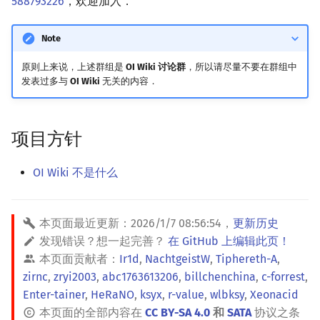
588793226
，欢迎加入．
Special Judge
Java 速成
前缀和 & 差分
IDA*
状压 DP
Boyer–Moore 算法
置换和排列
块状数据结构
拓扑排序
扫描线
有限状态自动机
Dev-C++
文件操作
Lambda 表达式
归并排序
裴蜀定理 & 一次不定方程
多项式多点求值|快速插值
贝尔数
线性基
AVL 树
虚树
Note
Testlib
Java 进阶
二分
回溯法
数位 DP
Z 函数（扩展 KMP）
弧度制与坐标系
单调栈
最短路问题
旋转卡壳
计算理论基础
CLion
pb_ds
堆排序
费马小定理 & 欧拉定理
多项式初等函数
伯努利数
线性映射
红黑树
树分治
原则上来说，上述群组是
OI Wiki 讨论群
，所以请尽量不要在群组中
发表过多与
OI Wiki
无关的内容．
Polygon
倍增
Dancing Links
插头 DP
AC 自动机
复数
单调队列
生成树问题
半平面交
字节顺序
Geany
编译优化
桶排序
模逆元
常系数齐次线性递推
Entringer Number
特征多项式
左偏红黑树
动态树分治
OJ 工具
构造
Alpha–Beta 剪枝
计数 DP
后缀数组 (SA)
数论
ST 表
斯坦纳树
平面最近点对
约瑟夫问题
Xcode
希尔排序
线性同余方程
多项式平移|连续点值平移
Eulerian Number
对角化
AA 树
AHU 算法
项目方针
LaTeX 入门
优化
动态 DP
后缀自动机 (SAM)
多项式与生成函数
树状数组
拆点
随机增量法
表达式求值
GUIDE
锦标赛排序
中国剩余定理
符号化方法
分拆数
Jordan标准型
树哈希
OI Wiki 不是什么
Git
概率 DP
后缀平衡树
组合数学
线段树
连通性相关
反演变换
在一台机器上规划任务
Sublime Text
Tim 排序
升幂引理
Lagrange 反演
范德蒙德卷积
树上随机游走
本页面最近更新：
2026/1/7 08:56:54
，
更新历史
DP 套 DP
广义后缀自动机
线性代数
划分树
环计数问题
计算几何杂项
主元素问题
CP Editor
排序相关 STL
阶乘取模
形式幂级数复合|复合逆
Pólya 计数
发现错误？想一起完善？
在 GitHub 上编辑此页！
本页面贡献者：
Ir1d
,
NachtgeistW
,
Tiphereth-A
,
DP 优化
后缀树
线性规划
二叉搜索树 & 平衡树
最小环
Garsia–Wachs 算法
Code::Blocks
排序应用
卢卡斯定理
普通生成函数
图论计数
zirnc
,
zryi2003
,
abc1763613206
,
billchenchina
,
c-forrest
,
Enter-tainer
,
HeRaNO
,
ksyx
,
r-value
,
wlbksy
,
Xeonacid
其它 DP 方法
Manacher
抽象代数
跳表
2-SAT
15-puzzle
同余方程
指数生成函数
本页面的全部内容在
CC BY-SA 4.0
和
SATA
协议之条