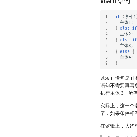
else if 语句
1
if
(
条件1
2
主体1
;
3
}
else
if
4
主体2
;
5
}
else
if
6
主体3
;
7
}
else
{
8
主体4
;
9
}
else if 语句
语句不需要再写条件
执行主体 3，所
实际上，这一个语句
了．如果条件相
在逻辑上，大约