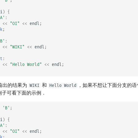
'B'
;
i
)
{
A'
:
<<
"OI"
<<
endl
;
k
;
B'
:
<<
"WIKI"
<<
endl
;
t
:
<<
"Hello World"
<<
endl
;
输出的结果为
和
，如果不想让下面分支的语
WIKI
Hello World
具体例子可看下面的示例．
'B'
;
i
)
{
A'
:
<<
"OI"
<<
endl
;
k
;