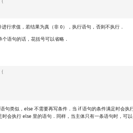
{
条件进行求值，若结果为真（非 0），执行语句，否则不执行．
单个语句的话，花括号可以省略．
{
语句和 if 语句类似，else 不需要再写条件．当 if 语句的条件满足时会执行
时会执行 else 里的语句．同样，当主体只有一条语句时，可