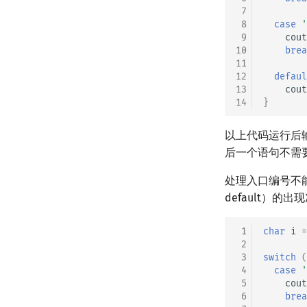
 7
 8
case
'
 9
cout
10
brea
11
12
defaul
13
cout
14
}
以上代码运行后输
后一个语句不需要
处理入口编号不能
default）的
 1
char
i
=
 2
 3
switch
(
 4
case
'
 5
cout
 6
brea