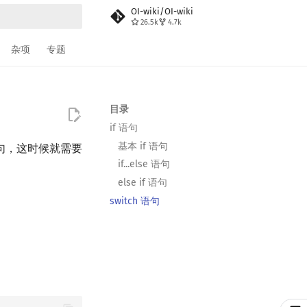
OI-wiki/OI-wiki
26.5k
4.7k
搜索
杂项
专题
目录
if 语句
基本 if 语句
句，这时候就需要
if...else 语句
else if 语句
switch 语句