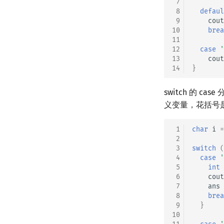
 7
 8
defaul
 9
cout
10
brea
11
12
case
'
13
cout
14
}
switch 的 
义变量，花括号
 1
char
i
=
 2
 3
switch
(
 4
case
'
 5
int
 6
cout
 7
ans
 8
brea
 9
}
10