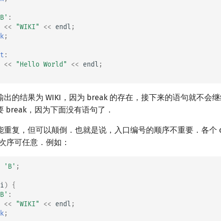
B'
:
<<
"WIKI"
<<
endl
;
k
;
t
:
<<
"Hello World"
<<
endl
;
出的结果为 WIKI，因为 break 的存在，接下来的语句就不会
 break，因为下面没有语句了．
重复，但可以颠倒．也就是说，入口编号的顺序不重要．各个 c
出现次序可任意．例如：
'B'
;
i
)
{
B'
:
<<
"WIKI"
<<
endl
;
k
;