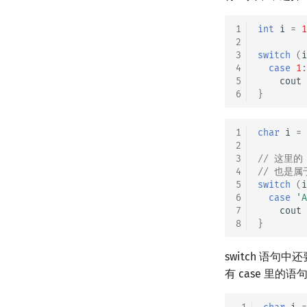
1
int
i
=
1
2
3
switch
(
i
4
case
1
:
5
cout
6
}
1
char
i
=
2
3
// 这里的
4
// 也是
5
switch
(
i
6
case
'A
7
cout
8
}
switch 语句
有 case 里的