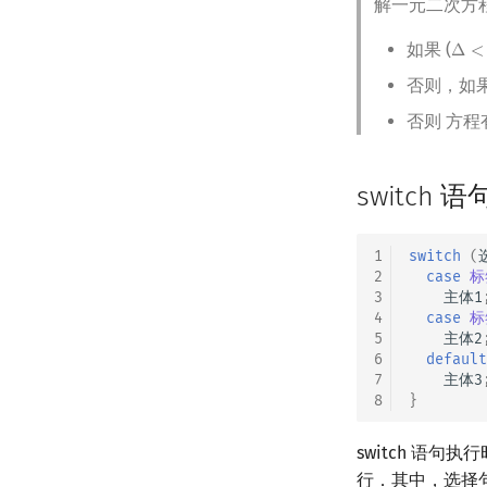
解一元二次方
如果 (
Δ
<
Δ
<
0
否则，如果
否则 方
switch 语
1
switch
(
2
case
标
3
主体1
4
case
标
5
主体2
6
default
7
主体3
8
}
switch 语
行．其中，选择