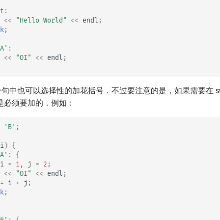
t
:
<<
"Hello World"
<<
endl
;
k
;
A'
:
<<
"OI"
<<
endl
;
case 分句中也可以选择性的加花括号．不过要注意的是，如果需要在 sw
是必须要加的．例如：
'B'
;
i
)
{
A'
:
{
i
=
1
,
j
=
2
;
<<
"OI"
<<
endl
;
=
i
+
j
;
k
;