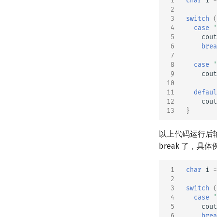
 1
char
i
=
 2
 3
switch
(
 4
case
'
 5
cout
 6
brea
 7
 8
case
'
 9
cout
10
11
defaul
12
cout
13
}
以上代码运行后
break 了，
 1
char
i
=
 2
 3
switch
(
 4
case
'
 5
cout
 6
brea