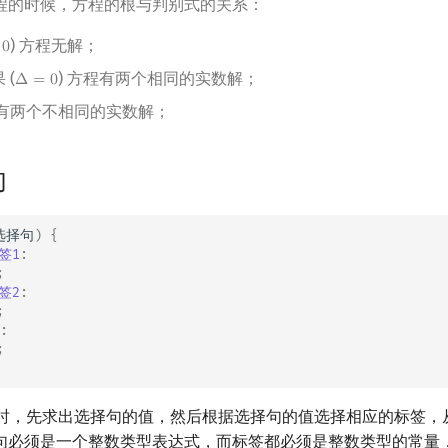
程的时候，方程的根与判别式的关系：
) 方程无解；
0
 (
) 方程有两个相同的实数解；
Δ
=
0
Δ
=
0
程有两个不相同的实数解；
句
选择句
)
{
签1
:
;
签2
:
;
:
;
句执行时，先求出选择句的值，然后根据选择句的值选择相应的标签
句必须是一个整数类型表达式，而标签都必须是整数类型的常量