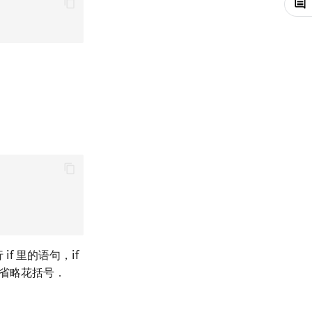
 if 里的语句，if
以省略花括号．