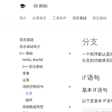
OI Wiki
简介
比赛相关
工具软件
语言基础
算法基础
分支
语言基础
语言基础简介
C++ 基础
一个程序默认是
Hello, World!
分支的功能来实
C++ 语法基础
变量
if 语句
运算
流程控制语句
基本 if 语句
分支
循环
以下是基本 if 
高级数据类型