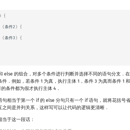
)
{
(
条件2
)
{
(
条件3
)
{
是 if 和 else 的组合，对多个条件进行判断并选择不同的语句分支．在
．例如，若条件 1 为真，执行主体 1，条件 3 为真而条件 1 和
有的条件都为假才执行主体 4．
相当于第一个 if 的 else 分句只有一个 if 语句，就将花括
互之间是并列关系，这样写可以让代码的逻辑更清晰．
相当于这一段话：