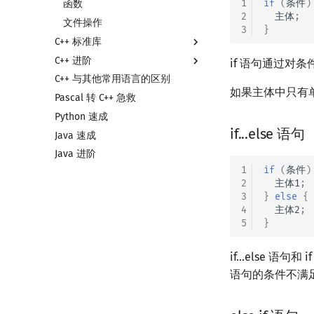
1
if
(
条件
)
函数
数组
2
主体
;
文件操作
结构体
3
}
C++ 标准库
联合体
C++ 进阶
C++ 标准库简介
指针
if 语句通过对
C++ 与其他常用语言的区别
STL 容器
类
如果主体中只有
Pascal 转 C++ 急救
STL 算法
命名空间
STL 容器简介
Python 速成
bitset
值类别
迭代器
if...else 语句
Java 速成
string
重载运算符
序列式容器
Java 进阶
pair
引用
关联式容器
1
if
(
条件
)
常量
无序关联式容器
2
主体1
;
新版 C++ 特性
容器适配器
3
}
else
{
4
主体2
;
Lambda 表达式
5
}
pb_ds
编译优化
pb_ds 简介
if...else 
堆
语句的条件不满足
平衡树