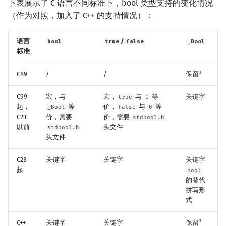
下表展示了 C 语言不同标准下，bool 类型支持的变化情况
矩阵树定理
Min_25 筛
（作为对照，加入了 C++ 的支持情况）：
LGV 引理
洲阁筛
语言
/
bool
true
false
_Bool
标准
最大团搜索算法
类欧几里德算法
3
C89
/
/
保留
支配树
Meissel–Lehmer 算法
C99
宏，与
宏，
与
等
关键字
true
1
图上随机游走
连分数
起，
等
价，
与
等
_Bool
false
0
C23
价，需要
价，需要
stdbool.h
以前
头文件
stdbool.h
Stern–Brocot 树与 Farey
头文件
二次域
C23
关键字
关键字
关键字
起
bool
的替代
Pell 方程
拼写形
式
3
C++
关键字
关键字
保留