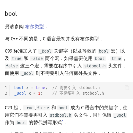
回文树
概率论
可持久化数据结构
欧拉图
Kahan 求和
二次剩余
bool
序列自动机
博弈论
树套树
哈密顿图
珂朵莉树/颜色段均摊
阶 & 原根
另请参阅
布尔类型
．
最小表示法
数值算法
K-D Tree
二分图
空间优化简介
离散对数
与 C++ 不同的是，C 语言最初并没有布尔类型．
Lyndon 分解
序理论
动态树
平面图
高次剩余 & 单位根
C99 标准加入了
关键字（以及等效的
宏）以
_Bool
bool
及
和
两个宏．如果需要使用
，
，
true
false
bool
true
Main–Lorentz 算法
杨氏矩阵
析合树
弦图
数论分块
这三个宏，需要在程序中引入
头文件．
false
stdbool.h
而使用
则不需要引入任何额外头文件．
_Bool
拟阵
PQ 树
图的着色
狄利克雷卷积
1
bool
x
=
true
;
// 需要引入 stdbool.h
2
_Bool
x
=
1
;
// 不需要引入 stdbool.h
Berlekamp–Massey 算法
手指树
网络流
莫比乌斯反演
C23 起，
,
和
成为 C 语言中的关键字，使
true
false
bool
霍夫曼树
图的匹配
杜教筛
用它们不需要再引入
头文件，同时保留
stdbool.h
_Bool
1
作为
的替代拼写形式
．
bool
Prüfer 序列
Powerful Number 筛