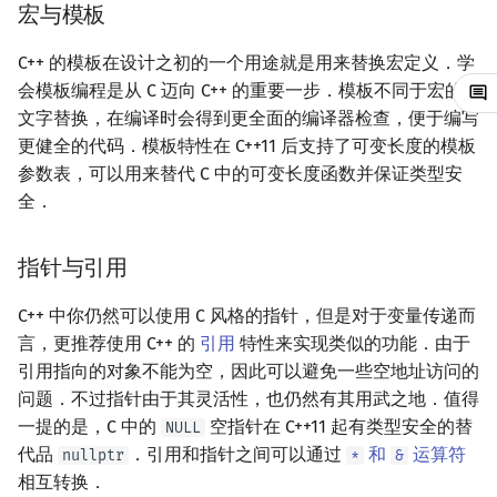
宏与模板
镜像站列表
Special Judge
文件操作
Lambda 表达式
前缀和 & 差分
IDA*
状压 DP
Boyer–Moore 算法
置换和排列
块状数据结构
拓扑排序
扫描线
有限状态自动机
变量声明
Dev-C++
归并排序
裴蜀定理 & 一次不定方程
多项式多点求值|快速插值
贝尔数
线性基
AVL 树
虚树
C++ 的模板在设计之初的一个用途就是用来替换宏定义．学
致谢
Testlib
pb_ds
二分
回溯法
数位 DP
Z 函数（扩展 KMP）
弧度制与坐标系
单调栈
最短路问题
旋转卡壳
计算理论基础
可变长数组
CLion
堆排序
费马小定理 & 欧拉定理
多项式初等函数
伯努利数
线性映射
红黑树
树分治
会模板编程是从 C 迈向 C++ 的重要一步．模板不同于宏的
文字替换，在编译时会得到更全面的编译器检查，便于编写
Polygon
编译优化
倍增
Dancing Links
插头 DP
AC 自动机
复数
单调队列
生成树问题
半平面交
字节顺序
结构体初始化
Geany
桶排序
模逆元
常系数齐次线性递推
Entringer Number
特征多项式
左偏红黑树
动态树分治
更健全的代码．模板特性在 C++11 后支持了可变长度的模板
参数表，可以用来替代 C 中的可变长度函数并保证类型安
OJ 工具
构造
Alpha–Beta 剪枝
计数 DP
后缀数组 (SA)
数论
ST 表
斯坦纳树
平面最近点对
约瑟夫问题
注释语法
Xcode
希尔排序
线性同余方程
多项式平移|连续点值平移
Eulerian Number
对角化
AA 树
AHU 算法
全．
LaTeX 入门
Python 与 C++ 的区别
优化
动态 DP
后缀自动机 (SAM)
多项式与生成函数
树状数组
拆点
随机增量法
表达式求值
GUIDE
锦标赛排序
中国剩余定理
符号化方法
分拆数
Jordan标准型
树哈希
指针与引用
Git
Java 与 C++ 的区别
概率 DP
后缀平衡树
组合数学
线段树
连通性相关
反演变换
在一台机器上规划任务
Sublime Text
Tim 排序
升幂引理
Lagrange 反演
范德蒙德卷积
树上随机游走
C++ 中你仍然可以使用 C 风格的指针，但是对于变量传递而
言，更推荐使用 C++ 的
引用
特性来实现类似的功能．由于
参考资料
DP 套 DP
广义后缀自动机
线性代数
划分树
环计数问题
计算几何杂项
主元素问题
CP Editor
排序相关 STL
阶乘取模
形式幂级数复合|复合逆
Pólya 计数
引用指向的对象不能为空，因此可以避免一些空地址访问的
问题．不过指针由于其灵活性，也仍然有其用武之地．值得
DP 优化
后缀树
线性规划
二叉搜索树 & 平衡树
最小环
Garsia–Wachs 算法
Code::Blocks
排序应用
卢卡斯定理
普通生成函数
图论计数
一提的是，C 中的
空指针在 C++11 起有类型安全的替
NULL
代品
．引用和指针之间可以通过
和
运算符
nullptr
*
&
其它 DP 方法
Manacher
抽象代数
跳表
2-SAT
15-puzzle
同余方程
指数生成函数
相互转换．