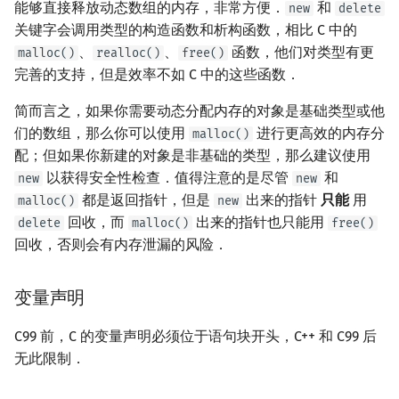
能够直接释放动态数组的内存，非常方便．
和
new
delete
关键字会调用类型的构造函数和析构函数，相比 C 中的
、
、
函数，他们对类型有更
malloc()
realloc()
free()
完善的支持，但是效率不如 C 中的这些函数．
简而言之，如果你需要动态分配内存的对象是基础类型或他
们的数组，那么你可以使用
进行更高效的内存分
malloc()
配；但如果你新建的对象是非基础的类型，那么建议使用
以获得安全性检查．值得注意的是尽管
和
new
new
都是返回指针，但是
出来的指针
只能
用
malloc()
new
回收，而
出来的指针也只能用
delete
malloc()
free()
回收，否则会有内存泄漏的风险．
变量声明
C99 前，C 的变量声明必须位于语句块开头，C++ 和 C99 后
无此限制．