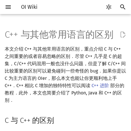
OI Wiki
键
入
C++ 与其他常用语言的区别
Getting Started
比赛相关简介
工具软件简介
Hello, World!
C++ 标准库简介
类
C 与 C++ 的区别
算法基础简介
搜索部分简介
动态规划部分简介
字符串部分简介
数学部分简介
数据结构部分简介
图论部分简介
计算几何部分简介
杂项简介
RMQ
OI 赛事与赛制
题型概述
读入、输出优化
Vim
评测工具简介
Testlib 简介
分支
数组
STL 容器简介
pb_ds 简介
复杂度简介
排序简介
DP 优化简介
后缀数组简介
数字系统简介
数论基础
多项式与生成函数简介
排列组合
线性代数简介
线性规划基础
基本概念
基本概念
博弈论简介
插值
并查集
堆简介
分块思想
线段树基础
二叉搜索树 & 平衡树
可持久化数据结构简介
线段树套线段树
Link Cut Tree
树基础
最短路
最小生成树
强连通分量
网络流简介
图匹配
离线算法简介
随机函数
以
本文介绍 C++ 与其他常用语言的区别，重点介绍 C 与 C++
开
关于本项目
赛事
代码编辑工具
C++ 语法基础
STL 容器
命名空间
复杂度
DFS（搜索）
动态规划基础
字符串基础
布尔代数
栈
图论相关概念
二维计算几何基础
离散化
并查集应用
宏与模板
ICPC/CCPC 赛事与赛制
交互题
分段打表
Emacs
Arbiter
通用
循环
结构体
迭代器
堆
均摊复杂度
选择排序
单调队列/单调栈优化
最优原地后缀排序算法
进位制
模算术简介
代数基本定理
抽屉原理
向量
单纯形法
群论
条件概率与独立性
公平组合游戏
数值积分
并查集复杂度
二叉堆
块状数组
线段树合并 & 分裂
Treap
可持久化线段树
平衡树套线段树
全局平衡二叉树
树的直径
差分约束
最小树形图
双连通分量
最大流
二分图最大匹配
CDQ 分治
随机化技巧
之间重要的或者容易忽略的区别．尽管 C++ 几乎是 C 的超
始
集，C/C++ 代码混用一般也没什么问题，但是了解 C/C++ 间
如何参与
题型
评测工具
变量
STL 算法
值类别
枚举
BFS（搜索）
记忆化搜索
标准库
数字系统
队列
图的存储
三维计算几何基础
双指针
括号序列
指针与引用
常见错误
VS Code
Cena
Generator
联合体
序列式容器
平衡树
冒泡排序
斜率优化
平衡三进制
素数
快速傅里叶变换
容斥原理
内积和外积
环论
随机变量
零和游戏
高斯消元
配对堆
块状链表
李超线段树
Splay 树
可持久化块状数组
线段树套平衡树
Euler Tour Tree
树的中心
k 短路
最小直径生成树
割点和桥
最小割
二分图最大权匹配
整体二分
爬山算法
比较重要的区别可以避免碰到一些奇怪的 bug．如果你是以
搜
C 为主力语言的 OIer，那么本文也能让你更顺利地上手
OI Wiki 不是什么
学习路线
命令行
运算
bitset
重载运算符
模拟
双向搜索
背包 DP
字符串匹配
位操作
链表
DFS（图论）
距离
离线算法
线段树与离线询问
bool
常见技巧
Atom
CCR Plus
Validator
指针
关联式容器
插入排序
四边形不等式优化
格雷码
最大公约数
快速数论变换
斐波那契数列
矩阵
域论
随机变量的数字特征
非公平组合游戏
牛顿迭代法
左偏树
树分块
猫树
WBLT
可持久化平衡树
树状数组套权值线段树
Top Tree
树的重心
同余最短路
圆方树
费用流
一般图最大匹配
莫队算法
模拟退火
索
C++．C++ 相比 C 增加的独特特性可以阅读
C++ 进阶
部分的
教程．此外，本文也简要介绍了 Python, Java 和 C++ 的区
格式手册
学习资源
命令行编译与调试
流程控制语句
string
引用
递归 & 分治
启发式搜索
区间 DP
字符串哈希
二进制集合操作
哈希表
BFS（图论）
Pick 定理
分数规划
struct
Eclipse
Lemon
Interactor
无序关联式容器
计数排序
Slope Trick 优化
欧拉函数
快速沃尔什变换
错位排列
初等变换
Schreier–Sims 算法
概率不等式
Sqrt Tree
区间最值操作 & 区间历史
替罪羊树
可持久化字典树
分块套树状数组
最近公共祖先
点/边连通度
上下界网络流
一般图最大权匹配
别．
值
数学符号表
技巧
编译器
高级数据类型
pair
常量
贪心
A*
DAG 上的 DP
字典树 (Trie)
高精度计算
并查集
树上问题
三角剖分
随机化
const
Notepad++
Checker
容器适配器
基数排序
WQS 二分
筛法
Chirp Z 变换
卡特兰数
行列式
笛卡尔树
可持久化可并堆
树链剖分
Stoer–Wagner 算法
稳定匹配
Kinetic Tournament Tree
C 与 C++ 的区别
F.A.Q.
出题
WSL (Windows 10)
函数
新版 C++ 特性
排序
迭代加深搜索
树形 DP
前缀函数与 KMP 算法
快速幂
堆
有向无环图
凸包
悬线法
内存分配
Kate
快速排序
状态设计优化
分解质因数
多项式牛顿迭代
斯特林数
线性空间
Size Balanced Tree
树上启发式合并