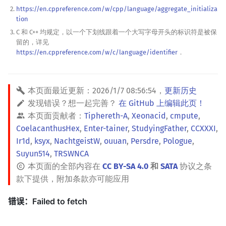
https://en.cppreference.com/w/cpp/language/aggregate_initializa
tion
C 和 C++ 均规定，以一个下划线跟着一个大写字母开头的标识符是被保
留的，详见
https://en.cppreference.com/w/c/language/identifier
．
本页面最近更新：
2026/1/7 08:56:54
，
更新历史
发现错误？想一起完善？
在 GitHub 上编辑此页！
本页面贡献者：
Tiphereth-A
,
Xeonacid
,
cmpute
,
CoelacanthusHex
,
Enter-tainer
,
StudyingFather
,
CCXXXI
,
Ir1d
,
ksyx
,
NachtgeistW
,
ouuan
,
Persdre
,
Pologue
,
Suyun514
,
TRSWNCA
本页面的全部内容在
CC BY-SA 4.0
和
SATA
协议之条
款下提供，附加条款亦可能应用