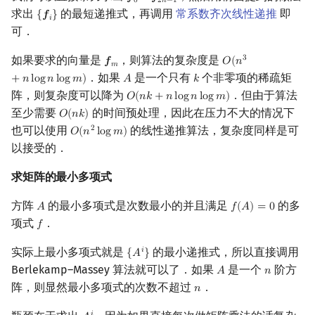
𝒇
…
𝒇
0
2
𝑛
−
1
求出
的最短递推式，再调用
常系数齐次线性递推
即
{
𝒇
}
{
f
}
𝑖
可．
如果要求的向量是
，则算法的复杂度是
3
𝒇
𝑂
(
𝑛
f
m
O
(
n
3
+
n
log
n
log
m
)
𝑚
．如果
是一个只有
个非零项的稀疏矩
+
𝑛
l
o
g
𝑛
l
o
g
𝑚
)
𝐴
𝑘
A
k
阵，则复杂度可以降为
．但由于算法
𝑂
(
𝑛
𝑘
+
𝑛
l
o
g
𝑛
l
o
g
𝑚
)
O
(
n
k
+
n
log
n
log
m
)
至少需要
的时间预处理，因此在压力不大的情况下
𝑂
(
𝑛
𝑘
)
O
(
n
k
)
也可以使用
的线性递推算法，复杂度同样是可
2
𝑂
(
𝑛
l
o
g
𝑚
)
O
(
n
2
log
m
)
以接受的．
求矩阵的最小多项式
方阵
的最小多项式是次数最小的并且满足
的多
𝐴
𝑓
(
𝐴
)
=
0
A
f
(
A
)
=
0
项式
．
𝑓
f
实际上最小多项式就是
的最小递推式，所以直接调用
𝑖
{
𝐴
}
{
A
i
}
Berlekamp–Massey 算法就可以了．如果
是一个
阶方
𝐴
𝑛
A
n
阵，则显然最小多项式的次数不超过
．
𝑛
n