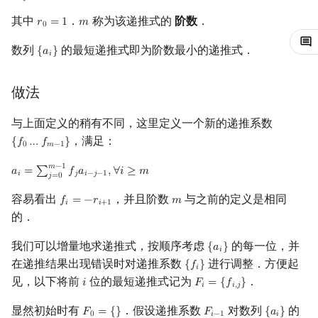
求稀疏矩阵行列式
其中
．
称为该递推式的
阶数
．
镜像站列表
Special Judge
Java 速成
前缀和 & 差分
IDA*
状压 DP
Boyer–Moore 算法
裴蜀定理 & 一次不定方程
多项式多点求值|快速插值
贝尔数
线性基
块状数据结构
拓扑排序
扫描线
有限状态自动机
Dev-C++
文件操作
Lambda 表达式
归并排序
AVL 树
虚树
𝑟
=
1
𝑚
r
0
=
1
m
0
求稀疏矩阵的秩
数列
的最短递推式即为阶数最小的递推式．
{
𝑎
}
{
a
i
}
致谢
Testlib
Java 进阶
二分
回溯法
数位 DP
Z 函数（扩展 KMP）
费马小定理 & 欧拉定理
多项式初等函数
伯努利数
线性映射
单调栈
最短路问题
旋转卡壳
计算理论基础
CLion
pb_ds
堆排序
红黑树
树分治
𝑖
解稀疏方程组
做法
Polygon
倍增
Dancing Links
插头 DP
AC 自动机
模逆元
常系数齐次线性递推
Entringer Number
特征多项式
单调队列
生成树问题
半平面交
字节顺序
Geany
编译优化
桶排序
左偏红黑树
动态树分治
例题
与上面定义的稍有不同，这里定义一个新的递推系数
OJ 工具
构造
Alpha–Beta 剪枝
计数 DP
后缀数组 (SA)
线性同余方程
多项式平移|连续点值平移
Eulerian Number
对角化
ST 表
斯坦纳树
平面最近点对
约瑟夫问题
Xcode
希尔排序
AA 树
AHU 算法
，满足：
{
𝑓
…
𝑓
}
{
f
0
…
f
m
−
1
}
0
𝑚
−
1
LaTeX 入门
优化
动态 DP
后缀自动机 (SAM)
中国剩余定理
符号化方法
分拆数
Jordan标准型
树状数组
拆点
随机增量法
表达式求值
GUIDE
锦标赛排序
树哈希
𝑚
−
1
𝑎
=
∑
𝑓
𝑎
,
∀
𝑖
≥
𝑚
a
i
=
∑
j
=
0
m
−
1
f
j
a
i
−
j
−
1
,
∀
i
≥
m
𝑖
𝑗
𝑖
−
𝑗
−
1
𝑗
=
0
Git
概率 DP
后缀平衡树
升幂引理
Lagrange 反演
范德蒙德卷积
线段树
连通性相关
反演变换
在一台机器上规划任务
Sublime Text
Tim 排序
树上随机游走
容易看出
，并且阶数
与之前的定义是相同
𝑓
=
−
𝑟
𝑚
f
=
−
r
i
+
1
m
𝑖
𝑖
+
1
的．
DP 套 DP
广义后缀自动机
阶乘取模
形式幂级数复合|复合逆
Pólya 计数
划分树
环计数问题
计算几何杂项
主元素问题
CP Editor
排序相关 STL
我们可以增量地求递推式，按顺序考虑
的每一位，并
{
𝑎
}
{
a
i
}
𝑖
在递推结果出现错误时对递推系数
进行调整．方便起
DP 优化
后缀树
卢卡斯定理
普通生成函数
图论计数
二叉搜索树 & 平衡树
最小环
Garsia–Wachs 算法
Code::Blocks
排序应用
{
𝑓
}
{
f
}
𝑖
见，以下将前
位的最短递推式记为
．
𝑖
𝐹
=
{
𝑓
}
i
F
i
=
{
f
,
j
}
𝑖
𝑖
,
𝑗
其它 DP 方法
Manacher
同余方程
指数生成函数
跳表
2-SAT
15-puzzle
显然初始时有
．假设递推系数
对数列
的
𝐹
=
{
}
𝐹
{
𝑎
}
F
0
=
{
}
F
i
−
1
{
a
i
}
0
𝑖
−
1
𝑖