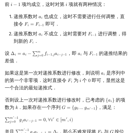
前
项均成立，这时对第
项就有两种情况：
𝑖
−
1
𝑖
i
−
1
i
回文树
二次剩余
可持久化数据结构
欧拉图
Kahan 求和
递推系数对
也成立，这时不需要进行任何调整，直
𝑎
a
i
𝑖
序列自动机
阶 & 原根
树套树
哈密顿图
珂朵莉树/颜色段均摊
接令
即可．
𝐹
=
𝐹
F
i
=
F
i
−
1
𝑖
𝑖
−
1
递推系数对
不成立，这时需要对
进行调整，得
𝑎
𝐹
a
i
F
i
−
1
最小表示法
离散对数
K-D Tree
二分图
空间优化简介
𝑖
𝑖
−
1
到新的
．
𝐹
F
i
𝑖
Lyndon 分解
高次剩余 & 单位根
动态树
平面图
𝑚
设
，即
与
的递推结果的
Δ
=
𝑎
−
∑
𝑓
𝑎
𝑎
𝐹
Δ
i
=
a
i
−
∑
j
=
0
m
f
−
1
,
j
a
i
−
j
−
1
a
i
F
i
−
1
𝑖
𝑖
𝑖
−
1
,
𝑗
𝑖
−
𝑗
−
1
𝑖
𝑖
−
1
𝑗
=
0
差值．
Main–Lorentz 算法
数论分块
析合树
弦图
如果这是第一次对递推系数进行修改，则说明
是序列中
𝑎
a
i
𝑖
狄利克雷卷积
PQ 树
图的着色
的第一个非零项．这时直接令
为
个
即可，显然这是
𝐹
𝑖
0
F
i
i
0
𝑖
一个合法的最短递推式．
莫比乌斯反演
手指树
网络流
否则设上一次对递推系数进行修改时，已考虑的
的项
{
𝑎
}
{
a
i
}
𝑖
数为
．如果存在一个序列
，满足：
𝑘
𝐺
=
{
𝑔
…
𝑔
}
k
G
=
{
g
0
…
g
m
′
−
1
}
杜教筛
霍夫曼树
图的匹配
′
0
𝑚
−
1
′
𝑚
−
1
′
′
∑
𝑔
𝑎
=
0
,
∀
𝑖
∈
[
𝑚
,
𝑖
)
∑
j
=
0
m
′
−
1
g
j
a
i
′
−
j
−
1
=
0
,
∀
i
′
∈
[
m
′
,
i
)
′
𝑗
𝑖
−
𝑗
−
1
𝑗
=
0
Powerful Number 筛
Prüfer 序列
′
𝑚
−
1
并且
，那么不难发现将
与
按位
∑
j
=
0
m
′
−
1
g
j
a
i
−
j
−
1
=
Δ
i
F
k
G