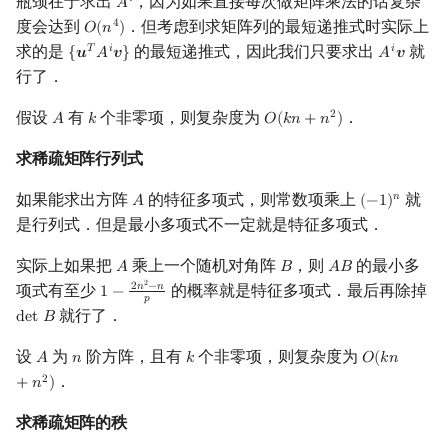
瓶颈在于求出
，因为如果直接每次做矩阵乘法的话复杂
𝑖
𝐴
A
i
度会达到
．但考虑到求矩阵列的最短递推式时实际上
4
𝑂
(
𝑛
)
O
(
n
4
)
求的是
的最短递推式，因此我们只要求出
就
𝑇
𝑖
𝑖
{
𝒖
𝐴
𝒗
}
𝐴
𝒗
{
u
T
A
i
v
}
A
i
v
行了．
假设
有
个非零项，则复杂度为
．
2
𝐴
𝑘
𝑂
(
𝑘
𝑛
+
𝑛
)
A
k
O
(
k
n
+
n
2
)
求稀疏矩阵行列式
如果能求出方阵
的特征多项式，则常数项乘上
就
𝑛
𝐴
(
−
1
)
A
(
−
1
)
n
是行列式．但是最小多项式不一定就是特征多项式．
实际上如果把
乘上一个随机对角阵
，则
的最小多
𝐴
𝐵
𝐴
𝐵
A
B
A
B
2
项式有至少
的概率就是特征多项式．最后再除掉
2
𝑛
−
𝑛
1
−
1
−
2
n
2
−
n
p
𝑝
就行了．
d
e
t
𝐵
det
B
设
为
阶方阵，且有
个非零项，则复杂度为
𝐴
𝑛
𝑘
𝑂
(
𝑘
𝑛
A
n
k
O
(
k
n
+
n
2
)
．
2
+
𝑛
)
求稀疏矩阵的秩