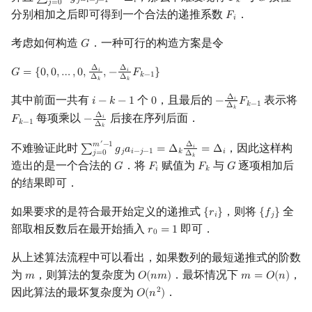
∑
𝑔
𝑎
=
Δ
𝐹
𝐺
𝑗
𝑖
−
𝑗
−
1
𝑖
𝑘
𝑗
=
0
Min_25 筛
矩阵树定理
分别相加之后即可得到一个合法的递推系数
．
𝐹
F
i
𝑖
考虑如何构造
．一种可行的构造方案是令
𝐺
洲阁筛
LGV 引理
G
Δ
Δ
𝐺
=
{
0
,
0
,
…
,
0
,
,
−
𝐹
}
𝑖
𝑖
G
=
{
0
,
0
,
…
,
0
,
Δ
i
Δ
k
,
−
Δ
i
Δ
k
F
k
−
1
}
𝑘
−
1
类欧几里德算法
最大团搜索算法
Δ
Δ
𝑘
𝑘
Δ
其中前面一共有
个
，且最后的
表示将
𝑖
−
𝑘
−
1
0
−
𝐹
𝑖
i
−
k
−
1
0
−
Δ
i
Δ
k
F
k
−
1
𝑘
−
1
Δ
𝑘
Meissel–Lehmer 算法
支配树
Δ
每项乘以
后接在序列后面．
𝐹
−
𝑖
F
k
−
1
−
Δ
i
Δ
k
𝑘
−
1
Δ
𝑘
′
𝑚
−
1
Δ
不难验证此时
，因此这样构
连分数
图上随机游走
∑
𝑔
𝑎
=
Δ
=
Δ
𝑖
∑
j
=
0
m
′
−
1
g
j
a
i
−
j
−
1
=
Δ
k
Δ
i
Δ
k
=
Δ
i
𝑗
𝑖
−
𝑗
−
1
𝑘
𝑖
𝑗
=
0
Δ
𝑘
造出的是一个合法的
．将
赋值为
与
逐项相加后
𝐺
𝐹
𝐹
𝐺
G
F
i
F
k
G
𝑖
𝑘
Stern–Brocot 树与 Farey 序列
的结果即可．
如果要求的是符合最开始定义的递推式
，则将
全
{
𝑟
}
{
𝑓
}
{
r
i
}
{
f
j
}
二次域
𝑖
𝑗
部取相反数后在最开始插入
即可．
𝑟
=
1
r
0
=
1
0
Pell 方程
从上述算法流程中可以看出，如果数列的最短递推式的阶数
为
，则算法的复杂度为
．最坏情况下
，
𝑚
𝑂
(
𝑛
𝑚
)
𝑚
=
𝑂
(
𝑛
)
m
O
(
n
m
)
m
=
O
(
n
)
因此算法的最坏复杂度为
．
2
𝑂
(
𝑛
)
O
(
n
2
)