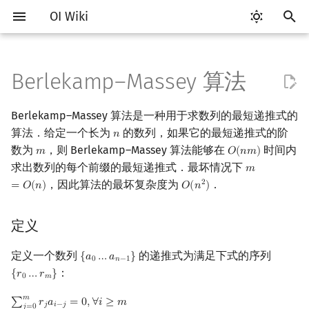
OI Wiki
键
入
Berlekamp–Massey 算法
Getting Started
比赛相关简介
工具软件简介
语言基础简介
算法基础简介
搜索部分简介
动态规划部分简介
字符串部分简介
数字系统简介
数论基础
多项式与生成函数简介
排列组合
线性代数简介
线性规划基础
基本概念
基本概念
博弈论简介
插值
定义
数据结构部分简介
图论部分简介
计算几何部分简介
杂项简介
RMQ
OI 赛事与赛制
题型概述
读入、输出优化
Vim
评测工具简介
Testlib 简介
Hello, World!
C++ 标准库简介
类
复杂度简介
排序简介
DP 优化简介
后缀数组简介
并查集
堆简介
分块思想
线段树基础
二叉搜索树 & 平衡树
可持久化数据结构简介
线段树套线段树
Link Cut Tree
树基础
最短路
最小生成树
强连通分量
网络流简介
图匹配
离线算法简介
随机函数
以
Berlekamp–Massey 算法是一种用于求数列的最短递推式的
开
关于本项目
赛事
代码编辑工具
C++ 基础
复杂度
DFS（搜索）
动态规划基础
字符串基础
进位制
模算术简介
代数基本定理
抽屉原理
向量
单纯形法
群论
条件概率与独立性
公平组合游戏
数值积分
做法
栈
图论相关概念
二维计算几何基础
离散化
并查集应用
ICPC/CCPC 赛事与赛制
交互题
分段打表
Emacs
Arbiter
通用
C++ 语法基础
STL 容器
命名空间
均摊复杂度
选择排序
单调队列/单调栈优化
最优原地后缀排序算法
并查集复杂度
二叉堆
块状数组
线段树合并 & 分裂
Treap
可持久化线段树
平衡树套线段树
全局平衡二叉树
树的直径
差分约束
最小树形图
双连通分量
最大流
二分图最大匹配
CDQ 分治
随机化技巧
算法．给定一个长为
的数列，如果它的最短递推式的阶
𝑛
n
始
数为
，则 Berlekamp–Massey 算法能够在
时间内
𝑚
𝑂
(
𝑛
𝑚
)
m
O
(
n
m
)
如何参与
题型
评测工具
C++ 标准库
枚举
BFS（搜索）
记忆化搜索
标准库
平衡三进制
素数
快速傅里叶变换
容斥原理
内积和外积
环论
随机变量
零和游戏
高斯消元
应用
队列
图的存储
三维计算几何基础
双指针
括号序列
常见错误
VS Code
Cena
Generator
变量
STL 算法
值类别
冒泡排序
斜率优化
配对堆
块状链表
李超线段树
Splay 树
可持久化块状数组
线段树套平衡树
Euler Tour Tree
树的中心
k 短路
最小直径生成树
割点和桥
最小割
二分图最大权匹配
整体二分
爬山算法
求出数列的每个前缀的最短递推式．最坏情况下
𝑚
m
=
O
(
n
)
搜
，因此算法的最坏复杂度为
．
2
=
𝑂
(
𝑛
)
𝑂
(
𝑛
)
O
(
n
2
)
OI Wiki 不是什么
学习路线
命令行
C++ 进阶
模拟
双向搜索
背包 DP
字符串匹配
格雷码
最大公约数
快速数论变换
斐波那契数列
矩阵
域论
随机变量的数字特征
非公平组合游戏
牛顿迭代法
链表
DFS（图论）
距离
离线算法
线段树与离线询问
求向量列或矩阵列的最短递
常见技巧
Atom
CCR Plus
Validator
运算
bitset
重载运算符
插入排序
四边形不等式优化
左偏树
树分块
猫树
WBLT
可持久化平衡树
树状数组套权值线段树
Top Tree
树的重心
同余最短路
圆方树
费用流
一般图最大匹配
莫队算法
模拟退火
索
推式
定义
格式手册
学习资源
命令行编译与调试
C++ 与其他常用语言的区别
递归 & 分治
启发式搜索
区间 DP
字符串哈希
欧拉函数
快速沃尔什变换
错位排列
初等变换
Schreier–Sims 算法
概率不等式
哈希表
BFS（图论）
Pick 定理
分数规划
Eclipse
Lemon
Interactor
流程控制语句
string
引用
计数排序
Slope Trick 优化
Sqrt Tree
区间最值操作 & 区间历史
替罪羊树
可持久化字典树
分块套树状数组
最近公共祖先
点/边连通度
上下界网络流
一般图最大权匹配
优化矩阵快速幂
值
定义一个数列
的递推式为满足下式的序列
{
𝑎
…
𝑎
}
{
a
0
…
a
n
−
1
}
0
𝑛
−
1
数学符号表
技巧
编译器
Pascal 转 C++ 急救
贪心
A*
DAG 上的 DP
字典树 (Trie)
筛法
Chirp Z 变换
卡特兰数
行列式
并查集
树上问题
三角剖分
随机化
Notepad++
Checker
高级数据类型
pair
常量
基数排序
WQS 二分
笛卡尔树
可持久化可并堆
树链剖分
Stoer–Wagner 算法
稳定匹配
：
{
𝑟
…
𝑟
}
{
r
0
…
r
m
}
求矩阵的最小多项式
Kinetic Tournament Tree
0
𝑚
F.A.Q.
出题
WSL (Windows 10)
Python 速成
排序
迭代加深搜索
树形 DP
前缀函数与 KMP 算法
分解质因数
多项式牛顿迭代
斯特林数
线性空间
堆
有向无环图
凸包
悬线法
Kate
函数
新版 C++ 特性
快速排序
状态设计优化
Size Balanced Tree
树上启发式合并
𝑚
∑
𝑟
𝑎
=
0
,
∀
𝑖
≥
𝑚
∑
j
=
0
m
r
j
a
i
−
j
=
0
,
∀
i
≥
m
𝑗
𝑖
−
𝑗
𝑗
=
0