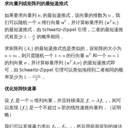
求向量列或矩阵列的最短递推式
如果要求向量列
的最短递推式，设向量的维数为
，我
𝒗
𝑛
v
i
n
𝑖
们可以随机一个
维行向量
，并计算标量序列
𝑇
𝑇
𝑛
𝐮
{
𝒖
𝒗
}
n
u
T
{
u
T
v
i
}
𝑖
的最短递推式．由 Schwartz–Zippel 引理，二者的最短递推
式有至少
的概率相同．
𝑛
1
−
1
−
n
p
𝑝
求矩阵列
的最短递推式也是类似的，设矩阵的大小为
{
𝐴
}
{
A
i
}
𝑖
，则只需随机一个
的行向量
和一个
𝑇
𝑛
×
𝑚
1
×
𝑛
𝐮
𝑚
×
1
n
×
m
1
×
n
u
T
m
×
1
的列向量
，并计算标量序列
的最短递推式即
𝑇
𝒗
{
𝒖
𝐴
𝒗
}
v
{
u
T
A
i
v
}
𝑖
可．由 Schwartz–Zippel 引理可以类似地得到二者相同的概
率至少为
．
𝑛
+
𝑚
1
−
1
−
n
+
m
p
𝑝
优化矩阵快速幂
设
是一个
维列向量，并且转移满足
，则可
𝒇
𝑛
𝒇
=
𝐴
𝒇
f
n
f
=
A
f
−
1
𝑖
𝑖
𝑖
−
1
以发现
是一个不超过
阶的线性递推向量列．（证明
{
𝒇
}
𝑛
{
f
}
n
𝑖
略）
我们可以直接暴力求出
，然后用前面提到的做法
f
0
…
f
2
n
−
1