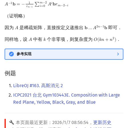
𝑚
−
2
1
−
1
𝑖
𝐴
𝐛
=
−
∑
𝐴
𝐛
𝑟
A
−
1
b
=
−
1
r
m
−
1
∑
i
=
0
m
−
2
A
i
b
r
m
−
2
−
i
𝑚
−
2
−
𝑖
𝑖
=
0
𝑟
𝑚
−
1
（证明略）
因为
是稀疏矩阵，直接按定义递推出
即可．
2
𝑛
−
1
𝐴
𝐛
…
𝐴
𝐛
A
b
…
A
2
n
−
1
b
同样地，设
中有
个非零项，则复杂度为
．
2
𝐴
𝑘
𝑂
(
𝑘
𝑛
+
𝑛
)
A
k
O
(
k
n
+
n
2
)
参考实现
例题
LibreOJ #163. 高斯消元 2
ICPC2021 台北 Gym103443E. Composition with Large
Red Plane, Yellow, Black, Gray, and Blue
本页面最近更新：
2026/1/7 08:56:54
，
更新历史