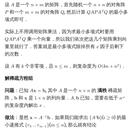
设
是一个
的矩阵，首先随机一个
的对角阵
𝐴
𝑛
×
𝑚
𝑛
×
𝑛
A
n
×
m
n
×
n
和一个
的对角阵
, 然后计算
的最小多
𝑇
𝑃
𝑚
×
𝑚
𝑄
𝑄
𝐴
𝑃
𝐴
𝑄
P
m
×
m
Q
Q
A
P
A
T
Q
项式即可．
实际上不用调用矩阵乘法，因为求最小多项式时要用
乘一个向量，所以我们依次把这几个矩阵乘到向
𝑇
𝑄
𝐴
𝑃
𝐴
𝑄
Q
A
P
A
T
Q
量里就行了．答案就是最小多项式除掉所有
因子后剩下
𝑥
x
的次数．
设
有
个非零项，且
，则复杂度为
．
2
𝐴
𝑘
𝑛
≤
𝑚
𝑂
(
𝑘
𝑛
+
𝑛
)
A
k
n
≤
m
O
(
k
n
+
n
2
)
解稀疏方程组
问题
：已知
, 其中
是一个
的
满秩
稀疏矩
𝐴
𝐱
=
𝐛
𝐴
𝑛
×
𝑛
A
x
=
b
A
n
×
n
阵，
和
是
的列向量．
已知，需要在低于
𝜔
𝐛
𝐱
1
×
𝑛
𝐴
,
𝐛
𝑛
b
x
1
×
n
A
,
b
n
ω
的复杂度内解出
．
𝑥
x
做法
：显然
．如果我们能求出
(
) 的最
−
1
𝑖
𝐱
=
𝐴
𝐛
{
𝐴
𝐛
}
𝑖
≥
0
x
=
A
−
1
b
{
A
i
b
}
i
≥
0
小递推式
(
), 那么就有结论
{
𝑟
…
𝑟
}
𝑚
≤
𝑛
{
r
0
…
r
m
−
1
}
m
≤
n
0
𝑚
−
1