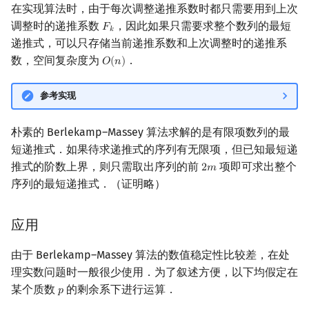
在实现算法时，由于每次调整递推系数时都只需要用到上次
调整时的递推系数
，因此如果只需要求整个数列的最短
𝐹
F
k
𝑘
递推式，可以只存储当前递推系数和上次调整时的递推系
数，空间复杂度为
．
𝑂
(
𝑛
)
O
(
n
)
参考实现
朴素的 Berlekamp–Massey 算法求解的是有限项数列的最
短递推式．如果待求递推式的序列有无限项，但已知最短递
推式的阶数上界，则只需取出序列的前
项即可求出整个
2
𝑚
2
m
序列的最短递推式．（证明略）
应用
由于 Berlekamp–Massey 算法的数值稳定性比较差，在处
理实数问题时一般很少使用．为了叙述方便，以下均假定在
某个质数
的剩余系下进行运算．
𝑝
p