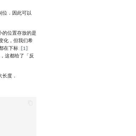
制位．因此可以
小的位置存放的是
变化，但我们希
都在下标
[1]
），这都给了「反
大长度．