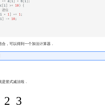
+=
a
[
i
]
+
b
[
i
];
c
[
i
]
>=
10
)
{
/ 进位
i
+
1
]
+=
1
;
i
]
-=
10
;
结合，可以得到一个加法计算器．
就是竖式减法啦．