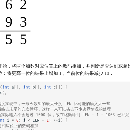
开始，将两个加数对应位置上的数码相加，并判断是否达到或超
位：将更高一位的结果上增加
，当前位的结果减少
．
1
1
0
1
10
(
int
a
[],
int
b
[],
int
c
[])
{
c
);
高精度实现中，一般令数组的最大长度 LEN 比可能的输入大一些
然后略去末尾的几次循环，这样一来可以省去不少边界情况的处理
为实际输入不会超过 1000 位，故在此循环到 LEN - 1 = 1003 已经
nt
i
=
0
;
i
<
LEN
-
1
;
++
i
)
{
 将相应位上的数码相加