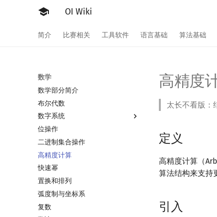
OI Wiki
简介
比赛相关
工具软件
语言基础
算法基础
高精度
数学
数学部分简介
布尔代数
太长不看版：
数字系统
位操作
数字系统简介
定义
二进制集合操作
进位制
高精度计算
平衡三进制
高精度计算（Arbi
快速幂
格雷码
算法结构来支持
置换和排列
弧度制与坐标系
引入
复数