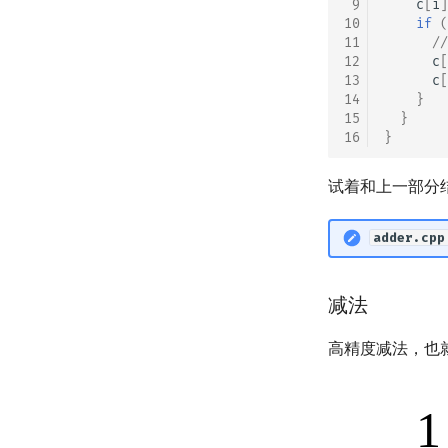
 9
c
[
i
]
10
if
(
11
/
12
c
[
13
c
[
14
}
15
}
16
}
试着和上一部分
adder.cpp
减法
高精度减法，也