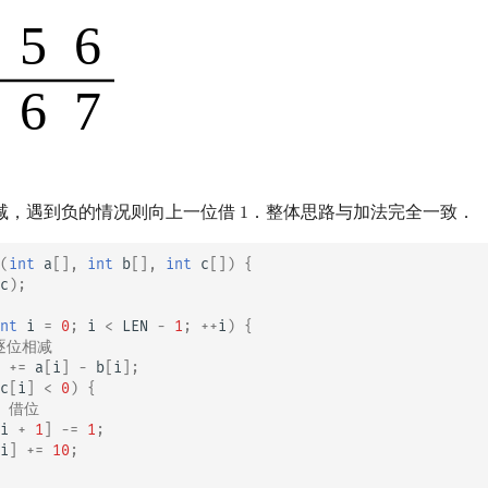
减，遇到负的情况则向上一位借
．整体思路与加法完全一致．
1
1
(
int
a
[],
int
b
[],
int
c
[])
{
c
);
nt
i
=
0
;
i
<
LEN
-
1
;
++
i
)
{
 逐位相减
+=
a
[
i
]
-
b
[
i
];
c
[
i
]
<
0
)
{
/ 借位
i
+
1
]
-=
1
;
i
]
+=
10
;