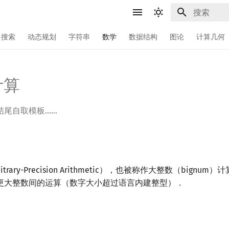
键入以开始
搜索
动态规划
字符串
数学
数据结构
图论
计算几何
计算
结尾自取模板……
trary-Precision Arithmetic），也被称作大整数（bignu
更大整数间的运算（数字大小超过语言内建整型）．