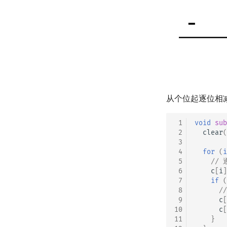
从个位起逐位相
 1
void
sub
 2
clear
(
 3
 4
for
(
i
 5
//
 6
c
[
i
]
 7
if
(
 8
/
 9
c
[
10
c
[
11
}