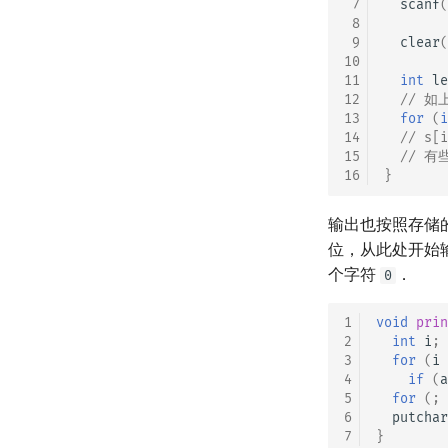
 7
scanf
(
 8
 9
clear
(
10
11
int
le
12
// 
13
for
(
i
14
// s
15
// 有
16
}
输出也按照存储
位，从此处开始
个字符
．
0
1
void
prin
2
int
i
;
3
for
(
i
4
if
(
a
5
for
(;
6
putchar
7
}