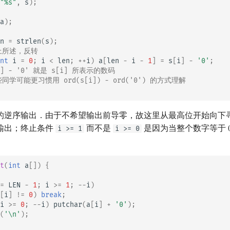
"%s"
,
s
);
a
);
n
=
strlen
(
s
);
如上所述，反转
nt
i
=
0
;
i
<
len
;
++
i
)
a
[
len
-
i
-
1
]
=
s
[
i
]
-
'0'
;
[i] - '0' 就是 s[i] 所表示的数码
些同学可能更习惯用 ord(s[i]) - ord('0') 的方式理解
的逆序输出．由于不希望输出前导零，故这里从最高位开始向下
输出；终止条件
而不是
是因为当整个数字等于
i >= 1
i >= 0
t
(
int
a
[])
{
=
LEN
-
1
;
i
>=
1
;
--
i
)
[
i
]
!=
0
)
break
;
i
>=
0
;
--
i
)
putchar
(
a
[
i
]
+
'0'
);
(
'\n'
);