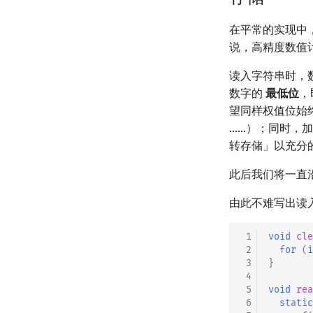
二次剩余
指数生成函数
图论计数
阶 & 原根
在平常的实现中
离散对数
说，高精度数值
高次剩余 & 单位根
读入字符串时，
数论分块
数字的
最低位
，
狄利克雷卷积
望同样权值位始
莫比乌斯反演
……）；同时，
杜教筛
转存储」以充分
Powerful Number 筛
此后我们将一直
Min_25 筛
洲阁筛
由此不难写出读
类欧几里德算法
Meissel–Lehmer 算法
 1
void
cle
 2
for
(
i
连分数
 3
}
Stern–Brocot 树与 Farey 序列
 4
二次域
 5
void
rea
 6
static
Pell 方程