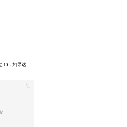
过
．如果达
1
0
10
足够