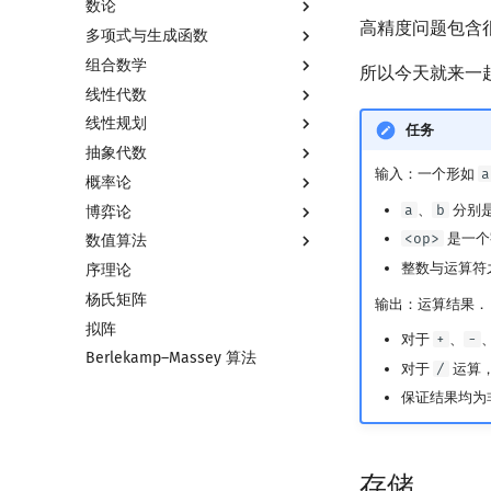
数论
高精度问题包含
多项式与生成函数
数论基础
组合数学
模算术简介
多项式与生成函数简介
所以今天就来一
线性代数
素数
代数基本定理
排列组合
线性规划
最大公约数
快速傅里叶变换
抽屉原理
线性代数简介
任务
抽象代数
欧拉函数
快速数论变换
容斥原理
向量
线性规划基础
输入：一个形如
a
概率论
筛法
快速沃尔什变换
斐波那契数列
内积和外积
单纯形法
基本概念
a
、
b
分别
博弈论
分解质因数
Chirp Z 变换
错位排列
矩阵
群论
基本概念
<op>
是一个
数值算法
裴蜀定理 & 一次不定方程
多项式牛顿迭代
卡特兰数
初等变换
环论
条件概率与独立性
博弈论简介
整数与运算符
序理论
费马小定理 & 欧拉定理
多项式多点求值|快速插值
斯特林数
行列式
域论
随机变量
公平组合游戏
插值
杨氏矩阵
模逆元
多项式初等函数
贝尔数
线性空间
Schreier–Sims 算法
随机变量的数字特征
零和游戏
数值积分
输出：运算结果．
拟阵
线性同余方程
常系数齐次线性递推
伯努利数
线性基
概率不等式
非公平组合游戏
高斯消元
对于
+
、
-
Berlekamp–Massey 算法
中国剩余定理
多项式平移|连续点值平移
Entringer Number
线性映射
牛顿迭代法
对于
/
运算
升幂引理
符号化方法
Eulerian Number
特征多项式
保证结果均为
阶乘取模
Lagrange 反演
分拆数
对角化
卢卡斯定理
形式幂级数复合|复合逆
范德蒙德卷积
Jordan标准型
同余方程
普通生成函数
Pólya 计数
存储