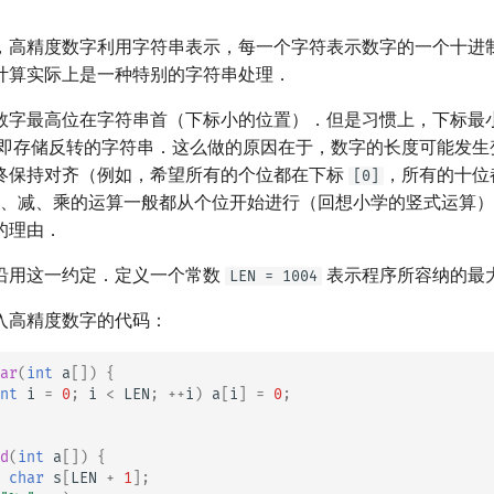
，高精度数字利用字符串表示，每一个字符表示数字的一个十进
计算实际上是一种特别的字符串处理．
数字最高位在字符串首（下标小的位置）．但是习惯上，下标最
即存储反转的字符串．这么做的原因在于，数字的长度可能发生
终保持对齐（例如，希望所有的个位都在下标
，所有的十位
[0]
加、减、乘的运算一般都从个位开始进行（回想小学的竖式运算
的理由．
沿用这一约定．定义一个常数
表示程序所容纳的最
LEN = 1004
入高精度数字的代码：
ar
(
int
a
[])
{
nt
i
=
0
;
i
<
LEN
;
++
i
)
a
[
i
]
=
0
;
d
(
int
a
[])
{
char
s
[
LEN
+
1
];