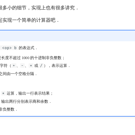
很多小的细节，实现上也有很多讲究．
起实现一个简单的计算器吧．
 <op> b
的表达式．
是长度不超过
的十进制非负整数；
1
0
0
0
1000
字符（
+
、
-
、
*
或
/
），表示运算．
之间由一个空格分隔．
、
*
运算，输出一行表示结果；
，输出两行分别表示商和余数．
非负整数．