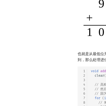
也就是从最低位
到，那么处理进
 1
void
add
 2
clear
(
 3
 4
// 
 5
// 
 6
// 因
 7
for
(
i
 8
//