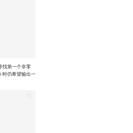
寻找第一个非零
时仍希望输出一
0
0