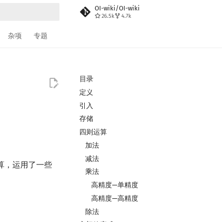
OI-wiki/OI-wiki
26.5k
4.7k
搜索
杂项
专题
目录
定义
引入
存储
四则运算
加法
减法
m）计算，运用了一些
乘法
高精度—单精度
高精度—高精度
除法