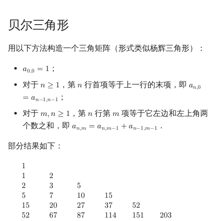
Min_25 筛
矩阵树定理
贝尔三角形
洲阁筛
LGV 引理
用以下方法构造一个三角矩阵（形式类似杨辉三角形）：
类欧几里德算法
最大团搜索算法
；
𝑎
=
1
a
0
,
0
=
1
0
,
0
Meissel–Lehmer 算法
支配树
对于
，第
行首项等于上一行的末项，即
𝑛
≥
1
𝑛
𝑎
n
≥
1
n
a
n
,
0
=
a
n
−
𝑛
,
0
；
=
𝑎
𝑛
−
1
,
𝑛
−
1
连分数
图上随机游走
对于
，第
行第
项等于它左边和左上角两
𝑚
,
𝑛
≥
1
𝑛
𝑚
m
,
n
≥
1
n
m
个数之和，即
．
𝑎
=
𝑎
+
𝑎
a
n
,
m
=
a
n
,
m
−
1
+
a
n
−
1
,
m
−
1
Stern–Brocot 树与 Farey 序列
𝑛
,
𝑚
𝑛
,
𝑚
−
1
𝑛
−
1
,
𝑚
−
1
部分结果如下：
二次域
1
1
2
2
3
5
5
7
10
15
15
20
27
37
52
52
67
87
114
151
203
203
255
322
409
523
674
1
1
2
Pell 方程
2
3
5
5
7
1
0
1
5
1
5
2
0
2
7
3
7
5
2
5
2
6
7
8
7
1
1
4
1
5
1
2
0
3