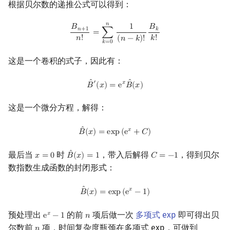
根据贝尔数的递推公式可以得到：
𝑛
B
n
+
1
n
!
=
∑
k
=
0
n
1
(
n
−
k
)
!
B
k
k
!
𝐵
1
𝐵
𝑛
+
1
𝑘
=
∑
𝑛
!
𝑘
!
(
𝑛
−
𝑘
)
!
𝑘
=
0
这是一个卷积的式子，因此有：
B
^
′
(
x
)
=
e
x
B
^
(
x
)
ˆ
ˆ
′
𝑥
𝐵
(
𝑥
)
=
e
𝐵
(
𝑥
)
这是一个微分方程，解得：
B
^
(
x
)
=
exp
(
e
x
+
C
)
ˆ
𝑥
𝐵
(
𝑥
)
=
e
x
p
(
e
+
𝐶
)
ˆ
最后当
时
，带入后解得
，得到贝尔
𝑥
=
0
𝐵
(
𝑥
)
=
1
𝐶
=
−
1
x
=
0
B
^
(
x
)
=
1
C
=
−
1
数指数生成函数的封闭形式：
B
^
(
x
)
=
exp
(
e
x
−
1
)
ˆ
𝑥
𝐵
(
𝑥
)
=
e
x
p
(
e
−
1
)
预处理出
的前
项后做一次
多项式 exp
即可得出贝
𝑥
e
−
1
𝑛
e
x
−
1
n
尔数前
项，时间复杂度瓶颈在多项式 exp，可做到
n