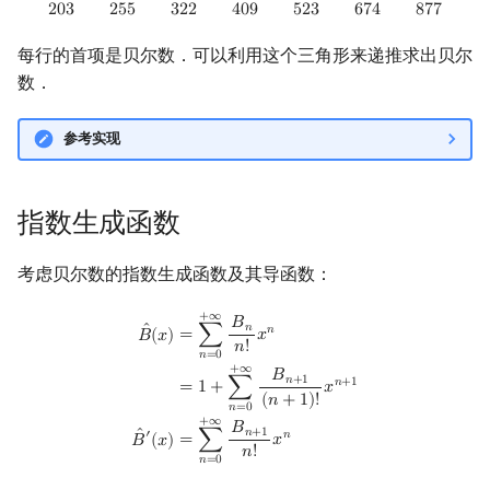
2
0
3
2
5
5
3
2
2
4
0
9
5
2
3
6
7
4
8
7
7
每行的首项是贝尔数．可以利用这个三角形来递推求出贝尔
数．
参考实现
指数生成函数
考虑贝尔数的指数生成函数及其导函数：
B
^
(
x
)
=
∑
n
=
0
+
∞
B
n
n
!
x
n
=
1
+
∑
n
=
0
+
∞
B
n
+
1
(
n
+
1
)
!
x
n
+
1
B
^
′
(
x
)
=
∑
n
=
0
+
+
∞
𝐵
𝑛
ˆ
𝑛
=
∑
𝑥
𝐵
(
𝑥
)
𝑛
!
𝑛
=
0
+
∞
𝐵
𝑛
+
1
𝑛
+
1
=
1
+
∑
𝑥
(
𝑛
+
1
)
!
𝑛
=
0
+
∞
𝐵
𝑛
+
1
ˆ
𝑛
′
=
∑
𝑥
𝐵
(
𝑥
)
𝑛
!
𝑛
=
0