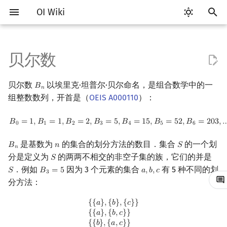
OI Wiki
键
入
贝尔数
Getting Started
比赛相关简介
工具软件简介
语言基础简介
算法基础简介
搜索部分简介
动态规划部分简介
字符串部分简介
数字系统简介
数论基础
多项式与生成函数简介
递推公式
线性代数简介
线性规划基础
基本概念
基本概念
博弈论简介
插值
数据结构部分简介
图论部分简介
计算几何部分简介
杂项简介
RMQ
OI 赛事与赛制
题型概述
读入、输出优化
Vim
评测工具简介
Testlib 简介
Hello, World!
C++ 标准库简介
类
复杂度简介
排序简介
DP 优化简介
后缀数组简介
并查集
堆简介
分块思想
线段树基础
二叉搜索树 & 平衡树
可持久化数据结构简介
线段树套线段树
Link Cut Tree
树基础
最短路
最小生成树
强连通分量
网络流简介
图匹配
离线算法简介
随机函数
以
贝尔数
以埃里克·坦普尔·贝尔命名，是组合数学中的一
𝐵
B
n
开
𝑛
关于本项目
赛事
代码编辑工具
C++ 基础
复杂度
DFS（搜索）
动态规划基础
字符串基础
进位制
模算术简介
代数基本定理
贝尔三角形
向量
单纯形法
群论
条件概率与独立性
公平组合游戏
数值积分
栈
图论相关概念
二维计算几何基础
离散化
并查集应用
ICPC/CCPC 赛事与赛制
交互题
分段打表
Emacs
Arbiter
通用
C++ 语法基础
STL 容器
命名空间
均摊复杂度
选择排序
单调队列/单调栈优化
最优原地后缀排序算法
并查集复杂度
二叉堆
块状数组
线段树合并 & 分裂
Treap
可持久化线段树
平衡树套线段树
全局平衡二叉树
树的直径
差分约束
最小树形图
双连通分量
最大流
二分图最大匹配
CDQ 分治
随机化技巧
组整数数列，开首是（
OEIS A000110
）：
始
如何参与
题型
评测工具
C++ 标准库
枚举
BFS（搜索）
记忆化搜索
标准库
平衡三进制
素数
快速傅里叶变换
指数生成函数
内积和外积
环论
随机变量
零和游戏
高斯消元
队列
图的存储
三维计算几何基础
双指针
括号序列
常见错误
VS Code
Cena
Generator
变量
STL 算法
值类别
冒泡排序
斜率优化
配对堆
块状链表
李超线段树
Splay 树
可持久化块状数组
线段树套平衡树
Euler Tour Tree
树的中心
k 短路
最小直径生成树
割点和桥
最小割
二分图最大权匹配
整体二分
爬山算法
B
0
=
1
,
B
1
=
1
,
B
2
=
2
,
B
3
=
5
,
B
4
=
15
,
B
5
=
52
,
B
6
=
203
,
…
𝐵
=
1
,
𝐵
=
1
,
𝐵
=
2
,
𝐵
=
5
,
𝐵
=
1
5
,
𝐵
=
5
2
,
𝐵
=
2
0
3
,
搜
0
1
2
3
4
5
6
OI Wiki 不是什么
学习路线
命令行
C++ 进阶
模拟
双向搜索
背包 DP
字符串匹配
格雷码
最大公约数
快速数论变换
参考文献
矩阵
域论
随机变量的数字特征
非公平组合游戏
牛顿迭代法
链表
DFS（图论）
距离
离线算法
线段树与离线询问
常见技巧
Atom
CCR Plus
Validator
运算
bitset
重载运算符
插入排序
四边形不等式优化
左偏树
树分块
猫树
WBLT
可持久化平衡树
树状数组套权值线段树
Top Tree
树的重心
同余最短路
圆方树
费用流
一般图最大匹配
莫队算法
模拟退火
索
是基数为
的集合的划分方法的数目．集合
的一个划
𝐵
𝑛
𝑆
B
n
n
S
𝑛
分是定义为
的两两不相交的非空子集的族，它们的并是
𝑆
S
格式手册
学习资源
命令行编译与调试
C++ 与其他常用语言的区别
递归 & 分治
启发式搜索
区间 DP
字符串哈希
欧拉函数
快速沃尔什变换
初等变换
Schreier–Sims 算法
概率不等式
哈希表
BFS（图论）
Pick 定理
分数规划
Eclipse
Lemon
Interactor
流程控制语句
string
引用
计数排序
Slope Trick 优化
Sqrt Tree
区间最值操作 & 区间历史
替罪羊树
可持久化字典树
分块套树状数组
最近公共祖先
点/边连通度
上下界网络流
一般图最大权匹配
．例如
因为 3 个元素的集合
有 5 种不同的划
𝑆
𝐵
=
5
𝑎
,
𝑏
,
𝑐
S
B
3
=
5
a
,
b
,
c
3
值
分方法：
数学符号表
技巧
编译器
Pascal 转 C++ 急救
贪心
A*
DAG 上的 DP
字典树 (Trie)
筛法
Chirp Z 变换
行列式
并查集
树上问题
三角剖分
随机化
Notepad++
Checker
高级数据类型
pair
常量
基数排序
WQS 二分
笛卡尔树
可持久化可并堆
树链剖分
Stoer–Wagner 算法
稳定匹配
{
{
a
}
,
{
b
}
,
{
c
}
}
{
{
a
}
,
{
b
,
c
}
}
{
{
b
}
,
{
a
,
c
}
}
{
{
c
}
,
{
a
,
b
}
}
{
{
a
,
b
,
c
}
}
{
{
𝑎
}
,
{
𝑏
}
,
{
𝑐
}
}
Kinetic Tournament Tree
{
{
𝑎
}
,
{
𝑏
,
𝑐
}
}
F.A.Q.
出题
WSL (Windows 10)
Python 速成
排序
迭代加深搜索
树形 DP
前缀函数与 KMP 算法
分解质因数
多项式牛顿迭代
线性空间
堆
有向无环图
凸包
悬线法
Kate
函数
新版 C++ 特性
快速排序
状态设计优化
Size Balanced Tree
树上启发式合并
{
{
𝑏
}
,
{
𝑎
,
𝑐
}
}