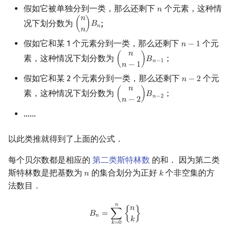
假如它被单独分到一类，那么还剩下
个元素，这种情
𝑛
n
回文树
二次剩余
可持久化数据结构
欧拉图
Kahan 求和
𝑛
况下划分数为
;
(
)
𝐵
(
n
n
)
B
n
𝑛
𝑛
序列自动机
阶 & 原根
树套树
哈密顿图
珂朵莉树/颜色段均摊
假如它和某 1 个元素分到一类，那么还剩下
个元
𝑛
−
1
n
−
1
𝑛
素，这种情况下划分数为
；
(
)
𝐵
(
n
n
−
1
)
B
n
−
1
最小表示法
离散对数
K-D Tree
二分图
空间优化简介
𝑛
−
1
𝑛
−
1
假如它和某 2 个元素分到一类，那么还剩下
个元
𝑛
−
2
n
−
2
Lyndon 分解
高次剩余 & 单位根
动态树
平面图
𝑛
素，这种情况下划分数为
；
(
)
𝐵
(
n
n
−
2
)
B
n
−
2
𝑛
−
2
𝑛
−
2
Main–Lorentz 算法
数论分块
析合树
弦图
……
狄利克雷卷积
PQ 树
图的着色
以此类推就得到了上面的公式．
每个贝尔数都是相应的
第二类斯特林数
的和． 因为第二类
莫比乌斯反演
手指树
网络流
斯特林数是把基数为
的集合划分为正好
个非空集的方
𝑛
𝑘
n
k
法数目．
杜教筛
霍夫曼树
图的匹配
𝑛
B
n
=
∑
k
=
0
n
{
n
k
}
𝑛
Powerful Number 筛
Prüfer 序列
𝐵
=
∑
{
}
𝑛
𝑘
𝑘
=
0