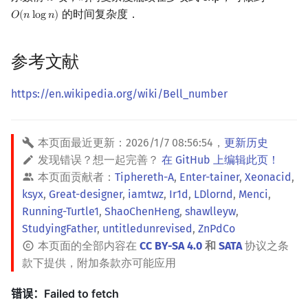
𝑛
的时间复杂度．
𝑂
(
𝑛
l
o
g
𝑛
)
O
(
n
log
n
)
参考文献
https://en.wikipedia.org/wiki/Bell_number
本页面最近更新：
2026/1/7 08:56:54
，
更新历史
发现错误？想一起完善？
在 GitHub 上编辑此页！
本页面贡献者：
Tiphereth-A
,
Enter-tainer
,
Xeonacid
,
ksyx
,
Great-designer
,
iamtwz
,
Ir1d
,
LDlornd
,
Menci
,
Running-Turtle1
,
ShaoChenHeng
,
shawlleyw
,
StudyingFather
,
untitledunrevised
,
ZnPdCo
本页面的全部内容在
CC BY-SA 4.0
和
SATA
协议之条
款下提供，附加条款亦可能应用