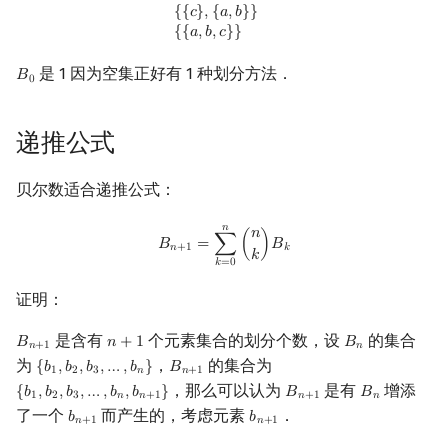
{
{
𝑐
}
,
{
𝑎
,
𝑏
}
}
镜像站列表
Special Judge
Java 速成
前缀和 & 差分
IDA*
状压 DP
Boyer–Moore 算法
裴蜀定理 & 一次不定方程
多项式多点求值|快速插值
线性基
块状数据结构
拓扑排序
扫描线
有限状态自动机
Dev-C++
文件操作
Lambda 表达式
归并排序
AVL 树
虚树
{
{
𝑎
,
𝑏
,
𝑐
}
}
是 1 因为空集正好有 1 种划分方法．
𝐵
B
0
致谢
Testlib
Java 进阶
二分
回溯法
数位 DP
Z 函数（扩展 KMP）
费马小定理 & 欧拉定理
多项式初等函数
线性映射
单调栈
最短路问题
旋转卡壳
计算理论基础
CLion
pb_ds
堆排序
红黑树
树分治
0
Polygon
倍增
Dancing Links
插头 DP
AC 自动机
模逆元
常系数齐次线性递推
特征多项式
单调队列
生成树问题
半平面交
字节顺序
Geany
编译优化
桶排序
左偏红黑树
动态树分治
递推公式
OJ 工具
构造
Alpha–Beta 剪枝
计数 DP
后缀数组 (SA)
线性同余方程
多项式平移|连续点值平移
对角化
ST 表
斯坦纳树
平面最近点对
约瑟夫问题
Xcode
希尔排序
AA 树
AHU 算法
贝尔数适合递推公式：
LaTeX 入门
优化
动态 DP
后缀自动机 (SAM)
中国剩余定理
符号化方法
Jordan标准型
树状数组
拆点
随机增量法
表达式求值
GUIDE
锦标赛排序
树哈希
𝑛
B
n
+
1
=
∑
k
=
0
n
(
n
k
)
B
k
𝑛
𝐵
=
∑
(
)
𝐵
𝑛
+
1
𝑘
𝑘
𝑘
=
0
Git
概率 DP
后缀平衡树
升幂引理
Lagrange 反演
线段树
连通性相关
反演变换
在一台机器上规划任务
Sublime Text
Tim 排序
树上随机游走
证明：
DP 套 DP
广义后缀自动机
阶乘取模
形式幂级数复合|复合逆
划分树
环计数问题
计算几何杂项
主元素问题
CP Editor
排序相关 STL
是含有
个元素集合的划分个数，设
的集合
𝐵
𝑛
+
1
𝐵
B
n
+
1
n
+
1
B
n
𝑛
+
1
𝑛
为
，
的集合为
{
𝑏
,
𝑏
,
𝑏
,
…
,
𝑏
}
𝐵
{
b
1
,
b
2
,
b
3
,
…
,
b
n
}
B
n
+
1
DP 优化
后缀树
卢卡斯定理
普通生成函数
二叉搜索树 & 平衡树
最小环
Garsia–Wachs 算法
Code::Blocks
排序应用
1
2
3
𝑛
𝑛
+
1
，那么可以认为
是有
增添
{
𝑏
,
𝑏
,
𝑏
,
…
,
𝑏
,
𝑏
}
𝐵
𝐵
{
b
1
,
b
2
,
b
3
,
…
,
b
n
,
b
n
+
1
}
B
n
+
1
B
n
1
2
3
𝑛
𝑛
+
1
𝑛
+
1
𝑛
了一个
而产生的，考虑元素
．
𝑏
𝑏
b
n
+
1
b
n
+
1
其它 DP 方法
Manacher
同余方程
指数生成函数
跳表
2-SAT
15-puzzle
𝑛
+
1
𝑛
+
1