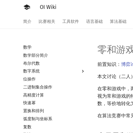
OI Wiki
简介
比赛相关
工具软件
语言基础
算法基础
零和游
数学
数学部分简介
布尔代数
前置知识：
博弈
数字系统
本文讨论（二人
位操作
数字系统简介
二进制集合操作
进位制
在零和游戏中，
高精度计算
平衡三进制
视为常和游戏的
快速幂
格雷码
数，等价地转化
置换和排列
在算法竞赛中常
弧度制与坐标系
复数