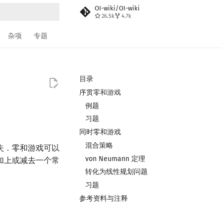
OI-wiki/OI-wiki
26.5k
4.7k
搜索
杂项
专题
目录
序贯零和游戏
例题
习题
同时零和游戏
混合策略
失．零和游戏可以
von Neumann 定理
加上或减去一个常
转化为线性规划问题
习题
参考资料与注释