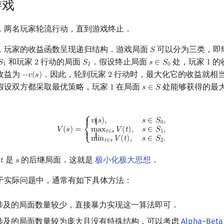
游戏
，两名玩家轮流行动，直到游戏终止．
，玩家的收益函数呈现递归结构．游戏局面
可以分为三类，即
𝑆
S
和玩家
行动的局面
．假设终止局面
处，玩家
的
𝑆
2
𝑆
𝑠
∈
𝑆
1
S
1
2
S
2
s
∈
S
0
1
1
2
0
收益为
．因此，轮到玩家
行动时，最大化它的收益就相
−
𝑣
(
𝑠
)
2
−
v
(
s
)
2
假设双方都采取最优策略，玩家
在局面
处能够获得的最
1
𝑠
∈
𝑆
1
s
∈
S
V
(
s
)
=
{
v
(
s
)
,
s
∈
S
0
,
max
t
∈
s
V
(
t
)
,
s
∈
S
1
,
min
t
∈
s
V
(
t
)
,
s
∈
S
2
.
⎧
𝑣
(
𝑠
)
,
𝑠
∈
𝑆
,
{ {
0
𝑉
(
𝑠
)
=
m
a
x
𝑉
(
𝑡
)
,
𝑠
∈
𝑆
,
𝑡
∈
𝑠
1
⎨
{ {
m
i
n
𝑉
(
𝑡
)
,
𝑠
∈
𝑆
.
⎩
𝑡
∈
𝑠
2
示
是
的后继局面．这就是
极小化极大思想
．
𝑡
𝑠
t
s
于实际问题中，通常有如下具体方法：
涉及的局面数量较少，直接暴力实现这一算法即可．
涉及的局面数量较为庞大且没有特殊结构，可以考虑
Alpha–Bet