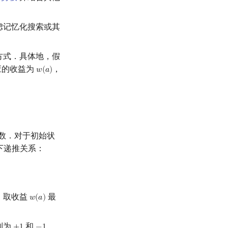
虑记忆化搜索或其
方式．具体地，假
应的收益为
，
𝑤
(
𝑎
)
w
(
a
)
数．对于初始状
下递推关系：
，取收益
最
𝑤
(
𝑎
)
w
(
a
)
别为
和
．