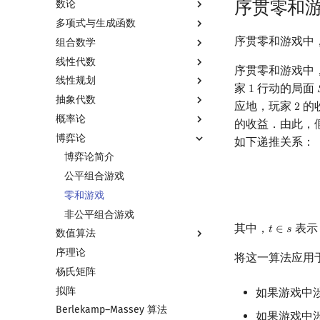
序贯零和
数论
多项式与生成函数
数论基础
序贯零和游戏中
组合数学
模算术简介
多项式与生成函数简介
线性代数
素数
代数基本定理
排列组合
序贯零和游戏中
线性规划
最大公约数
快速傅里叶变换
抽屉原理
线性代数简介
家
行动的局面
1
1
抽象代数
欧拉函数
快速数论变换
容斥原理
向量
线性规划基础
应地，玩家
的
2
2
概率论
筛法
快速沃尔什变换
斐波那契数列
内积和外积
单纯形法
基本概念
的收益．由此，
博弈论
分解质因数
Chirp Z 变换
错位排列
矩阵
群论
基本概念
如下递推关系：
裴蜀定理 & 一次不定方程
多项式牛顿迭代
卡特兰数
初等变换
环论
条件概率与独立性
博弈论简介
费马小定理 & 欧拉定理
多项式多点求值|快速插值
斯特林数
行列式
域论
随机变量
公平组合游戏
模逆元
多项式初等函数
贝尔数
线性空间
Schreier–Sims 算法
随机变量的数字特征
零和游戏
线性同余方程
常系数齐次线性递推
伯努利数
线性基
概率不等式
非公平组合游戏
其中，
表
𝑡
∈
𝑠
t
∈
s
数值算法
中国剩余定理
多项式平移|连续点值平移
Entringer Number
线性映射
序理论
升幂引理
符号化方法
Eulerian Number
特征多项式
插值
将这一算法应用
杨氏矩阵
阶乘取模
Lagrange 反演
分拆数
对角化
数值积分
拟阵
卢卡斯定理
形式幂级数复合|复合逆
范德蒙德卷积
Jordan标准型
高斯消元
如果游戏中
Berlekamp–Massey 算法
同余方程
普通生成函数
Pólya 计数
牛顿迭代法
如果游戏中