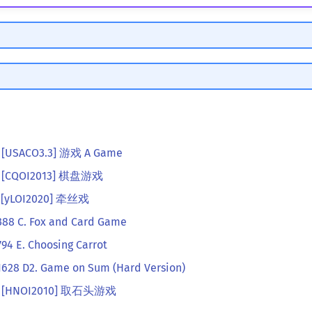
4 [USACO3.3] 游戏 A Game
6 [CQOI2013] 棋盘游戏
7 [yLOI2020] 牵丝戏
388 C. Fox and Card Game
94 E. Choosing Carrot
1628 D2. Game on Sum (Hard Version)
10 [HNOI2010] 取石头游戏