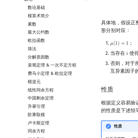
数论基础
模算术简介
具体地，假设正
素数
形分别对应：
最大公约数
欧拉函数
；
𝜇
(
1
)
=
1
μ
(
1
)
=
1
筛法
当存在
使
𝑖
i
分解质因数
否则，对于
裴蜀定理 & 一次不定方程
互异素因子
费马小定理 & 欧拉定理
模逆元
性质
线性同余方程
中国剩余定理
根据定义容易验
升幂引理
的性质是下述恒
阶乘取模
卢卡斯定理
性质
同余方程