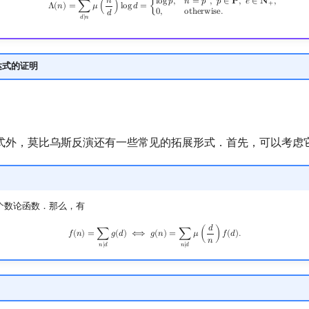
𝑒
𝑛
Λ
(
n
)
=
∑
d
∣
n
μ
(
n
d
)
log
d
=
{
log
p
,
n
=
p
e
,
p
∈
P
,
e
∈
N
+
,
0
,
otherwise
.
l
o
g
𝑝
,
𝑛
=
𝑝
,
𝑝
∈
𝐏
,
𝑒
∈
𝐍
,
+
Λ
(
𝑛
)
=
∑
𝜇
(
)
l
o
g
𝑑
=
{
0
,
o
t
h
e
r
w
i
s
e
.
𝑑
𝑑
∣
𝑛
达式的证明
式外，莫比乌斯反演还有一些常见的拓展形式．首先，可以考虑
个数论函数．那么，有
𝑑
f
(
n
)
=
∑
n
∣
d
g
(
d
)
⟺
g
(
n
)
=
∑
n
∣
d
μ
(
d
n
)
f
(
d
)
.
𝑓
(
𝑛
)
=
∑
𝑔
(
𝑑
)
⟺
𝑔
(
𝑛
)
=
∑
𝜇
(
)
𝑓
(
𝑑
)
.
𝑛
𝑛
∣
𝑑
𝑛
∣
𝑑