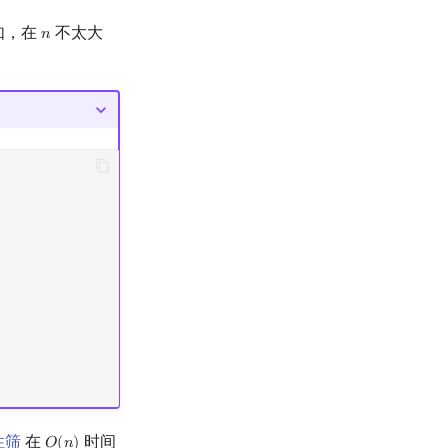
如，在
不太大
𝑛
n
性筛
在
时间
𝑂
(
𝑛
)
O
(
n
)