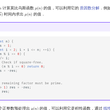
计算莫比乌斯函数
的值，可以利用它的
质因数分解
．例
𝑛
𝜇
(
𝑛
)
n
μ
(
n
)
时间内求出
的值．
𝑛
)
𝜇
(
𝑛
)
μ
(
n
)
nt
n
)
{
s
=
1
;
nt
i
=
2
;
i
*
i
<=
n
;
++
i
)
{
n
%
i
==
0
)
{
/=
i
;
 Check if square-free.
(
n
%
i
==
0
)
return
0
;
s
=
-
res
;
 remaining factor must be prime.
>
1
)
res
=
-
res
;
res
;
个正整数预处理出
的值，可以利用它是积性函数，通过
线
𝜇
(
𝑛
)
μ
(
n
)