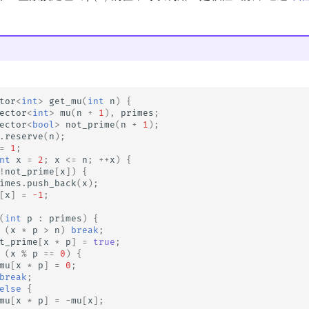
tor
<
int
>
get_mu
(
int
n
)
{
ector
<
int
>
mu
(
n
+
1
),
primes
;
ector
<
bool
>
not_prime
(
n
+
1
);
.
reserve
(
n
);
=
1
;
nt
x
=
2
;
x
<=
n
;
++
x
)
{
!
not_prime
[
x
])
{
imes
.
push_back
(
x
);
[
x
]
=
-1
;
(
int
p
:
primes
)
{
(
x
*
p
>
n
)
break
;
t_prime
[
x
*
p
]
=
true
;
(
x
%
p
==
0
)
{
mu
[
x
*
p
]
=
0
;
break
;
else
{
mu
[
x
*
p
]
=
-
mu
[
x
];