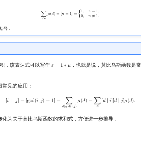
∑
d
∣
n
μ
(
d
)
=
[
n
=
1
]
=
{
1
,
n
=
1
,
0
,
n
≠
1.
1
,
𝑛
=
1
,
∑
𝜇
(
𝑑
)
=
[
𝑛
=
1
]
=
{
0
,
𝑛
≠
1
.
𝑑
∣
𝑛
n 括号．
et 卷积，该表达式可以写作
．也就是说，莫比乌斯函数是
𝜀
=
1
∗
𝜇
ε
=
1
∗
μ
很常见的应用：
[
i
⟂
j
]
=
[
gcd
(
i
,
j
)
=
1
]
=
∑
d
∣
gcd
(
i
,
j
)
μ
(
d
)
=
∑
d
[
d
∣
i
]
[
d
∣
j
]
μ
(
d
)
.
[
𝑖
⟂
𝑗
]
=
[
g
c
d
(
𝑖
,
𝑗
)
=
1
]
=
∑
𝜇
(
𝑑
)
=
∑
[
𝑑
∣
𝑖
]
[
𝑑
∣
𝑗
]
𝜇
(
𝑑
)
.
𝑑
𝑑
∣
g
c
d
(
𝑖
,
𝑗
)
转化为关于莫比乌斯函数的求和式，方便进一步推导．