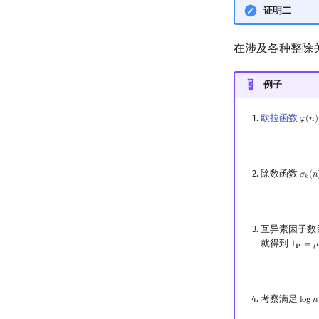
证明二
在涉及各种整除
例子
欧拉函数
𝜑
(
𝑛
)
φ
(
n
)
除数函数
𝜎
(
𝑛
σ
k
(
n
𝑘
互异素因子数
就得到
𝟏
=

1
P
=
μ
∗
𝐏
考察满足
l
o
g
𝑛
log
n