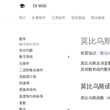
OI Wiki
简介
比赛相关
工具软件
语言基础
算法基础
莫比乌
数学
数学部分简介
布尔代数
前置知识：
数论
数字系统
莫比乌斯反演是
位操作
数字系统简介
其倍数和或约数
二进制集合操作
进位制
高精度计算
平衡三进制
快速幂
格雷码
莫比乌斯
置换和排列
弧度制与坐标系
莫比乌斯函数（Mö
复数
μ
(
n
)
=
{
1
,
n
=
数论