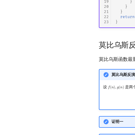
19
}
20
}
21
}
22
return
23
}
莫比乌斯
莫比乌斯函数最
莫比乌斯反演
设
是两
𝑓
(
𝑛
)
,
𝑔
(
𝑛
)
f
(
n
)
,
g
(
n
)
证明一