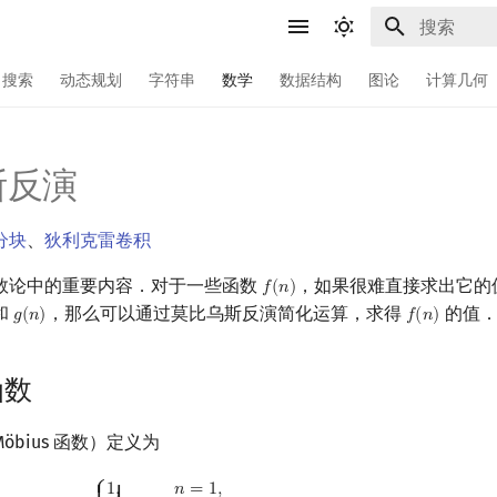
键入以开始
搜索
动态规划
字符串
数学
数据结构
图论
计算几何
斯反演
分块
、
狄利克雷卷积
数论中的重要内容．对于一些函数
，如果很难直接求出它的
𝑓
(
𝑛
)
f
(
n
)
和
，那么可以通过莫比乌斯反演简化运算，求得
的值
𝑔
(
𝑛
)
𝑓
(
𝑛
)
g
(
n
)
f
(
n
)
函数
bius 函数）定义为
1
,
0
,
n
is divisible by a square
>
1
,
(
−
1
)
k
,
n
is the product of
k
disti
⎧
1
,
𝑛
=
1
,