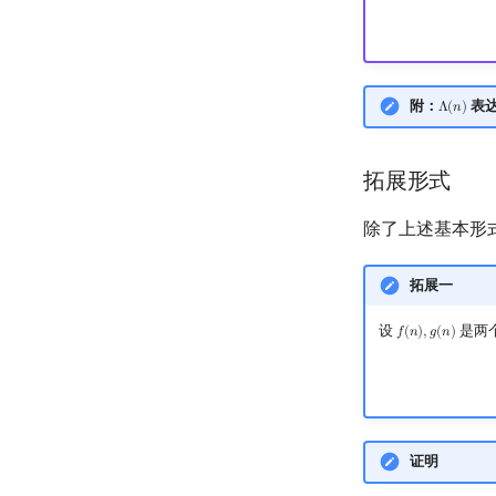
附：
表
Λ
(
𝑛
)
Λ
(
n
)
拓展形式
除了上述基本形
拓展一
设
是两
𝑓
(
𝑛
)
,
𝑔
(
𝑛
)
f
(
n
)
,
g
(
n
)
证明