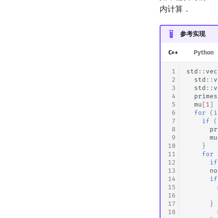
内计算．
参考实现
C++
Python
 1
std
::
vec
 2
std
::
v
 3
std
::
v
 4
primes
 5
mu
[
1
]
 6
for
(
i
 7
if
(
 8
pr
 9
mu
10
}
11
for
12
if
13
no
14
if
15
16
17
}
18