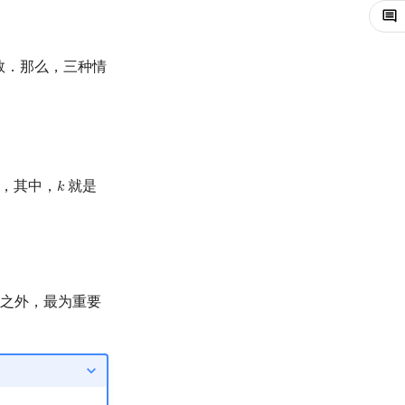
数．那么，三种情
，其中，
就是
𝑘
k
之外，最为重要