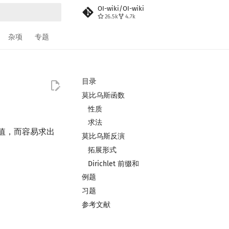
OI-wiki/OI-wiki
26.5k
4.7k
搜索
杂项
专题
目录
莫比乌斯函数
性质
求法
值，而容易求出
莫比乌斯反演
．
拓展形式
Dirichlet 前缀和
例题
习题
参考文献
nct primes
.