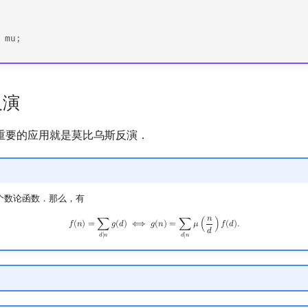
mu
;
反演
重要的应用就是莫比乌斯反演．
个数论函数．那么，有
𝑛
f
(
n
)
=
∑
d
∣
n
g
(
d
)
⟺
g
(
n
)
=
∑
d
∣
n
μ
(
n
d
)
f
(
d
)
.
𝑓
(
𝑛
)
=
∑
𝑔
(
𝑑
)
⟺
𝑔
(
𝑛
)
=
∑
𝜇
(
)
𝑓
(
𝑑
)
.
𝑑
𝑑
∣
𝑛
𝑑
∣
𝑛