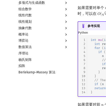
多项式与生成函数
如果需要对单个
组合数学
多项式与生成函数简介
√
时，可以在
𝑂
(
O
(
n
)
线性代数
代数基本定理
排列组合
线性规划
快速傅里叶变换
抽屉原理
线性代数简介
参考实现
抽象代数
快速数论变换
容斥原理
向量
线性规划基础
Python
概率论
快速沃尔什变换
斐波那契数列
内积和外积
单纯形法
基本概念
 1
int
mu
(
i
博弈论
Chirp Z 变换
错位排列
矩阵
群论
基本概念
 2
int
re
数值算法
多项式牛顿迭代
卡特兰数
初等变换
环论
条件概率与独立性
博弈论简介
 3
for
(
i
 4
if
(
序理论
多项式多点求值|快速插值
斯特林数
行列式
域论
随机变量
公平组合游戏
插值
 5
n
杨氏矩阵
多项式初等函数
贝尔数
线性空间
Schreier–Sims 算法
随机变量的数字特征
零和游戏
数值积分
 6
//
 7
if
拟阵
常系数齐次线性递推
伯努利数
线性基
概率不等式
非公平组合游戏
高斯消元
 8
re
 9
}
Berlekamp–Massey 算法
多项式平移|连续点值平移
Entringer Number
线性映射
牛顿迭代法
10
}
符号化方法
Eulerian Number
特征多项式
11
// The
12
if
(
n
Lagrange 反演
分拆数
对角化
13
return
形式幂级数复合|复合逆
范德蒙德卷积
Jordan标准型
14
}
普通生成函数
Pólya 计数
指数生成函数
图论计数
如果需要对前
𝑛
n