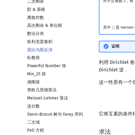
对于正整数
，有
二次剩余
𝑛
n
阶 & 原根
离散对数
高次剩余 & 单位根
其中
是 Iverso
[
⋅
]
[
⋅
]
数论分块
狄利克雷卷积
证明
莫比乌斯反演
杜教筛
利用 Dirichl
Powerful Number 筛
Dirichlet 逆．
Min_25 筛
这一性质有一个
洲阁筛
类欧几里德算法
Meissel–Lehmer 算法
连分数
它将互素的条件
Stern–Brocot 树与 Farey 序列
二次域
Pell 方程
求法