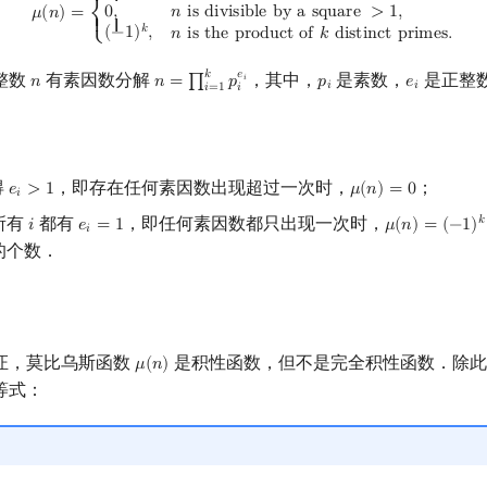
{ {
0
,
𝑛
i
s
d
i
v
i
s
i
b
l
e
b
y
a
s
q
u
a
r
e
>
1
,
𝜇
(
𝑛
)
=
⎨
{ {
𝑘
(
−
1
)
,
𝑛
i
s
t
h
e
p
r
o
d
u
c
t
o
f
𝑘
d
i
s
t
i
n
c
t
p
r
i
m
e
s
.
⎩
𝑘
𝑒
整数
有素因数分解
，其中，
是素数，
是正整
𝑛
𝑛
=
∏
𝑝
𝑝
𝑒
𝑖
n
n
=
∏
i
=
1
k
p
i
e
i
p
i
e
i
𝑖
𝑖
𝑖
=
1
𝑖
得
，即存在任何素因数出现超过一次时，
；
𝑒
>
1
𝜇
(
𝑛
)
=
0
e
i
>
1
μ
(
n
)
=
0
𝑖
所有
都有
，即任何素因数都只出现一次时，
𝑘
𝑖
𝑒
=
1
𝜇
(
𝑛
)
=
(
−
1
)
i
e
i
=
1
μ
(
n
)
=
(
−
1
)
k
𝑖
的个数．
证，莫比乌斯函数
是积性函数，但不是完全积性函数．除此
𝜇
(
𝑛
)
μ
(
n
)
等式：