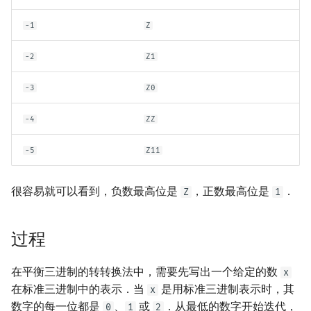
回文树
二次剩余
可持久化数据结构
欧拉图
Kahan 求和
-1
Z
序列自动机
阶 & 原根
树套树
哈密顿图
珂朵莉树/颜色段均摊
-2
Z1
最小表示法
离散对数
K-D Tree
二分图
空间优化简介
-3
Z0
Lyndon 分解
高次剩余 & 单位根
动态树
平面图
-4
ZZ
Main–Lorentz 算法
数论分块
析合树
弦图
-5
Z11
狄利克雷卷积
PQ 树
图的着色
很容易就可以看到，负数最高位是
，正数最高位是
．
Z
1
莫比乌斯反演
手指树
网络流
过程
杜教筛
霍夫曼树
图的匹配
在平衡三进制的转转换法中，需要先写出一个给定的数
x
Powerful Number 筛
Prüfer 序列
在标准三进制中的表示．当
是用标准三进制表示时，其
x
数字的每一位都是
、
或
．从最低的数字开始迭代，
0
1
2