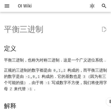
OI Wiki
键
入
平衡三进制
Getting Started
比赛相关简介
工具软件简介
语言基础简介
算法基础简介
搜索部分简介
动态规划部分简介
字符串部分简介
定义
数论基础
多项式与生成函数简介
排列组合
线性代数简介
线性规划基础
基本概念
基本概念
博弈论简介
插值
数据结构部分简介
图论部分简介
计算几何部分简介
杂项简介
RMQ
OI 赛事与赛制
题型概述
读入、输出优化
Vim
评测工具简介
Testlib 简介
Hello, World!
C++ 标准库简介
类
复杂度简介
排序简介
DP 优化简介
后缀数组简介
并查集
堆简介
分块思想
线段树基础
二叉搜索树 & 平衡树
可持久化数据结构简介
线段树套线段树
Link Cut Tree
树基础
最短路
最小生成树
强连通分量
网络流简介
图匹配
离线算法简介
随机函数
以
开
关于本项目
赛事
代码编辑工具
C++ 基础
复杂度
DFS（搜索）
动态规划基础
字符串基础
解释
模算术简介
代数基本定理
抽屉原理
向量
单纯形法
群论
条件概率与独立性
公平组合游戏
数值积分
栈
图论相关概念
二维计算几何基础
离散化
并查集应用
ICPC/CCPC 赛事与赛制
交互题
分段打表
Emacs
Arbiter
通用
C++ 语法基础
STL 容器
命名空间
均摊复杂度
选择排序
单调队列/单调栈优化
最优原地后缀排序算法
并查集复杂度
二叉堆
块状数组
线段树合并 & 分裂
Treap
可持久化线段树
平衡树套线段树
全局平衡二叉树
树的直径
差分约束
最小树形图
双连通分量
最大流
二分图最大匹配
CDQ 分治
随机化技巧
定义
始
如何参与
题型
评测工具
C++ 标准库
枚举
BFS（搜索）
记忆化搜索
标准库
过程
素数
快速傅里叶变换
容斥原理
内积和外积
环论
随机变量
零和游戏
高斯消元
队列
图的存储
三维计算几何基础
双指针
括号序列
常见错误
VS Code
Cena
Generator
变量
STL 算法
值类别
冒泡排序
斜率优化
配对堆
块状链表
李超线段树
Splay 树
可持久化块状数组
线段树套平衡树
Euler Tour Tree
树的中心
k 短路
最小直径生成树
割点和桥
最小割
二分图最大权匹配
整体二分
爬山算法
平衡三进制，也称为对称三进制．这是一个广义进位系统．
搜
OI Wiki 不是什么
学习路线
命令行
C++ 进阶
模拟
双向搜索
背包 DP
字符串匹配
最大公约数
快速数论变换
斐波那契数列
矩阵
域论
随机变量的数字特征
非公平组合游戏
牛顿迭代法
链表
DFS（图论）
距离
离线算法
线段树与离线询问
应用一
常见技巧
Atom
CCR Plus
Validator
运算
bitset
重载运算符
插入排序
四边形不等式优化
左偏树
树分块
猫树
WBLT
可持久化平衡树
树状数组套权值线段树
Top Tree
树的重心
同余最短路
圆方树
费用流
一般图最大匹配
莫队算法
模拟退火
索
正规的三进制的数字都是由
,
,
构成的，而平衡三进制
0
1
2
的数字是由
,
,
构成的．它的基数也是
（因为有三
-1
0
1
3
格式手册
学习资源
命令行编译与调试
C++ 与其他常用语言的区别
递归 & 分治
启发式搜索
区间 DP
字符串哈希
欧拉函数
快速沃尔什变换
错位排列
初等变换
Schreier–Sims 算法
概率不等式
哈希表
BFS（图论）
Pick 定理
分数规划
应用二
Eclipse
Lemon
Interactor
流程控制语句
string
引用
计数排序
Slope Trick 优化
Sqrt Tree
区间最值操作 & 区间历史
替罪羊树
可持久化字典树
分块套树状数组
最近公共祖先
点/边连通度
上下界网络流
一般图最大权匹配
个可能的值）．由于将
写成数字不方便，我们将使用字
-1
值
母
来代替
．
Z
-1
数学符号表
技巧
编译器
Pascal 转 C++ 急救
贪心
A*
DAG 上的 DP
字典树 (Trie)
性质
筛法
Chirp Z 变换
卡特兰数
行列式
并查集
树上问题
三角剖分
随机化
Notepad++
Checker
高级数据类型
pair
常量
基数排序
WQS 二分
笛卡尔树
可持久化可并堆
树链剖分
Stoer–Wagner 算法
稳定匹配
Kinetic Tournament Tree
解释
F.A.Q.
出题
WSL (Windows 10)
Python 速成
排序
迭代加深搜索
树形 DP
前缀函数与 KMP 算法
练习题
分解质因数
多项式牛顿迭代
斯特林数
线性空间
堆
有向无环图
凸包
悬线法
Kate
函数
新版 C++ 特性
快速排序
状态设计优化
Size Balanced Tree
树上启发式合并