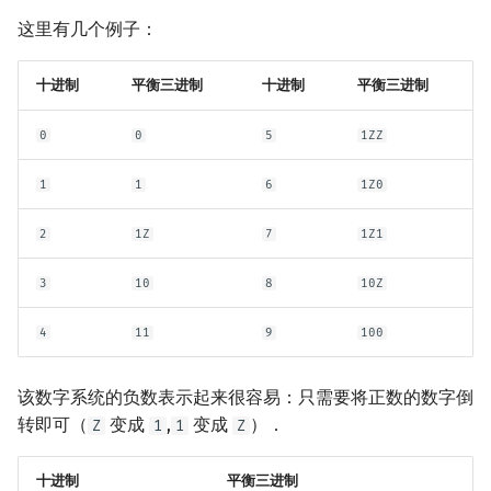
这里有几个例子：
镜像站列表
Special Judge
Java 速成
前缀和 & 差分
IDA*
状压 DP
Boyer–Moore 算法
裴蜀定理 & 一次不定方程
多项式多点求值|快速插值
贝尔数
线性基
块状数据结构
拓扑排序
扫描线
有限状态自动机
Dev-C++
文件操作
Lambda 表达式
归并排序
AVL 树
虚树
致谢
Testlib
Java 进阶
二分
回溯法
数位 DP
Z 函数（扩展 KMP）
费马小定理 & 欧拉定理
多项式初等函数
伯努利数
线性映射
单调栈
最短路问题
旋转卡壳
计算理论基础
十进制
平衡三进制
十进制
CLion
pb_ds
堆排序
红黑树
树分治
平衡三进制
0
0
5
1ZZ
Polygon
倍增
Dancing Links
插头 DP
AC 自动机
模逆元
常系数齐次线性递推
Entringer Number
特征多项式
单调队列
生成树问题
半平面交
字节顺序
Geany
编译优化
桶排序
左偏红黑树
动态树分治
1
1
6
1Z0
OJ 工具
构造
Alpha–Beta 剪枝
计数 DP
后缀数组 (SA)
线性同余方程
多项式平移|连续点值平移
Eulerian Number
对角化
ST 表
斯坦纳树
平面最近点对
约瑟夫问题
Xcode
希尔排序
AA 树
AHU 算法
2
1Z
7
1Z1
LaTeX 入门
优化
动态 DP
后缀自动机 (SAM)
中国剩余定理
符号化方法
分拆数
Jordan标准型
树状数组
拆点
随机增量法
表达式求值
GUIDE
锦标赛排序
树哈希
3
10
8
10Z
Git
概率 DP
后缀平衡树
升幂引理
Lagrange 反演
范德蒙德卷积
线段树
连通性相关
反演变换
在一台机器上规划任务
Sublime Text
Tim 排序
树上随机游走
4
11
9
100
DP 套 DP
广义后缀自动机
阶乘取模
形式幂级数复合|复合逆
Pólya 计数
划分树
环计数问题
计算几何杂项
主元素问题
CP Editor
排序相关 STL
该数字系统的负数表示起来很容易：只需要将正数的数字倒
DP 优化
后缀树
卢卡斯定理
普通生成函数
图论计数
二叉搜索树 & 平衡树
最小环
Garsia–Wachs 算法
Code::Blocks
排序应用
转即可（
变成
,
变成
）．
Z
1
1
Z
其它 DP 方法
Manacher
同余方程
指数生成函数
跳表
2-SAT
15-puzzle
十进制
平衡三进制