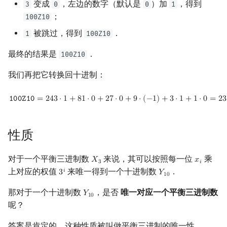
变成
，左边的数字（默认是
）加
，得到
3
0
0
1
；
100Z10
被跳过，得到
．
1
100Z10
最终的结果是
．
100Z10
我们再把它转换回十进制：
100Z10
=
243
⋅
1
+
81
⋅
0
+
27
⋅
0
+
9
⋅
(
−
1
)
+
3
⋅
1
+
1
⋅
0
=
237
10
𝟷
𝟶
𝟶
𝚉
𝟷
𝟶
=
2
4
3
⋅
1
+
8
1
⋅
0
+
2
7
⋅
0
+
9
⋅
(
−
1
)
+
3
⋅
1
+
1
⋅
0
=
2
3
性质
对于一个平衡三进制数
来说，其可以按照每一位
乘
𝑋
𝑥
X
3
x
i
3
𝑖
上对应的权值
来唯一得到一个十进制数
．
𝑖
3
𝑌
3
i
Y
10
1
0
那对于一个十进制数
，是否
唯一对应一个平衡三进制数
𝑌
Y
10
1
0
呢？
答案是肯定的，这种性质被叫做平衡三进制的唯一性．