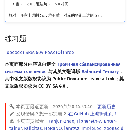
当
，证法与
相同．
𝑌
<
0
𝑌
>
0
Y
10
<
0
Y
10
>
0
1
0
1
0
故对于任意十进制
，均有唯一对应的平衡三进制
．
𝑌
𝑋
Y
10
X
3
1
0
3
练习题
Topcoder SRM 604 PowerOfThree
本页面部分内容译自博文
Троичная сбалансированная
система счисления
与其英文翻译版
Balanced Ternary
．
其中俄文版版权协议为 Public Domain + Leave a Link；英
文版版权协议为 CC-BY-SA 4.0．
本页面最近更新：
2026/1/30 14:50:40
，
更新历史
发现错误？想一起完善？
在 GitHub 上编辑此页！
本页面贡献者：
Yanjun-Zhao
,
Tiphereth-A
,
Enter-
tainer
,
Falicitas
,
HeRaNO
,
iamtwz
,
ImpleLee
,
Xeonacid