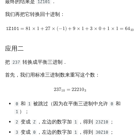
最终的结果是
．
1Z101
我们再把它转换回十进制：
1Z101
=
81
×
1
+
27
×
(
−
1
)
+
9
×
1
+
3
×
0
+
1
×
1
=
64
10
𝟷
𝚉
𝟷
𝟶
𝟷
=
8
1
×
1
+
2
7
×
(
−
1
)
+
9
×
1
+
3
×
0
+
1
×
1
=
6
4
1
0
应用二
把
转换成平衡三进制．
237
首先，我们用标准三进制数来重写这个数：
2
37
10
=
22210
3
2
3
7
=
2
2
2
1
0
1
0
3
和
被跳过（因为在平衡三进制中允许
和
0
1
0
）；
1
变成
，左边的数字加
，得到
；
2
Z
1
23Z10
变成
，左边的数字加
，得到
；
3
0
1
30Z10