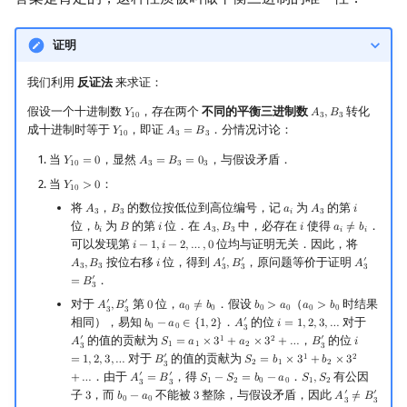
证明
我们利用
反证法
来求证：
假设一个十进制数
，存在两个
不同的平衡三进制数
转化
𝑌
𝐴
,
𝐵
Y
10
A
3
,
B
3
1
0
3
3
成十进制时等于
，即证
．分情况讨论：
𝑌
𝐴
=
𝐵
Y
10
A
3
=
B
3
1
0
3
3
当
，显然
，与假设矛盾．
𝑌
=
0
𝐴
=
𝐵
=
0
Y
10
=
0
A
3
=
B
3
=
0
3
1
0
3
3
3
当
：
𝑌
>
0
Y
10
>
0
1
0
将
，
的数位按低位到高位编号，记
为
的第
𝐴
𝐵
𝑎
𝐴
𝑖
A
3
B
3
a
i
A
3
i
3
3
𝑖
3
位，
为
的第
位．在
中，必存在
使得
．
𝑏
𝐵
𝑖
𝐴
,
𝐵
𝑖
𝑎
≠
𝑏
b
i
B
i
A
3
,
B
3
i
a
i
≠
b
i
𝑖
3
3
𝑖
𝑖
可以发现第
位均与证明无关．因此，将
𝑖
−
1
,
𝑖
−
2
,
…
,
0
i
−
1
,
i
−
2
,
…
,
0
′
′
′
按位右移
位，得到
，原问题等价于证明
𝐴
,
𝐵
𝑖
𝐴
,
𝐵
𝐴
A
3
,
B
3
i
A
3
′
,
B
3
′
A
3
′
=
B
3
′
3
3
3
3
3
′
．
=
𝐵
3
′
′
对于
第
位，
．假设
（
时结果
𝐴
,
𝐵
0
𝑎
≠
𝑏
𝑏
>
𝑎
𝑎
>
𝑏
A
3
′
,
B
3
′
0
a
0
≠
b
0
b
0
>
a
0
a
0
>
b
0
0
0
0
0
0
0
3
3
′
相同），易知
．
的位
对于
𝑏
−
𝑎
∈
{
1
,
2
}
𝐴
𝑖
=
1
,
2
,
3
,
…
b
0
−
a
0
∈
{
1
,
2
}
A
3
′
i
=
1
,
2
,
3
,
…
0
0
3
′
′
的值的贡献为
，
的位
1
2
𝐴
𝑆
=
𝑎
×
3
+
𝑎
×
3
+
…
𝐵
𝑖
A
3
′
S
1
=
a
1
×
3
1
+
a
2
×
3
2
+
…
B
3
′
i
=
1
,
2
,
3
,
…
1
1
2
3
3
′
对于
的值的贡献为
1
2
=
1
,
2
,
3
,
…
𝐵
𝑆
=
𝑏
×
3
+
𝑏
×
3
B
3
′
S
2
=
b
1
×
3
1
+
b
2
×
3
2
+
…
2
1
2
3
′
′
．由于
，得
．
有公因
+
…
𝐴
=
𝐵
𝑆
−
𝑆
=
𝑏
−
𝑎
𝑆
,
𝑆
A
3
′
=
B
3
′
S
1
−
S
2
=
b
0
−
a
0
S
1
,
S
2
1
2
0
0
1
2
3
3
′
′
子
，而
不能被
整除，与假设矛盾，因此
3
𝑏
−
𝑎
3
𝐴
≠
𝐵
3
b
0
−
a
0
3
A
3
′
≠
B
3
′
0
0
3
3