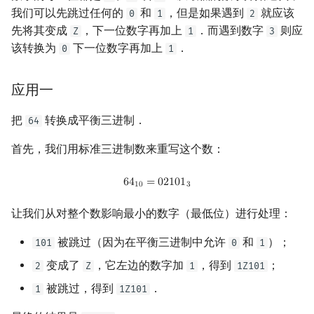
Min_25 筛
矩阵树定理
我们可以先跳过任何的
和
，但是如果遇到
就应该
0
1
2
先将其变成
，下一位数字再加上
．而遇到数字
则应
Z
1
3
洲阁筛
LGV 引理
该转换为
下一位数字再加上
．
0
1
类欧几里德算法
最大团搜索算法
应用一
Meissel–Lehmer 算法
支配树
把
转换成平衡三进制．
64
连分数
图上随机游走
首先，我们用标准三进制数来重写这个数：
6
4
10
=
02101
3
6
4
=
0
2
1
0
1
Stern–Brocot 树与 Farey 序列
1
0
3
让我们从对整个数影响最小的数字（最低位）进行处理：
二次域
被跳过（因为在平衡三进制中允许
和
）；
101
0
1
Pell 方程
变成了
，它左边的数字加
，得到
；
2
Z
1
1Z101
被跳过，得到
．
1
1Z101