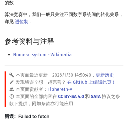
的数．
镜像站列表
Special Judge
Java 速成
前缀和 & 差分
IDA*
状压 DP
Boyer–Moore 算法
裴蜀定理 & 一次不定方程
多项式多点求值|快速插值
贝尔数
线性基
块状数据结构
拓扑排序
扫描线
有限状态自动机
Dev-C++
文件操作
Lambda 表达式
归并排序
AVL 树
虚树
算法竞赛中，我们一般只关注不同数字系统间的转化关系，
详见
进位制
．
致谢
Testlib
Java 进阶
二分
回溯法
数位 DP
Z 函数（扩展 KMP）
费马小定理 & 欧拉定理
多项式初等函数
伯努利数
线性映射
单调栈
最短路问题
旋转卡壳
计算理论基础
CLion
pb_ds
堆排序
红黑树
树分治
Polygon
倍增
Dancing Links
插头 DP
AC 自动机
模逆元
常系数齐次线性递推
Entringer Number
特征多项式
单调队列
生成树问题
半平面交
字节顺序
Geany
编译优化
桶排序
左偏红黑树
动态树分治
参考资料与注释
OJ 工具
构造
Alpha–Beta 剪枝
计数 DP
后缀数组 (SA)
线性同余方程
多项式平移|连续点值平移
Eulerian Number
对角化
ST 表
斯坦纳树
平面最近点对
约瑟夫问题
Xcode
希尔排序
AA 树
AHU 算法
Numeral system - Wikipedia
LaTeX 入门
优化
动态 DP
后缀自动机 (SAM)
中国剩余定理
符号化方法
分拆数
Jordan标准型
树状数组
拆点
随机增量法
表达式求值
GUIDE
锦标赛排序
树哈希
本页面最近更新：
2026/1/30 14:50:40
，
更新历史
Git
概率 DP
后缀平衡树
升幂引理
Lagrange 反演
范德蒙德卷积
线段树
连通性相关
反演变换
在一台机器上规划任务
Sublime Text
Tim 排序
树上随机游走
发现错误？想一起完善？
在 GitHub 上编辑此页！
本页面贡献者：
Tiphereth-A
DP 套 DP
广义后缀自动机
阶乘取模
形式幂级数复合|复合逆
Pólya 计数
划分树
环计数问题
计算几何杂项
主元素问题
CP Editor
排序相关 STL
本页面的全部内容在
CC BY-SA 4.0
和
SATA
协议之条
款下提供，附加条款亦可能应用
DP 优化
后缀树
卢卡斯定理
普通生成函数
图论计数
二叉搜索树 & 平衡树
最小环
Garsia–Wachs 算法
Code::Blocks
排序应用
其它 DP 方法
Manacher
同余方程
指数生成函数
跳表
2-SAT
15-puzzle