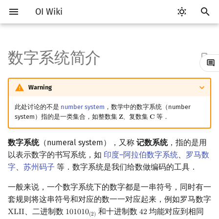
OI Wiki
键
入
数字系统简介
Getting Started
比赛相关简介
工具软件简介
语言基础简介
算法基础简介
搜索部分简介
动态规划部分简介
字符串部分简介
参考资料与注释
数论基础
多项式与生成函数简介
排列组合
线性代数简介
线性规划基础
基本概念
基本概念
博弈论简介
插值
数据结构部分简介
图论部分简介
计算几何部分简介
杂项简介
RMQ
OI 赛事与赛制
题型概述
读入、输出优化
Vim
评测工具简介
Testlib 简介
Hello, World!
C++ 标准库简介
类
复杂度简介
排序简介
DP 优化简介
后缀数组简介
并查集
堆简介
分块思想
线段树基础
二叉搜索树 & 平衡树
可持久化数据结构简介
线段树套线段树
Link Cut Tree
树基础
最短路
最小生成树
强连通分量
网络流简介
图匹配
离线算法简介
随机函数
以
开
Warning
关于本项目
赛事
代码编辑工具
C++ 基础
复杂度
DFS（搜索）
动态规划基础
字符串基础
模算术简介
代数基本定理
抽屉原理
向量
单纯形法
群论
条件概率与独立性
公平组合游戏
数值积分
栈
图论相关概念
二维计算几何基础
离散化
并查集应用
ICPC/CCPC 赛事与赛制
交互题
分段打表
Emacs
Arbiter
通用
C++ 语法基础
STL 容器
命名空间
均摊复杂度
选择排序
单调队列/单调栈优化
最优原地后缀排序算法
并查集复杂度
二叉堆
块状数组
线段树合并 & 分裂
Treap
可持久化线段树
平衡树套线段树
全局平衡二叉树
树的直径
差分约束
最小树形图
双连通分量
最大流
二分图最大匹配
CDQ 分治
随机化技巧
始
此处讨论的不是
number system
，数学中的数字系统（number
如何参与
题型
评测工具
C++ 标准库
枚举
BFS（搜索）
记忆化搜索
标准库
素数
快速傅里叶变换
容斥原理
内积和外积
环论
随机变量
零和游戏
高斯消元
队列
图的存储
三维计算几何基础
双指针
括号序列
常见错误
VS Code
Cena
Generator
变量
STL 算法
值类别
冒泡排序
斜率优化
配对堆
块状链表
李超线段树
Splay 树
可持久化块状数组
线段树套平衡树
Euler Tour Tree
树的中心
k 短路
最小直径生成树
割点和桥
最小割
二分图最大权匹配
整体二分
爬山算法
system）指的是一类集合，如整数集
、复数集
等．
𝐙
𝐂
Z
C
搜
OI Wiki 不是什么
学习路线
命令行
C++ 进阶
模拟
双向搜索
背包 DP
字符串匹配
最大公约数
快速数论变换
斐波那契数列
矩阵
域论
随机变量的数字特征
非公平组合游戏
牛顿迭代法
链表
DFS（图论）
距离
离线算法
线段树与离线询问
常见技巧
Atom
CCR Plus
Validator
运算
bitset
重载运算符
插入排序
四边形不等式优化
左偏树
树分块
猫树
WBLT
可持久化平衡树
树状数组套权值线段树
Top Tree
树的重心
同余最短路
圆方树
费用流
一般图最大匹配
莫队算法
模拟退火
索
数字系统
（numeral system），又称
记数系统
，指的是用
以表示数字的书写系统，如
印度–阿拉伯数字系统
、
罗马数
格式手册
学习资源
命令行编译与调试
C++ 与其他常用语言的区别
递归 & 分治
启发式搜索
区间 DP
字符串哈希
欧拉函数
快速沃尔什变换
错位排列
初等变换
Schreier–Sims 算法
概率不等式
哈希表
BFS（图论）
Pick 定理
分数规划
Eclipse
Lemon
Interactor
流程控制语句
string
引用
计数排序
Slope Trick 优化
Sqrt Tree
区间最值操作 & 区间历史
替罪羊树
可持久化字典树
分块套树状数组
最近公共祖先
点/边连通度
上下界网络流
一般图最大权匹配
字
、
苏州码子
等．数字系统是我们给数做编码的工具．
值
数学符号表
技巧
编译器
Pascal 转 C++ 急救
贪心
A*
DAG 上的 DP
字典树 (Trie)
筛法
Chirp Z 变换
卡特兰数
行列式
并查集
树上问题
三角剖分
随机化
Notepad++
Checker
高级数据类型
pair
常量
基数排序
WQS 二分
笛卡尔树
可持久化可并堆
树链剖分
Stoer–Wagner 算法
稳定匹配
一般来说，一个数字系统下的数字都是一串符号，同时有一
Kinetic Tournament Tree
套规则将这串符号和对应的数一一对应起来，例如罗马数字
F.A.Q.
出题
WSL (Windows 10)
Python 速成
排序
迭代加深搜索
树形 DP
前缀函数与 KMP 算法
分解质因数
多项式牛顿迭代
斯特林数
线性空间
堆
有向无环图
凸包
悬线法
Kate
函数
新版 C++ 特性
快速排序
状态设计优化
Size Balanced Tree
树上启发式合并
、二进制数
和十进制数
均能对应到相同
X
L
I
I
1
0
1
0
1
0
4
2
XLII
101010
(
2
)
42
(
2
)