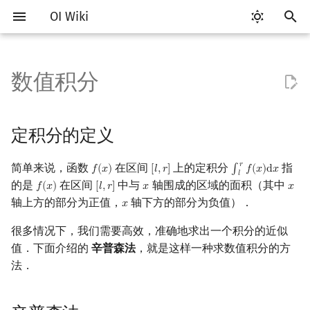
OI Wiki
键
入
数值积分
Getting Started
比赛相关简介
工具软件简介
语言基础简介
算法基础简介
搜索部分简介
动态规划部分简介
字符串部分简介
数字系统简介
数论基础
多项式与生成函数简介
排列组合
线性代数简介
线性规划基础
基本概念
基本概念
博弈论简介
定积分的定义
数据结构部分简介
图论部分简介
计算几何部分简介
杂项简介
RMQ
OI 赛事与赛制
题型概述
读入、输出优化
Vim
评测工具简介
Testlib 简介
Hello, World!
C++ 标准库简介
类
复杂度简介
排序简介
DP 优化简介
后缀数组简介
并查集
堆简介
分块思想
线段树基础
二叉搜索树 & 平衡树
可持久化数据结构简介
线段树套线段树
Link Cut Tree
树基础
最短路
最小生成树
强连通分量
网络流简介
图匹配
离线算法简介
随机函数
以
开
关于本项目
赛事
代码编辑工具
C++ 基础
复杂度
DFS（搜索）
动态规划基础
字符串基础
进位制
模算术简介
代数基本定理
抽屉原理
向量
单纯形法
群论
条件概率与独立性
公平组合游戏
辛普森法
栈
图论相关概念
二维计算几何基础
离散化
并查集应用
ICPC/CCPC 赛事与赛制
交互题
分段打表
Emacs
Arbiter
通用
C++ 语法基础
STL 容器
命名空间
均摊复杂度
选择排序
单调队列/单调栈优化
最优原地后缀排序算法
并查集复杂度
二叉堆
块状数组
线段树合并 & 分裂
Treap
可持久化线段树
平衡树套线段树
全局平衡二叉树
树的直径
差分约束
最小树形图
双连通分量
最大流
二分图最大匹配
CDQ 分治
随机化技巧
定积分的定义
始
如何参与
题型
评测工具
C++ 标准库
枚举
BFS（搜索）
记忆化搜索
标准库
平衡三进制
素数
快速傅里叶变换
容斥原理
内积和外积
环论
随机变量
零和游戏
队列
图的存储
三维计算几何基础
双指针
括号序列
普通辛普森法
常见错误
VS Code
Cena
Generator
变量
STL 算法
值类别
冒泡排序
斜率优化
配对堆
块状链表
李超线段树
Splay 树
可持久化块状数组
线段树套平衡树
Euler Tour Tree
树的中心
k 短路
最小直径生成树
割点和桥
最小割
二分图最大权匹配
整体二分
爬山算法
𝑟
简单来说，函数
在区间
上的定积分
指
𝑓
(
𝑥
)
[
𝑙
,
𝑟
]
∫
𝑓
(
𝑥
)
d
𝑥
f
(
x
)
[
l
,
r
]
∫
l
r
f
(
x
)
d
x
搜
𝑙
的是
在区间
中与
轴围成的区域的面积（其中
𝑓
(
𝑥
)
[
𝑙
,
𝑟
]
𝑥
𝑥
f
(
x
)
[
l
,
r
]
x
x
OI Wiki 不是什么
学习路线
命令行
C++ 进阶
模拟
双向搜索
背包 DP
字符串匹配
格雷码
最大公约数
快速数论变换
斐波那契数列
矩阵
域论
随机变量的数字特征
非公平组合游戏
链表
DFS（图论）
距离
离线算法
线段树与离线询问
描述
常见技巧
Atom
CCR Plus
Validator
运算
bitset
重载运算符
插入排序
四边形不等式优化
左偏树
树分块
猫树
WBLT
可持久化平衡树
树状数组套权值线段树
Top Tree
树的重心
同余最短路
圆方树
费用流
一般图最大匹配
莫队算法
模拟退火
索
轴上方的部分为正值，
轴下方的部分为负值）．
𝑥
x
格式手册
学习资源
命令行编译与调试
C++ 与其他常用语言的区别
递归 & 分治
启发式搜索
区间 DP
字符串哈希
欧拉函数
快速沃尔什变换
错位排列
初等变换
Schreier–Sims 算法
概率不等式
哈希表
BFS（图论）
Pick 定理
分数规划
误差
Eclipse
Lemon
Interactor
流程控制语句
string
引用
计数排序
Slope Trick 优化
Sqrt Tree
区间最值操作 & 区间历史
替罪羊树
可持久化字典树
分块套树状数组
最近公共祖先
点/边连通度
上下界网络流
一般图最大权匹配
很多情况下，我们需要高效，准确地求出一个积分的近似
值
值．下面介绍的
辛普森法
，就是这样一种求数值积分的方
数学符号表
技巧
编译器
Pascal 转 C++ 急救
贪心
A*
DAG 上的 DP
字典树 (Trie)
筛法
Chirp Z 变换
卡特兰数
行列式
并查集
树上问题
三角剖分
随机化
实现
Notepad++
Checker
高级数据类型
pair
常量
基数排序
WQS 二分
笛卡尔树
可持久化可并堆
树链剖分
Stoer–Wagner 算法
稳定匹配
法．
Kinetic Tournament Tree
F.A.Q.
出题
WSL (Windows 10)
Python 速成
排序
迭代加深搜索
树形 DP
前缀函数与 KMP 算法
分解质因数
多项式牛顿迭代
斯特林数
线性空间
堆
有向无环图
凸包
悬线法
自适应辛普森法
Kate
函数
新版 C++ 特性
快速排序
状态设计优化
Size Balanced Tree
树上启发式合并