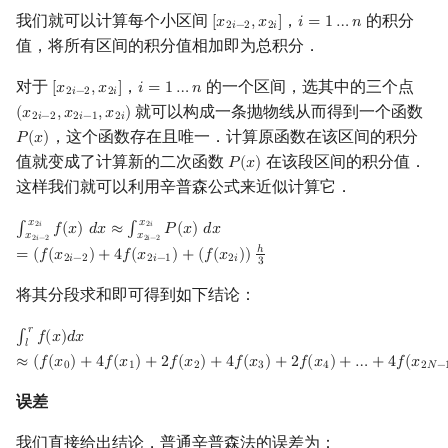
我们就可以计算每个小区间
，
的积分
回文树
二次剩余
可持久化数据结构
欧拉图
Kahan 求和
[
𝑥
,
𝑥
]
𝑖
=
1
…
𝑛
[
x
2
i
−
2
,
x
2
i
]
i
=
1
…
n
2
𝑖
−
2
2
𝑖
值，将所有区间的积分值相加即为总积分．
序列自动机
阶 & 原根
树套树
哈密顿图
珂朵莉树/颜色段均摊
对于
，
的一个区间，选其中的三个点
[
𝑥
,
𝑥
]
𝑖
=
1
…
𝑛
[
x
2
i
−
2
,
x
2
i
]
i
=
1
…
n
2
𝑖
−
2
2
𝑖
就可以构成一条抛物线从而得到一个函数
(
𝑥
,
𝑥
,
𝑥
)
(
x
2
i
−
2
,
x
2
i
−
1
,
x
2
i
)
2
𝑖
−
2
2
𝑖
−
1
2
𝑖
最小表示法
离散对数
K-D Tree
二分图
空间优化简介
，这个函数存在且唯一．计算原函数在该区间的积分
𝑃
(
𝑥
)
P
(
x
)
值就变成了计算新的二次函数
在该段区间的积分值．
𝑃
(
𝑥
)
P
(
x
)
Lyndon 分解
高次剩余 & 单位根
动态树
平面图
这样我们就可以利用辛普森公式来近似计算它．
Main–Lorentz 算法
数论分块
析合树
弦图
𝑥
𝑥
2
𝑖
2
𝑖
∫
𝑓
(
𝑥
)
𝑑
𝑥
≈
∫
𝑃
(
𝑥
)
𝑑
𝑥
∫
x
2
i
−
2
x
2
i
f
(
x
)
d
x
≈
∫
x
2
i
−
2
x
2
i
P
(
x
)
d
x
=
(
f
(
x
2
i
−
2
)
+
4
f
(
x
2
i
−
1
)
+
(
f
(
x
2
i
)
)
h
3
𝑥
𝑥
2
𝑖
−
2
2
𝑖
−
2
ℎ
=
(
𝑓
(
𝑥
)
+
4
𝑓
(
𝑥
)
+
(
𝑓
(
𝑥
)
)
2
𝑖
−
2
2
𝑖
−
1
2
𝑖
3
狄利克雷卷积
PQ 树
图的着色
将其分段求和即可得到如下结论：
莫比乌斯反演
手指树
网络流
𝑟
∫
𝑓
(
𝑥
)
𝑑
𝑥
∫
l
r
f
(
x
)
d
x
≈
(
f
(
x
0
)
+
4
f
(
x
1
)
+
2
f
(
x
2
)
+
4
f
(
x
3
)
+
2
f
(
x
4
)
+
…
+
4
f
(
x
2
N
−
1
)
+
f
(
x
2
N
)
𝑙
≈
(
𝑓
(
𝑥
)
+
4
𝑓
(
𝑥
)
+
2
𝑓
(
𝑥
)
+
4
𝑓
(
𝑥
)
+
2
𝑓
(
𝑥
)
+
…
+
4
𝑓
(
𝑥
杜教筛
霍夫曼树
图的匹配
0
1
2
3
4
2
𝑁
−
误差
Powerful Number 筛
Prüfer 序列
我们直接给出结论，普通辛普森法的误差为：