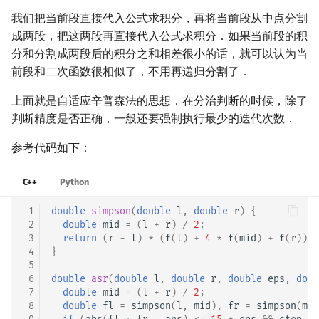
我们把当前段直接代入公式求积分，再将当前段从中点分割
成两段，把这两段再直接代入公式求积分．如果当前段的积
分和分割成两段后的积分之和相差很小的话，就可以认为当
前段和二次函数很相似了，不用再递归分割了．
上面就是自适应辛普森法的思想．在分治判断的时候，除了
判断精度是否正确，一般还要强制执行最少的迭代次数．
参考代码如下：
C++
Python
 1
double
simpson
(
double
l
,
double
r
)
{
 2
double
mid
=
(
l
+
r
)
/
2
;
 3
return
(
r
-
l
)
*
(
f
(
l
)
+
4
*
f
(
mid
)
+
f
(
r
))
/
 4
}
 5
 6
double
asr
(
double
l
,
double
r
,
double
eps
,
doub
 7
double
mid
=
(
l
+
r
)
/
2
;
 8
double
fl
=
simpson
(
l
,
mid
),
fr
=
simpson
(
mid