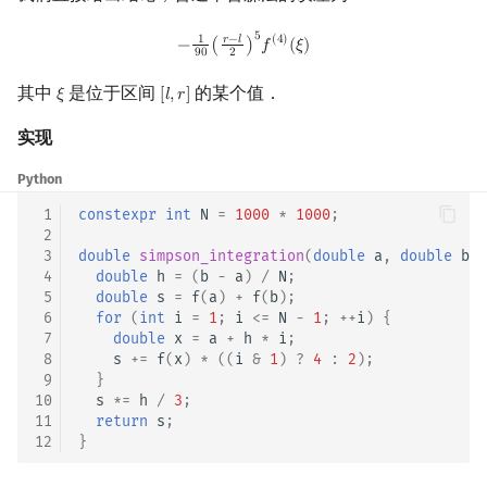
Min_25 筛
矩阵树定理
−
1
90
(
r
−
l
2
)
5
f
(
4
)
(
ξ
)
5
𝑟
−
𝑙
1
(
4
)
−
(
)
𝑓
(
𝜉
)
9
0
2
洲阁筛
LGV 引理
其中
是位于区间
的某个值．
𝜉
[
𝑙
,
𝑟
]
ξ
[
l
,
r
]
类欧几里德算法
最大团搜索算法
实现
Meissel–Lehmer 算法
支配树
Python
 1
constexpr
int
N
=
1000
*
1000
;
连分数
图上随机游走
 2
 3
double
simpson_integration
(
double
a
,
double
b
)
 4
double
h
=
(
b
-
a
)
/
N
;
Stern–Brocot 树与 Farey 序列
 5
double
s
=
f
(
a
)
+
f
(
b
);
 6
for
(
int
i
=
1
;
i
<=
N
-
1
;
++
i
)
{
二次域
 7
double
x
=
a
+
h
*
i
;
 8
s
+=
f
(
x
)
*
((
i
&
1
)
?
4
:
2
);
 9
}
Pell 方程
10
s
*=
h
/
3
;
11
return
s
;
12
}