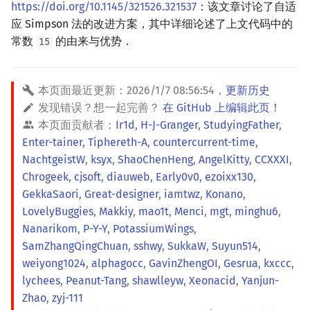
https://doi.org/10.1145/321526.321537
：该文章讨论了自适
应 Simpson 法的改进方案，其中详细论述了上文代码中的
常数
的由来与优势．
15
本页面最近更新：
2026/1/7 08:56:54
，
更新历史
发现错误？想一起完善？
在 GitHub 上编辑此页！
本页面贡献者：
Ir1d
,
H-J-Granger
,
StudyingFather
,
Enter-tainer
,
Tiphereth-A
,
countercurrent-time
,
NachtgeistW
,
ksyx
,
ShaoChenHeng
,
AngelKitty
,
CCXXXI
,
Chrogeek
,
cjsoft
,
diauweb
,
Early0v0
,
ezoixx130
,
GekkaSaori
,
Great-designer
,
iamtwz
,
Konano
,
LovelyBuggies
,
Makkiy
,
mao1t
,
Menci
,
mgt
,
minghu6
,
Nanarikom
,
P-Y-Y
,
PotassiumWings
,
SamZhangQingChuan
,
sshwy
,
SukkaW
,
Suyun514
,
weiyong1024
,
alphagocc
,
GavinZhengOI
,
Gesrua
,
kxccc
,
lychees
,
Peanut-Tang
,
shawlleyw
,
Xeonacid
,
Yanjun-
Zhao
,
zyj-111