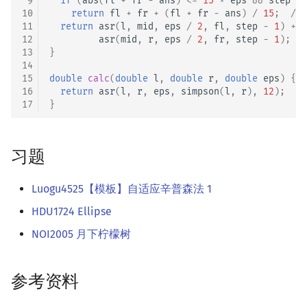
 9
if
(
abs
(
fl
+
fr
-
ans
)
<=
15
*
eps
&&
step
<
10
return
fl
+
fr
+
(
fl
+
fr
-
ans
)
/
15
;
/
11
return
asr
(
l
,
mid
,
eps
/
2
,
fl
,
step
-
1
)
+
12
asr
(
mid
,
r
,
eps
/
2
,
fr
,
step
-
1
);
13
}
14
15
double
calc
(
double
l
,
double
r
,
double
eps
)
{
16
return
asr
(
l
,
r
,
eps
,
simpson
(
l
,
r
),
12
);
17
}
习题
Luogu4525【模板】自适应辛普森法 1
HDU1724 Ellipse
NOI2005 月下柠檬树
参考资料