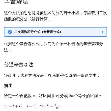
辛普森法
镜像站列表
Special Judge
Java 速成
前缀和 & 差分
IDA*
状压 DP
Boyer–Moore 算法
裴蜀定理 & 一次不定方程
多项式多点求值|快速插值
贝尔数
线性基
习题
块状数据结构
拓扑排序
扫描线
有限状态自动机
Dev-C++
文件操作
Lambda 表达式
归并排序
AVL 树
虚树
这个方法的思想是将被积区间分为若干小段，每段套用二次
函数的积分公式进行计算．
致谢
Testlib
Java 进阶
二分
回溯法
数位 DP
Z 函数（扩展 KMP）
费马小定理 & 欧拉定理
多项式初等函数
伯努利数
线性映射
参考资料
单调栈
最短路问题
旋转卡壳
计算理论基础
CLion
pb_ds
堆排序
红黑树
树分治
Polygon
倍增
Dancing Links
插头 DP
AC 自动机
模逆元
常系数齐次线性递推
Entringer Number
特征多项式
单调队列
生成树问题
半平面交
字节顺序
Geany
编译优化
桶排序
左偏红黑树
动态树分治
二次函数积分公式（辛普森公式）
根据这个辛普森公式，我们先介绍一种普通的辛普森积分
OJ 工具
构造
Alpha–Beta 剪枝
计数 DP
后缀数组 (SA)
线性同余方程
多项式平移|连续点值平移
Eulerian Number
对角化
ST 表
斯坦纳树
平面最近点对
约瑟夫问题
Xcode
希尔排序
AA 树
AHU 算法
法．
LaTeX 入门
优化
动态 DP
后缀自动机 (SAM)
中国剩余定理
符号化方法
分拆数
Jordan标准型
树状数组
拆点
随机增量法
表达式求值
GUIDE
锦标赛排序
树哈希
普通辛普森法
Git
概率 DP
后缀平衡树
升幂引理
Lagrange 反演
范德蒙德卷积
线段树
连通性相关
反演变换
在一台机器上规划任务
Sublime Text
Tim 排序
树上随机游走
1743 年，这种方法发表于托马斯·辛普森的一篇论文中．
DP 套 DP
广义后缀自动机
阶乘取模
形式幂级数复合|复合逆
Pólya 计数
划分树
环计数问题
计算几何杂项
主元素问题
CP Editor
排序相关 STL
描述
DP 优化
后缀树
卢卡斯定理
普通生成函数
图论计数
二叉搜索树 & 平衡树
最小环
Garsia–Wachs 算法
Code::Blocks
排序应用
给定一个自然数
，将区间
分成
个等长的区间
．
𝑛
[
𝑙
,
𝑟
]
2
𝑛
𝑥
n
[
l
,
r
]
2
n
x
其它 DP 方法
Manacher
同余方程
指数生成函数
跳表
2-SAT
15-puzzle
𝑟
−
𝑙
𝑥
=
𝑙
+
𝑖
ℎ
,
𝑖
=
0
…
2
𝑛
,
ℎ
=
.
x
i
=
l
+
i
h
,
i
=
0
…
2
n
,
h
=
r
−
l
2
n
.
𝑖
2
𝑛