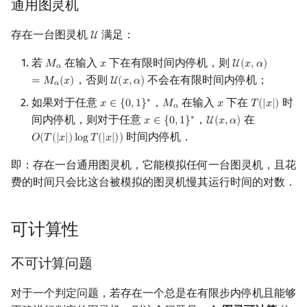
通用图灵机
存在一台图灵机
满足：
U
U
若
在输入
下在有限时间内停机，则
𝑀
𝑥
U
(
𝑥
,
𝛼
)
M
α
x
U
(
x
,
α
)
=
M
α
(
x
)
𝛼
，否则
不会在有限时间内停机；
=
𝑀
(
𝑥
)
U
(
𝑥
,
𝛼
)
U
(
x
,
α
)
𝛼
如果对于任意
，
在输入
下在
时
∗
𝑥
∈
{
0
,
1
}
𝑀
𝑥
𝑇
(
|
𝑥
|
)
x
∈
{
0
,
1
}
∗
M
α
x
T
(
|
x
|
)
𝛼
间内停机，则对于任意
，
在
∗
𝑥
∈
{
0
,
1
}
U
(
𝑥
,
𝛼
)
x
∈
{
0
,
1
}
∗
U
(
x
,
α
)
时间内停机．
𝑂
(
𝑇
(
|
𝑥
|
)
l
o
g
𝑇
(
|
𝑥
|
)
)
O
(
T
(
|
x
|
)
log
T
(
|
x
|
)
)
即：存在一台通用图灵机，它能模拟任何一台图灵机，且花
费的时间只会比这台被模拟的图灵机慢其运行时间的对数．
可计算性
不可计算问题
对于一个判定问题，若存在一个总是在有限步内停机且能够