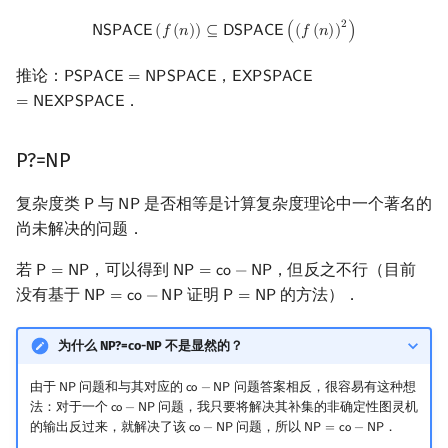
NSPACE
(
f
(
n
)
)
⊆
DSPACE
(
(
f
(
n
)
)
2
)
2
𝖭
𝖲
𝖯
𝖠
𝖢
𝖤
(
𝑓
(
𝑛
)
)
⊆
𝖣
𝖲
𝖯
𝖠
𝖢
𝖤
(
(
𝑓
(
𝑛
)
)
)
推论：
，
𝖯
𝖲
𝖯
𝖠
𝖢
𝖤
=
𝖭
𝖯
𝖲
𝖯
𝖠
𝖢
𝖤
𝖤
𝖷
𝖯
𝖲
𝖯
𝖠
𝖢
𝖤
PSPACE
=
NPSPACE
EXPSPACE
=
NEXPSPACE
．
=
𝖭
𝖤
𝖷
𝖯
𝖲
𝖯
𝖠
𝖢
𝖤
P?=NP
复杂度类
与
是否相等是计算复杂度理论中一个著名的
𝖯
𝖭
𝖯
P
NP
尚未解决的问题．
若
，可以得到
，但反之不行（目前
𝖯
=
𝖭
𝖯
𝖭
𝖯
=
𝖼
𝗈
−
𝖭
𝖯
P
=
NP
NP
=
co
−
NP
没有基于
证明
的方法）．
𝖭
𝖯
=
𝖼
𝗈
−
𝖭
𝖯
𝖯
=
𝖭
𝖯
NP
=
co
−
NP
P
=
NP
为什么 NP?=co-NP 不是显然的？
由于
问题和与其对应的
问题答案相反，很容易有这种想
𝖭
𝖯
𝖼
𝗈
−
𝖭
𝖯
NP
co
−
NP
法：对于一个
问题，我只要将解决其补集的非确定性图灵机
𝖼
𝗈
−
𝖭
𝖯
co
−
NP
的输出反过来，就解决了该
问题，所以
．
𝖼
𝗈
−
𝖭
𝖯
𝖭
𝖯
=
𝖼
𝗈
−
𝖭
𝖯
co
−
NP
NP
=
co
−
NP