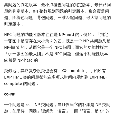
集问题的判定版本、最小点覆盖问题的判定版本、最长路问
题的判定版本、0-1 整数规划问题的判定版本、集合覆盖问
题、图着色问题、背包问题、三维匹配问题、最大割问题的
判定版本．
NPC 问题的功能性版本往往是 NP-hard 的，例如：「判定
一张图中是否存在大小为
的团」既是一个
类问题又是
𝑘
𝖭
𝖯
k
NP
NP-hard 的，从而它是一个 NPC 问题，而它的功能性版本
「求一张图的最大团」不是 NPC 问题，但这个功能性版本
依然是 NP-hard 的．
类似地，其它复杂度类也会有「XX-complete」，如所有
类的问题都能在多项式时间内规约到 EXPTIME-
𝖤
𝖷
𝖯
𝖳
𝖨
𝖬
𝖤
EXPTIME
complete 的问题．
co-NP
一个问题是
类问题，当且仅当它的补集是
类问
𝖼
𝗈
−
𝖭
𝖯
𝖭
𝖯
co
−
NP
NP
题．如果将「问题」理解为「语言」，而「语言」是
的
∗
Σ
Σ
∗