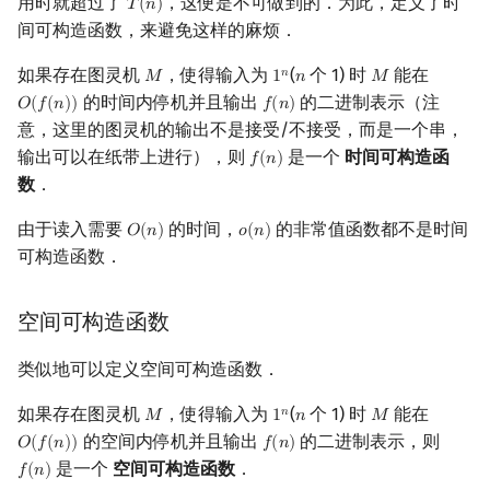
用时就超过了
，这便是不可做到的．为此，定义了时
𝑇
(
𝑛
)
T
(
n
)
间可构造函数，来避免这样的麻烦．
如果存在图灵机
，使得输入为
(
个 1) 时
能在
𝑛
𝑀
1
𝑛
𝑀
M
1
n
n
M
的时间内停机并且输出
的二进制表示（注
𝑂
(
𝑓
(
𝑛
)
)
𝑓
(
𝑛
)
O
(
f
(
n
)
)
f
(
n
)
意，这里的图灵机的输出不是接受/不接受，而是一个串，
输出可以在纸带上进行），则
是一个
时间可构造函
𝑓
(
𝑛
)
f
(
n
)
数
．
由于读入需要
的时间，
的非常值函数都不是时间
𝑂
(
𝑛
)
𝑜
(
𝑛
)
O
(
n
)
o
(
n
)
可构造函数．
空间可构造函数
类似地可以定义空间可构造函数．
如果存在图灵机
，使得输入为
(
个 1) 时
能在
𝑛
𝑀
1
𝑛
𝑀
M
1
n
n
M
的空间内停机并且输出
的二进制表示，则
𝑂
(
𝑓
(
𝑛
)
)
𝑓
(
𝑛
)
O
(
f
(
n
)
)
f
(
n
)
是一个
空间可构造函数
．
𝑓
(
𝑛
)
f
(
n
)