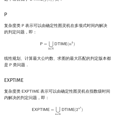
𝖣
𝖳
𝖨
𝖬
𝖤
(
𝑓
(
𝑛
)
)
DTIME
(
f
(
n
)
)
P
复杂度类
表示可以由确定性图灵机在多项式时间内解决
𝖯
P
的判定问题，即：
P
=
⋃
k
∈
N
DTIME
(
n
k
)
𝑘
⋃
𝖯
=
𝖣
𝖳
𝖨
𝖬
𝖤
(
𝑛
)
𝑘
∈
ℕ
线性规划、计算最大公约数、求图的最大匹配的判定版本都
是
类问题．
𝖯
P
EXPTIME
复杂度类
表示可以由确定性图灵机在指数级时间
𝖤
𝖷
𝖯
𝖳
𝖨
𝖬
𝖤
EXPTIME
内解决的判定问题，即：
EXPTIME
=
⋃
k
∈
N
DTIME
(
2
n
k
)
𝑘
𝑛
⋃
𝖤
𝖷
𝖯
𝖳
𝖨
𝖬
𝖤
=
𝖣
𝖳
𝖨
𝖬
𝖤
(
2
)