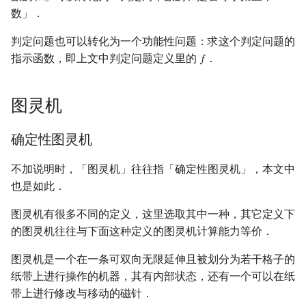
矩阵树定理
NEXPTIME
Min_25 筛
数」．
判定问题也可以转化为一个功能性问题：求这个判定问题的
LGV 引理
#P
洲阁筛
指示函数，即上文中判定问题定义里的
．
𝑓
f
最大团搜索算法
DSPACE
类欧几里德算法
图灵机
支配树
NSPACE
Meissel–Lehmer 算法
确定性图灵机
图上随机游走
多项式时间
连分数
不加说明时，「图灵机」往往指「确定性图灵机」，本文中
Strongly polynomial time
Stern–Brocot 树与 Farey
也是如此．
强多项式时间
二次域
图灵机有很多不同的定义，这里选取其中一种，其它定义下
Weakly polynomial time 弱
的图灵机往往与下面这种定义的图灵机计算能力等价．
多项式时间
Pell 方程
图灵机是一个在一条可双向无限延伸且被划分为若干格子的
纸带上进行操作的机器，其有内部状态，还有一个可以在纸
Pseudo-polynomial time
带上进行修改与移动的磁针．
伪多项式时间