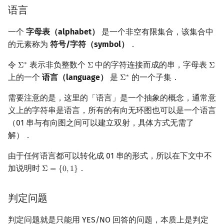
语言
镜像站列表
Special Judge
Java 速成
前缀和 & 差分
IDA*
状压 DP
Boyer–Moore 算法
置换和排列
块状数据结构
拓扑排序
扫描线
多带图灵机
Dev-C++
文件操作
Lambda 表达式
归并排序
裴蜀定理 & 一次不定方程
多项式多点求值|快速插值
贝尔数
线性基
AVL 树
虚树
莫队配合 bitset
一个
字母表（alphabet）
是一个非空有限集合，该集合中
致谢
Testlib
Java 进阶
二分
回溯法
数位 DP
Z 函数（扩展 KMP）
弧度制与坐标系
单调栈
最短路问题
旋转卡壳
图灵机的编码
CLion
pb_ds
堆排序
费马小定理 & 欧拉定理
多项式初等函数
伯努利数
线性映射
红黑树
树分治
的元素称为
符号/字符（symbol）
．
Polygon
倍增
Dancing Links
插头 DP
AC 自动机
复数
单调队列
生成树问题
半平面交
通用图灵机
Geany
编译优化
桶排序
模逆元
常系数齐次线性递推
Entringer Number
特征多项式
左偏红黑树
动态树分治
令
表示非负整数个
中的字符连接而成的串，字母表
∗
Σ
Σ
Σ
Σ
∗
Σ
Σ
上的一个
语言（language）
是
的一个子集．
∗
Σ
Σ
∗
OJ 工具
构造
Alpha–Beta 剪枝
计数 DP
后缀数组 (SA)
数论
ST 表
斯坦纳树
平面最近点对
可计算性
Xcode
希尔排序
线性同余方程
多项式平移|连续点值平移
Eulerian Number
对角化
AA 树
AHU 算法
需要注意的是，这里的「语言」是一个抽象的概念，通常意
义上的字符串是语言，所有的有向无环图也可以是一个语言
LaTeX 入门
优化
动态 DP
后缀自动机 (SAM)
多项式与生成函数
树状数组
拆点
随机增量法
不可计算问题
GUIDE
锦标赛排序
中国剩余定理
符号化方法
分拆数
Jordan标准型
树哈希
（01 串与有向图之间可以建立双射，具体方式无需了
解）．
Git
概率 DP
后缀平衡树
组合数学
线段树
连通性相关
反演变换
停机问题
Sublime Text
Tim 排序
升幂引理
Lagrange 反演
范德蒙德卷积
树上随机游走
由于任何语言都可以转化成 01 串的形式，所以在下文中不
DP 套 DP
广义后缀自动机
线性代数
划分树
环计数问题
计算几何杂项
丘奇 - 图灵论题
CP Editor
排序相关 STL
阶乘取模
形式幂级数复合|复合逆
Pólya 计数
加说明时
．
Σ
=
{
0
,
1
}
Σ
=
{
0
,
1
}
DP 优化
后缀树
线性规划
二叉搜索树 & 平衡树
最小环
复杂度类
Code::Blocks
排序应用
卢卡斯定理
普通生成函数
图论计数
判定问题
其它 DP 方法
Manacher
抽象代数
跳表
2-SAT
R 和 RE
同余方程
指数生成函数
判定问题就是只能用 YES/NO 回答的问题，本质上是判定