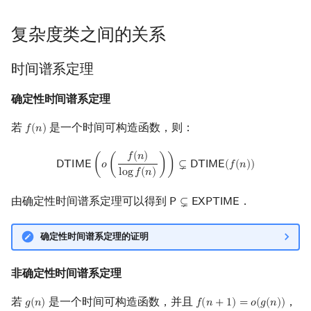
复杂度类之间的关系
时间谱系定理
确定性时间谱系定理
若
是一个时间可构造函数，则：
𝑓
(
𝑛
)
f
(
n
)
DTIME
(
o
(
f
(
n
)
log
f
(
n
)
)
)
⊊
DTIME
(
f
(
n
)
)
𝑓
(
𝑛
)
𝖣
𝖳
𝖨
𝖬
𝖤
(
𝑜
(
)
)
⊊
𝖣
𝖳
𝖨
𝖬
𝖤
(
𝑓
(
𝑛
)
)
l
o
g
𝑓
(
𝑛
)
由确定性时间谱系定理可以得到
．
𝖯
⊊
𝖤
𝖷
𝖯
𝖳
𝖨
𝖬
𝖤
P
⊊
EXPTIME
确定性时间谱系定理的证明
非确定性时间谱系定理
若
是一个时间可构造函数，并且
，
𝑔
(
𝑛
)
𝑓
(
𝑛
+
1
)
=
𝑜
(
𝑔
(
𝑛
)
)
g
(
n
)
f
(
n
+
1
)
=
o
(
g
(
n
)
)