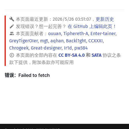
本页面最近更新：
2026/5/26 03:51:07
，
更新历史
发现错误？想一起完善？
在 GitHub 上编辑此页！
本页面贡献者：
ouuan
,
Tiphereth-A
,
Enter-tainer
,
GreyTigerOIer
,
mgt
,
aqhan
,
Backl1ght
,
CCXXXI
,
Chrogeek
,
Great-designer
,
Ir1d
,
pw384
本页面的全部内容在
CC BY-SA 4.0
和
SATA
协议之条
款下提供，附加条款亦可能应用