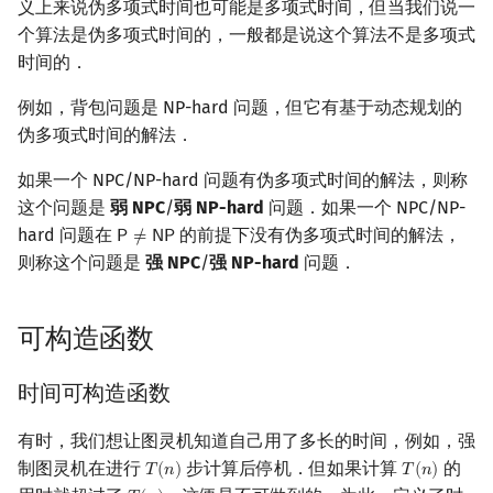
义上来说伪多项式时间也可能是多项式时间，但当我们说一
个算法是伪多项式时间的，一般都是说这个算法不是多项式
时间的．
例如，背包问题是 NP-hard 问题，但它有基于动态规划的
伪多项式时间的解法．
如果一个 NPC/NP-hard 问题有伪多项式时间的解法，则称
这个问题是
弱 NPC
/
弱 NP-hard
问题．如果一个 NPC/NP-
hard 问题在
的前提下没有伪多项式时间的解法，
𝖯
≠
𝖭
𝖯
P
≠
NP
则称这个问题是
强 NPC
/
强 NP-hard
问题．
可构造函数
时间可构造函数
有时，我们想让图灵机知道自己用了多长的时间，例如，强
制图灵机在进行
步计算后停机．但如果计算
的
𝑇
(
𝑛
)
𝑇
(
𝑛
)
T
(
n
)
T
(
n
)