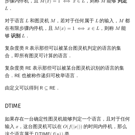
步骤内停机，且
，则称
能够
判定
𝑀
(
𝑥
)
=
1
⟺
𝑥
∈
𝐿
𝑀
M
(
x
)
=
1
⟺
x
∈
L
M
．
𝐿
L
对于语言
和图灵机
，若对于任何属于
的输入，
都
𝐿
𝑀
𝐿
𝑀
L
M
L
M
在有限步骤内停机，且
，则称
能
𝑀
(
𝑥
)
=
1
⟺
𝑥
∈
𝐿
𝑀
M
(
x
)
=
1
⟺
x
∈
L
M
够
识别
．
𝐿
L
复杂度类
表示那些可以被某台图灵机判定的语言的集
𝖱
R
合，即所有图灵可计算的语言．
复杂度类
表示那些可以被某台图灵机识别的语言的集
𝖱
𝖤
RE
合．
也被称作递归可枚举语言．
𝖱
𝖤
RE
由定义可以得到
．
𝖱
⊆
𝖱
𝖤
R
⊆
RE
DTIME
如果存在一台确定性图灵机能够判定一个语言，且对于任何
输入
，这台图灵机可以在
的时间内停机，那么
𝑥
𝑂
(
𝑓
(
|
𝑥
|
)
)
x
O
(
f
(
|
x
|
)
)
这个语言属于
类．