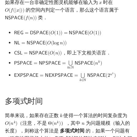
如果存在一台非确定性图灵机能够在输入为
时在
𝑥
x
的空间内判定一个语言，那么这个语言属于
𝑂
(
𝑓
(
|
𝑥
|
)
)
O
(
f
(
|
x
|
)
)
类．
𝖭
𝖲
𝖯
𝖠
𝖢
𝖤
(
𝑓
(
𝑛
)
)
NSPACE
(
f
(
n
)
)
𝖱
𝖤
𝖦
=
𝖣
𝖲
𝖯
𝖠
𝖢
𝖤
(
𝑂
(
1
)
)
=
𝖭
𝖲
𝖯
𝖠
𝖢
𝖤
(
𝑂
(
1
)
)
REG
=
DSPACE
(
O
(
1
)
)
=
NSPACE
(
O
(
1
)
)
𝖭
𝖫
=
𝖭
𝖲
𝖯
𝖠
𝖢
𝖤
(
𝑂
(
l
o
g
𝑛
)
)
NL
=
NSPACE
(
O
(
log
n
)
)
，即上下文相关语言．
𝖢
𝖲
𝖫
=
𝖭
𝖲
𝖯
𝖠
𝖢
𝖤
(
𝑂
(
𝑛
)
)
CSL
=
NSPACE
(
O
(
n
)
)
𝑘
⋃
𝖯
𝖲
𝖯
𝖠
𝖢
𝖤
=
𝖭
𝖯
𝖲
𝖯
𝖠
𝖢
𝖤
=
𝖭
𝖲
𝖯
𝖠
𝖢
𝖤
(
𝑛
)
PSPACE
=
NPSPACE
=
⋃
k
∈
N
NSPACE
(
n
k
)
𝑘
∈
ℕ
𝑘
𝑛
⋃
𝖤
𝖷
𝖯
𝖲
𝖯
𝖠
𝖢
𝖤
=
𝖭
𝖤
𝖷
𝖯
𝖲
𝖯
𝖠
𝖢
𝖤
=
𝖭
𝖲
𝖯
𝖠
𝖢
𝖤
(
2
)
EXPSPACE
=
NEXPSPACE
=
⋃
k
∈
N
NSPACE
(
2
n
k
)
𝑘
∈
ℕ
多项式时间
简单来说，如果存在正数
使得一个算法的时间复杂度为
𝑘
k
（注意，不是
），其中
为问题规模（输入的
𝑘
𝑘
𝑂
(
𝑛
)
Θ
(
𝑛
)
𝑛
O
(
n
k
)
Θ
(
n
k
)
n
长度），则称这个算法是
多项式时间
的．如果一个问题有