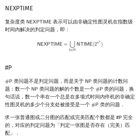
NEXPTIME
复杂度类
表示可以由非确定性图灵机在指数级
𝖭
𝖤
𝖷
𝖯
𝖳
𝖨
𝖬
𝖤
NEXPTIME
时间内解决的判定问题，即：
NEXPTIME
=
⋃
k
∈
N
NTIME
(
2
n
k
)
𝑘
𝑛
⋃
𝖭
𝖤
𝖷
𝖯
𝖳
𝖨
𝖬
𝖤
=
𝖭
𝖳
𝖨
𝖬
𝖤
(
2
)
𝑘
∈
ℕ
#P
类问题不是判定问题，而是关于
类问题的计数问
#
𝖯
𝖭
𝖯
#
P
NP
题：数一个
类问题的解的个数是一个
类的问题．换
𝖭
𝖯
#
𝖯
NP
#
P
句话说，数一个串在一个总是在多项式时间内停机的非确定
性图灵机的多少个分支处被接受是一个
类的问题．
#
𝖯
#
P
求一张普通图或二分图的匹配或完美匹配个数都是 #P 完全
的，对应的判定问题为「判定一张图是否存在（完美）匹
配」．