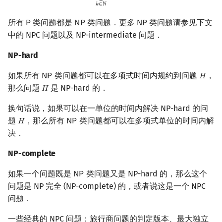
𝑘
∈
ℕ
所有
类问题都是
类问题．更多
类问题请参见下文
𝖯
𝖭
𝖯
𝖭
𝖯
P
NP
NP
中的 NPC 问题以及 NP-intermediate 问题．
NP-hard
如果所有
类问题都可以在多项式时间内规约到问题
，
𝖭
𝖯
𝐻
NP
H
那么问题
是 NP-hard 的．
𝐻
H
换句话说，如果可以在一单位的时间内解决 NP-hard 的问
题
，那么所有
类问题都可以在多项式单位的时间内解
𝐻
𝖭
𝖯
H
NP
决．
NP-complete
如果一个问题既是
类问题又是 NP-hard 的，那么这个
𝖭
𝖯
NP
问题是 NP 完全 (NP-complete) 的，或者说这是一个 NPC
问题．
一些经典的 NPC 问题：旅行商问题的判定版本、最大独立