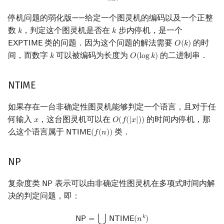
𝑘
∈
ℕ
停机问题的弱化版——给定一个图灵机的编码以及一个正整
数
，判定这个图灵机是否在
步内停机，是一个
𝑘
𝑘
k
k
类的问题．因为这个问题的解法需要
的时
𝖤
𝖷
𝖯
𝖳
𝖨
𝖬
𝖤
𝑂
(
𝑘
)
EXPTIME
O
(
k
)
间，而数字
可以被编码为长度为
的二进制串．
𝑘
𝑂
(
l
o
g
𝑘
)
k
O
(
log
k
)
NTIME
如果存在一台非确定性图灵机能够判定一个语言，且对于任
何输入
，这台图灵机可以在
的时间内停机，那
𝑥
𝑂
(
𝑓
(
|
𝑥
|
)
)
x
O
(
f
(
|
x
|
)
)
么这个语言属于
类．
𝖭
𝖳
𝖨
𝖬
𝖤
(
𝑓
(
𝑛
)
)
NTIME
(
f
(
n
)
)
NP
复杂度类
表示可以由非确定性图灵机在多项式时间内解
𝖭
𝖯
NP
决的判定问题，即：
NP
=
⋃
k
∈
N
NTIME
(
n
k
)
𝑘
⋃
𝖭
𝖯
=
𝖭
𝖳
𝖨
𝖬
𝖤
(
𝑛
)