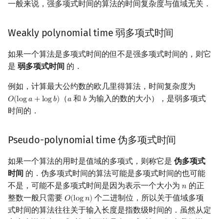
一般来说，强多项式时间的算法的时间复杂度与值域无关．
Weakly polynomial time 弱多项式时间
如果一个算法是多项式时间的但不是强多项式时间的，则它
是
弱多项式时间
的．
例如，计算最大公约数的欧几里得算法，时间复杂度为
（
和
为输入的数的大小），是弱多项式
𝑂
(
l
o
g
𝑎
+
l
o
g
𝑏
)
𝑎
𝑏
O
(
log
a
+
log
b
)
a
b
时间的．
Pseudo-polynomial time 伪多项式时间
如果一个算法的用时是值域的多项式，则称它是
伪多项式
时间
的．伪多项式时间的算法可能是多项式时间的也可能
不是，可能不是多项式时间是因为表示一个大小为
的正
𝑛
n
整数一般只需要
个二进制位，所以关于值域多项
𝑂
(
l
o
g
𝑛
)
O
(
log
n
)
式时间的算法往往关于输入长度是指数级时间的．虽然从定