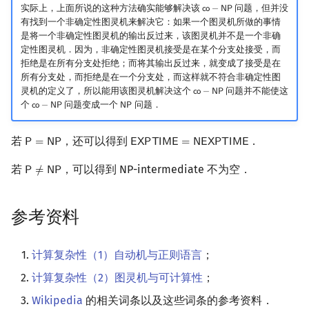
实际上，上面所说的这种方法确实能够解决该
问题，但并没
𝖼
𝗈
−
𝖭
𝖯
co
−
NP
有找到一个非确定性图灵机来解决它：如果一个图灵机所做的事情
是将一个非确定性图灵机的输出反过来，该图灵机并不是一个非确
定性图灵机．因为，非确定性图灵机接受是在某个分支处接受，而
拒绝是在所有分支处拒绝；而将其输出反过来，就变成了接受是在
所有分支处，而拒绝是在一个分支处，而这样就不符合非确定性图
灵机的定义了，所以能用该图灵机解决这个
问题并不能使这
𝖼
𝗈
−
𝖭
𝖯
co
−
NP
个
问题变成一个
问题．
𝖼
𝗈
−
𝖭
𝖯
𝖭
𝖯
co
−
NP
NP
若
，还可以得到
．
𝖯
=
𝖭
𝖯
𝖤
𝖷
𝖯
𝖳
𝖨
𝖬
𝖤
=
𝖭
𝖤
𝖷
𝖯
𝖳
𝖨
𝖬
𝖤
P
=
NP
EXPTIME
=
NEXPTIME
若
，可以得到 NP-intermediate 不为空．
𝖯
≠
𝖭
𝖯
P
≠
NP
参考资料
计算复杂性（1）自动机与正则语言
；
计算复杂性（2）图灵机与可计算性
；
Wikipedia
的相关词条以及这些词条的参考资料．