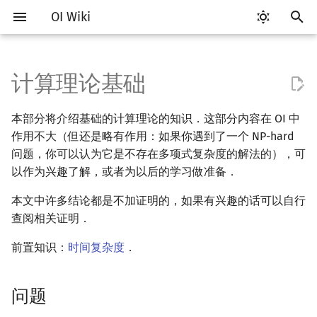
OI Wiki
键
入
计算理论基础
Getting Started
比赛相关简介
工具软件简介
语言基础简介
算法基础简介
搜索部分简介
动态规划部分简介
字符串部分简介
数学部分简介
数据结构部分简介
图论部分简介
计算几何部分简介
离线算法简介
随机函数
问题
RMQ
OI 赛事与赛制
题型概述
读入、输出优化
Vim
评测工具简介
Testlib 简介
Hello, World!
C++ 标准库简介
类
复杂度简介
排序简介
DP 优化简介
后缀数组简介
数字系统简介
数论基础
多项式与生成函数简介
排列组合
线性代数简介
线性规划基础
基本概念
基本概念
博弈论简介
插值
并查集
堆简介
分块思想
线段树基础
二叉搜索树 & 平衡树
可持久化数据结构简介
线段树套线段树
Link Cut Tree
树基础
最短路
最小生成树
强连通分量
网络流简介
图匹配
莫队算法简介
以
本部分将介绍基础的计算理论的知识．这部分内容在 OI 中
开
关于本项目
赛事
代码编辑工具
C++ 基础
复杂度
DFS（搜索）
动态规划基础
字符串基础
布尔代数
栈
图论相关概念
二维计算几何基础
CDQ 分治
随机化技巧
并查集应用
语言
ICPC/CCPC 赛事与赛制
交互题
分段打表
Emacs
Arbiter
通用
C++ 语法基础
STL 容器
命名空间
均摊复杂度
选择排序
单调队列/单调栈优化
最优原地后缀排序算法
进位制
模算术简介
代数基本定理
抽屉原理
向量
单纯形法
群论
条件概率与独立性
公平组合游戏
数值积分
并查集复杂度
二叉堆
块状数组
线段树合并 & 分裂
Treap
可持久化线段树
平衡树套线段树
全局平衡二叉树
树的直径
差分约束
最小树形图
双连通分量
最大流
二分图最大匹配
普通莫队算法
作用不大（但还是略有作用：如果你遇到了一个 NP-hard
始
问题，你可以认为它是不存在多项式复杂度的解法的），可
如何参与
题型
评测工具
C++ 标准库
枚举
BFS（搜索）
记忆化搜索
标准库
数字系统
队列
图的存储
三维计算几何基础
整体二分
爬山算法
括号序列
判定问题
常见错误
VS Code
Cena
Generator
变量
STL 算法
值类别
冒泡排序
斜率优化
平衡三进制
素数
快速傅里叶变换
容斥原理
内积和外积
环论
随机变量
零和游戏
高斯消元
配对堆
块状链表
李超线段树
Splay 树
可持久化块状数组
线段树套平衡树
Euler Tour Tree
树的中心
k 短路
最小直径生成树
割点和桥
最小割
二分图最大权匹配
带修改莫队
以作为兴趣了解，或者为以后的学习做准备．
搜
OI Wiki 不是什么
学习路线
命令行
C++ 进阶
模拟
双向搜索
背包 DP
字符串匹配
位操作
链表
DFS（图论）
距离
莫队算法
模拟退火
线段树与离线询问
功能性问题
常见技巧
Atom
CCR Plus
Validator
运算
bitset
重载运算符
插入排序
四边形不等式优化
格雷码
最大公约数
快速数论变换
斐波那契数列
矩阵
域论
随机变量的数字特征
非公平组合游戏
牛顿迭代法
左偏树
树分块
猫树
WBLT
可持久化平衡树
树状数组套权值线段树
Top Tree
树的重心
同余最短路
圆方树
费用流
一般图最大匹配
树上莫队
索
本文中许多结论都是不加证明的，如果有兴趣的话可以自行
查阅相关证明．
格式手册
学习资源
命令行编译与调试
C++ 与其他常用语言的区别
递归 & 分治
启发式搜索
区间 DP
字符串哈希
二进制集合操作
哈希表
BFS（图论）
Pick 定理
图灵机
Eclipse
Lemon
Interactor
流程控制语句
string
引用
计数排序
Slope Trick 优化
欧拉函数
快速沃尔什变换
错位排列
初等变换
Schreier–Sims 算法
概率不等式
Sqrt Tree
区间最值操作 & 区间历史
替罪羊树
可持久化字典树
分块套树状数组
最近公共祖先
点/边连通度
上下界网络流
一般图最大权匹配
回滚莫队
前置知识：
时间复杂度
．
值
数学符号表
技巧
编译器
Pascal 转 C++ 急救
贪心
A*
DAG 上的 DP
字典树 (Trie)
高精度计算
并查集
树上问题
三角剖分
确定性图灵机
Notepad++
Checker
高级数据类型
pair
常量
基数排序
WQS 二分
筛法
Chirp Z 变换
卡特兰数
行列式
笛卡尔树
可持久化可并堆
树链剖分
Stoer–Wagner 算法
稳定匹配
二维莫队
Kinetic Tournament Tree
问题
F.A.Q.
出题
WSL (Windows 10)
Python 速成
排序
迭代加深搜索
树形 DP
前缀函数与 KMP 算法
快速幂
堆
有向无环图
凸包
非确定性图灵机
Kate
函数
新版 C++ 特性
快速排序
状态设计优化
分解质因数
多项式牛顿迭代
斯特林数
线性空间
Size Balanced Tree
树上启发式合并
莫队二次离线