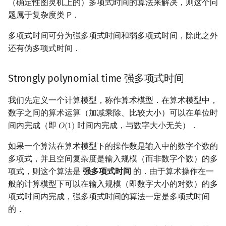
（确定性图灵机上的）多项式时间的算法来解决，则这个问
题属于复杂度类
．
𝖯
P
多项式时间可分为强多项式时间和弱多项式时间，除此之外
还有伪多项式时间．
Strongly polynomial time 强多项式时间
我们先定义一个计算模型，称作算术模型．在算术模型中，
数字之间的算术运算（加减乘除、比较大小）可以在单位时
间内完成（即
时间内完成，与数字大小无关）．
𝑂
(
1
)
O
(
1
)
如果一个算法在算术模型下的操作数是输入中的数字个数的
多项式，并且空间复杂度是输入规模（而非数字个数）的多
项式，则这个算法是
强多项式时间
的．由于算术操作在一
般的计算模型下可以在输入规模（即数字大小的对数）的多
项式时间内完成，强多项式时间的算法一定是多项式时间
的．