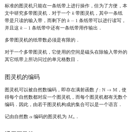
标准的图灵机只能在一条纸带上进行操作，但为了方便，本
文中研究多带图灵机．对于一个
带图灵机，其中一条纸
𝑘
k
带是只读的输入带，而剩下的
条纸带可以进行读写，
𝑘
−
1
k
−
1
并且这
条纸带中还有一条纸带用作输出．
𝑘
−
1
k
−
1
多带图灵机的纸带数必须是有限的．
对于一个多带图灵机，它使用的空间是磁头在除输入带外的
其它纸带上所访问过的单元格数目．
图灵机的编码
图灵机可以被自然数编码，即存在满射函数
，使
𝑓
:
ℕ
→
𝕄
f
:
N
→
M
得每个自然数都对应一个图灵机，而每个图灵机都有无数个
编码．因此，由若干图灵机构成的集合可以是一个语言．
记由自然数
编码的图灵机为
．
𝛼
𝑀
α
M
α
𝛼