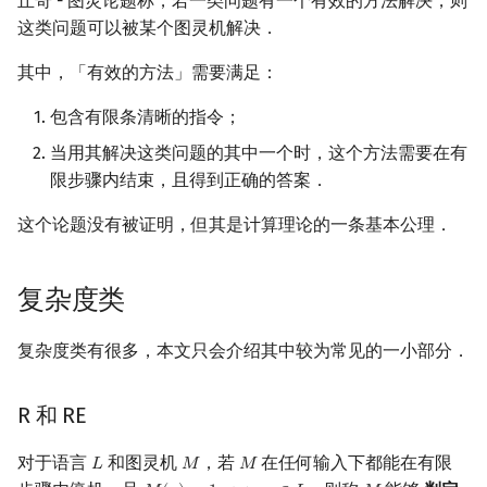
丘奇 - 图灵论题称，若一类问题有一个有效的方法解决，则
这类问题可以被某个图灵机解决．
其中，「有效的方法」需要满足：
包含有限条清晰的指令；
当用其解决这类问题的其中一个时，这个方法需要在有
限步骤内结束，且得到正确的答案．
这个论题没有被证明，但其是计算理论的一条基本公理．
复杂度类
复杂度类有很多，本文只会介绍其中较为常见的一小部分．
R 和 RE
对于语言
和图灵机
，若
在任何输入下都能在有限
𝐿
𝑀
𝑀
L
M
M