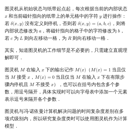
P?=NP
图灵机从初始状态与纸带起点起，每次根据当前的内部状态
和当前磁针指向的纸带上的单元格中的字符
进行操作：
𝑥
𝑦
x
y
参考资料
若
没有定义则停机，否则若
，则将
𝛿
(
𝑥
,
𝑦
)
𝛿
(
𝑥
,
𝑦
)
=
(
𝑎
,
𝑏
,
𝑐
)
δ
(
x
,
y
)
δ
(
x
,
y
)
=
(
a
,
b
,
c
)
内部状态修改为
，将磁针指向的格子中的字符修改为
，
𝑎
𝑏
a
b
若
为
则向左移动一格，为
则向右移动一格．
𝑐
𝐿
𝑅
c
L
R
其实，知道图灵机的工作细节是不必要的，只需建立直观理
解即可．
图灵机
在输入
下的输出记作
（
当且仅
𝑀
𝑥
𝑀
(
𝑥
)
𝑀
(
𝑥
)
=
1
M
x
M
(
x
)
M
(
x
)
=
1
当
接受
，
当且仅当
在输入
下在有限步
𝑀
𝑥
𝑀
(
𝑥
)
=
0
𝑀
𝑥
M
x
M
(
x
)
=
0
M
x
骤内停机且
不接受
），也可以在括号内包含多个参
𝑀
𝑥
M
x
数，用逗号隔开，具体实现时可以向字母表中添加一个元素
表示逗号来隔开各个参数．
图灵机与冯·诺依曼计算机解决问题的时间复杂度差别在多
项式级别内，所以研究复杂度类时可以使用图灵机作为计算
模型．