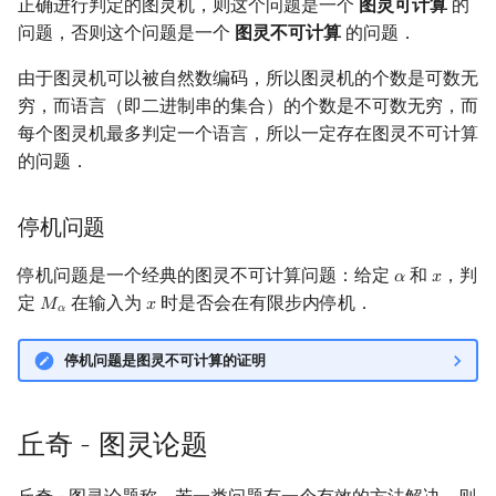
正确进行判定的图灵机，则这个问题是一个
图灵可计算
的
问题，否则这个问题是一个
图灵不可计算
的问题．
由于图灵机可以被自然数编码，所以图灵机的个数是可数无
穷，而语言（即二进制串的集合）的个数是不可数无穷，而
每个图灵机最多判定一个语言，所以一定存在图灵不可计算
的问题．
停机问题
停机问题是一个经典的图灵不可计算问题：给定
和
，判
𝛼
𝑥
α
x
定
在输入为
时是否会在有限步内停机．
𝑀
𝑥
M
α
x
𝛼
停机问题是图灵不可计算的证明
丘奇 - 图灵论题