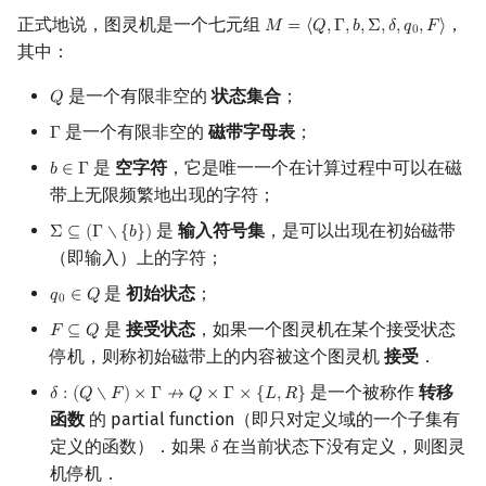
正式地说，图灵机是一个七元组
，
𝑀
=
⟨
𝑄
,
Γ
,
𝑏
,
Σ
,
𝛿
,
𝑞
,
𝐹
⟩
M
=
⟨
Q
,
Γ
,
b
,
Σ
,
δ
,
q
0
,
F
⟩
0
可构造函数
其中：
时间可构造函数
是一个有限非空的
状态集合
；
𝑄
Q
是一个有限非空的
磁带字母表
；
Γ
Γ
空间可构造函数
是
空字符
，它是唯一一个在计算过程中可以在磁
𝑏
∈
Γ
b
∈
Γ
复杂度类之间的关系
带上无限频繁地出现的字符；
是
输入符号集
，是可以出现在初始磁带
Σ
⊆
(
Γ
∖
{
𝑏
}
)
Σ
⊆
(
Γ
∖
{
b
}
)
时间谱系定理
（即输入）上的字符；
是
初始状态
；
𝑞
∈
𝑄
q
0
∈
Q
确定性时间谱系定理
0
是
接受状态
，如果一个图灵机在某个接受状态
𝐹
⊆
𝑄
F
⊆
Q
非确定性时间谱系定理
停机，则称初始磁带上的内容被这个图灵机
接受
．
是一个被称作
转移
𝛿
:
(
𝑄
∖
𝐹
)
×
Γ
↛
𝑄
×
Γ
×
{
𝐿
,
𝑅
}
δ
:
(
Q
∖
F
)
×
Γ
↛
Q
×
Γ
×
{
L
,
R
}
空间谱系定理
函数
的 partial function（即只对定义域的一个子集有
定义的函数）．如果
在当前状态下没有定义，则图灵
𝛿
δ
萨维奇定理
机停机．