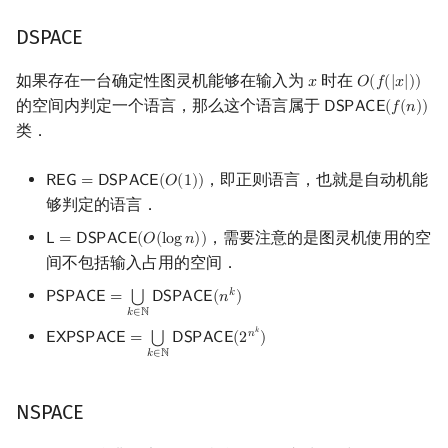
DSPACE
如果存在一台确定性图灵机能够在输入为
时在
𝑥
𝑂
(
𝑓
(
|
𝑥
|
)
)
x
O
(
f
(
|
x
|
)
)
的空间内判定一个语言，那么这个语言属于
𝖣
𝖲
𝖯
𝖠
𝖢
𝖤
(
𝑓
(
𝑛
)
)
DSPACE
(
f
(
n
)
)
类．
，即正则语言，也就是自动机能
𝖱
𝖤
𝖦
=
𝖣
𝖲
𝖯
𝖠
𝖢
𝖤
(
𝑂
(
1
)
)
REG
=
DSPACE
(
O
(
1
)
)
够判定的语言．
，需要注意的是图灵机使用的空
𝖫
=
𝖣
𝖲
𝖯
𝖠
𝖢
𝖤
(
𝑂
(
l
o
g
𝑛
)
)
L
=
DSPACE
(
O
(
log
n
)
)
间不包括输入占用的空间．
𝑘
⋃
𝖯
𝖲
𝖯
𝖠
𝖢
𝖤
=
𝖣
𝖲
𝖯
𝖠
𝖢
𝖤
(
𝑛
)
PSPACE
=
⋃
k
∈
N
DSPACE
(
n
k
)
𝑘
∈
ℕ
𝑘
𝑛
⋃
𝖤
𝖷
𝖯
𝖲
𝖯
𝖠
𝖢
𝖤
=
𝖣
𝖲
𝖯
𝖠
𝖢
𝖤
(
2
)
EXPSPACE
=
⋃
k
∈
N
DSPACE
(
2
n
k
)
𝑘
∈
ℕ
NSPACE