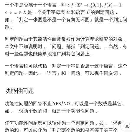
一个串是否属于一个语言，即：
∗
𝑓
:
Σ
→
{
0
,
1
}
,
𝑓
(
𝑥
)
=
1
f
:
Σ
∗
→
{
0
,
1
}
,
f
(
x
)
=
1
⟺
x
∈
L
回文树
概率论
可持久化数据结构
欧拉图
DTIME
二次剩余
是一个关于字母表
和语言
的判定问题．
⟺
𝑥
∈
𝐿
Σ
𝐿
Σ
L
如，「判定一张图是不是一个有向无环图」就是一个判定问
序列自动机
博弈论
树套树
哈密顿图
P
阶 & 原根
题．
最小表示法
数值算法
K-D Tree
二分图
EXPTIME
离散对数
判定问题由于其简洁性而常常被作为计算理论研究的对象．
本文中不加说明时，「问题」都指「判定问题」，当然，有
Lyndon 分解
序理论
动态树
平面图
NTIME
高次剩余 & 单位根
时一些命题也能简单地推广到其它问题上．
Main–Lorentz 算法
杨氏矩阵
析合树
弦图
NP
数论分块
一个语言也可以代指「判定一个串是否属于这个语言」这个
判定问题，因此，「语言」和「问题」可以视作同义词．
拟阵
PQ 树
图的着色
NP-hard
狄利克雷卷积
功能性问题
Berlekamp–Massey 算法
手指树
网络流
NP-complete
莫比乌斯反演
功能性问题的回答不止 YES/NO，可以是一个数或是其它．
霍夫曼树
图的匹配
co-NP
杜教筛
如，「求两个数的和」就是一个功能性问题．
Prüfer 序列
NP-intermediate
Powerful Number 筛
任何功能性问题都可以转化为一个判定问题，如，「求两个
数的和」可以转化为「判定两个数的和是否等于第三个