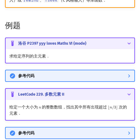
入）或
rewind
、
fseek
（C 风格输入）等库函数．
矩阵树定理
Min_25 筛
LGV 引理
洲阁筛
例题
最大团搜索算法
类欧几里德算法
洛谷 P2397 yyy loves Maths VI (mode)
支配树
Meissel–Lehmer 算法
求给定序列的主元素．
图上随机游走
连分数
参考代码
Stern–Brocot 树与 Farey
LeetCode 229. 多数元素 II
二次域
给定一个大小为
的整数数组，找出其中所有出现超过
次的
𝑛
⌊
𝑛
/
3
⌋
n
⌊
n
/
3
⌋
Pell 方程
元素．
参考代码