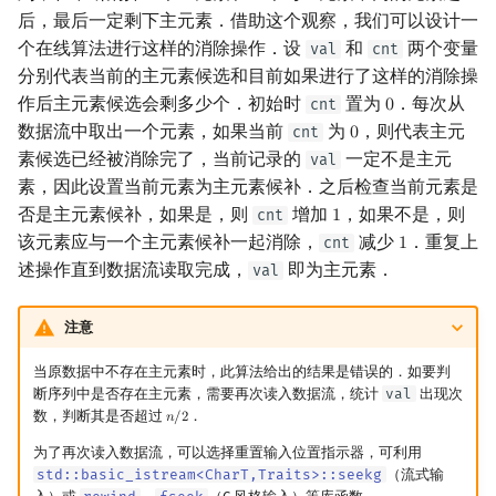
后，最后一定剩下主元素．借助这个观察，我们可以设计一
回文树
概率论
可持久化数据结构
欧拉图
二次剩余
个在线算法进行这样的消除操作．设
和
两个变量
val
cnt
分别代表当前的主元素候选和目前如果进行了这样的消除操
序列自动机
博弈论
树套树
哈密顿图
阶 & 原根
作后主元素候选会剩多少个．初始时
置为
．每次从
cnt
0
0
数据流中取出一个元素，如果当前
为
，则代表主元
cnt
最小表示法
数值算法
K-D Tree
二分图
离散对数
0
0
素候选已经被消除完了，当前记录的
一定不是主元
val
素，因此设置当前元素为主元素候补．之后检查当前元素是
Lyndon 分解
序理论
动态树
平面图
高次剩余 & 单位根
否是主元素候补，如果是，则
增加
，如果不是，则
cnt
1
1
该元素应与一个主元素候补一起消除，
减少
．重复上
Main–Lorentz 算法
杨氏矩阵
析合树
弦图
数论分块
cnt
1
1
述操作直到数据流读取完成，
即为主元素．
val
拟阵
PQ 树
图的着色
狄利克雷卷积
注意
Berlekamp–Massey 算法
手指树
网络流
莫比乌斯反演
当原数据中不存在主元素时，此算法给出的结果是错误的．如要判
断序列中是否存在主元素，需要再次读入数据流，统计
val
出现次
霍夫曼树
图的匹配
杜教筛
数，判断其是否超过
．
𝑛
/
2
n
/
2
为了再次读入数据流，可以选择重置输入位置指示器，可利用
Prüfer 序列
Powerful Number 筛
std::basic_istream<CharT,Traits>::seekg
（流式输