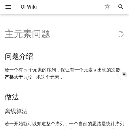
OI Wiki
键
入
主元素问题
Getting Started
比赛相关简介
工具软件简介
语言基础简介
算法基础简介
搜索部分简介
动态规划部分简介
字符串部分简介
数学部分简介
数据结构部分简介
图论部分简介
计算几何部分简介
离线算法简介
随机函数
问题介绍
RMQ
OI 赛事与赛制
题型概述
读入、输出优化
Vim
评测工具简介
Testlib 简介
Hello, World!
C++ 标准库简介
类
复杂度简介
排序简介
DP 优化简介
后缀数组简介
数字系统简介
数论基础
多项式与生成函数简介
排列组合
线性代数简介
线性规划基础
基本概念
基本概念
博弈论简介
插值
并查集
堆简介
分块思想
线段树基础
二叉搜索树 & 平衡树
可持久化数据结构简介
线段树套线段树
Link Cut Tree
树基础
最短路
最小生成树
强连通分量
网络流简介
图匹配
莫队算法简介
以
开
关于本项目
赛事
代码编辑工具
C++ 基础
复杂度
DFS（搜索）
动态规划基础
字符串基础
布尔代数
栈
图论相关概念
二维计算几何基础
CDQ 分治
随机化技巧
做法
并查集应用
ICPC/CCPC 赛事与赛制
交互题
分段打表
Emacs
Arbiter
通用
C++ 语法基础
STL 容器
命名空间
均摊复杂度
选择排序
单调队列/单调栈优化
最优原地后缀排序算法
进位制
模算术简介
代数基本定理
抽屉原理
向量
单纯形法
群论
条件概率与独立性
公平组合游戏
数值积分
并查集复杂度
二叉堆
块状数组
线段树合并 & 分裂
Treap
可持久化线段树
平衡树套线段树
全局平衡二叉树
树的直径
差分约束
最小树形图
双连通分量
最大流
二分图最大匹配
普通莫队算法
问题介绍
始
如何参与
题型
评测工具
C++ 标准库
枚举
BFS（搜索）
记忆化搜索
标准库
数字系统
队列
图的存储
三维计算几何基础
整体二分
爬山算法
括号序列
离线算法
常见错误
VS Code
Cena
Generator
变量
STL 算法
值类别
冒泡排序
斜率优化
平衡三进制
素数
快速傅里叶变换
容斥原理
内积和外积
环论
随机变量
零和游戏
高斯消元
配对堆
块状链表
李超线段树
Splay 树
可持久化块状数组
线段树套平衡树
Euler Tour Tree
树的中心
k 短路
最小直径生成树
割点和桥
最小割
二分图最大权匹配
带修改莫队
给一个有
个元素的序列，保证有一个元素
出现的次数
𝑛
𝑎
n
a
搜
严格大于
，求这个元素．
𝑛
/
2
n
/
2
OI Wiki 不是什么
学习路线
命令行
C++ 进阶
模拟
双向搜索
背包 DP
字符串匹配
位操作
链表
DFS（图论）
距离
莫队算法
模拟退火
线段树与离线询问
在线算法
常见技巧
Atom
CCR Plus
Validator
运算
bitset
重载运算符
插入排序
四边形不等式优化
格雷码
最大公约数
快速数论变换
斐波那契数列
矩阵
域论
随机变量的数字特征
非公平组合游戏
牛顿迭代法
左偏树
树分块
猫树
WBLT
可持久化平衡树
树状数组套权值线段树
Top Tree
树的重心
同余最短路
圆方树
费用流
一般图最大匹配
树上莫队
索
格式手册
学习资源
命令行编译与调试
C++ 与其他常用语言的区别
递归 & 分治
启发式搜索
区间 DP
字符串哈希
二进制集合操作
哈希表
BFS（图论）
Pick 定理
例题
做法
Eclipse
Lemon
Interactor
流程控制语句
string
引用
计数排序
Slope Trick 优化
欧拉函数
快速沃尔什变换
错位排列
初等变换
Schreier–Sims 算法
概率不等式
Sqrt Tree
区间最值操作 & 区间历史
替罪羊树
可持久化字典树
分块套树状数组
最近公共祖先
点/边连通度
上下界网络流
一般图最大权匹配
回滚莫队
值
数学符号表
技巧
编译器
Pascal 转 C++ 急救
贪心
A*
DAG 上的 DP
字典树 (Trie)
高精度计算
并查集
树上问题
三角剖分
参考资料
Notepad++
Checker
高级数据类型
pair
常量
基数排序
WQS 二分
筛法
Chirp Z 变换
卡特兰数
行列式
笛卡尔树
可持久化可并堆
树链剖分
Stoer–Wagner 算法
稳定匹配
二维莫队
离线算法
Kinetic Tournament Tree
F.A.Q.
出题
WSL (Windows 10)
Python 速成
排序
迭代加深搜索
树形 DP
前缀函数与 KMP 算法
快速幂
堆
有向无环图
凸包
若一开始就可以知道整个序列，一个自然的思路是统计序列
Kate
函数
新版 C++ 特性
快速排序
状态设计优化
分解质因数
多项式牛顿迭代
斯特林数
线性空间
Size Balanced Tree
树上启发式合并
莫队二次离线