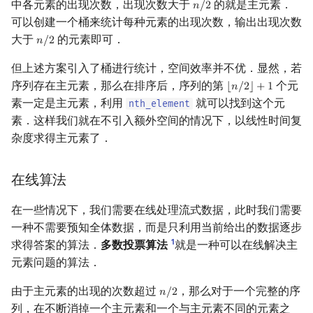
中各元素的出现次数，出现次数大于
的就是主元素．
𝑛
/
2
n
/
2
镜像站列表
Special Judge
Java 速成
前缀和 & 差分
IDA*
状压 DP
Boyer–Moore 算法
置换和排列
块状数据结构
拓扑排序
扫描线
Dev-C++
文件操作
Lambda 表达式
归并排序
裴蜀定理 & 一次不定方程
多项式多点求值|快速插值
贝尔数
线性基
AVL 树
虚树
莫队配合 bitset
可以创建一个桶来统计每种元素的出现次数，输出出现次数
大于
的元素即可．
𝑛
/
2
n
/
2
致谢
Testlib
Java 进阶
二分
回溯法
数位 DP
Z 函数（扩展 KMP）
弧度制与坐标系
单调栈
最短路问题
旋转卡壳
CLion
pb_ds
堆排序
费马小定理 & 欧拉定理
多项式初等函数
伯努利数
线性映射
红黑树
树分治
但上述方案引入了桶进行统计，空间效率并不优．显然，若
序列存在主元素，那么在排序后，序列的第
个元
⌊
𝑛
/
2
⌋
+
1
⌊
n
/
2
⌋
+
1
Polygon
倍增
Dancing Links
插头 DP
AC 自动机
复数
单调队列
生成树问题
半平面交
Geany
编译优化
桶排序
模逆元
常系数齐次线性递推
Entringer Number
特征多项式
左偏红黑树
动态树分治
素一定是主元素，利用
就可以找到这个元
nth_element
素．这样我们就在不引入额外空间的情况下，以线性时间复
OJ 工具
构造
Alpha–Beta 剪枝
计数 DP
后缀数组 (SA)
数论
ST 表
斯坦纳树
平面最近点对
Xcode
希尔排序
线性同余方程
多项式平移|连续点值平移
Eulerian Number
对角化
AA 树
AHU 算法
杂度求得主元素了．
LaTeX 入门
优化
动态 DP
后缀自动机 (SAM)
多项式与生成函数
树状数组
拆点
随机增量法
GUIDE
锦标赛排序
中国剩余定理
符号化方法
分拆数
Jordan标准型
树哈希
在线算法
Git
概率 DP
后缀平衡树
组合数学
线段树
连通性相关
反演变换
Sublime Text
Tim 排序
升幂引理
Lagrange 反演
范德蒙德卷积
树上随机游走
在一些情况下，我们需要在线处理流式数据，此时我们需要
DP 套 DP
广义后缀自动机
线性代数
划分树
环计数问题
计算几何杂项
CP Editor
排序相关 STL
阶乘取模
形式幂级数复合|复合逆
Pólya 计数
一种不需要预知全体数据，而是只利用当前给出的数据逐步
1
求得答案的算法．
多数投票算法
就是一种可以在线解决主
DP 优化
后缀树
线性规划
二叉搜索树 & 平衡树
最小环
Code::Blocks
排序应用
卢卡斯定理
普通生成函数
图论计数
元素问题的算法．
由于主元素的出现的次数超过
，那么对于一个完整的序
𝑛
/
2
n
/
2
其它 DP 方法
Manacher
抽象代数
跳表
2-SAT
同余方程
指数生成函数
列，在不断消掉一个主元素和一个与主元素不同的元素之