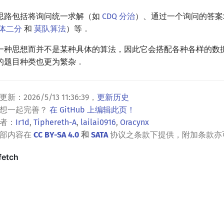
思路包括将询问统一求解（如
CDQ 分治
）、通过一个询问的答案
体二分
和
莫队算法
）等．
一种思想而并不是某种具体的算法，因此它会搭配各种各样的数
的题目种类也更为繁杂．
更新：
2026/5/13 11:36:39
，
更新历史
？想一起完善？
在 GitHub 上编辑此页！
者：
Ir1d
,
Tiphereth-A
,
lailai0916
,
Oracynx
全部内容在
CC BY-SA 4.0
和
SATA
协议之条款下提供，附加条款亦