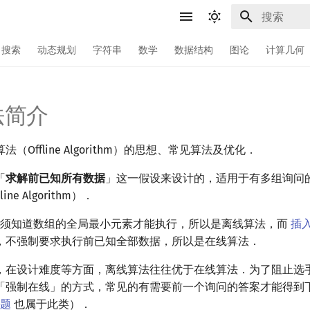
键入以开始
搜索
动态规划
字符串
数学
数据结构
图论
计算几何
法简介
（Offline Algorithm）的思想、常见算法及优化．
「
求解前已知所有数据
」这一假设来设计的，适用于有多组询问
ine Algorithm）．
须知道数组的全局最小元素才能执行，所以是离线算法，而
插
，不强制要求执行前已知全部数据，所以是在线算法．
，在设计难度等方面，离线算法往往优于在线算法．为了阻止选
「强制在线」的方式，常见的有需要前一个询问的答案才能得到
题
也属于此类）．