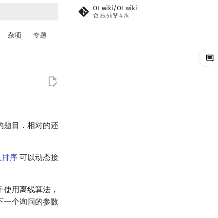
OI-wiki/OI-wiki
26.5k
4.7k
搜索
杂项
专题
的题目．相对的还
入排序
可以动态接
手使用离线算法，
下一个询问的参数