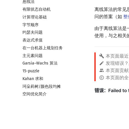
悬线法
随机函数
带修改莫队
离线算法的常见
有限状态自动机
随机化技巧
树上莫队
问的答案（如
整
计算理论基础
爬山算法
回滚莫队
字节顺序
模拟退火
二维莫队
由于离线算法是
约瑟夫问题
莫队二次离线
使用，与之相关
表达式求值
莫队配合 bitset
在一台机器上规划任务
主元素问题
本页面最近
发现错误
Garsia–Wachs 算法
本页面贡献
15-puzzle
本页面的
Kahan 求和
珂朵莉树/颜色段均摊
空间优化简介