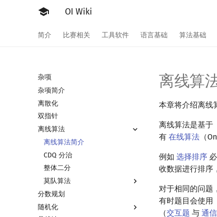
OI Wiki
简介
比赛相关
工具软件
语言基础
算法基础
离线算
杂项
杂项简介
离散化
本章将介绍离线算法
双指针
离线算法是基于
离线算法
有
在线算法
（Onl
离线算法简介
CDQ 分治
例如
选择排序
必
整体二分
收数据进行排序
莫队算法
对于相同的问题
分数规划
莫队算法简介
有时题目会使用
随机化
普通莫队算法
（
交互题
与
通信