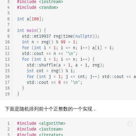
 3
#include
<iostream>
 4
#include
<random>
 5
 6
int
a
[
100
];
 7
 8
int
main
()
{
 9
std
::
mt19937
rng
(
time
(
nullptr
));
10
int
n
=
rng
()
%
99
+
1
;
11
for
(
int
i
=
1
;
i
<=
n
;
i
++
)
a
[
i
]
=
i
;
12
std
::
cout
<<
n
<<
'\n'
;
13
for
(
int
i
=
1
;
i
<=
n
;
i
++
)
{
14
std
::
shuffle
(
a
+
1
,
a
+
i
,
rng
);
15
int
cnt
=
rng
()
%
i
;
16
for
(
int
j
=
1
;
j
<=
cnt
;
j
++
)
std
::
cout
<<
a
17
std
::
cout
<<
0
<<
'\n'
;
18
}
19
}
下面是随机排列前十个正整数的一个实现．
 1
#include
<algorithm>
 2
#include
<iostream>
 3
#include
<iterator>