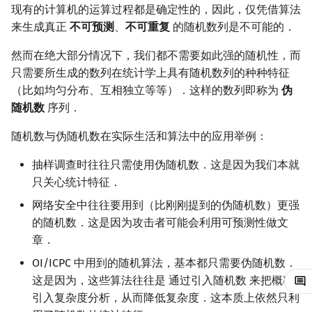
现有的计算机的运算过程都是确定性的，因此，仅凭借算法
镜像站列表
Special Judge
Java 速成
前缀和 & 差分
IDA*
状压 DP
Boyer–Moore 算法
置换和排列
块状数据结构
拓扑排序
扫描线
random_shuffle
Dev-C++
文件操作
Lambda 表达式
归并排序
裴蜀定理 & 一次不定方程
多项式多点求值|快速插值
贝尔数
线性基
AVL 树
虚树
莫队配合 bitset
来生成真正
不可预测
、
不可重复
的随机数列是不可能的．
致谢
Testlib
Java 进阶
二分
回溯法
数位 DP
Z 函数（扩展 KMP）
弧度制与坐标系
单调栈
最短路问题
旋转卡壳
然而在绝大部分情况下，我们都不需要如此强的随机性，而
shuffle
CLion
pb_ds
堆排序
费马小定理 & 欧拉定理
多项式初等函数
伯努利数
线性映射
红黑树
树分治
只需要所生成的数列在统计学上具有随机数列的种种特征
Polygon
倍增
Dancing Links
插头 DP
AC 自动机
复数
单调队列
生成树问题
半平面交
非确定随机数的均匀分布整
Geany
编译优化
桶排序
模逆元
常系数齐次线性递推
Entringer Number
特征多项式
左偏红黑树
动态树分治
（比如均匀分布、互相独立等等）．这样的数列即称为
伪
数随机数生成器
随机数
序列．
OJ 工具
构造
Alpha–Beta 剪枝
计数 DP
后缀数组 (SA)
数论
ST 表
斯坦纳树
平面最近点对
Xcode
希尔排序
线性同余方程
多项式平移|连续点值平移
Eulerian Number
对角化
AA 树
AHU 算法
随机数与伪随机数在实际生活和算法中的应用举例：
随机数分布
LaTeX 入门
优化
动态 DP
后缀自动机 (SAM)
多项式与生成函数
树状数组
拆点
随机增量法
GUIDE
锦标赛排序
中国剩余定理
符号化方法
分拆数
Jordan标准型
树哈希
抽样调查时往往只需使用伪随机数．这是因为我们本就
实现
只关心统计特征．
Git
概率 DP
后缀平衡树
组合数学
线段树
连通性相关
反演变换
Sublime Text
Tim 排序
升幂引理
Lagrange 反演
范德蒙德卷积
树上随机游走
网络安全中往往要用到（比刚刚提到的伪随机数）更强
其他实现方法
的随机数．这是因为攻击者可能会利用可预测性做文
DP 套 DP
广义后缀自动机
线性代数
划分树
环计数问题
计算几何杂项
CP Editor
排序相关 STL
阶乘取模
形式幂级数复合|复合逆
Pólya 计数
章．
线性同余随机数生成器
DP 优化
后缀树
线性规划
二叉搜索树 & 平衡树
最小环
Code::Blocks
排序应用
卢卡斯定理
普通生成函数
图论计数
OI/ICPC 中用到的随机算法，基本都只需要伪随机数．
时滞斐波那契随机数生成
这是因为，这些算法往往是 通过引入随机数 来把概率
器
其它 DP 方法
Manacher
抽象代数
跳表
2-SAT
同余方程
指数生成函数
引入复杂度分析，从而降低复杂度．这本质上依然只利