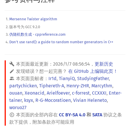
Mersenne Twister algorithm
版本号为 GCC 9.2.0
伪随机数生成 - cppreference.com
Don't use rand(): a guide to random number generators in C++
本页面最近更新：
2026/1/7 08:56:54
，
更新历史
发现错误？想一起完善？
在 GitHub 上编辑此页！
本页面贡献者：
Ir1d
,
TianyiQ
,
StudyingFather
,
partychicken
,
Tiphereth-A
,
Henry-ZHR
,
Marcythm
,
ouuan
,
Xeonacid
,
Arielfoever
,
c-forrest
,
CCXXXI
,
Enter-
tainer
,
ksyx
,
R-G-Mocoratioen
,
Vivian Heleneto
,
woruo27
本页面的全部内容在
CC BY-SA 4.0
和
SATA
协议之条
款下提供，附加条款亦可能应用