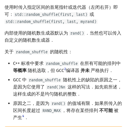
使用时传入指定区间的首尾指针或迭代器（左闭右开）即
可：
或
std::random_shuffle(first, last)
std::random_shuffle(first, last, myrand)
内部使用的随机数生成器默认为
．当然也可以传入
rand()
自定义的随机数生成器．
关于
的随机性：
random_shuffle
C++ 标准中要求
在所有可能的排列中
random_shuffle
2
等概率
随机选取，但 GCC
编译器
并未
严格执行．
GCC 中
随机性上的缺陷的原因之一，
random_shuffle
是因为它使用了
这样的写法．如先前所述，
rand()%n
这样生成的不是均匀随机的整数．
原因之二，是因为
的值域有限．如果所传入的
rand()
区间长度超过
，将存在某些排列
不可能
被
RAND_MAX
4
产生
．