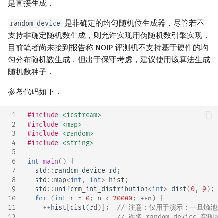
是直接生成．
是非确定的均匀随机位生成器，尽管若不
random_device
支持非确定随机数生成，则允许实现用伪随机数引擎实现．
目前笔者尚未接到报告称 NOIP 评测机不支持基于硬件的均
匀分布随机数生成．但出于保守考虑，建议使用该算法生成
随机数种子．
参考代码如下．
 1
#include
<iostream>
 2
#include
<map>
 3
#include
<random>
 4
#include
<string>
 5
 6
int
main
()
{
 7
std
::
random_device
rd
;
 8
std
::
map
<
int
,
int
>
hist
;
 9
std
::
uniform_int_distribution
<
int
>
dist
(
0
,
9
);
10
for
(
int
n
=
0
;
n
<
20000
;
++
n
)
{
11
++
hist
[
dist
(
rd
)];
// 注意：仅用于演示：一旦熵
12
// 许多 random_device 