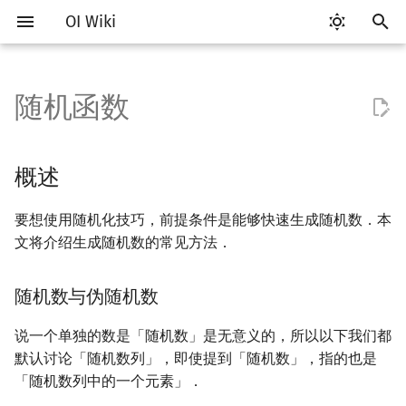
OI Wiki
键
入
随机函数
Getting Started
比赛相关简介
工具软件简介
语言基础简介
算法基础简介
搜索部分简介
动态规划部分简介
字符串部分简介
数学部分简介
数据结构部分简介
图论部分简介
计算几何部分简介
离线算法简介
概述
RMQ
OI 赛事与赛制
题型概述
读入、输出优化
Vim
评测工具简介
Testlib 简介
Hello, World!
C++ 标准库简介
类
复杂度简介
排序简介
DP 优化简介
后缀数组简介
数字系统简介
数论基础
多项式与生成函数简介
排列组合
线性代数简介
线性规划基础
基本概念
基本概念
博弈论简介
插值
并查集
堆简介
分块思想
线段树基础
二叉搜索树 & 平衡树
可持久化数据结构简介
线段树套线段树
Link Cut Tree
树基础
最短路
最小生成树
强连通分量
网络流简介
图匹配
莫队算法简介
以
开
关于本项目
赛事
代码编辑工具
C++ 基础
复杂度
DFS（搜索）
动态规划基础
字符串基础
布尔代数
栈
图论相关概念
二维计算几何基础
CDQ 分治
并查集应用
随机数与伪随机数
ICPC/CCPC 赛事与赛制
交互题
分段打表
Emacs
Arbiter
通用
C++ 语法基础
STL 容器
命名空间
均摊复杂度
选择排序
单调队列/单调栈优化
最优原地后缀排序算法
进位制
模算术简介
代数基本定理
抽屉原理
向量
单纯形法
群论
条件概率与独立性
公平组合游戏
数值积分
并查集复杂度
二叉堆
块状数组
线段树合并 & 分裂
Treap
可持久化线段树
平衡树套线段树
全局平衡二叉树
树的直径
差分约束
最小树形图
双连通分量
最大流
二分图最大匹配
普通莫队算法
概述
始
如何参与
题型
评测工具
C++ 标准库
枚举
BFS（搜索）
记忆化搜索
标准库
数字系统
队列
图的存储
三维计算几何基础
整体二分
实现
括号序列
常见错误
VS Code
Cena
Generator
变量
STL 算法
值类别
冒泡排序
斜率优化
平衡三进制
素数
快速傅里叶变换
容斥原理
内积和外积
环论
随机变量
零和游戏
高斯消元
配对堆
块状链表
李超线段树
Splay 树
可持久化块状数组
线段树套平衡树
Euler Tour Tree
树的中心
k 短路
最小直径生成树
割点和桥
最小割
二分图最大权匹配
带修改莫队
要想使用随机化技巧，前提条件是能够快速生成随机数．本
搜
文将介绍生成随机数的常见方法．
OI Wiki 不是什么
学习路线
命令行
C++ 进阶
模拟
双向搜索
背包 DP
字符串匹配
位操作
链表
DFS（图论）
距离
莫队算法
线段树与离线询问
rand
常见技巧
Atom
CCR Plus
Validator
运算
bitset
重载运算符
插入排序
四边形不等式优化
格雷码
最大公约数
快速数论变换
斐波那契数列
矩阵
域论
随机变量的数字特征
非公平组合游戏
牛顿迭代法
左偏树
树分块
猫树
WBLT
可持久化平衡树
树状数组套权值线段树
Top Tree
树的重心
同余最短路
圆方树
费用流
一般图最大匹配
树上莫队
索
随机数与伪随机数
格式手册
学习资源
命令行编译与调试
C++ 与其他常用语言的区别
递归 & 分治
启发式搜索
区间 DP
字符串哈希
二进制集合操作
哈希表
BFS（图论）
Pick 定理
预定义随机数生成器
Eclipse
Lemon
Interactor
流程控制语句
string
引用
计数排序
Slope Trick 优化
欧拉函数
快速沃尔什变换
错位排列
初等变换
Schreier–Sims 算法
概率不等式
Sqrt Tree
区间最值操作 & 区间历史
替罪羊树
可持久化字典树
分块套树状数组
最近公共祖先
点/边连通度
上下界网络流
一般图最大权匹配
回滚莫队
值
说一个单独的数是「随机数」是无意义的，所以以下我们都
数学符号表
技巧
编译器
Pascal 转 C++ 急救
贪心
A*
DAG 上的 DP
字典树 (Trie)
高精度计算
并查集
树上问题
三角剖分
mt19937
Notepad++
Checker
高级数据类型
pair
常量
基数排序
WQS 二分
筛法
Chirp Z 变换
卡特兰数
行列式
笛卡尔树
可持久化可并堆
树链剖分
Stoer–Wagner 算法
稳定匹配
二维莫队
默认讨论「随机数列」，即使提到「随机数」，指的也是
Kinetic Tournament Tree
「随机数列中的一个元素」．
F.A.Q.
出题
WSL (Windows 10)
Python 速成
排序
迭代加深搜索
树形 DP
前缀函数与 KMP 算法
快速幂
堆
有向无环图
凸包
minstd_rand0
Kate
函数
新版 C++ 特性
快速排序
状态设计优化
分解质因数
多项式牛顿迭代
斯特林数
线性空间
Size Balanced Tree
树上启发式合并
莫队二次离线