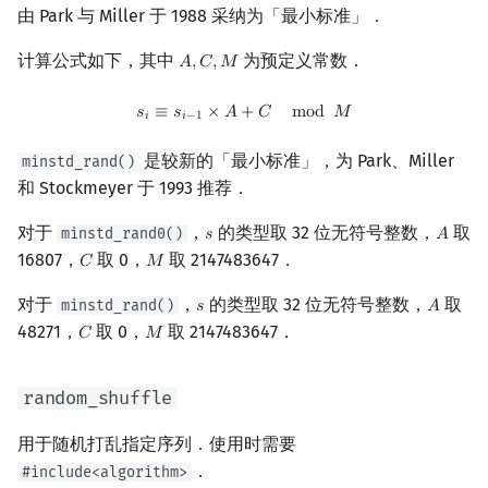
由 Park 与 Miller 于 1988 采纳为「最小标准」．
计算公式如下，其中
为预定义常数．
𝐴
,
𝐶
,
𝑀
A
,
C
,
M
s
i
≡
s
i
−
1
×
A
+
C
mod
M
𝑠
≡
𝑠
×
𝐴
+
𝐶
m
o
d
𝑀
𝑖
𝑖
−
1
是较新的「最小标准」，为 Park、Miller
minstd_rand()
和 Stockmeyer 于 1993 推荐．
对于
，
的类型取 32 位无符号整数，
取
minstd_rand0()
𝑠
𝐴
s
A
16807，
取 0，
取 2147483647．
𝐶
𝑀
C
M
对于
，
的类型取 32 位无符号整数，
取
minstd_rand()
𝑠
𝐴
s
A
48271，
取 0，
取 2147483647．
𝐶
𝑀
C
M
random_shuffle
用于随机打乱指定序列．使用时需要
．
#include<algorithm>