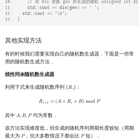
10
// 用 dis 变换 gen 所生成的随机 unsigned int 到 
11
std
::
cout
<<
dis
(
gen
)
<<
' '
;
12
std
::
cout
<<
'\n'
;
13
}
其他实现方法
有的时候我们需要实现自己的随机数生成器．下面是一些常
用的随机数生成方法．
线性同余随机数生成器
利用下式来生成随机数序列
：
{
𝑅
}
{
R
i
}
𝑖
R
i
+
1
=
(
A
×
R
i
+
B
)
mod
P
𝑅
=
(
𝐴
×
𝑅
+
𝐵
)
m
o
d
𝑃
𝑖
+
1
𝑖
其中
均为常数．
𝐴
,
𝐵
,
𝑃
A
,
B
,
P
该方法实现难度低，但生成的随机序列周期长度较短（周期
最大为
，但大多数情况下都会比
短）．
𝑃
𝑃
P
P