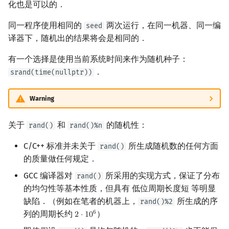
化也是可以的．
矩阵树定理
Min_25 筛
同一程序使用相同的
两次运行，在同一机器、同一编
seed
LGV 引理
洲阁筛
译器下，随机出的结果将会是相同的．
最大团搜索算法
类欧几里德算法
有一个选择是使用当前系统时间来作为随机种子：
．
srand(time(nullptr))
支配树
Meissel–Lehmer 算法
Warning
图上随机游走
连分数
关于
和
的随机性：
rand()
rand()%n
Stern–Brocot 树与 Farey
C/C++ 标准并未关于
所生成随机数的任何方面
rand()
的质量做任何规定．
二次域
GCC 编译器对
所采用的实现方式，保证了分布
rand()
Pell 方程
的均匀性等基本性质，但具有 低位周期长度短 等明显
缺陷．（例如在笔者的机器上，
所生成的序
rand()%2
列的周期长约
）
6
2
⋅
1
0
2
⋅
10
6