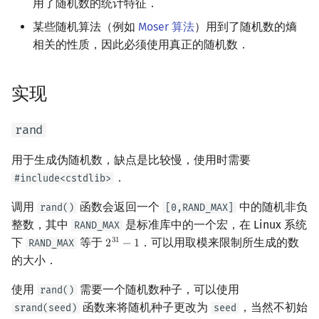
用了随机数的统计特征．
参考资料与注释
回文树
概率论
可持久化数据结构
欧拉图
二次剩余
某些随机算法（例如
Moser 算法
）用到了随机数的熵
相关的性质，因此必须使用真正的随机数．
序列自动机
博弈论
树套树
哈密顿图
阶 & 原根
最小表示法
数值算法
K-D Tree
二分图
离散对数
实现
Lyndon 分解
序理论
动态树
平面图
高次剩余 & 单位根
rand
Main–Lorentz 算法
杨氏矩阵
析合树
弦图
数论分块
用于生成伪随机数，缺点是比较慢，使用时需要
．
#include<cstdlib>
拟阵
PQ 树
图的着色
狄利克雷卷积
调用
函数会返回一个
中的随机非负
rand()
[0,RAND_MAX]
整数，其中
是标准库中的一个宏，在 Linux 系统
Berlekamp–Massey 算法
手指树
网络流
RAND_MAX
莫比乌斯反演
下
等于
．可以用取模来限制所生成的数
3
1
RAND_MAX
2
−
1
2
31
−
1
的大小．
霍夫曼树
图的匹配
杜教筛
使用
需要一个随机数种子，可以使用
rand()
Prüfer 序列
Powerful Number 筛
函数来将随机种子更改为
，当然不初始
srand(seed)
seed