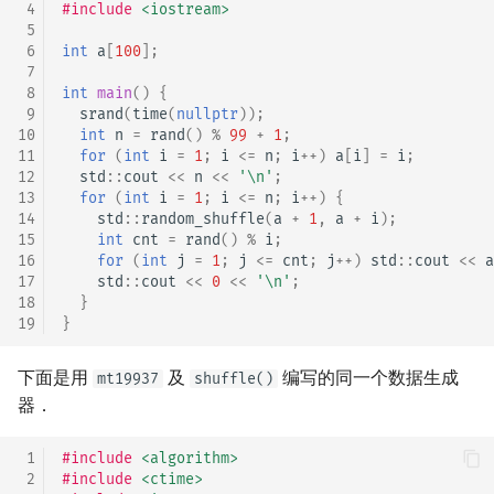
 4
#include
<iostream>
 5
 6
int
a
[
100
];
 7
 8
int
main
()
{
 9
srand
(
time
(
nullptr
));
10
int
n
=
rand
()
%
99
+
1
;
11
for
(
int
i
=
1
;
i
<=
n
;
i
++
)
a
[
i
]
=
i
;
12
std
::
cout
<<
n
<<
'\n'
;
13
for
(
int
i
=
1
;
i
<=
n
;
i
++
)
{
14
std
::
random_shuffle
(
a
+
1
,
a
+
i
);
15
int
cnt
=
rand
()
%
i
;
16
for
(
int
j
=
1
;
j
<=
cnt
;
j
++
)
std
::
cout
<<
a
17
std
::
cout
<<
0
<<
'\n'
;
18
}
19
}
下面是用
及
编写的同一个数据生成
mt19937
shuffle()
器．
 1
#include
<algorithm>
 2
#include
<ctime>