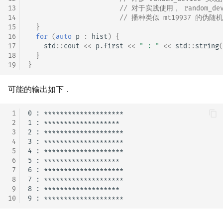
13
// 对于实践使用， random_de
14
// 播种类似 mt19937 的伪
15
}
16
for
(
auto
p
:
hist
)
{
17
std
::
cout
<<
p
.
first
<<
" : "
<<
std
::
string
(
18
}
19
}
可能的输出如下．
 1
0 : ********************

 2
1 : *******************

 3
2 : ********************

 4
3 : ********************

 5
4 : ********************

 6
5 : *******************

 7
6 : ********************

 8
7 : ********************

 9
8 : *******************

10