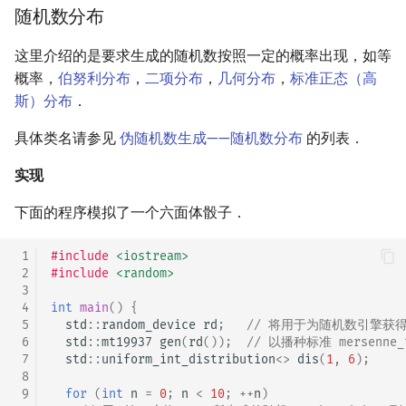
随机数分布
这里介绍的是要求生成的随机数按照一定的概率出现，如等
概率，
伯努利分布
，
二项分布
，
几何分布
，
标准正态（高
斯）分布
．
具体类名请参见
伪随机数生成——随机数分布
的列表．
实现
下面的程序模拟了一个六面体骰子．
 1
#include
<iostream>
 2
#include
<random>
 3
 4
int
main
()
{
 5
std
::
random_device
rd
;
// 将用于为随机数引擎获
 6
std
::
mt19937
gen
(
rd
());
// 以播种标准 mersenne_t
 7
std
::
uniform_int_distribution
<>
dis
(
1
,
6
);
 8
 9
for
(
int
n
=
0
;
n
<
10
;
++
n
)