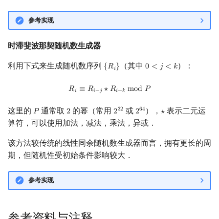
参考实现
时滞斐波那契随机数生成器
利用下式来生成随机数序列
（其中
）：
{
𝑅
}
0
<
𝑗
<
𝑘
{
R
i
}
0
<
j
<
k
𝑖
R
i
≡
R
i
−
j
⋆
R
i
−
k
mod
P
𝑅
≡
𝑅
⋆
𝑅
m
o
d
𝑃
𝑖
𝑖
−
𝑗
𝑖
−
𝑘
这里的
通常取
的幂（常用
或
），
表示二元运
3
2
6
4
𝑃
2
2
2
⋆
P
2
2
32
2
64
⋆
算符，可以使用加法，减法，乘法，异或．
该方法较传统的线性同余随机数生成器而言，拥有更长的周
期，但随机性受初始条件影响较大．
参考实现
参考资料与注释