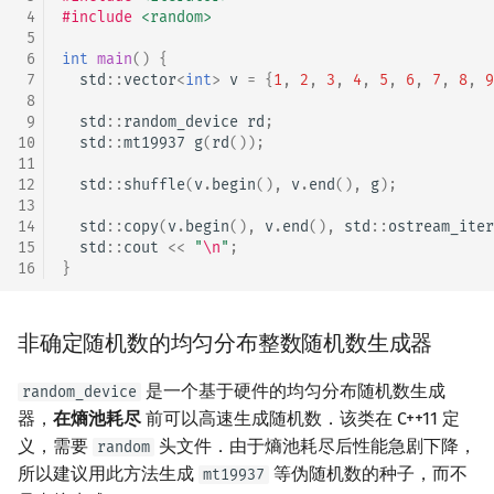
 4
#include
<random>
 5
 6
int
main
()
{
 7
std
::
vector
<
int
>
v
=
{
1
,
2
,
3
,
4
,
5
,
6
,
7
,
8
,
9
 8
 9
std
::
random_device
rd
;
10
std
::
mt19937
g
(
rd
());
11
12
std
::
shuffle
(
v
.
begin
(),
v
.
end
(),
g
);
13
14
std
::
copy
(
v
.
begin
(),
v
.
end
(),
std
::
ostream_iter
15
std
::
cout
<<
"
\n
"
;
16
}
非确定随机数的均匀分布整数随机数生成器
是一个基于硬件的均匀分布随机数生成
random_device
器，
在熵池耗尽
前可以高速生成随机数．该类在 C++11 定
义，需要
头文件．由于熵池耗尽后性能急剧下降，
random
所以建议用此方法生成
等伪随机数的种子，而不
mt19937