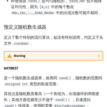
即使假设
是均匀随机的，
也不能保
rand()
rand()%n
证均匀性，因为
中的每个数在
[0,n)
中的出现次数可能不相同．
0%n,1%n,...,RAND_MAX%n
预定义随机数生成器
定义了数个特别的流行算法．如没有特别说明，均定义于头
文件
．
<random>
Warning
mt19937
是一个随机数生成器类，效用同
，随机数的范围同
rand()
类型的取值范围．
unsigned int
其优点是随机数质量高（一个表现为，出现循环的周期更
长；其他方面也都至少不逊于
），且速度比
rand()
快很多．使用时需要
．
rand()
#include<random>