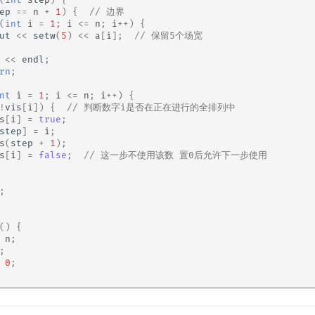
ep
==
n
+
1
)
{
// 边界
(
int
i
=
1
;
i
<=
n
;
i
++
)
{
ut
<<
setw
(
5
)
<<
a
[
i
];
// 保留5个场宽
<<
endl
;
rn
;
nt
i
=
1
;
i
<=
n
;
i
++
)
{
!
vis
[
i
])
{
// 判断数字i是否在正在进行的全排列中
s
[
i
]
=
true
;
step
]
=
i
;
s
(
step
+
1
);
s
[
i
]
=
false
;
// 这一步不使用该数 置0后允许下一步使用
;
()
{
n
;
;
0
;