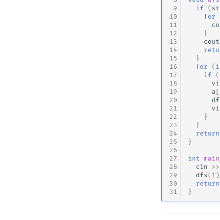
 9
if
(
st
10
for
11
co
12
}
13
cout
14
retu
15
}
16
for
(
i
17
if
(
18
vi
19
a
[
20
df
21
vi
22
}
23
}
24
return
25
}
26
27
int
main
28
cin
>>
29
dfs
(
1
)
30
return
31
}