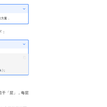
有方案．
下：
k
);
若干「层」，每层