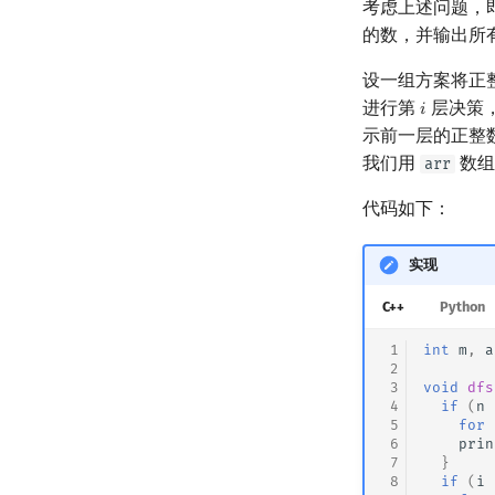
考虑上述问题，
的数，并输出所
设一组方案将正
进行第
层决策
𝑖
i
示前一层的正整
我们用
数组
arr
代码如下：
实现
C++
Python
 1
int
m
,
a
 2
 3
void
dfs
 4
if
(
n
 5
for
 6
prin
 7
}
 8
if
(
i