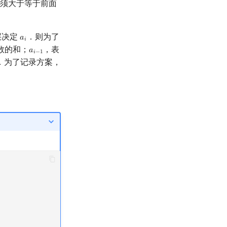
须大于等于前面
层决定
．则为了
𝑎
a
i
𝑖
数的和；
，表
𝑎
a
i
−
1
𝑖
−
1
．为了记录方案，