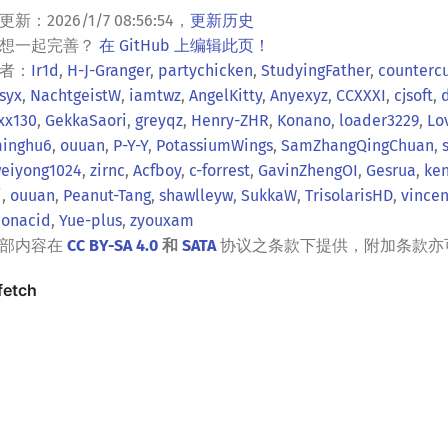
更新：
2026/1/7 08:56:54
，
更新历史
？想一起完善？
在 GitHub 上编辑此页！
者：
Ir1d
,
H-J-Granger
,
partychicken
,
StudyingFather
,
counterc
syx
,
NachtgeistW
,
iamtwz
,
AngelKitty
,
Anyexyz
,
CCXXXI
,
cjsoft
,
xx130
,
GekkaSaori
,
greyqz
,
Henry-ZHR
,
Konano
,
loader3229
,
Lo
inghu6
,
ouuan
,
P-Y-Y
,
PotassiumWings
,
SamZhangQingChuan
,
eiyong1024
,
zirnc
,
Acfboy
,
c-forrest
,
GavinZhengOI
,
Gesrua
,
ken
i
,
ouuan
,
Peanut-Tang
,
shawlleyw
,
SukkaW
,
TrisolarisHD
,
vincen
onacid
,
Yue-plus
,
zyouxam
全部内容在
CC BY-SA 4.0
和
SATA
协议之条款下提供，附加条款亦