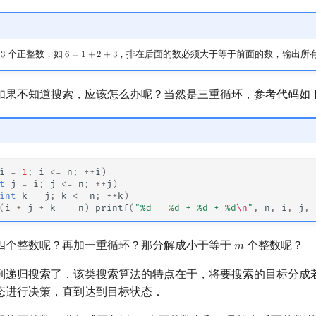
为
个正整数，如
，排在后面的数必须大于等于前面的数，输出所
3
6
=
1
+
2
+
3
3
6
=
1
+
2
+
3
如果不知道搜索，应该怎么办呢？当然是三重循环，参考代码如
i
=
1
;
i
<=
n
;
++
i
)
t
j
=
i
;
j
<=
n
;
++
j
)
int
k
=
j
;
k
<=
n
;
++
k
)
(
i
+
j
+
k
==
n
)
printf
(
"%d = %d + %d + %d
\n
"
,
n
,
i
,
j
,
四个整数呢？再加一重循环？那分解成小于等于
个整数呢？
𝑚
m
到递归搜索了．该类搜索算法的特点在于，将要搜索的目标分成
态进行决策，直到达到目标状态．