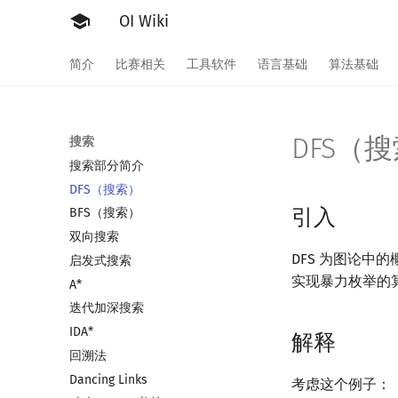
OI Wiki
简介
比赛相关
工具软件
语言基础
算法基础
DFS（
搜索
搜索部分简介
DFS（搜索）
引入
BFS（搜索）
双向搜索
DFS 为图论中
启发式搜索
实现暴力枚举的算
A*
迭代加深搜索
IDA*
解释
回溯法
Dancing Links
考虑这个例子：