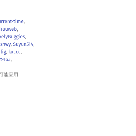
urrent-time
,
diauweb
,
velyBuggies
,
sshwy
,
Suyun514
,
lig
,
kxccc
,
t-163
,
可能应用