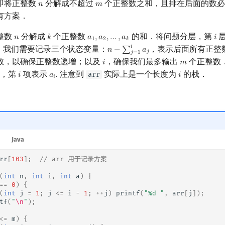
即将正整数
分解成不超过
个正整数之和，且排在后面的数必
𝑛
𝑚
n
m
有方案．
整数
分解成
个正整数
的和．将问题分层，第
𝑛
𝑘
𝑎
,
𝑎
,
…
,
𝑎
𝑖
n
k
a
1
,
a
2
,
…
,
a
k
i
1
2
𝑘
𝑖
，我们需要记录三个状态变量：
，表示后面所有正整
𝑛
−
∑
𝑎
n
−
∑
j
=
1
i
a
j
𝑗
𝑗
=
1
数，以确保正整数递增；以及
，确保我们最多输出
个正整数
𝑖
𝑚
i
m
，第
项表示
. 注意到
实际上是一个长度为
的栈．
arr
𝑖
𝑎
𝑖
i
a
i
i
𝑖
Java
rr
[
103
];
// arr 用于记录方案
(
int
n
,
int
i
,
int
a
)
{
==
0
)
{
(
int
j
=
1
;
j
<=
i
-
1
;
++
j
)
printf
(
"%d "
,
arr
[
j
]);
tf
(
"
\n
"
);
<=
m
)
{