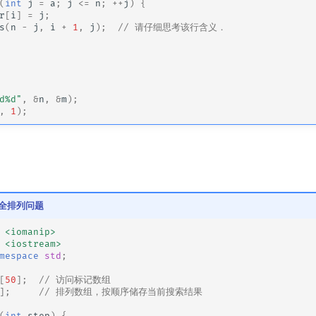
(
int
j
=
a
;
j
<=
n
;
++
j
)
{
r
[
i
]
=
j
;
s
(
n
-
j
,
i
+
1
,
j
);
// 请仔细思考该行含义．
d%d"
,
&
n
,
&
m
);
,
1
);
06 全排列问题
<iomanip>
<iostream>
mespace
std
;
[
50
];
// 访问标记数组
];
// 排列数组，按顺序储存当前搜索结果
(
int
step
)
{