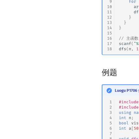
 9
for
10
ar
11
df
12
}
13
}
14
}
15
16
// 主函数
17
scanf
(
"%
18
dfs
(
n
,
1
例题
Luogu P17
 1
#include
 2
#include
 3
using
na
 4
int
n
;
 5
bool
vis
 6
int
a
[
50
 7
 8
void
dfs