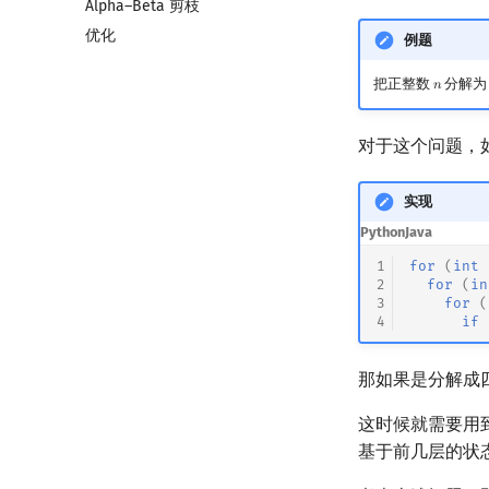
Alpha–Beta 剪枝
优化
例题
把正整数
分解
𝑛
n
对于这个问题，
实现
Python
Java
1
for
(
int
2
for
(
in
3
for
(
4
if
那如果是分解成
这时候就需要用
基于前几层的状