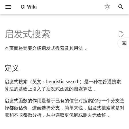
OI Wiki
键
入
启发式搜索
Getting Started
比赛相关简介
工具软件简介
语言基础简介
算法基础简介
定义
动态规划部分简介
字符串部分简介
数学部分简介
数据结构部分简介
图论部分简介
计算几何部分简介
杂项简介
RMQ
OI 赛事与赛制
题型概述
读入、输出优化
Vim
评测工具简介
Testlib 简介
Hello, World!
C++ 标准库简介
类
复杂度简介
排序简介
DP 优化简介
后缀数组简介
数字系统简介
数论基础
多项式与生成函数简介
排列组合
线性代数简介
线性规划基础
基本概念
基本概念
博弈论简介
插值
并查集
堆简介
分块思想
线段树基础
二叉搜索树 & 平衡树
可持久化数据结构简介
线段树套线段树
Link Cut Tree
树基础
最短路
最小生成树
强连通分量
网络流简介
图匹配
离线算法简介
随机函数
以
本页面将简要介绍启发式搜索及其用法．
开
关于本项目
赛事
代码编辑工具
C++ 基础
复杂度
例题
动态规划基础
字符串基础
布尔代数
栈
图论相关概念
二维计算几何基础
离散化
并查集应用
ICPC/CCPC 赛事与赛制
交互题
分段打表
Emacs
Arbiter
通用
C++ 语法基础
STL 容器
命名空间
均摊复杂度
选择排序
单调队列/单调栈优化
最优原地后缀排序算法
进位制
模算术简介
代数基本定理
抽屉原理
向量
单纯形法
群论
条件概率与独立性
公平组合游戏
数值积分
并查集复杂度
二叉堆
块状数组
线段树合并 & 分裂
Treap
可持久化线段树
平衡树套线段树
全局平衡二叉树
树的直径
差分约束
最小树形图
双连通分量
最大流
二分图最大匹配
CDQ 分治
随机化技巧
始
定义
如何参与
题型
评测工具
C++ 标准库
枚举
记忆化搜索
标准库
数字系统
队列
图的存储
三维计算几何基础
双指针
括号序列
常见错误
VS Code
Cena
Generator
变量
STL 算法
值类别
冒泡排序
斜率优化
平衡三进制
素数
快速傅里叶变换
容斥原理
内积和外积
环论
随机变量
零和游戏
高斯消元
配对堆
块状链表
李超线段树
Splay 树
可持久化块状数组
线段树套平衡树
Euler Tour Tree
树的中心
k 短路
最小直径生成树
割点和桥
最小割
二分图最大权匹配
整体二分
爬山算法
搜
OI Wiki 不是什么
学习路线
命令行
C++ 进阶
模拟
背包 DP
字符串匹配
位操作
链表
DFS（图论）
距离
离线算法
线段树与离线询问
常见技巧
Atom
CCR Plus
Validator
运算
bitset
重载运算符
插入排序
四边形不等式优化
格雷码
最大公约数
快速数论变换
斐波那契数列
矩阵
域论
随机变量的数字特征
非公平组合游戏
牛顿迭代法
左偏树
树分块
猫树
WBLT
可持久化平衡树
树状数组套权值线段树
Top Tree
树的重心
同余最短路
圆方树
费用流
一般图最大匹配
莫队算法
模拟退火
索
启发式搜索（英文：heuristic search）是一种在普通搜索
算法的基础上引入了启发式函数的搜索算法．
格式手册
学习资源
命令行编译与调试
C++ 与其他常用语言的区别
递归 & 分治
区间 DP
字符串哈希
二进制集合操作
哈希表
BFS（图论）
Pick 定理
分数规划
Eclipse
Lemon
Interactor
流程控制语句
string
引用
计数排序
Slope Trick 优化
欧拉函数
快速沃尔什变换
错位排列
初等变换
Schreier–Sims 算法
概率不等式
Sqrt Tree
区间最值操作 & 区间历史
替罪羊树
可持久化字典树
分块套树状数组
最近公共祖先
点/边连通度
上下界网络流
一般图最大权匹配
启发式函数的作用是基于已有的信息对搜索的每一个分支选
值
择都做估价，进而选择分支．简单来说，启发式搜索就是对
数学符号表
技巧
编译器
Pascal 转 C++ 急救
贪心
DAG 上的 DP
字典树 (Trie)
高精度计算
并查集
树上问题
三角剖分
随机化
Notepad++
Checker
高级数据类型
pair
常量
基数排序
WQS 二分
筛法
Chirp Z 变换
卡特兰数
行列式
笛卡尔树
可持久化可并堆
树链剖分
Stoer–Wagner 算法
稳定匹配
取和不取都做分析，从中选取更优解或删去无效解．
Kinetic Tournament Tree
F.A.Q.
出题
WSL (Windows 10)
Python 速成
排序
树形 DP
前缀函数与 KMP 算法
快速幂
堆
有向无环图
凸包
悬线法
Kate
函数
新版 C++ 特性
快速排序
状态设计优化
分解质因数
多项式牛顿迭代
斯特林数
线性空间
Size Balanced Tree
树上启发式合并