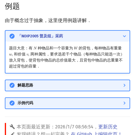
例题
镜像站列表
Special Judge
Java 速成
前缀和 & 差分
状压 DP
Boyer–Moore 算法
置换和排列
块状数据结构
拓扑排序
扫描线
有限状态自动机
Dev-C++
文件操作
Lambda 表达式
归并排序
裴蜀定理 & 一次不定方程
多项式多点求值|快速插值
贝尔数
线性基
AVL 树
虚树
由于概念过于抽象，这里使用例题讲解．
致谢
Testlib
Java 进阶
二分
数位 DP
Z 函数（扩展 KMP）
弧度制与坐标系
单调栈
最短路问题
旋转卡壳
计算理论基础
CLion
pb_ds
堆排序
费马小定理 & 欧拉定理
多项式初等函数
伯努利数
线性映射
红黑树
树分治
「NOIP2005 普及组」采药
Polygon
倍增
插头 DP
AC 自动机
复数
单调队列
生成树问题
半平面交
字节顺序
Geany
编译优化
桶排序
模逆元
常系数齐次线性递推
Entringer Number
特征多项式
左偏红黑树
动态树分治
题目大意：有
种物品和一个容量为
的背包，每种物品有重量
𝑁
𝑊
N
W
OJ 工具
构造
计数 DP
后缀数组 (SA)
数论
ST 表
斯坦纳树
平面最近点对
约瑟夫问题
Xcode
希尔排序
线性同余方程
多项式平移|连续点值平移
Eulerian Number
对角化
AA 树
AHU 算法
和价值
两种属性，要求选若干个物品（每种物品只能选一次）
𝑤
𝑣
w
i
v
i
𝑖
𝑖
放入背包，使背包中物品的总价值最大，且背包中物品的总重量不
超过背包的容量．
LaTeX 入门
动态 DP
后缀自动机 (SAM)
多项式与生成函数
树状数组
拆点
随机增量法
表达式求值
GUIDE
锦标赛排序
中国剩余定理
符号化方法
分拆数
Jordan标准型
树哈希
Git
概率 DP
后缀平衡树
组合数学
线段树
连通性相关
反演变换
在一台机器上规划任务
Sublime Text
Tim 排序
升幂引理
Lagrange 反演
范德蒙德卷积
树上随机游走
解题思路
DP 套 DP
广义后缀自动机
线性代数
划分树
环计数问题
计算几何杂项
主元素问题
CP Editor
排序相关 STL
阶乘取模
形式幂级数复合|复合逆
Pólya 计数
示例代码
DP 优化
后缀树
线性规划
二叉搜索树 & 平衡树
最小环
Garsia–Wachs 算法
Code::Blocks
排序应用
卢卡斯定理
普通生成函数
图论计数
本页面最近更新：
2026/1/7 08:56:54
，
更新历史
其它 DP 方法
Manacher
抽象代数
跳表
2-SAT
15-puzzle
同余方程
指数生成函数
发现错误？想一起完善？
在 GitHub 上编辑此页！