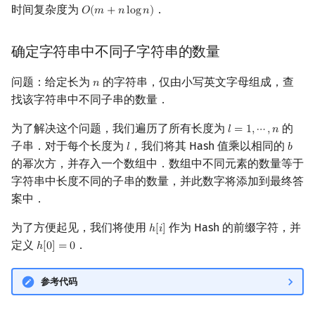
时间复杂度为
．
𝑂
(
𝑚
+
𝑛
l
o
g
𝑛
)
O
(
m
+
n
log
n
)
确定字符串中不同子字符串的数量
问题：给定长为
的字符串，仅由小写英文字母组成，查
𝑛
n
找该字符串中不同子串的数量．
为了解决这个问题，我们遍历了所有长度为
的
𝑙
=
1
,
⋯
,
𝑛
l
=
1
,
⋯
,
n
子串．对于每个长度为
，我们将其 Hash 值乘以相同的
𝑙
𝑏
l
b
的幂次方，并存入一个数组中．数组中不同元素的数量等于
字符串中长度不同的子串的数量，并此数字将添加到最终答
案中．
为了方便起见，我们将使用
作为 Hash 的前缀字符，并
ℎ
[
𝑖
]
h
[
i
]
定义
．
ℎ
[
0
]
=
0
h
[
0
]
=
0
参考代码