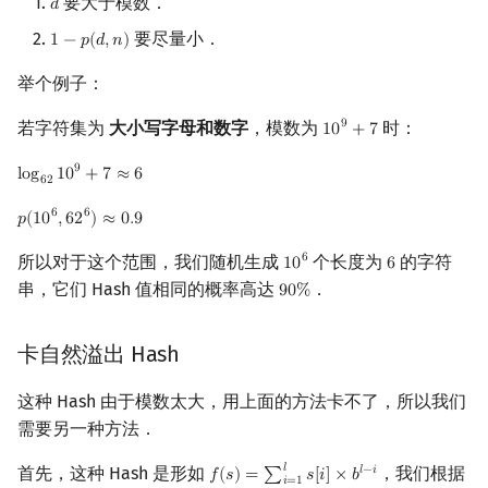
要大于模数．
𝑑
d
要尽量小．
1
−
𝑝
(
𝑑
,
𝑛
)
1
−
p
(
d
,
n
)
举个例子：
若字符集为
大小写字母和数字
，模数为
时：
9
1
0
+
7
10
9
+
7
9
l
o
g
1
0
+
7
≈
6
log
62
10
9
+
7
≈
6
6
2
6
6
𝑝
(
1
0
,
6
2
)
≈
0
.
9
p
(
10
6
,
62
6
)
≈
0.9
所以对于这个范围，我们随机生成
个长度为
的字符
6
1
0
6
10
6
6
串，它们 Hash 值相同的概率高达
．
9
0
%
90
%
卡自然溢出 Hash
这种 Hash 由于模数太大，用上面的方法卡不了，所以我们
需要另一种方法．
𝑙
首先，这种 Hash 是形如
，我们根据
𝑙
−
𝑖
𝑓
(
𝑠
)
=
∑
𝑠
[
𝑖
]
×
𝑏
f
(
s
)
=
∑
i
=
1
l
s
[
i
]
×
b
l
−
i
𝑖
=
1