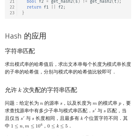
21
bool
f2
=
get_hash2
(
s
)
!=
get_hash2
(
t
);
22
return
f1
||
f2
;
23
}
Hash 的应用
字符串匹配
求出模式串的哈希值后，求出文本串每个长度为模式串长度
的子串的哈希值，分别与模式串的哈希值比较即可．
允许
次失配的字符串匹配
𝑘
k
问题：给定长为
的源串
，以及长度为
的模式串
，要
𝑛
𝑠
𝑚
𝑝
n
s
m
p
求查找源串中有多少子串与模式串匹配．
与
匹配，当
′
𝑠
𝑠
s
′
s
且仅当
与
长度相同，且最多有
个位置字符不同．其
′
𝑠
𝑠
𝑘
s
′
s
k
中
，
．
6
1
≤
𝑛
,
𝑚
≤
1
0
0
≤
𝑘
≤
5
1
≤
n
,
m
≤
10
6
0
≤
k
≤
5