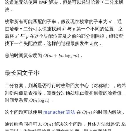
这道题无法使用 KMP 解决，但是可以通过哈希 + 二分来解
决．
枚举所有可能匹配的子串，假设现在枚举的子串为
，通
′
𝑠
s
′
过哈希 + 二分可以快速找到
与
第一个不同的位置．之
′
𝑠
𝑝
s
′
p
后将
与
在这个失配位置及之前的部分删除掉，继续查
′
𝑠
𝑝
s
′
p
找下一个失配位置．这样的过程最多发生
次．
𝑘
k
总的时间复杂度为
．
𝑂
(
𝑚
+
𝑘
𝑛
l
o
g
𝑚
)
O
(
m
+
k
n
log
2
m
)
2
最长回文子串
二分答案，判断是否可行时枚举回文中心（对称轴），哈希
判断两侧是否相等．需要分别预处理正着和倒着的哈希值．
时间复杂度
．
𝑂
(
𝑛
l
o
g
𝑛
)
O
(
n
log
n
)
这个问题可以使用
manacher 算法
在
的时间内解决．
𝑂
(
𝑛
)
O
(
n
)
通过哈希同样可以
解决这个问题，具体方法就是记
𝑂
(
𝑛
)
𝑅
O
(
n
)
R
i
𝑖