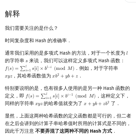
概率论
可持久化数据结构
欧拉图
Kahan 求和
双值 Hash：
二次剩余
解释
Hash 的应用
博弈论
树套树
哈密顿图
珂朵莉树/颜色段均摊
阶 & 原根
我们需要关注的是什么？
数值算法
K-D Tree
二分图
空间优化简介
字符串匹配
离散对数
时间复杂度和 Hash 的准确率．
序理论
动态树
平面图
允许
次失配的字符串匹配
高次剩余 & 单位根
𝑘
k
通常我们采用的是多项式 Hash 的方法，对于一个长度为
𝑙
l
的字符串
来说，我们可以这样定义多项式 Hash 函数：
𝑠
s
杨氏矩阵
析合树
弦图
最长回文子串
数论分块
𝑙
．例如，对于字符串
𝑙
−
𝑖
𝑓
(
𝑠
)
=
∑
𝑠
[
𝑖
]
×
𝑏
(
m
o
d
𝑀
)
f
(
s
)
=
∑
i
=
1
l
s
[
i
]
×
b
l
−
i
(
mod
M
)
𝑖
=
1
，其哈希函数值为
．
2
𝑥
𝑦
𝑧
𝑥
𝑏
+
𝑦
𝑏
+
𝑧
x
y
z
x
b
2
+
y
b
+
z
拟阵
PQ 树
图的着色
最长公共子字符串
狄利克雷卷积
特别要说明的是，也有很多人使用的是另一种 Hash 函数的
𝑙
定义，即
，这种定义下，
𝑖
−
1
Berlekamp–Massey 算法
手指树
网络流
确定字符串中不同子字符串
莫比乌斯反演
𝑓
(
𝑠
)
=
∑
𝑠
[
𝑖
]
×
𝑏
(
m
o
d
𝑀
)
f
(
s
)
=
∑
i
=
1
l
s
[
i
]
×
b
i
−
1
(
mod
M
)
𝑖
=
1
同样的字符串
的哈希值就变为了
了．
的数量
2
𝑥
𝑦
𝑧
𝑥
+
𝑦
𝑏
+
𝑧
𝑏
x
y
z
x
+
y
b
+
z
b
2
霍夫曼树
图的匹配
杜教筛
显然，上面这两种哈希函数的定义函数都是可行的，但二者
例题
在之后会讲到的计算子串哈希值时所用的计算式是不同的，
Prüfer 序列
Powerful Number 筛
因此千万注意
不要弄混了这两种不同的 Hash 方式
．