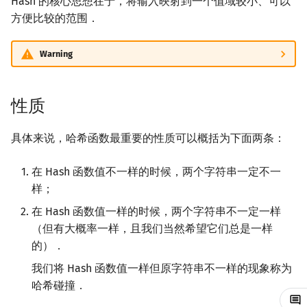
Hash 的核心思想在于，将输入映射到一个值域较小、可以
方便比较的范围．
镜像站列表
Special Judge
Java 速成
前缀和 & 差分
IDA*
状压 DP
置换和排列
块状数据结构
拓扑排序
扫描线
有限状态自动机
卡自然溢出 Hash
Dev-C++
文件操作
Lambda 表达式
归并排序
裴蜀定理 & 一次不定方程
多项式多点求值|快速插值
贝尔数
线性基
AVL 树
虚树
致谢
Testlib
Java 进阶
二分
回溯法
数位 DP
弧度制与坐标系
单调栈
最短路问题
旋转卡壳
计算理论基础
b 为偶数
CLion
pb_ds
堆排序
费马小定理 & 欧拉定理
多项式初等函数
伯努利数
线性映射
红黑树
树分治
Warning
Polygon
倍增
Dancing Links
插头 DP
复数
单调队列
生成树问题
半平面交
字节顺序
b 为奇数
Geany
编译优化
桶排序
模逆元
常系数齐次线性递推
Entringer Number
特征多项式
左偏红黑树
动态树分治
性质
OJ 工具
构造
Alpha–Beta 剪枝
计数 DP
数论
ST 表
斯坦纳树
平面最近点对
约瑟夫问题
例题
Xcode
希尔排序
线性同余方程
多项式平移|连续点值平移
Eulerian Number
对角化
AA 树
AHU 算法
具体来说，哈希函数最重要的性质可以概括为下面两条：
LaTeX 入门
优化
动态 DP
Hash 的改进
多项式与生成函数
树状数组
拆点
随机增量法
表达式求值
GUIDE
锦标赛排序
中国剩余定理
符号化方法
分拆数
Jordan标准型
树哈希
在 Hash 函数值不一样的时候，两个字符串一定不一
Git
概率 DP
组合数学
线段树
连通性相关
反演变换
在一台机器上规划任务
多值 Hash
样；
Sublime Text
Tim 排序
升幂引理
Lagrange 反演
范德蒙德卷积
树上随机游走
在 Hash 函数值一样的时候，两个字符串不一定一样
DP 套 DP
线性代数
划分树
环计数问题
计算几何杂项
主元素问题
多次询问子串哈希
CP Editor
排序相关 STL
阶乘取模
形式幂级数复合|复合逆
Pólya 计数
（但有大概率一样，且我们当然希望它们总是一样
的）．
DP 优化
实现
线性规划
二叉搜索树 & 平衡树
最小环
Garsia–Wachs 算法
Code::Blocks
排序应用
卢卡斯定理
普通生成函数
图论计数
我们将 Hash 函数值一样但原字符串不一样的现象称为
哈希碰撞．
其它 DP 方法
抽象代数
跳表
2-SAT
15-puzzle
模数 Hash：
同余方程
指数生成函数