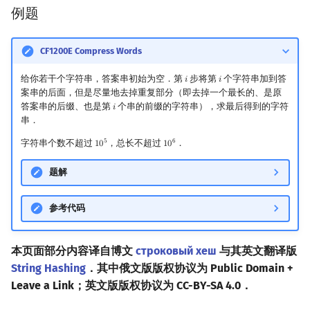
例题
CF1200E Compress Words
给你若干个字符串，答案串初始为空．第
步将第
个字符串加到答
𝑖
𝑖
i
i
案串的后面，但是尽量地去掉重复部分（即去掉一个最长的、是原
答案串的后缀、也是第
个串的前缀的字符串），求最后得到的字符
𝑖
i
串．
5
6
字符串个数不超过
，总长不超过
．
1
0
1
0
10
5
10
6
题解
参考代码
本页面部分内容译自博文
строковый хеш
与其英文翻译版
String Hashing
．其中俄文版版权协议为 Public Domain +
Leave a Link；英文版版权协议为 CC-BY-SA 4.0．