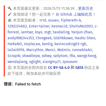
本页面最近更新：
2026/5/13 11:36:39
，
更新历史
发现错误？想一起完善？
在 GitHub 上编辑此页！
本页面贡献者：
Ir1d
,
ouuan
,
Tiphereth-A
,
1292224662
,
Enter-tainer
,
Xeonacid
,
ShuYuMo2003
,
c-
forrest
,
iamtwz
,
ksyx
,
mgt
,
taodaling
,
Yanjun-Zhao
,
andy998244353
,
Chrogeek
,
GldHkkowo
,
Haohu Shen
,
HeRaNO
,
ImpleLee
,
kenlig
,
kevincoding03-rgb
,
lailai0916
,
Marcythm
,
Menci
,
Molmin
,
runnableAir
,
ScrapW
,
shawlleyw
,
sshwy
,
szdytom
,
tfia
,
wangchong
,
wendajiang
,
xglight
,
xiangmy21
,
zyouxam
本页面的全部内容在
CC BY-SA 4.0
和
SATA
协议之条
款下提供，附加条款亦可能应用