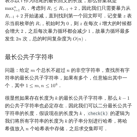
表示以
作为结尾的最长回文的长度，那么答案就是
𝑖
i
．考虑到
，因此我们只需要暴力从
𝑛
m
a
x
𝑅
𝑅
≤
𝑅
+
2
max
i
=
1
n
R
i
R
i
≤
R
i
−
1
+
2
𝑖
𝑖
𝑖
−
1
𝑖
=
1
开始递减，直到找到第一个回文即可．记变量
表
𝑅
+
2
𝑧
R
i
−
1
+
2
z
𝑖
−
1
示当前枚举的
，初始时为
，则
在每次
增大的时候都
𝑅
0
𝑧
𝑖
R
i
0
z
i
𝑖
会增大
，之后每次暴力循环都会减少
，故暴力循环最多
2
1
2
1
发生
次，总的时间复杂度为
．
2
𝑛
𝑂
(
𝑛
)
2
n
O
(
n
)
最长公共子字符串
问题：给定
个总长不超过
的非空字符串，查找所有字
𝑚
𝑛
m
n
符串的最长公共子字符串，如果有多个，任意输出其中一
个．其中
．
6
1
≤
𝑚
,
𝑛
≤
1
0
1
≤
m
,
n
≤
10
6
很显然如果存在长度为
的最长公共子字符串，那么
𝑘
𝑘
−
1
k
k
−
1
的公共子字符串也必定存在．因此我们可以二分最长公共子
字符串的长度．假设现在的长度为
，
的逻辑为
check(k)
𝑘
k
我们将所有字符串的长度为
的子串分别进行哈希，将哈
𝑘
k
希值放入
个哈希表中存储．之后求交集即可．
𝑛
n