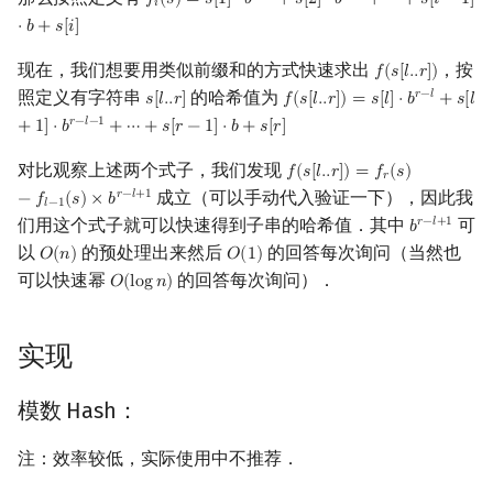
𝑓
(
𝑠
)
=
𝑠
[
1
]
⋅
𝑏
+
𝑠
[
2
]
⋅
𝑏
+
⋯
+
𝑠
[
𝑖
−
1
]
f
(
s
)
=
s
[
1
]
⋅
b
i
−
1
+
s
[
2
]
⋅
b
i
−
2
+
⋯
+
s
[
i
−
1
]
⋅
b
+
s
[
i
]
𝑖
⋅
𝑏
+
𝑠
[
𝑖
]
现在，我们想要用类似前缀和的方式快速求出
，按
𝑓
(
𝑠
[
𝑙
.
.
𝑟
]
)
f
(
s
[
l
.
.
r
]
)
照定义有字符串
的哈希值为
𝑟
−
𝑙
𝑠
[
𝑙
.
.
𝑟
]
𝑓
(
𝑠
[
𝑙
.
.
𝑟
]
)
=
𝑠
[
𝑙
]
⋅
𝑏
+
𝑠
[
𝑙
s
[
l
.
.
r
]
f
(
s
[
l
.
.
r
]
)
=
s
[
l
]
⋅
b
r
−
l
+
s
[
l
+
1
]
⋅
b
r
−
l
𝑟
−
𝑙
−
1
+
1
]
⋅
𝑏
+
⋯
+
𝑠
[
𝑟
−
1
]
⋅
𝑏
+
𝑠
[
𝑟
]
对比观察上述两个式子，我们发现
𝑓
(
𝑠
[
𝑙
.
.
𝑟
]
)
=
𝑓
(
𝑠
)
f
(
s
[
l
.
.
r
]
)
=
f
r
(
s
)
−
f
−
1
(
s
)
×
b
r
−
l
+
1
𝑟
成立（可以手动代入验证一下），因此我
𝑟
−
𝑙
+
1
−
𝑓
(
𝑠
)
×
𝑏
𝑙
−
1
们用这个式子就可以快速得到子串的哈希值．其中
可
𝑟
−
𝑙
+
1
𝑏
b
r
−
l
+
1
以
的预处理出来然后
的回答每次询问（当然也
𝑂
(
𝑛
)
𝑂
(
1
)
O
(
n
)
O
(
1
)
可以快速幂
的回答每次询问）．
𝑂
(
l
o
g
𝑛
)
O
(
log
n
)
实现
模数 Hash：
注：效率较低，实际使用中不推荐．