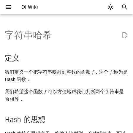
OI Wiki
键
入
字符串哈希
Getting Started
比赛相关简介
工具软件简介
语言基础简介
算法基础简介
搜索部分简介
动态规划部分简介
定义
后缀数组简介
数学部分简介
数据结构部分简介
图论部分简介
计算几何部分简介
杂项简介
RMQ
OI 赛事与赛制
题型概述
读入、输出优化
Vim
评测工具简介
Testlib 简介
Hello, World!
C++ 标准库简介
类
复杂度简介
排序简介
DP 优化简介
数字系统简介
数论基础
多项式与生成函数简介
排列组合
线性代数简介
线性规划基础
基本概念
基本概念
博弈论简介
插值
并查集
堆简介
分块思想
线段树基础
二叉搜索树 & 平衡树
可持久化数据结构简介
线段树套线段树
Link Cut Tree
树基础
最短路
最小生成树
强连通分量
网络流简介
图匹配
离线算法简介
随机函数
以
开
关于本项目
赛事
代码编辑工具
C++ 基础
复杂度
DFS（搜索）
动态规划基础
Hash 的思想
最优原地后缀排序算法
布尔代数
栈
图论相关概念
二维计算几何基础
离散化
并查集应用
ICPC/CCPC 赛事与赛制
交互题
分段打表
Emacs
Arbiter
通用
C++ 语法基础
STL 容器
命名空间
均摊复杂度
选择排序
单调队列/单调栈优化
进位制
模算术简介
代数基本定理
抽屉原理
向量
单纯形法
群论
条件概率与独立性
公平组合游戏
数值积分
并查集复杂度
二叉堆
块状数组
线段树合并 & 分裂
Treap
可持久化线段树
平衡树套线段树
全局平衡二叉树
树的直径
差分约束
最小树形图
双连通分量
最大流
二分图最大匹配
CDQ 分治
随机化技巧
定义
始
如何参与
题型
评测工具
C++ 标准库
枚举
BFS（搜索）
记忆化搜索
性质
数字系统
队列
图的存储
三维计算几何基础
双指针
括号序列
常见错误
VS Code
Cena
Generator
变量
STL 算法
值类别
冒泡排序
斜率优化
平衡三进制
素数
快速傅里叶变换
容斥原理
内积和外积
环论
随机变量
零和游戏
高斯消元
配对堆
块状链表
李超线段树
Splay 树
可持久化块状数组
线段树套平衡树
Euler Tour Tree
树的中心
k 短路
最小直径生成树
割点和桥
最小割
二分图最大权匹配
整体二分
爬山算法
我们定义一个把字符串映射到整数的函数
，这个
称为是
𝑓
𝑓
f
f
搜
Hash 函数．
OI Wiki 不是什么
学习路线
命令行
C++ 进阶
模拟
双向搜索
背包 DP
解释
位操作
链表
DFS（图论）
距离
离线算法
线段树与离线询问
常见技巧
Atom
CCR Plus
Validator
运算
bitset
重载运算符
插入排序
四边形不等式优化
格雷码
最大公约数
快速数论变换
斐波那契数列
矩阵
域论
随机变量的数字特征
非公平组合游戏
牛顿迭代法
左偏树
树分块
猫树
WBLT
可持久化平衡树
树状数组套权值线段树
Top Tree
树的重心
同余最短路
圆方树
费用流
一般图最大匹配
莫队算法
模拟退火
索
我们希望这个函数
可以方便地帮我们判断两个字符串是
𝑓
f
格式手册
学习资源
命令行编译与调试
C++ 与其他常用语言的区别
递归 & 分治
启发式搜索
区间 DP
Hash 的错误率分析
二进制集合操作
哈希表
BFS（图论）
Pick 定理
分数规划
Eclipse
Lemon
Interactor
流程控制语句
string
引用
计数排序
Slope Trick 优化
欧拉函数
快速沃尔什变换
错位排列
初等变换
Schreier–Sims 算法
概率不等式
Sqrt Tree
区间最值操作 & 区间历史
替罪羊树
可持久化字典树
分块套树状数组
最近公共祖先
点/边连通度
上下界网络流
一般图最大权匹配
否相等．
值
数学符号表
技巧
编译器
Pascal 转 C++ 急救
贪心
A*
DAG 上的 DP
高精度计算
并查集
树上问题
三角剖分
随机化
Hash 冲突
Notepad++
Checker
高级数据类型
pair
常量
基数排序
WQS 二分
筛法
Chirp Z 变换
卡特兰数
行列式
笛卡尔树
可持久化可并堆
树链剖分
Stoer–Wagner 算法
稳定匹配
Hash 的思想
Kinetic Tournament Tree
F.A.Q.
出题
WSL (Windows 10)
Python 速成
排序
迭代加深搜索
树形 DP
快速幂
堆
有向无环图
凸包
悬线法
卡大模数 Hash
Kate
函数
新版 C++ 特性
快速排序
状态设计优化
分解质因数
多项式牛顿迭代
斯特林数
线性空间
Size Balanced Tree
树上启发式合并