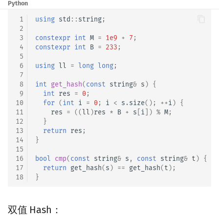
Python
 1
using
std
::
string
;
 2
 3
constexpr
int
M
=
1e9
+
7
;
 4
constexpr
int
B
=
233
;
 5
 6
using
ll
=
long
long
;
 7
 8
int
get_hash
(
const
string
&
s
)
{
 9
int
res
=
0
;
10
for
(
int
i
=
0
;
i
<
s
.
size
();
++
i
)
{
11
res
=
((
ll
)
res
*
B
+
s
[
i
])
%
M
;
12
}
13
return
res
;
14
}
15
16
bool
cmp
(
const
string
&
s
,
const
string
&
t
)
{
17
return
get_hash
(
s
)
==
get_hash
(
t
);
18
}
双值 Hash：