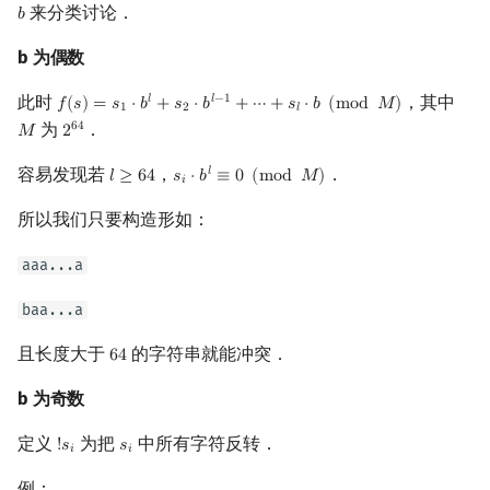
来分类讨论．
𝑏
b
b 为偶数
此时
，其中
𝑙
𝑙
−
1
𝑓
(
𝑠
)
=
𝑠
⋅
𝑏
+
𝑠
⋅
𝑏
+
⋯
+
𝑠
⋅
𝑏
(
m
o
d
𝑀
)
f
(
s
)
=
s
1
⋅
b
l
+
s
2
⋅
b
l
−
1
+
⋯
+
s
l
⋅
b
(
mod
M
)
1
2
𝑙
为
．
6
4
𝑀
2
M
2
64
容易发现若
，
．
𝑙
𝑙
≥
6
4
𝑠
⋅
𝑏
≡
0
(
m
o
d
𝑀
)
l
≥
64
s
i
⋅
b
l
≡
0
(
mod
M
)
𝑖
所以我们只要构造形如：
aaa...a
baa...a
且长度大于
的字符串就能冲突．
6
4
64
b 为奇数
定义
为把
中所有字符反转．
!
𝑠
𝑠
!
s
i
s
i
𝑖
𝑖
例：