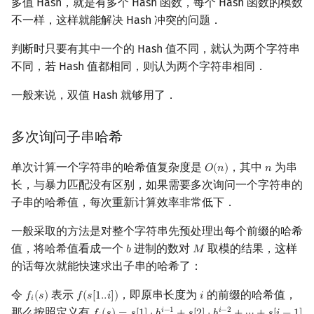
多值 Hash，就是有多个 Hash 函数，每个 Hash 函数的模数
不一样，这样就能解决 Hash 冲突的问题．
判断时只要有其中一个的 Hash 值不同，就认为两个字符串
不同，若 Hash 值都相同，则认为两个字符串相同．
一般来说，双值 Hash 就够用了．
多次询问子串哈希
单次计算一个字符串的哈希值复杂度是
，其中
为串
𝑂
(
𝑛
)
𝑛
O
(
n
)
n
长，与暴力匹配没有区别，如果需要多次询问一个字符串的
子串的哈希值，每次重新计算效率非常低下．
一般采取的方法是对整个字符串先预处理出每个前缀的哈希
值，将哈希值看成一个
进制的数对
取模的结果，这样
𝑏
𝑀
b
M
的话每次就能快速求出子串的哈希了：
令
表示
，即原串长度为
的前缀的哈希值，
𝑓
(
𝑠
)
𝑓
(
𝑠
[
1
.
.
𝑖
]
)
𝑖
f
(
s
)
f
(
s
[
1.
.
i
]
)
i
𝑖
那么按照定义有
𝑖
−
1
𝑖
−
2