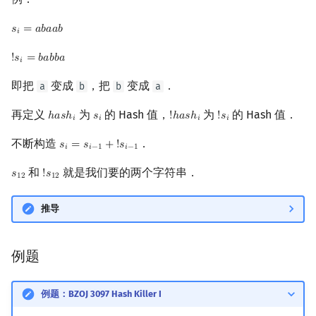
𝑠
=
𝑎
𝑏
𝑎
𝑎
𝑏
s
i
=
a
b
a
a
b
𝑖
!
𝑠
=
𝑏
𝑎
𝑏
𝑏
𝑎
!
s
i
=
b
a
b
b
a
𝑖
即把
变成
，把
变成
．
a
b
b
a
再定义
为
的 Hash 值，
为
的 Hash 值．
ℎ
𝑎
𝑠
ℎ
𝑠
!
ℎ
𝑎
𝑠
ℎ
!
𝑠
h
a
s
h
i
s
i
!
h
a
s
h
i
!
s
i
𝑖
𝑖
𝑖
𝑖
不断构造
．
𝑠
=
𝑠
+
!
𝑠
s
i
=
s
i
−
1
+
!
s
i
−
1
𝑖
𝑖
−
1
𝑖
−
1
和
就是我们要的两个字符串．
𝑠
!
𝑠
s
12
!
s
12
1
2
1
2
推导
例题
例题：BZOJ 3097 Hash Killer I