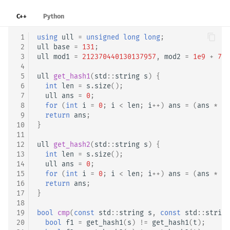
C++
Python
 1
using
ull
=
unsigned
long
long
;
 2
ull
base
=
131
;
 3
ull
mod1
=
212370440130137957
,
mod2
=
1e9
+
7
;
 4
 5
ull
get_hash1
(
std
::
string
s
)
{
 6
int
len
=
s
.
size
();
 7
ull
ans
=
0
;
 8
for
(
int
i
=
0
;
i
<
len
;
i
++
)
ans
=
(
ans
*
ba
 9
return
ans
;
10
}
11
12
ull
get_hash2
(
std
::
string
s
)
{
13
int
len
=
s
.
size
();
14
ull
ans
=
0
;
15
for
(
int
i
=
0
;
i
<
len
;
i
++
)
ans
=
(
ans
*
ba
16
return
ans
;
17
}
18
19
bool
cmp
(
const
std
::
string
s
,
const
std
::
string
20
bool
f1
=
get_hash1
(
s
)
!=
get_hash1
(
t
);