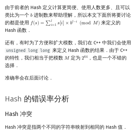
矩阵树定理
Min_25 筛
由于前者的 Hash 定义计算更简便、使用人数更多、且可以
类比为一个
进制数来帮助理解，所以本文下面所将要讨论
𝑏
b
LGV 引理
洲阁筛
𝑙
的都是使用
来定义的
𝑙
−
𝑖
𝑓
(
𝑠
)
=
∑
𝑠
[
𝑖
]
×
𝑏
(
m
o
d
𝑀
)
f
(
s
)
=
∑
i
=
1
l
s
[
i
]
×
b
l
−
i
(
mod
M
)
𝑖
=
1
Hash 函数．
最大团搜索算法
类欧几里德算法
还有，有时为了方便和扩大模数，我们在 C++ 中我们会使用
支配树
Meissel–Lehmer 算法
来定义 Hash 函数的结果．由于 C++
unsigned long long
的特性，我们相当于把模数
定为
，也是一个不错的
6
4
𝑀
2
M
2
64
图上随机游走
连分数
选择．
准确率会在后面讨论．
Stern–Brocot 树与 Farey
二次域
Hash 的错误率分析
Pell 方程
Hash 冲突
Hash 冲突是指两个不同的字符串映射到相同的 Hash 值．