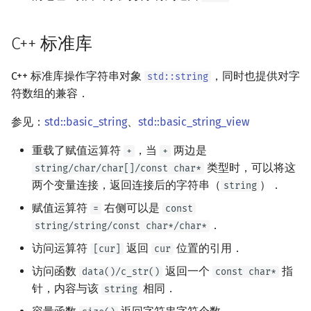
矩阵树定理
Min_25 筛
C++ 标准库
LGV 引理
洲阁筛
C++ 标准库操作字符串对象
，同时也提供对字
std::string
最大团搜索算法
类欧几里德算法
符数组的兼容．
支配树
Meissel–Lehmer 算法
参见：
std::basic_string
、
std::basic_string_view
图上随机游走
连分数
重载了赋值运算符
，当
两边是
+
+
类型时，可以将这
string/char/char[]/const char*
Stern–Brocot 树与 Farey
两个变量连接，返回连接后的字符串（
）．
string
赋值运算符
右侧可以是
=
const
二次域
．
string/string/const char*/char*
访问运算符
返回
位置的引用．
[cur]
cur
Pell 方程
访问函数
返回一个
指
data()/c_str()
const char*
针，内容与该
相同．
string