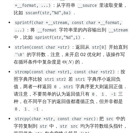
：从字符串
里读取变量，
*__format, ...)
__source
镜像站列表
Special Judge
Java 速成
前缀和 & 差分
IDA*
状压 DP
置换和排列
块状数据结构
拓扑排序
扫描线
有限状态自动机
Dev-C++
文件操作
Lambda 表达式
归并排序
裴蜀定理 & 一次不定方程
多项式多点求值|快速插值
贝尔数
线性基
AVL 树
虚树
比如
．
sscanf(str,"%d",&a)
sprintf(char *__stream, const char *__format,
致谢
Testlib
Java 进阶
二分
回溯法
数位 DP
弧度制与坐标系
单调栈
最短路问题
旋转卡壳
计算理论基础
CLion
pb_ds
堆排序
费马小定理 & 欧拉定理
多项式初等函数
伯努利数
线性映射
红黑树
树分治
：将
字符串里的内容输出到
...)
__format
__stream
中，比如
．
sprintf(str,"%d",i)
Polygon
倍增
Dancing Links
插头 DP
复数
单调队列
生成树问题
半平面交
字节顺序
Geany
编译优化
桶排序
模逆元
常系数齐次线性递推
Entringer Number
特征多项式
左偏红黑树
动态树分治
：返回从
开始直到
strlen(const char *str)
str[0]
OJ 工具
构造
Alpha–Beta 剪枝
计数 DP
数论
ST 表
斯坦纳树
平面最近点对
约瑟夫问题
Xcode
希尔排序
线性同余方程
多项式平移|连续点值平移
Eulerian Number
对角化
AA 树
AHU 算法
的字符数．注意，未开启 O2 优化时，该操作写
'\0'
在循环条件中复杂度是
的．
Θ
(
𝑁
)
Θ
(
N
)
LaTeX 入门
优化
动态 DP
多项式与生成函数
树状数组
拆点
随机增量法
表达式求值
GUIDE
锦标赛排序
中国剩余定理
符号化方法
分拆数
Jordan标准型
树哈希
：按
strcmp(const char *str1, const char *str2)
照字典序比较
若
字典序小返回负
str1 str2
str1
Git
概率 DP
组合数学
线段树
连通性相关
反演变换
在一台机器上规划任务
Sublime Text
Tim 排序
升幂引理
Lagrange 反演
范德蒙德卷积
树上随机游走
值，两者一样返回
，
字典序更大则返回正值．
0
str1
请注意，不要简单的认为返回值只有
、
、
三
0
1
-1
DP 套 DP
线性代数
划分树
环计数问题
计算几何杂项
主元素问题
CP Editor
排序相关 STL
阶乘取模
形式幂级数复合|复合逆
Pólya 计数
种，在不同平台下的返回值都遵循正负，但并非都是
、
、
．
0
1
-1
DP 优化
线性规划
二叉搜索树 & 平衡树
最小环
Garsia–Wachs 算法
Code::Blocks
排序应用
卢卡斯定理
普通生成函数
图论计数
: 把
中的
strcpy(char *str, const char *src)
src
其它 DP 方法
抽象代数
跳表
2-SAT
15-puzzle
同余方程
指数生成函数
字符复制到
中，
均为字符数组头指针，
str
str
src