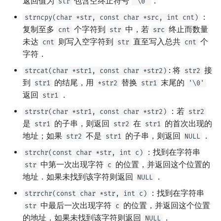
返回值为
包含空终止符号
．
str
'\0'
概率论
可持久化数据结构
欧拉图
Kahan 求和
二次剩余
：
strncpy(char *str, const char *src, int cnt)
复制至多
个字符到
中，若
终止而数量
cnt
str
src
博弈论
树套树
哈密顿图
珂朵莉树/颜色段均摊
阶 & 原根
未达
则写入空字符到
直至写入总共
个
cnt
str
cnt
字符．
数值算法
K-D Tree
二分图
空间优化简介
离散对数
: 将
接
strcat(char *str1, const char *str2)
str2
到
的结尾，用
替换
末尾的
str1
*str2
str1
'\0'
序理论
动态树
平面图
高次剩余 & 单位根
返回
．
str1
杨氏矩阵
析合树
弦图
数论分块
：若
strstr(char *str1, const char *str2)
str2
是
的子串，则返回
在
的首次出现的
str1
str2
str1
拟阵
PQ 树
图的着色
狄利克雷卷积
地址；如果
不是
的子串，则返回
．
str2
str1
NULL
：找到在字符串
strchr(const char *str, int c)
Berlekamp–Massey 算法
手指树
网络流
莫比乌斯反演
中第一次出现字符
的位置，并返回这个位置的
str
c
地址．如果未找到该字符则返回
．
NULL
霍夫曼树
图的匹配
杜教筛
：找到在字符串
strrchr(const char *str, int c)
Prüfer 序列
Powerful Number 筛
中最后一次出现字符
的位置，并返回这个位置
str
c
的地址．如果未找到该字符则返回
．
NULL