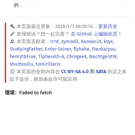
的．
本页面最近更新：
2026/1/7 08:56:54
，
更新历史
发现错误？想一起完善？
在 GitHub 上编辑此页！
本页面贡献者：
Ir1d
,
zymooll
,
Xeonacid
,
ksyx
,
StudyingFather
,
Enter-tainer
,
flyhahe
,
Frankaiyou
,
henrytbtrue
,
Tiphereth-A
,
Chrogeek
,
NachtgeistW
,
shuzhouliu
,
tomirillaris
本页面的全部内容在
CC BY-SA 4.0
和
SATA
协议之条
款下提供，附加条款亦可能应用