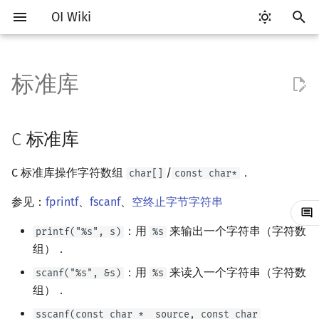
OI Wiki
键
入
标准库
Getting Started
比赛相关简介
工具软件简介
语言基础简介
算法基础简介
搜索部分简介
动态规划部分简介
C 标准库
后缀数组简介
数学部分简介
数据结构部分简介
图论部分简介
计算几何部分简介
杂项简介
RMQ
OI 赛事与赛制
题型概述
读入、输出优化
Vim
评测工具简介
Testlib 简介
Hello, World!
C++ 标准库简介
类
复杂度简介
排序简介
DP 优化简介
数字系统简介
数论基础
多项式与生成函数简介
排列组合
线性代数简介
线性规划基础
基本概念
基本概念
博弈论简介
插值
并查集
堆简介
分块思想
线段树基础
二叉搜索树 & 平衡树
可持久化数据结构简介
线段树套线段树
Link Cut Tree
树基础
最短路
最小生成树
强连通分量
网络流简介
图匹配
离线算法简介
随机函数
以
开
关于本项目
赛事
代码编辑工具
C++ 基础
复杂度
DFS（搜索）
动态规划基础
C++ 标准库
最优原地后缀排序算法
布尔代数
栈
图论相关概念
二维计算几何基础
离散化
并查集应用
ICPC/CCPC 赛事与赛制
交互题
分段打表
Emacs
Arbiter
通用
C++ 语法基础
STL 容器
命名空间
均摊复杂度
选择排序
单调队列/单调栈优化
进位制
模算术简介
代数基本定理
抽屉原理
向量
单纯形法
群论
条件概率与独立性
公平组合游戏
数值积分
并查集复杂度
二叉堆
块状数组
线段树合并 & 分裂
Treap
可持久化线段树
平衡树套线段树
全局平衡二叉树
树的直径
差分约束
最小树形图
双连通分量
最大流
二分图最大匹配
CDQ 分治
随机化技巧
C 标准库
始
如何参与
题型
评测工具
C++ 标准库
枚举
BFS（搜索）
记忆化搜索
数字系统
队列
图的存储
三维计算几何基础
双指针
括号序列
常见错误
VS Code
Cena
Generator
变量
STL 算法
值类别
冒泡排序
斜率优化
平衡三进制
素数
快速傅里叶变换
容斥原理
内积和外积
环论
随机变量
零和游戏
高斯消元
配对堆
块状链表
李超线段树
Splay 树
可持久化块状数组
线段树套平衡树
Euler Tour Tree
树的中心
k 短路
最小直径生成树
割点和桥
最小割
二分图最大权匹配
整体二分
爬山算法
C 标准库操作字符数组
/
．
char[]
const char*
搜
OI Wiki 不是什么
学习路线
命令行
C++ 进阶
模拟
双向搜索
背包 DP
位操作
链表
DFS（图论）
距离
离线算法
线段树与离线询问
常见技巧
Atom
CCR Plus
Validator
运算
bitset
重载运算符
插入排序
四边形不等式优化
格雷码
最大公约数
快速数论变换
斐波那契数列
矩阵
域论
随机变量的数字特征
非公平组合游戏
牛顿迭代法
左偏树
树分块
猫树
WBLT
可持久化平衡树
树状数组套权值线段树
Top Tree
树的重心
同余最短路
圆方树
费用流
一般图最大匹配
莫队算法
模拟退火
索
参见：
fprintf
、
fscanf
、
空终止字节字符串
：用
来输出一个字符串（字符数
printf("%s", s)
%s
格式手册
学习资源
命令行编译与调试
C++ 与其他常用语言的区别
递归 & 分治
启发式搜索
区间 DP
二进制集合操作
哈希表
BFS（图论）
Pick 定理
分数规划
Eclipse
Lemon
Interactor
流程控制语句
string
引用
计数排序
Slope Trick 优化
欧拉函数
快速沃尔什变换
错位排列
初等变换
Schreier–Sims 算法
概率不等式
Sqrt Tree
区间最值操作 & 区间历史
替罪羊树
可持久化字典树
分块套树状数组
最近公共祖先
点/边连通度
上下界网络流
一般图最大权匹配
组）．
值
数学符号表
技巧
编译器
Pascal 转 C++ 急救
贪心
A*
DAG 上的 DP
高精度计算
并查集
树上问题
三角剖分
随机化
Notepad++
Checker
高级数据类型
pair
常量
基数排序
WQS 二分
筛法
Chirp Z 变换
卡特兰数
行列式
笛卡尔树
可持久化可并堆
树链剖分
Stoer–Wagner 算法
稳定匹配
：用
来读入一个字符串（字符数
scanf("%s", &s)
%s
Kinetic Tournament Tree
组）．
F.A.Q.
出题
WSL (Windows 10)
Python 速成
排序
迭代加深搜索
树形 DP
快速幂
堆
有向无环图
凸包
悬线法
Kate
函数
新版 C++ 特性
快速排序
状态设计优化
分解质因数
多项式牛顿迭代
斯特林数
线性空间
Size Balanced Tree
树上启发式合并
sscanf(const char *__source, const char