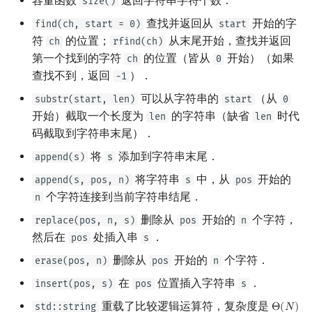
容量函数
返回字符串字符个数．
size()
查找并返回从
开始的字
find(ch, start = 0)
start
符
的位置；
从末尾开始，查找并返回
ch
rfind(ch)
第一个找到的字符
的位置（皆从
开始）（如果
ch
0
查找不到，返回
）．
-1
可以从字符串的
（从
substr(start, len)
start
0
开始）截取一个长度为
的字符串（缺省
时代
len
len
码截取到字符串末尾）．
将
添加到字符串末尾．
append(s)
s
将字符串
中，从
开始的
append(s, pos, n)
s
pos
个字符连接到当前字符串结尾．
n
删除从
开始的
个字符，
replace(pos, n, s)
pos
n
然后在
处插入串
．
pos
s
删除从
开始的
个字符．
erase(pos, n)
pos
n
在
位置插入字符串
．
insert(pos, s)
pos
s
重载了比较逻辑运算符，复杂度是
std::string
Θ
(
𝑁
)
Θ
(
N
)