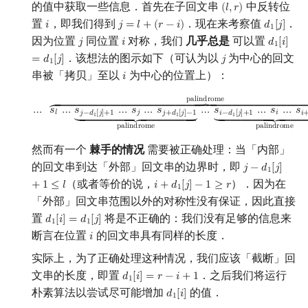
的值中获取一些信息．首先在子回文串
中反转位
(
𝑙
,
𝑟
)
(
l
,
r
)
置
，即我们得到
．现在来考察值
．
𝑖
𝑗
=
𝑙
+
(
𝑟
−
𝑖
)
𝑑
[
𝑗
]
i
j
=
l
+
(
r
−
i
)
d
1
[
j
]
1
因为位置
同位置
对称，我们
几乎总是
可以置
𝑗
𝑖
𝑑
[
𝑖
]
j
i
d
1
[
i
]
=
d
1
1
．该想法的图示如下（可认为以
为中心的回文
=
𝑑
[
𝑗
]
𝑗
j
1
串被「拷贝」至以
为中心的位置上）：
𝑖
i
…
s
l
…
s
j
−
d
1
[
j
]
+
1
…
s
j
…
s
j
+
d
1
[
j
]
−
1
⏟
palindrome
…
s
i
−
d
1
[
j
]
p
a
l
i
n
d
r
o
m
e
⏞
¯¯¯¯¯¯¯¯¯¯¯¯¯¯
⏞
¯¯¯¯¯¯¯¯
…
𝑠
…
𝑠
…
𝑠
…
𝑠
…
𝑠
…
𝑠
…
𝑠
𝑙
𝑗
𝑖
𝑗
−
𝑑
[
𝑗
]
+
1
𝑗
+
𝑑
[
𝑗
]
−
1
𝑖
−
𝑑
[
𝑗
]
+
1
𝑖
⏟
_____
⏟
_____
⏟
⏟
_____
⏟
__
1
1
1
p
a
l
i
n
d
r
o
m
e
p
a
l
i
n
d
r
o
m
e
然而有一个
棘手的情况
需要被正确处理：当「内部」
的回文串到达「外部」回文串的边界时，即
𝑗
−
𝑑
[
𝑗
]
j
−
d
1
[
j
]
+
1
≤
l
1
（或者等价的说，
）．因为在
+
1
≤
𝑙
𝑖
+
𝑑
[
𝑗
]
−
1
≥
𝑟
i
+
d
1
[
j
]
−
1
≥
r
1
「外部」回文串范围以外的对称性没有保证，因此直接
置
将是不正确的：我们没有足够的信息来
𝑑
[
𝑖
]
=
𝑑
[
𝑗
]
d
1
[
i
]
=
d
1
[
j
]
1
1
断言在位置
的回文串具有同样的长度．
𝑖
i
实际上，为了正确处理这种情况，我们应该「截断」回
文串的长度，即置
．之后我们将运行
𝑑
[
𝑖
]
=
𝑟
−
𝑖
+
1
d
1
[
i
]
=
r
−
i
+
1
1
朴素算法以尝试尽可能增加
的值．
𝑑
[
𝑖
]
d
1
[
i
]
1