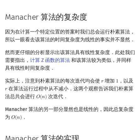
Manacher 算法的复杂度
因为在计算一个特定位置的答案时我们总会运行朴素算法，
所以一眼看去该算法的时间复杂度为线性的事实并不显然．
然而更仔细的分析显示出该算法具有线性复杂度．此处我们
需要指出，
计算 Z 函数的算法
和该算法较为类似，并同样
具有线性时间复杂度．
实际上，注意到朴素算法的每次迭代均会使
增加
，以及
𝑟
1
r
1
在算法运行过程中从不减小．这两个观察告诉我们朴素算
𝑟
r
法总共会进行
次迭代．
𝑂
(
𝑛
)
O
(
n
)
Manacher 算法的另一部分显然也是线性的，因此总复杂度
为
．
𝑂
(
𝑛
)
O
(
n
)
Manacher 算法的实现