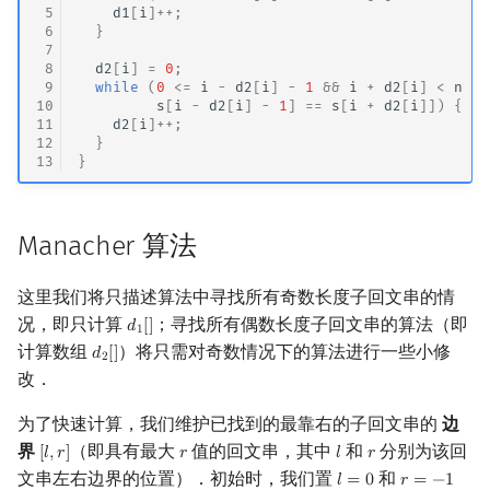
 5
d1
[
i
]
++
;
 6
}
 7
 8
d2
[
i
]
=
0
;
 9
while
(
0
<=
i
-
d2
[
i
]
-
1
&&
i
+
d2
[
i
]
<
n
&&
10
s
[
i
-
d2
[
i
]
-
1
]
==
s
[
i
+
d2
[
i
]])
{
11
d2
[
i
]
++
;
12
}
13
}
Manacher 算法
这里我们将只描述算法中寻找所有奇数长度子回文串的情
况，即只计算
；寻找所有偶数长度子回文串的算法（即
𝑑
[
]
d
1
[
]
1
计算数组
）将只需对奇数情况下的算法进行一些小修
𝑑
[
]
d
2
[
]
2
改．
为了快速计算，我们维护已找到的最靠右的子回文串的
边
界
（即具有最大
值的回文串，其中
和
分别为该回
[
𝑙
,
𝑟
]
𝑟
𝑙
𝑟
[
l
,
r
]
r
l
r
文串左右边界的位置）．初始时，我们置
和
𝑙
=
0
𝑟
=
−
1
l
=
0
r
=
−
1