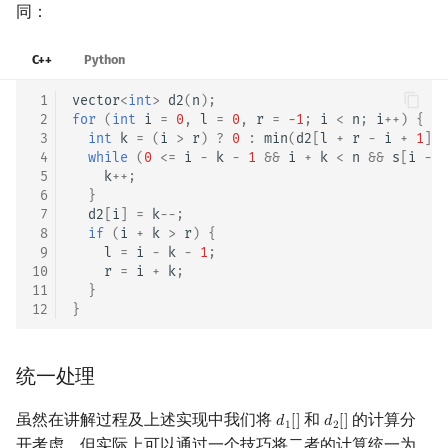
同：
C++
Python
 1
vector
<
int
>
d2
(
n
);
 2
for
(
int
i
=
0
,
l
=
0
,
r
=
-1
;
i
<
n
;
i
++
)
{
 3
int
k
=
(
i
>
r
)
?
0
:
min
(
d2
[
l
+
r
-
i
+
1
],
 4
while
(
0
<=
i
-
k
-
1
&&
i
+
k
<
n
&&
s
[
i
-
k
 5
k
++
;
 6
}
 7
d2
[
i
]
=
k
--
;
 8
if
(
i
+
k
>
r
)
{
 9
l
=
i
-
k
-
1
;
10
r
=
i
+
k
;
11
}
12
}
统一处理
虽然在讲解过程及上述实现中我们将
和
的计算分
𝑑
[
]
𝑑
[
]
d
1
[
]
d
2
[
]
1
2
开考虑，但实际上可以通过一个技巧将二者的计算统一为