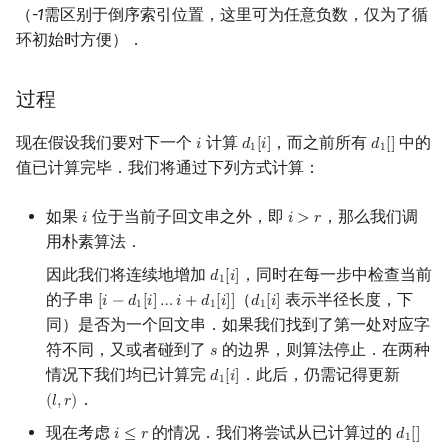
（
-1
需区别于倒序索引位置，这里可为任意负数，仅为了循
环初始时方便）．
过程
现在假设我们要对下一个
计算
，而之前所有
中的
𝑖
𝑑
[
𝑖
]
𝑑
[
]
i
d
1
[
i
]
d
1
[
]
1
1
值已计算完毕．我们将通过下列方式计算：
如果
位于当前子回文串之外，即
，那么我们调
𝑖
𝑖
>
𝑟
i
i
>
r
用朴素算法．
因此我们将连续地增加
，同时在每一步中检查当前
𝑑
[
𝑖
]
d
1
[
i
]
1
的子串
（
表示半径长度，下
[
𝑖
−
𝑑
[
𝑖
]
…
𝑖
+
𝑑
[
𝑖
]
]
𝑑
[
𝑖
]
[
i
−
d
1
[
i
]
…
i
+
d
1
[
i
]
]
d
1
[
i
]
1
1
1
同）是否为一个回文串．如果我们找到了第一处对应字
符不同，又或者碰到了
的边界，则算法停止．在两种
𝑠
s
情况下我们均已计算完
．此后，仍需记得更新
𝑑
[
𝑖
]
d
1
[
i
]
1
．
(
𝑙
,
𝑟
)
(
l
,
r
)
现在考虑
的情况．我们将尝试从已计算过的
𝑖
≤
𝑟
𝑑
[
]
i
≤
r
d
1
[
]
1