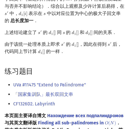
𝑚
m
与否并不影响结论）．综合以上观察及少许计算后易得，在
中，
表示在
中以对应位置为中心的极大子回文串
′
𝑠
𝑑
[
𝑖
]
𝑠
s
′
d
1
[
i
]
s
1
的
总长度加一
．
上述结论建立了
的
同
的
和
间的关系．
′
𝑠
𝑑
[
]
𝑠
𝑑
[
]
𝑑
[
]
s
′
d
1
[
]
s
d
1
[
]
d
2
[
]
1
1
2
由于该统一处理本质上即求
的
，因此在得到
后，
′
′
𝑠
𝑑
[
]
𝑠
s
′
d
1
[
]
s
′
1
代码同上节计算
的一样．
𝑑
[
]
d
1
[
]
1
练习题目
UVa #11475 "Extend to Palindrome"
「国家集训队」最长双回文串
CF1326D2. Labyrinth
本页面主要译自博文
Нахождение всех подпалиндромов
与其英文翻译版
Finding all sub-palindromes in
．
𝑂
(
𝑁
)
O
(
N
)