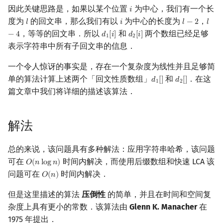
因此关键思路是，如果以某个位置
为中心，我们有一个长
𝑖
i
概率论
可持久化数据结构
欧拉图
Kahan 求和
二次剩余
度为
的回文串，那么我们有以
为中心的长度为
，
𝑙
𝑖
𝑙
−
2
𝑙
l
i
l
−
2
l
−
4
，等等的回文串．所以
和
两个数组已经足够
−
4
𝑑
[
𝑖
]
𝑑
[
𝑖
]
d
1
[
i
]
d
2
[
i
]
博弈论
树套树
哈密顿图
珂朵莉树/颜色段均摊
阶 & 原根
1
2
表示字符串中所有子回文串的信息．
数值算法
K-D Tree
二分图
空间优化简介
离散对数
一个令人惊讶的事实是，存在一个复杂度为线性并且足够简
单的算法计算上述两个「回文性质数组」
和
．在这
𝑑
[
]
𝑑
[
]
d
1
[
]
d
2
[
]
1
2
序理论
动态树
平面图
高次剩余 & 单位根
篇文章中我们将详细的描述该算法．
杨氏矩阵
析合树
弦图
数论分块
解法
拟阵
PQ 树
图的着色
狄利克雷卷积
总的来说，该问题具有多种解法：应用字符串哈希，该问题
Berlekamp–Massey 算法
手指树
网络流
莫比乌斯反演
可在
时间内解决，而使用后缀数组和快速 LCA 该
𝑂
(
𝑛
l
o
g
𝑛
)
O
(
n
log
n
)
问题可在
时间内解决．
𝑂
(
𝑛
)
O
(
n
)
霍夫曼树
图的匹配
杜教筛
但是这里描述的算法
压倒性
的简单，并且在时间和空间复
杂度上具有更小的常数．该算法由
Glenn K. Manacher
在
Prüfer 序列
Powerful Number 筛
1975 年提出．