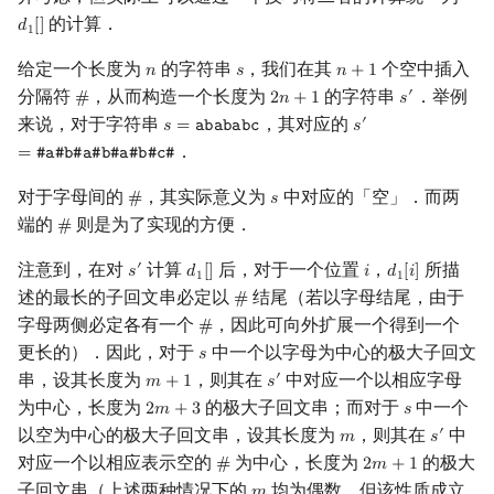
的计算．
𝑑
[
]
d
1
[
]
1
给定一个长度为
的字符串
，我们在其
个空中插入
𝑛
𝑠
𝑛
+
1
n
s
n
+
1
分隔符
，从而构造一个长度为
的字符串
．举例
′
#
2
𝑛
+
1
𝑠
#
2
n
+
1
s
′
来说，对于字符串
，其对应的
′
𝑠
=
𝚊
𝚋
𝚊
𝚋
𝚊
𝚋
𝚌
𝑠
s
=
abababc
s
′
=
#
a
#
b
#
a
#
b
#
a
#
b
．
=
#
𝚊
#
𝚋
#
𝚊
#
𝚋
#
𝚊
#
𝚋
#
𝚌
#
对于字母间的
，其实际意义为
中对应的「空」．而两
#
𝑠
#
s
端的
则是为了实现的方便．
#
#
注意到，在对
计算
后，对于一个位置
，
所描
′
𝑠
𝑑
[
]
𝑖
𝑑
[
𝑖
]
s
′
d
1
[
]
i
d
1
[
i
]
1
1
述的最长的子回文串必定以
结尾（若以字母结尾，由于
#
#
字母两侧必定各有一个
，因此可向外扩展一个得到一个
#
#
更长的）．因此，对于
中一个以字母为中心的极大子回文
𝑠
s
串，设其长度为
，则其在
中对应一个以相应字母
′
𝑚
+
1
𝑠
m
+
1
s
′
为中心，长度为
的极大子回文串；而对于
中一个
2
𝑚
+
3
𝑠
2
m
+
3
s
以空为中心的极大子回文串，设其长度为
，则其在
中
′
𝑚
𝑠
m
s
′
对应一个以相应表示空的
为中心，长度为
的极大
#
2
𝑚
+
1
#
2
m
+
1
子回文串（上述两种情况下的
均为偶数，但该性质成立