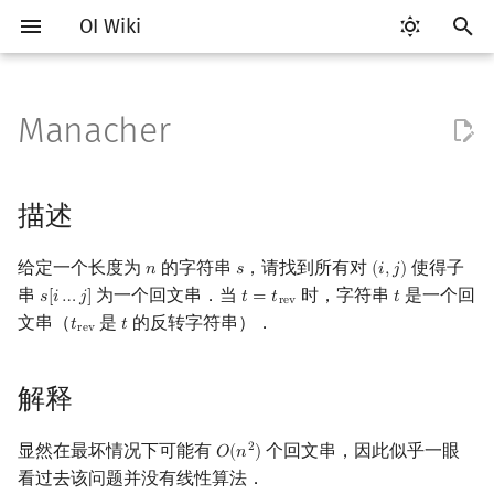
OI Wiki
键
入
Manacher
Getting Started
比赛相关简介
工具软件简介
语言基础简介
算法基础简介
搜索部分简介
动态规划部分简介
后缀数组简介
描述
数学部分简介
数据结构部分简介
图论部分简介
计算几何部分简介
杂项简介
RMQ
OI 赛事与赛制
题型概述
读入、输出优化
Vim
评测工具简介
Testlib 简介
Hello, World!
C++ 标准库简介
类
复杂度简介
排序简介
DP 优化简介
数字系统简介
数论基础
多项式与生成函数简介
排列组合
线性代数简介
线性规划基础
基本概念
基本概念
博弈论简介
插值
并查集
堆简介
分块思想
线段树基础
二叉搜索树 & 平衡树
可持久化数据结构简介
线段树套线段树
Link Cut Tree
树基础
最短路
最小生成树
强连通分量
网络流简介
图匹配
离线算法简介
随机函数
以
开
关于本项目
赛事
代码编辑工具
C++ 基础
复杂度
DFS（搜索）
动态规划基础
最优原地后缀排序算法
解释
布尔代数
栈
图论相关概念
二维计算几何基础
离散化
并查集应用
ICPC/CCPC 赛事与赛制
交互题
分段打表
Emacs
Arbiter
通用
C++ 语法基础
STL 容器
命名空间
均摊复杂度
选择排序
单调队列/单调栈优化
进位制
模算术简介
代数基本定理
抽屉原理
向量
单纯形法
群论
条件概率与独立性
公平组合游戏
数值积分
并查集复杂度
二叉堆
块状数组
线段树合并 & 分裂
Treap
可持久化线段树
平衡树套线段树
全局平衡二叉树
树的直径
差分约束
最小树形图
双连通分量
最大流
二分图最大匹配
CDQ 分治
随机化技巧
描述
始
如何参与
题型
评测工具
C++ 标准库
枚举
BFS（搜索）
记忆化搜索
解法
数字系统
队列
图的存储
三维计算几何基础
双指针
括号序列
常见错误
VS Code
Cena
Generator
变量
STL 算法
值类别
冒泡排序
斜率优化
平衡三进制
素数
快速傅里叶变换
容斥原理
内积和外积
环论
随机变量
零和游戏
高斯消元
配对堆
块状链表
李超线段树
Splay 树
可持久化块状数组
线段树套平衡树
Euler Tour Tree
树的中心
k 短路
最小直径生成树
割点和桥
最小割
二分图最大权匹配
整体二分
爬山算法
给定一个长度为
的字符串
，请找到所有对
使得子
𝑛
𝑠
(
𝑖
,
𝑗
)
n
s
(
i
,
j
)
搜
串
为一个回文串．当
时，字符串
是一个回
𝑠
[
𝑖
…
𝑗
]
𝑡
=
𝑡
𝑡
s
[
i
…
j
]
t
=
t
rev
t
r
e
v
OI Wiki 不是什么
学习路线
命令行
C++ 进阶
模拟
双向搜索
背包 DP
朴素算法
位操作
链表
DFS（图论）
距离
离线算法
线段树与离线询问
常见技巧
Atom
CCR Plus
Validator
运算
bitset
重载运算符
插入排序
四边形不等式优化
格雷码
最大公约数
快速数论变换
斐波那契数列
矩阵
域论
随机变量的数字特征
非公平组合游戏
牛顿迭代法
左偏树
树分块
猫树
WBLT
可持久化平衡树
树状数组套权值线段树
Top Tree
树的重心
同余最短路
圆方树
费用流
一般图最大匹配
莫队算法
模拟退火
索
文串（
是
的反转字符串）．
𝑡
𝑡
t
rev
t
r
e
v
格式手册
学习资源
命令行编译与调试
C++ 与其他常用语言的区别
递归 & 分治
启发式搜索
区间 DP
Manacher 算法
二进制集合操作
哈希表
BFS（图论）
Pick 定理
分数规划
Eclipse
Lemon
Interactor
流程控制语句
string
引用
计数排序
Slope Trick 优化
欧拉函数
快速沃尔什变换
错位排列
初等变换
Schreier–Sims 算法
概率不等式
Sqrt Tree
区间最值操作 & 区间历史
替罪羊树
可持久化字典树
分块套树状数组
最近公共祖先
点/边连通度
上下界网络流
一般图最大权匹配
值
解释
数学符号表
技巧
编译器
Pascal 转 C++ 急救
贪心
A*
DAG 上的 DP
高精度计算
并查集
树上问题
三角剖分
随机化
过程
Notepad++
Checker
高级数据类型
pair
常量
基数排序
WQS 二分
筛法
Chirp Z 变换
卡特兰数
行列式
笛卡尔树
可持久化可并堆
树链剖分
Stoer–Wagner 算法
稳定匹配
Kinetic Tournament Tree
显然在最坏情况下可能有
个回文串，因此似乎一眼
2
𝑂
(
𝑛
)
O
(
n
2
)
F.A.Q.
出题
WSL (Windows 10)
Python 速成
排序
迭代加深搜索
树形 DP
Manacher 算法的复杂度
快速幂
堆
有向无环图
凸包
悬线法
Kate
函数
新版 C++ 特性
快速排序
状态设计优化
分解质因数
多项式牛顿迭代
斯特林数
线性空间
Size Balanced Tree
树上启发式合并
看过去该问题并没有线性算法．