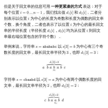
但是关于回文串的信息可用
一种更紧凑的方式
表达：对于
镜像站列表
Special Judge
Java 速成
前缀和 & 差分
IDA*
状压 DP
Manacher 算法的实现
置换和排列
块状数据结构
拓扑排序
扫描线
有限状态自动机
Dev-C++
文件操作
Lambda 表达式
归并排序
裴蜀定理 & 一次不定方程
多项式多点求值|快速插值
贝尔数
线性基
AVL 树
虚树
每个位置
，我们找出值
和
．二者分
𝑖
=
0
…
𝑛
−
1
𝑑
[
𝑖
]
𝑑
[
𝑖
]
i
=
0
…
n
−
1
d
1
[
i
]
d
2
[
i
]
1
2
别表示以位置
为中心的长度为奇数和长度为偶数的回文串
致谢
Testlib
Java 进阶
二分
回溯法
数位 DP
弧度制与坐标系
单调栈
最短路问题
旋转卡壳
计算理论基础
分类讨论
𝑖
CLion
pb_ds
堆排序
费马小定理 & 欧拉定理
多项式初等函数
伯努利数
线性映射
红黑树
树分治
i
个数．换个角度，二者也表示了以位置
为中心的最长回文
𝑖
i
串的半径长度（半径长度
，
均为从位置
到回文
Polygon
倍增
Dancing Links
插头 DP
复数
单调队列
生成树问题
半平面交
字节顺序
统一处理
Geany
编译优化
桶排序
模逆元
常系数齐次线性递推
Entringer Number
特征多项式
左偏红黑树
动态树分治
𝑑
[
𝑖
]
𝑑
[
𝑖
]
𝑖
d
1
[
i
]
d
2
[
i
]
i
1
2
串最右端位置包含的字符个数）．
OJ 工具
构造
Alpha–Beta 剪枝
计数 DP
练习题目
数论
ST 表
斯坦纳树
平面最近点对
约瑟夫问题
Xcode
希尔排序
线性同余方程
多项式平移|连续点值平移
Eulerian Number
对角化
AA 树
AHU 算法
举例来说，字符串
以
为中心有三个奇
𝑠
=
𝚊
𝚋
𝚊
𝚋
𝚊
𝚋
𝚌
𝑠
[
3
]
=
𝑏
s
=
abababc
s
[
3
]
=
b
数长度的回文串，最长回文串半径为
，也即
：
3
𝑑
[
3
]
=
3
3
d
1
[
3
]
=
3
LaTeX 入门
优化
动态 DP
多项式与生成函数
树状数组
拆点
随机增量法
表达式求值
GUIDE
锦标赛排序
中国剩余定理
符号化方法
分拆数
Jordan标准型
树哈希
1
a
b
a
b
s
3
a
b
⏞
d
1
[
3
]
=
3
c
𝑑
[
3
]
=
3
1
Git
概率 DP
组合数学
线段树
连通性相关
反演变换
在一台机器上规划任务
Sublime Text
Tim 排序
升幂引理
Lagrange 反演
范德蒙德卷积
树上随机游走
⏞
𝑎
𝑏
𝑎
𝑏
𝑎
𝑏
𝑐
𝑠
3
DP 套 DP
线性代数
划分树
环计数问题
计算几何杂项
主元素问题
CP Editor
排序相关 STL
阶乘取模
形式幂级数复合|复合逆
Pólya 计数
字符串
以
为中心有两个偶数长度的回
𝑠
=
𝚌
𝚋
𝚊
𝚊
𝚋
𝚍
𝑠
[
3
]
=
𝑎
s
=
cbaabd
s
[
3
]
=
a
文串，最长回文串半径为
，也即
：
2
𝑑
[
3
]
=
2
2
d
2
[
3
]
=
2
2
DP 优化
线性规划
二叉搜索树 & 平衡树
最小环
Garsia–Wachs 算法
Code::Blocks
排序应用
卢卡斯定理
普通生成函数
图论计数
c
b
a
a
s
3
b
⏞
d
2
[
3
]
=
2
d
𝑑
[
3
]
=
2
2
⏞
𝑐
𝑏
𝑎
𝑎
𝑏
𝑑
其它 DP 方法
抽象代数
跳表
2-SAT
15-puzzle
同余方程
指数生成函数
𝑠
3