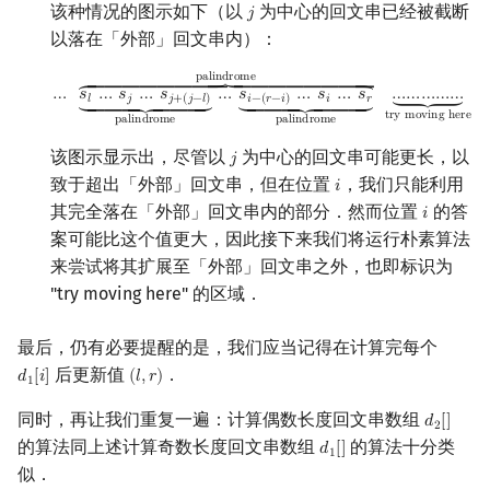
该种情况的图示如下（以
为中心的回文串已经被截断
𝑗
j
以落在「外部」回文串内）：
…
s
l
…
s
j
…
s
j
+
(
j
−
l
)
⏟
palindrome
…
s
i
−
(
r
−
i
)
…
s
i
…
s
r
⏟
pali
p
a
l
i
n
d
r
o
m
e
⏞
¯¯¯¯¯¯¯¯
⏞
¯¯¯¯¯¯¯¯
⏞
…
𝑠
…
𝑠
…
𝑠
…
𝑠
…
𝑠
…
𝑠
…
…
…
…
…
⏟
𝑙
𝑗
𝑖
𝑟
𝑗
+
(
𝑗
−
𝑙
)
𝑖
−
(
𝑟
−
𝑖
)
⏟
___
⏟
___
⏟
⏟
___
⏟
___
⏟
t
r
y
m
o
v
i
n
g
h
e
r
e
p
a
l
i
n
d
r
o
m
e
p
a
l
i
n
d
r
o
m
e
该图示显示出，尽管以
为中心的回文串可能更长，以
𝑗
j
致于超出「外部」回文串，但在位置
，我们只能利用
𝑖
i
其完全落在「外部」回文串内的部分．然而位置
的答
𝑖
i
案可能比这个值更大，因此接下来我们将运行朴素算法
来尝试将其扩展至「外部」回文串之外，也即标识为
"try moving here" 的区域．
最后，仍有必要提醒的是，我们应当记得在计算完每个
后更新值
．
𝑑
[
𝑖
]
(
𝑙
,
𝑟
)
d
1
[
i
]
(
l
,
r
)
1
同时，再让我们重复一遍：计算偶数长度回文串数组
𝑑
[
]
d
2
[
]
2
的算法同上述计算奇数长度回文串数组
的算法十分类
𝑑
[
]
d
1
[
]
1
似．