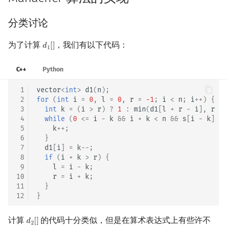
分类讨论
为了计算
，我们有以下代码：
𝑑
[
]
d
1
[
]
1
C++
Python
 1
vector
<
int
>
d1
(
n
);
 2
for
(
int
i
=
0
,
l
=
0
,
r
=
-1
;
i
<
n
;
i
++
)
{
 3
int
k
=
(
i
>
r
)
?
1
:
min
(
d1
[
l
+
r
-
i
],
r
-
 4
while
(
0
<=
i
-
k
&&
i
+
k
<
n
&&
s
[
i
-
k
]
==
 5
k
++
;
 6
}
 7
d1
[
i
]
=
k
--
;
 8
if
(
i
+
k
>
r
)
{
 9
l
=
i
-
k
;
10
r
=
i
+
k
;
11
}
12
}
计算
的代码十分类似，但是在算术表达式上有些许不
𝑑
[
]
d
2
[
]
2