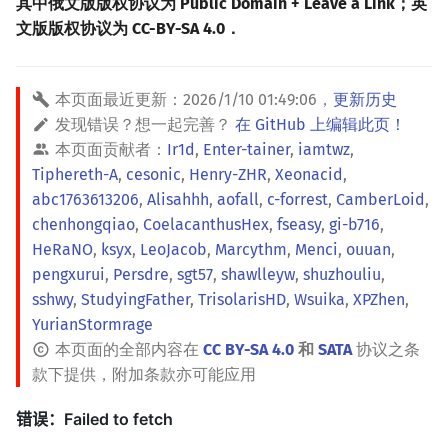
其中俄文版版权协议为 Public Domain + Leave a Link；英
文版版权协议为 CC-BY-SA 4.0．
本页面最近更新：
2026/1/10 01:49:06
，
更新历史
发现错误？想一起完善？
在 GitHub 上编辑此页！
本页面贡献者：
Ir1d
,
Enter-tainer
,
iamtwz
,
Tiphereth-A
,
cesonic
,
Henry-ZHR
,
Xeonacid
,
abc1763613206
,
Alisahhh
,
aofall
,
c-forrest
,
CamberLoid
,
chenhongqiao
,
CoelacanthusHex
,
fseasy
,
gi-b716
,
HeRaNO
,
ksyx
,
LeoJacob
,
Marcythm
,
Menci
,
ouuan
,
pengxurui
,
Persdre
,
sgt57
,
shawlleyw
,
shuzhouliu
,
sshwy
,
StudyingFather
,
TrisolarisHD
,
Wsuika
,
XPZhen
,
YurianStormrage
本页面的全部内容在
CC BY-SA 4.0
和
SATA
协议之条
款下提供，附加条款亦可能应用