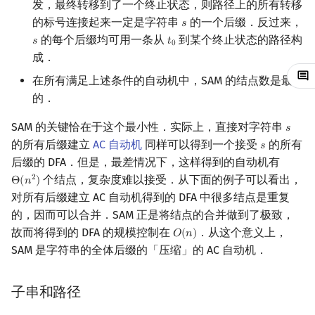
发，最终转移到了一个终止状态，则路径上的所有转移
矩阵树定理
第一次出现的位置
Min_25 筛
的标号连接起来一定是字符串
的一个后缀．反过来，
𝑠
s
的每个后缀均可用一条从
到某个终止状态的路径构
𝑠
𝑡
s
t
0
LGV 引理
所有出现的位置
洲阁筛
0
成．
最大团搜索算法
最短的没有出现的字符串
在所有满足上述条件的自动机中，SAM 的结点数是最少
类欧几里德算法
的．
支配树
两个字符串的最长公共子串
Meissel–Lehmer 算法
SAM 的关键恰在于这个最小性．实际上，直接对字符串
𝑠
s
的所有后缀建立
AC 自动机
同样可以得到一个接受
的所有
𝑠
s
图上随机游走
多个字符串间的最长公共子
连分数
后缀的 DFA．但是，最差情况下，这样得到的自动机有
串
个结点，复杂度难以接受．从下面的例子可以看出，
2
Θ
(
𝑛
)
Θ
(
n
2
)
Stern–Brocot 树与 Farey
对所有后缀建立 AC 自动机得到的 DFA 中很多结点是重复
习题
的，因而可以合并．SAM 正是将结点的合并做到了极致，
二次域
故而将得到的 DFA 的规模控制在
．从这个意义上，
𝑂
(
𝑛
)
相关资料
O
(
n
)
SAM 是字符串的全体后缀的「压缩」的 AC 自动机．
Pell 方程
子串和路径