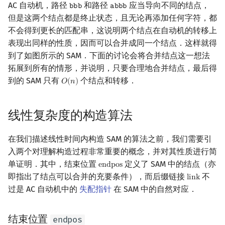
AC 自动机，路径
和路径
应当导向不同的结点，
𝚋
𝚋
𝚋
𝚊
𝚋
𝚋
𝚋
bbb
abbb
但是这两个结点都是终止状态，且无论再添加任何字符，都
不会得到更长的匹配串，这说明两个结点在自动机的转移上
表现出同样的性质，因而可以合并成同一个结点．这样就得
到了如图所示的 SAM．下面的讨论会将合并结点这一想法
拓展到所有的情形，并说明，只要合理地合并结点，最后得
到的 SAM 只有
个结点和转移．
𝑂
(
𝑛
)
O
(
n
)
线性复杂度的构造算法
在我们描述线性时间内构造 SAM 的算法之前，我们需要引
入两个对理解构造过程非常重要的概念，并对其性质进行简
单证明．其中，结束位置
定义了 SAM 中的结点（亦
e
n
d
p
o
s
endpos
即指出了结点可以合并的充要条件），而后缀链接
不
l
i
n
k
link
过是 AC 自动机中的
失配指针
在 SAM 中的自然对应．
结束位置
endpos