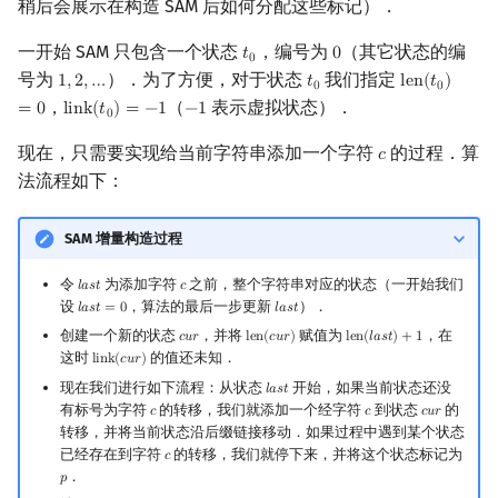
稍后会展示在构造 SAM 后如何分配这些标记）．
一开始 SAM 只包含一个状态
，编号为
（其它状态的编
𝑡
0
t
0
0
0
号为
）．为了方便，对于状态
我们指定
1
,
2
,
…
𝑡
l
e
n
(
𝑡
)
1
,
2
,
…
t
0
len
(
t
0
)
=
0
0
0
，
（
表示虚拟状态）．
=
0
l
i
n
k
(
𝑡
)
=
−
1
−
1
link
(
t
0
)
=
−
1
−
1
0
现在，只需要实现给当前字符串添加一个字符
的过程．算
𝑐
c
法流程如下：
SAM 增量构造过程
令
为添加字符
之前，整个字符串对应的状态（一开始我们
𝑙
𝑎
𝑠
𝑡
𝑐
last
c
设
，算法的最后一步更新
）．
𝑙
𝑎
𝑠
𝑡
=
0
𝑙
𝑎
𝑠
𝑡
last
=
0
last
创建一个新的状态
，并将
赋值为
，在
𝑐
𝑢
𝑟
l
e
n
(
𝑐
𝑢
𝑟
)
l
e
n
(
𝑙
𝑎
𝑠
𝑡
)
+
1
cur
len
(
cur
)
len
(
last
)
+
1
这时
的值还未知．
l
i
n
k
(
𝑐
𝑢
𝑟
)
link
(
cur
)
现在我们进行如下流程：从状态
开始，如果当前状态还没
𝑙
𝑎
𝑠
𝑡
last
有标号为字符
的转移，我们就添加一个经字符
到状态
的
𝑐
𝑐
𝑐
𝑢
𝑟
c
c
cur
转移，并将当前状态沿后缀链接移动．如果过程中遇到某个状态
已经存在到字符
的转移，我们就停下来，并将这个状态标记为
𝑐
c
．
𝑝
p