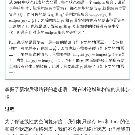
从 SAM 中状态代表的含义看，每个状态都是一个
集合．设延
e
n
d
p
o
s
endpos
长字符串时，新增的结束位置为
，那么新增的结点
就是结束位置
𝑖
𝑞
i
q
0
0
′
″
集合
，而分裂的结点
和
分别对应集合
和
{
𝑖
}
𝑞
𝑞
e
n
d
p
o
s
(
𝑞
)
{
i
}
q
1
′
q
1
″
endpos
(
q
1
)
1
1
1
，之后的结点
和
其实都在原有的结束位置集合
e
n
d
p
o
s
(
𝑞
)
∪
{
𝑖
}
𝑞
𝑞
endpos
(
q
1
)
∪
{
i
}
q
2
q
3
1
2
3
上新增了
．也就是说，虽然
和
及其相关的转移没有发生变
𝑖
𝑞
𝑞
i
q
2
q
3
2
3
化，但是它们对应的
集合的确扩大了．
e
n
d
p
o
s
endpos
以上说明的是最复杂、最一般的情形（即下文的
情形三
）．实际操
′
作时，可能并不存在结点
，因而也就不需要分裂（即下文的
情形
𝑝
p
1
′
1
二
）．要判断这种情形，只需要判断
即
l
o
n
g
e
s
t
(
𝑞
)
=
l
o
n
g
e
s
t
(
𝑝
)
+
𝑐
longest
(
q
1
)
=
longest
(
p
2
)
+
c
1
2
可，亦即
．也有可能
的后缀路径上的所有结
l
e
n
(
𝑞
)
=
l
e
n
(
𝑝
)
+
1
𝑝
len
(
q
1
)
=
len
(
p
2
)
+
1
p
0
1
2
0
点都没有经由
的转移，此时，只要新建
就好了（即下文的
情形
𝑐
𝑞
c
q
0
0
一
）．
掌握了新增后缀路径的思想后，现在讨论增量构造的具体步
骤．
过程
为了保证线性的空间复杂度，我们将只保存
和
的值
l
e
n
l
i
n
k
len
link
和每个状态的转移列表，我们不会标记终止状态（但是我们