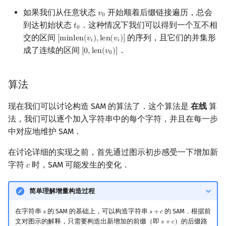
如果我们从任意状态
开始顺着后缀链接遍历，总会
𝑣
v
0
0
到达初始状态
．这种情况下我们可以得到一个互不相
𝑡
t
0
0
交的区间
的序列，且它们的并集形
[
m
i
n
l
e
n
(
𝑣
)
,
l
e
n
(
𝑣
)
]
[
minlen
(
v
i
)
,
len
(
v
i
)
]
𝑖
𝑖
成了连续的区间
．
[
0
,
l
e
n
(
𝑣
)
]
[
0
,
len
(
v
0
)
]
0
算法
现在我们可以讨论构造 SAM 的算法了．这个算法是
在线
算
法，我们可以逐个加入字符串中的每个字符，并且在每一步
中对应地维护 SAM．
在讨论详细的实现之前，首先通过图示初步感受一下增加新
字符
时，SAM 可能发生的变化．
𝑐
c
简单理解增量构造过程
在字符串
的 SAM 的基础上，可以构造字符串
的 SAM．根据前
𝑠
𝑠
+
𝑐
s
s
+
c
文对图示的解释，只需要构造出新增加的前缀（即
）的后缀路
𝑠
+
𝑐
s
+
c