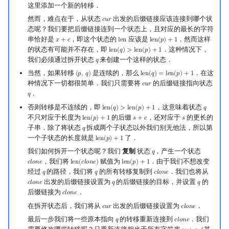
这里添加一个新的转移．
然而，难点在于，从状态
出发的后缀链接应该连接到哪个状
𝑐
𝑢
𝑟
cur
态呢？我们要把后缀链接连到一个状态上，且对应的最长的字符
串恰好是
，即这个状态的
应该是
．然而这样
𝑥
+
𝑐
l
e
n
l
e
n
(
𝑝
)
+
1
x
+
c
len
len
(
p
)
+
1
的状态有可能并不存在，即
．这种情况下，
l
e
n
(
𝑞
)
>
l
e
n
(
𝑝
)
+
1
len
(
q
)
>
len
(
p
)
+
1
我们必须通过拆开状态
来创建一个这样的状态．
𝑞
q
当然，如果转移
是连续的，那么
．在这
(
𝑝
,
𝑞
)
l
e
n
(
𝑞
)
=
l
e
n
(
𝑝
)
+
1
(
p
,
q
)
len
(
q
)
=
len
(
p
)
+
1
种情况下一切都很简单．我们只需要将
的后缀链接指向状态
𝑐
𝑢
𝑟
cur
．
𝑞
q
否则转移是不连续的，即
，这意味着状态
l
e
n
(
𝑞
)
>
l
e
n
(
𝑝
)
+
1
𝑞
len
(
q
)
>
len
(
p
)
+
1
q
不只对应于长度为
的后缀
，还对应于
的更长的
l
e
n
(
𝑝
)
+
1
𝑠
+
𝑐
𝑠
len
(
p
)
+
1
s
+
c
s
子串．除了将状态
拆成两个子状态以外我们别无他法，所以第
𝑞
q
一个子状态的长度就是
了．
l
e
n
(
𝑝
)
+
1
len
(
p
)
+
1
我们如何拆开一个状态呢？我们
复制
状态
，产生一个状态
𝑞
q
，我们将
赋值为
．由于我们不想改变
𝑐
𝑙
𝑜
𝑛
𝑒
l
e
n
(
𝑐
𝑙
𝑜
𝑛
𝑒
)
l
e
n
(
𝑝
)
+
1
clone
len
(
clone
)
len
(
p
)
+
1
经过
的路径，我们将
的所有转移复制到
．我们也将从
𝑞
𝑞
𝑐
𝑙
𝑜
𝑛
𝑒
q
q
clone
出发的后缀链接设置为
的后缀链接的目标，并设置
的
𝑐
𝑙
𝑜
𝑛
𝑒
𝑞
𝑞
clone
q
q
后缀链接为
．
𝑐
𝑙
𝑜
𝑛
𝑒
clone
在拆开状态后，我们将从
出发的后缀链接设置为
．
𝑐
𝑢
𝑟
𝑐
𝑙
𝑜
𝑛
𝑒
cur
clone
最后一步我们将一些原本指向
的转移重新连接到
．我们
𝑞
𝑐
𝑙
𝑜
𝑛
𝑒
q
clone