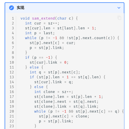
实现
 1
void
sam_extend
(
char
c
)
{
 2
int
cur
=
sz
++
;
 3
st
[
cur
].
len
=
st
[
last
].
len
+
1
;
 4
int
p
=
last
;
 5
while
(
p
!=
-1
&&
!
st
[
p
].
next
.
count
(
c
))
{
 6
st
[
p
].
next
[
c
]
=
cur
;
 7
p
=
st
[
p
].
link
;
 8
}
 9
if
(
p
==
-1
)
{
10
st
[
cur
].
link
=
0
;
11
}
else
{
12
int
q
=
st
[
p
].
next
[
c
];
13
if
(
st
[
p
].
len
+
1
==
st
[
q
].
len
)
{
14
st
[
cur
].
link
=
q
;
15
}
else
{
16
int
clone
=
sz
++
;
17
st
[
clone
].
len
=
st
[
p
].
len
+
1
;
18
st
[
clone
].
next
=
st
[
q
].
next
;
19
st
[
clone
].
link
=
st
[
q
].
link
;
20
while
(
p
!=
-1
&&
st
[
p
].
next
[
c
]
==
q
)
{
21
st
[
p
].
next
[
c
]
=
clone
;
22
p
=
st
[
p
].
link
;
23
}