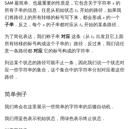
SAM 最简单、也最重要的性质是，它包含关于字符串
的
𝑠
s
所有子串的信息．任意从初始状态
开始的路径，如果我
𝑡
t
0
0
们将路径上的所有转移的标号写下来，都会形成
的一个
𝑠
s
子串
．反之，每个
的子串都对应从
开始的某条路径．
𝑠
𝑡
s
t
0
0
为了简化表达，我们称子串
对应
这条（从
出发且它上面
𝑡
t
0
0
所有转移的标号构成这个子串的）路径．反过来，我们说任
意一条路径都
对应
它的标号构成的字符串．
到达某个状态的路径可能不止一条，因此我们说一个状态对
应一些字符串的集合，这个集合中的字符串分别对应着这些
路径．
简单例子
我们将会在这里展示一些简单的字符串的后缀自动机．
我们用蓝色表示初始状态，用绿色表示终止状态．