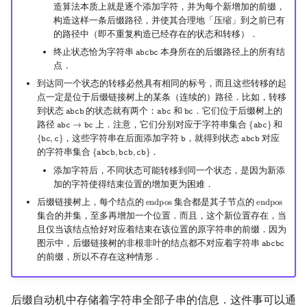
造算法本质上就是逐个添加字符，并为每个新增加的前缀，
构造这样一条后缀路径，并使其合理地「压缩」到之前已有
的路径中（即不重复构造已经存在的状态和转移）．
终止状态恰为字符串
本身所在的后缀路径上的所有结
𝚊
𝚋
𝚌
𝚋
𝚌
abcbc
点．
到达同一个状态的转移必然具有相同的标号，而且这些转移的起
点一定是位于后缀链接树上的某条（连续的）路径．比如，转移
到状态
的状态就有两个：
和
．它们位于后缀树上的
𝚊
𝚋
𝚌
𝚋
𝚊
𝚋
𝚌
𝚋
𝚌
abcb
abc
bc
路径
上．注意，它们分别对应于字符串集合
和
𝚊
𝚋
𝚌
→
𝚋
𝚌
{
𝚊
𝚋
𝚌
}
abc
→
bc
{
abc
}
，这些字符串在后面添加字符
，就得到状态
对应
{
𝚋
𝚌
,
𝚌
}
𝚋
𝚊
𝚋
𝚌
𝚋
{
bc
,
c
}
b
abcb
的字符串集合
．
{
𝚊
𝚋
𝚌
𝚋
,
𝚋
𝚌
𝚋
,
𝚌
𝚋
}
{
abcb
,
bcb
,
cb
}
添加字符后，不同状态可能转移到同一个状态，是因为新添
加的字符使得结束位置的增加更为困难．
后缀链接树上，每个结点的
集合都是其子节点的
e
n
d
p
o
s
e
n
d
p
o
s
endpos
endpos
集合的并集，至多再增加一个位置．而且，这个新位置存在，当
且仅当该结点恰好对应着结束在该位置的原字符串的前缀．因为
图示中，后缀链接树的非根非叶的结点都不对应着字符串
𝚊
𝚋
𝚌
𝚋
𝚌
abcbc
的前缀，所以不存在这种情形．
后缀自动机中存储着字符串全部子串的信息．这件事可以通