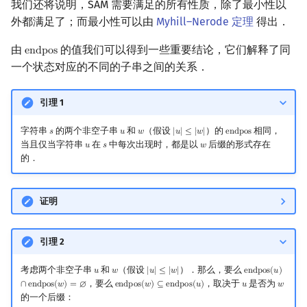
我们还将说明，SAM 需要满足的所有性质，除了最小性以
外都满足了；而最小性可以由
Myhill–Nerode 定理
得出．
由
的值我们可以得到一些重要结论，它们解释了同
e
n
d
p
o
s
endpos
一个状态对应的不同的子串之间的关系．
引理 1
字符串
的两个非空子串
和
（假设
）的
相同，
𝑠
𝑢
𝑤
|
𝑢
|
≤
|
𝑤
|
e
n
d
p
o
s
s
u
w
|
u
|
≤
|
w
|
endpos
当且仅当字符串
在
中每次出现时，都是以
后缀的形式存在
𝑢
𝑠
𝑤
u
s
w
的．
证明
引理 2
考虑两个非空子串
和
（假设
）．那么，要么
𝑢
𝑤
|
𝑢
|
≤
|
𝑤
|
e
n
d
p
o
s
(
𝑢
)
u
w
|
u
|
≤
|
w
|
endpos
(
u
)
∩
end
，要么
，取决于
是否为
∩
e
n
d
p
o
s
(
𝑤
)
=
∅
e
n
d
p
o
s
(
𝑤
)
⊆
e
n
d
p
o
s
(
𝑢
)
𝑢
𝑤
endpos
(
w
)
⊆
endpos
(
u
)
u
w
的一个后缀：