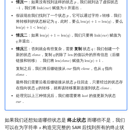
情况一
：如果没有找到这样的状态
，我们就到达了虚拟状态
𝑝
p
，我们将
赋值为
并退出．
−
1
l
i
n
k
(
𝑐
𝑢
𝑟
)
0
−
1
link
(
cur
)
0
假设现在我们找到了一个状态
，它可以通过字符
转移．我们
𝑝
𝑐
p
c
将转移到的状态标记为
．此时，要么
，要么
𝑞
l
e
n
(
𝑝
)
+
1
=
l
e
n
(
𝑞
)
q
len
(
p
)
+
1
=
len
(
q
)
．
l
e
n
(
𝑝
)
+
1
<
l
e
n
(
𝑞
)
len
(
p
)
+
1
<
len
(
q
)
情况二
：如果
，我们只要将
赋值为
l
e
n
(
𝑝
)
+
1
=
l
e
n
(
𝑞
)
l
i
n
k
(
𝑐
𝑢
𝑟
)
len
(
p
)
+
1
=
len
(
q
)
link
(
cur
)
并退出．
𝑞
q
情况三
：否则就会有些复杂，需要
复制
状态
：我们创建一个
𝑞
q
新的状态
，复制
的除了
的值以外的所有信息（后缀
𝑐
𝑙
𝑜
𝑛
𝑒
𝑞
l
e
n
clone
q
len
链接和转移）．我们将
赋值为
．
l
e
n
(
𝑐
𝑙
𝑜
𝑛
𝑒
)
l
e
n
(
𝑝
)
+
1
len
(
clone
)
len
(
p
)
+
1
复制之后，我们将后缀链接从
指向
，也从
指向
𝑐
𝑢
𝑟
𝑐
𝑙
𝑜
𝑛
𝑒
𝑞
cur
clone
q
．
𝑐
𝑙
𝑜
𝑛
𝑒
clone
最终我们需要沿着后缀链接从状态
往回走，只要经过的状态存
𝑝
p
在指向状态
的转移，就将该转移重新连接到状态
．
𝑞
𝑐
𝑙
𝑜
𝑛
𝑒
q
clone
处理完以上三种情况后，我们都需要将
的值更新为状态
𝑙
𝑎
𝑠
𝑡
last
．
𝑐
𝑢
𝑟
cur
如果我们还想知道哪些状态是
终止状态
而哪些不是，我们
可以在为字符串
构造完完整的 SAM 后找到所有的终止状
𝑠
s