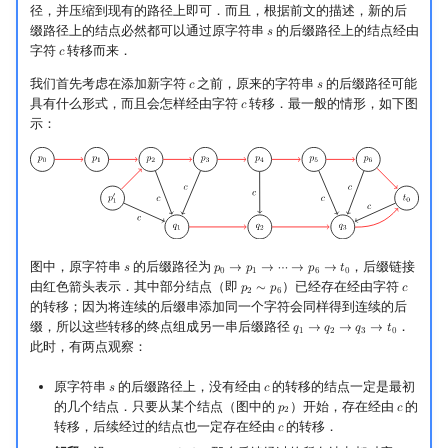
径，并压缩到现有的路径上即可．而且，根据前文的描述，新的后
缀路径上的结点必然都可以通过原字符串
的后缀路径上的结点经由
𝑠
s
字符
转移而来．
𝑐
c
我们首先考虑在添加新字符
之前，原来的字符串
的后缀路径可能
𝑐
𝑠
c
s
具有什么形式，而且会怎样经由字符
转移．最一般的情形，如下图
𝑐
c
示：
图中，原字符串
的后缀路径为
，后缀链接
𝑠
𝑝
→
𝑝
→
⋯
→
𝑝
→
𝑡
s
p
0
→
p
1
→
⋯
→
p
6
→
t
0
0
1
6
0
由红色箭头表示．其中部分结点（即
）已经存在经由字符
𝑝
∼
𝑝
𝑐
p
2
∼
p
6
c
2
6
的转移；因为将连续的后缀串添加同一个字符会同样得到连续的后
缀，所以这些转移的终点组成另一串后缀路径
．
𝑞
→
𝑞
→
𝑞
→
𝑡
q
1
→
q
2
→
q
3
→
t
0
1
2
3
0
此时，有两点观察：
原字符串
的后缀路径上，没有经由
的转移的结点一定是最初
𝑠
𝑐
s
c
的几个结点．只要从某个结点（图中的
）开始，存在经由
的
𝑝
𝑐
p
2
c
2
转移，后续经过的结点也一定存在经由
的转移．
𝑐
c