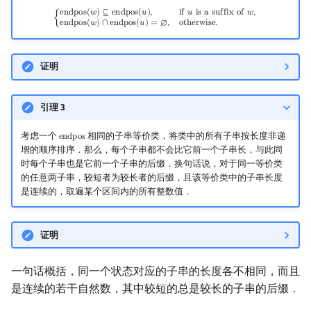
{
endpos
(
w
)
⊆
endpos
(
u
)
,
if
u
is a suffix of
w
,
endpos
(
w
)
∩
endpos
(
u
)
=
∅
,
othe
e
n
d
p
o
s
(
𝑤
)
⊆
e
n
d
p
o
s
(
𝑢
)
,
i
f
𝑢
i
s
a
s
u
f
f
i
x
o
f
𝑤
,
{
e
n
d
p
o
s
(
𝑤
)
∩
e
n
d
p
o
s
(
𝑢
)
=
∅
,
o
t
h
e
r
w
i
s
e
.
证明
引理 3
考虑一个
相同的子串等价类，将类中的所有子串按长度非递
e
n
d
p
o
s
endpos
增的顺序排序．那么，每个子串都不会比它前一个子串长，与此同
时每个子串也是它前一个子串的后缀．换句话说，对于同一等价类
的任意两子串，较短者为较长者的后缀，且该等价类中的子串长度
是连续的，取遍某个区间内的所有整数值．
证明
一句话概括，同一个状态对应的子串的长度各不相同，而且
是连续的若干自然数，其中较短的总是较长的子串的后缀．