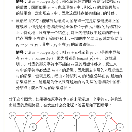
解释
：设
，那么后续经过的所有结点都对应
𝑠
=
l
o
n
g
e
s
t
(
𝑝
)
𝑠
s
2
=
longest
(
p
2
)
s
2
2
2
2
的后缀，因而如果
也出现在
中，那么
的后缀再加
𝑠
+
𝑐
𝑠
𝑠
𝑐
s
2
+
c
s
s
2
c
2
2
的结果也一定出现在
中，因此这些结点都有经由
的转移．
𝑠
𝑐
s
c
虽然经由字符
能够到达结点
的结点一定是后缀链接树上的
𝑐
𝑞
c
q
i
𝑖
连续段，但是这个连续段未必全体都位于自
到根的后缀路径
𝑝
p
0
0
上．特别地，只有第一个结点
对应的连续段中起始的若干个
𝑞
q
1
1
结点
可能
不在这个后缀路径上．例如图中的结点
就对应结点
𝑞
q
1
1
′
′
，其中，
不在
的后缀路径上．
𝑝
→
𝑝
→
𝑝
𝑝
𝑝
p
1
′
→
p
2
→
p
3
p
1
′
p
0
2
3
0
1
1
解释
：设
，则
对应着
，但是图中显然
𝑠
=
l
o
n
g
e
s
t
(
𝑝
)
𝑠
+
𝑐
𝑞
s
2
=
longest
(
p
2
)
s
2
+
c
q
1
2
2
2
1
′
有
，因为后者是
．这就说
𝑠
+
𝑐
≠
l
o
n
g
e
s
t
(
𝑞
)
l
o
n
g
e
s
t
(
𝑝
)
+
𝑐
s
2
+
c
≠
longest
(
q
1
)
longest
(
p
1
′
)
+
c
2
1
1
明，
对应的部分字符串不能由
及其后缀转移来．反过来，
𝑞
𝑠
q
1
s
2
1
2
中的字符串必然是
的后缀，因此删去末尾的
后必然是
𝑞
𝑠
+
𝑐
𝑐
q
2
s
2
+
c
c
2
2
的后缀．也就是说，经由
转移到
的结点必然在
起始的
𝑠
𝑐
𝑞
𝑝
s
2
c
q
2
p
2
2
2
2
后缀路径上．这也是为什么只有起始的
对应的连续段中的部
𝑞
q
1
1
分结点可能不在
的后缀路径上．
𝑝
p
0
0
对于这个图示，如果要在原字符串
的末尾添加一个字符
，并构造
𝑠
𝑐
s
c
出相应的后缀路径，会发生什么变化呢？答案是如下图所示：