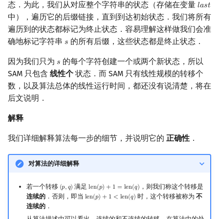
态．为此，我们从对应整个字符串的状态（存储在变量
𝑙
𝑎
𝑠
𝑡
last
中），遍历它的后缀链接，直到到达初始状态．我们将所有
遍历到的状态都标记为终止状态．容易理解这样做我们会准
确地标记字符串
的所有后缀，这些状态都是终止状态．
𝑠
s
因为我们只为
的每个字符创建一个或两个新状态，所以
𝑠
s
SAM 只包含
线性个
状态．而 SAM 只有线性规模的转移个
数，以及算法总体的线性运行时间，都还没有说清楚，将在
后文说明．
解释
我们详细解释算法每一步的细节，并说明它的
正确性
．
对算法的详细解释
若一个转移
满足
，则我们称这个转移是
(
𝑝
,
𝑞
)
l
e
n
(
𝑝
)
+
1
=
l
e
n
(
𝑞
)
(
p
,
q
)
len
(
p
)
+
1
=
len
(
q
)
连续的
．否则，即当
时，这个转移被称为
不
l
e
n
(
𝑝
)
+
1
<
l
e
n
(
𝑞
)
len
(
p
)
+
1
<
len
(
q
)
连续的
．
从算法描述中可以看出，连续的和不连续的转移，在算法中的处