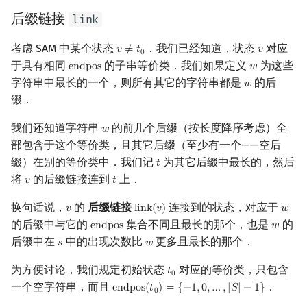
后缀链接
link
考虑 SAM 中某个状态
．我们已经知道，状态
对应
𝑣
≠
𝑡
𝑣
v
≠
t
0
v
0
于具有相同
的子串等价类．我们如果定义
为这些
e
n
d
p
o
s
𝑤
endpos
w
字符串中最长的一个，则所有其它的字符串都是
的后
𝑤
w
缀．
我们还知道字符串
的前几个后缀（按长度降序考虑）全
𝑤
w
部包含于这个等价类，且其它后缀（至少有一个——空后
缀）在别的等价类中．我们记
为其它后缀中最长的，然后
𝑡
t
将
的后缀链接连到
上．
𝑣
𝑡
v
t
换句话说，
的
后缀链接
连接到的状态，对应于
𝑣
l
i
n
k
(
𝑣
)
𝑤
v
link
(
v
)
w
的后缀中与它的
集合不同且最长的那个，也是
的
e
n
d
p
o
s
𝑤
endpos
w
后缀中在
中的出现次数比
更多且最长的那个．
𝑠
𝑤
s
w
为方便讨论，我们规定初始状态
对应的等价类，只包含
𝑡
t
0
0
一个空字符串，而且
．
e
n
d
p
o
s
(
𝑡
)
=
{
−
1
,
0
,
…
,
|
𝑆
|
−
1
}
endpos
(
t
0
)
=
{
−
1
,
0
,
…
,
|
S
|
−
1
}
0