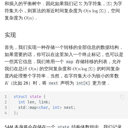
和插入的平衡树中．因此如果我们记
为字符集，
为字
Σ
|
Σ
|
Σ
|
Σ
|
符集大小，则算法的渐近时间复杂度为
，空间
𝑂
(
𝑛
l
o
g
|
Σ
|
)
O
(
n
log
|
Σ
|
)
复杂度为
．
𝑂
(
𝑛
)
O
(
n
)
实现
首先，我们实现一种存储一个转移的全部信息的数据结构．
如果需要的话，你可以在这里加入一个终止标记，也可以是
一些其它信息．我们将用一个
存储转移的列表，允许
map
我们在总计
的空间复杂度和
的时间复杂
𝑂
(
𝑛
)
𝑂
(
𝑛
l
o
g
|
Σ
|
)
O
(
n
)
O
(
n
log
|
Σ
|
)
度内处理整个字符串．当然，在字符集大小为较小的常数
（比如 26）时，将
声明为
更方便．
next
int[K]
𝐾
K
1
struct
state
{
2
int
len
,
link
;
3
std
::
map
<
char
,
int
>
next
;
4
};
SAM 本身将会存储在一个
结构体数组中．我们记录
state