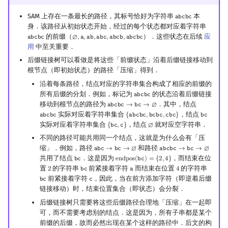
SAM 上存在一条最长的路径，其标号恰好为字符串
本
𝚊
𝚋
𝚌
𝚋
𝚌
abcbc
身．该路径从初始状态开始，经过的每个状态都对应着字符串
的前缀（
）．这些状态在后续
应
𝚊
𝚋
𝚌
𝚋
𝚌
∅
,
𝚊
,
𝚊
𝚋
,
𝚊
𝚋
𝚌
,
𝚊
𝚋
𝚌
𝚋
,
𝚊
𝚋
𝚌
𝚋
𝚌
abcbc
∅
,
a
,
ab
,
abc
,
abcb
,
abcbc
用
中至关重要．
后缀链接树可以看做是将这些「前缀状态」沿着后缀链接移动到
根节点（即初始状态）的路径「压缩」得到．
沿着每条路径，结点对应的字符串集合构成了相应的前缀的
所有后缀的分划．例如，标记为
的状态沿着后缀链接
𝚊
𝚋
𝚌
𝚋
𝚌
abcbc
移动到根节点的路径为
．其中，结点
𝚊
𝚋
𝚌
𝚋
𝚌
→
𝚋
𝚌
→
∅
abcbc
→
bc
→
∅
实际对应着字符串集合
，结点
𝚊
𝚋
𝚌
𝚋
𝚌
{
𝚊
𝚋
𝚌
𝚋
𝚌
,
𝚋
𝚌
𝚋
𝚌
,
𝚌
𝚋
𝚌
}
𝚋
𝚌
abcbc
{
abcbc
,
bcbc
,
cbc
}
bc
实际对应着字符串集合
，结点
就对应空字符串．
{
𝚋
𝚌
,
𝚌
}
∅
{
bc
,
c
}
∅
不同的路径可能共用同一个结点，这就是为什么会有「压
缩」．例如，路径
和路径
𝚊
𝚋
𝚌
→
𝚋
𝚌
→
∅
𝚊
𝚋
𝚌
𝚋
𝚌
→
𝚋
𝚌
→
∅
abc
→
bc
→
∅
abcbc
→
bc
→
∅
共用了结点
．这是因为
，而结束在位
𝚋
𝚌
e
n
d
p
o
s
(
𝚋
𝚌
)
=
{
2
,
4
}
bc
endpos
(
bc
)
=
{
2
,
4
}
置
的字符串
前紧接着字符
而结束在位置
的字符串
2
𝚋
𝚌
𝚊
4
2
bc
a
4
前紧接着字符
，因此，当在前方添加字符（即逆着后缀
𝚋
𝚌
𝚌
bc
c
链接移动）时，结束位置集合（即状态）会分裂．
后缀链接树只需要将这些后缀路径合理地「压缩」在一起即
可，而不需要考虑别的结点．这是因为，所有子串都是某个
前缀的后缀，故而必然出现在某个这样的路径中．后文的构