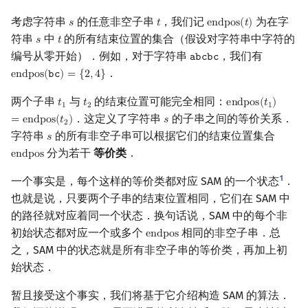
考虑字符串
的任意非空子串
，我们记
为在字
𝑠
𝑡
e
n
d
p
o
s
(
𝑡
)
s
t
endpos
(
t
)
符串
中
的所有结束位置的集合（假设对字符串中字符的
𝑠
𝑡
s
t
编号从零开始）．例如，对于字符串
，我们有
𝚊
𝚋
𝚌
𝚋
𝚌
abcbc
．
e
n
d
p
o
s
(
𝚋
𝚌
)
=
{
2
,
4
}
endpos
(
bc
)
=
{
2
,
4
}
两个子串
与
的结束位置可能完全相同：
𝑡
𝑡
e
n
d
p
o
s
(
𝑡
)
t
1
t
2
endpos
(
t
1
)
=
end
1
2
1
．这定义了字符串
的子串之间的等价关系．
=
e
n
d
p
o
s
(
𝑡
)
𝑠
s
2
字符串
的所有非空子串可以根据它们的结束位置集合
𝑠
s
分为若干
等价类
．
e
n
d
p
o
s
endpos
1
一个事实是，每个这样的等价类都对应 SAM 的一个状态
．
也就是说，只要两个子串的结束位置相同，它们在 SAM 中
的路径就对应着同一个状态．换句话说，SAM 中的每个非
初始状态都对应一个或多个
相同的非空子串．总
e
n
d
p
o
s
endpos
之，SAM 中的状态就是所有非空子串的等价类，再加上初
始状态．
暂且接受这个事实，我们将基于它介绍构造 SAM 的算法．