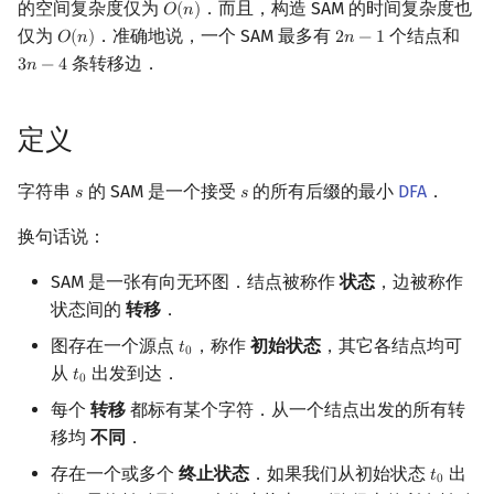
的空间复杂度仅为
．而且，构造 SAM 的时间复杂度也
𝑂
(
𝑛
)
O
(
n
)
概率论
可持久化数据结构
欧拉图
Kahan 求和
转移数
二次剩余
仅为
．准确地说，一个 SAM 最多有
个结点和
𝑂
(
𝑛
)
2
𝑛
−
1
O
(
n
)
2
n
−
1
条转移边．
3
𝑛
−
4
3
n
−
4
博弈论
树套树
哈密顿图
珂朵莉树/颜色段均摊
后缀链接树
阶 & 原根
应用
数值算法
K-D Tree
二分图
空间优化简介
定义
离散对数
序理论
动态树
平面图
检查字符串是否出现
高次剩余 & 单位根
字符串
的 SAM 是一个接受
的所有后缀的最小
DFA
．
𝑠
𝑠
s
s
换句话说：
杨氏矩阵
析合树
弦图
不同子串个数
数论分块
SAM 是一张有向无环图．结点被称作
状态
，边被称作
拟阵
PQ 树
图的着色
所有不同子串的总长度
狄利克雷卷积
状态间的
转移
．
图存在一个源点
，称作
初始状态
，其它各结点均可
𝑡
Berlekamp–Massey 算法
手指树
网络流
字典序第 k 大子串
t
0
莫比乌斯反演
0
从
出发到达．
𝑡
t
0
0
霍夫曼树
图的匹配
最小循环移位
杜教筛
每个
转移
都标有某个字符．从一个结点出发的所有转
移均
不同
．
Prüfer 序列
出现次数
Powerful Number 筛
存在一个或多个
终止状态
．如果我们从初始状态
出
𝑡
t
0
0