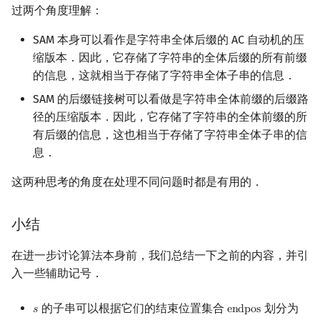
过两个角度理解：
SAM 本身可以看作是字符串全体后缀的 AC 自动机的压
缩版本．因此，它存储了字符串的全体后缀的所有前缀
的信息，这就相当于存储了字符串全体子串的信息．
SAM 的后缀链接树可以看做是字符串全体前缀的后缀路
径的压缩版本．因此，它存储了字符串的全体前缀的所
有后缀的信息，这也相当于存储了字符串全体子串的信
息．
这两种思考的角度在处理不同问题时都是有用的．
小结
在进一步讨论算法本身前，我们总结一下之前的内容，并引
入一些辅助记号．
的子串可以根据它们的结束位置集合
划分为
𝑠
e
n
d
p
o
s
s
endpos