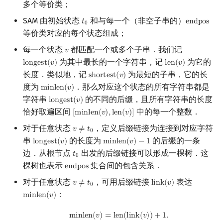
多个等价类；
SAM 由初始状态
和与每一个（非空子串的）
𝑡
e
n
d
p
o
s
t
0
endpos
0
等价类对应的每个状态组成；
每一个状态
都匹配一个或多个子串．我们记
𝑣
v
为其中最长的一个字符串，记
为它的
l
o
n
g
e
s
t
(
𝑣
)
l
e
n
(
𝑣
)
longest
(
v
)
len
(
v
)
长度．类似地，记
为最短的子串，它的长
s
h
o
r
t
e
s
t
(
𝑣
)
shortest
(
v
)
度为
．那么对应这个状态的所有字符串都是
m
i
n
l
e
n
(
𝑣
)
minlen
(
v
)
字符串
的不同的后缀，且所有字符串的长度
l
o
n
g
e
s
t
(
𝑣
)
longest
(
v
)
恰好取遍区间
中的每一个整数．
[
m
i
n
l
e
n
(
𝑣
)
,
l
e
n
(
𝑣
)
]
[
minlen
(
v
)
,
len
(
v
)
]
对于任意状态
，定义后缀链接为连接到对应字符
𝑣
≠
𝑡
v
≠
t
0
0
串
的长度为
的后缀的一条
l
o
n
g
e
s
t
(
𝑣
)
m
i
n
l
e
n
(
𝑣
)
−
1
longest
(
v
)
minlen
(
v
)
−
1
边．从根节点
出发的后缀链接可以形成一棵树．这
𝑡
t
0
0
棵树也表示
集合间的包含关系．
e
n
d
p
o
s
endpos
对于任意状态
，可用后缀链接
表达
𝑣
≠
𝑡
l
i
n
k
(
𝑣
)
v
≠
t
0
link
(
v
)
0
：
m
i
n
l
e
n
(
𝑣
)
minlen
(
v
)
minlen
(
v
)
=
len
(
link
(
v
)
)
+
1.
m
i
n
l
e
n
(
𝑣
)
=
l
e
n
(
l
i
n
k
(
𝑣
)
)
+
1
.