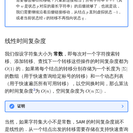
需要修改哪些转移呢？只重新连接相当于所有字符串
（其
𝑤
+
𝑐
w
+
c
中
是状态
对应的最长字符串）的后缀就够了．也就是说，
𝑤
𝑝
w
p
我们需要继续沿着后缀链接移动，从结点
直到虚拟状态
，
𝑝
−
1
p
−
1
或者当前状态经
的转移不再指向状态
．
𝑐
𝑞
c
q
线性时间复杂度
我们假设字符集大小为
常数
，即每次对一个字符搜索转
移、添加转移、查找下一个转移这些操作的时间复杂度都为
的．如果将每个结点的转移分别存储为一个长度为
𝑂
(
1
)
|
Σ
|
O
(
1
)
|
Σ
|
的数组（用于快速查询给定标号的转移）和一个动态列表
（用于快速遍历所有可用转移），以空间换时间，那么算法
2
的时间复杂度
为
，空间复杂度为
．
𝑂
(
𝑛
)
𝑂
(
𝑛
|
Σ
|
)
O
(
n
)
O
(
n
|
Σ
|
)
证明
当然，如果字符集大小不是常数，SAM 的时间复杂度就不
是线性的．从一个结点出发的转移需要存储在支持快速查询