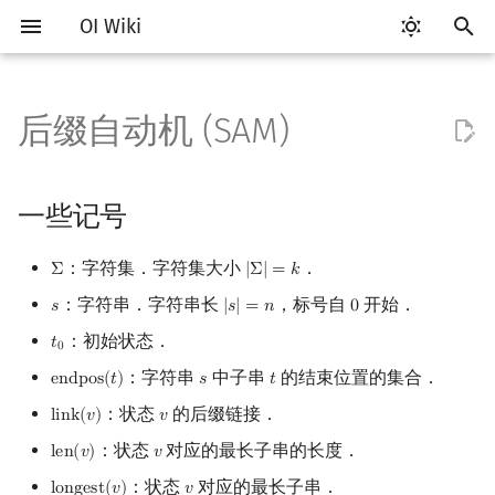
OI Wiki
键
入
后缀自动机 (SAM)
Getting Started
比赛相关简介
工具软件简介
语言基础简介
算法基础简介
搜索部分简介
动态规划部分简介
后缀数组简介
一些记号
数学部分简介
数据结构部分简介
图论部分简介
计算几何部分简介
杂项简介
RMQ
OI 赛事与赛制
题型概述
读入、输出优化
Vim
评测工具简介
Testlib 简介
Hello, World!
C++ 标准库简介
类
复杂度简介
排序简介
DP 优化简介
数字系统简介
数论基础
多项式与生成函数简介
排列组合
线性代数简介
线性规划基础
基本概念
基本概念
博弈论简介
插值
并查集
堆简介
分块思想
线段树基础
二叉搜索树 & 平衡树
可持久化数据结构简介
线段树套线段树
Link Cut Tree
树基础
最短路
最小生成树
强连通分量
网络流简介
图匹配
离线算法简介
随机函数
以
开
关于本项目
赛事
代码编辑工具
C++ 基础
复杂度
DFS（搜索）
动态规划基础
最优原地后缀排序算法
后缀自动机概述
布尔代数
栈
图论相关概念
二维计算几何基础
离散化
并查集应用
ICPC/CCPC 赛事与赛制
交互题
分段打表
Emacs
Arbiter
通用
C++ 语法基础
STL 容器
命名空间
均摊复杂度
选择排序
单调队列/单调栈优化
进位制
模算术简介
代数基本定理
抽屉原理
向量
单纯形法
群论
条件概率与独立性
公平组合游戏
数值积分
并查集复杂度
二叉堆
块状数组
线段树合并 & 分裂
Treap
可持久化线段树
平衡树套线段树
全局平衡二叉树
树的直径
差分约束
最小树形图
双连通分量
最大流
二分图最大匹配
CDQ 分治
随机化技巧
一些记号
始
如何参与
题型
评测工具
C++ 标准库
枚举
BFS（搜索）
记忆化搜索
定义
数字系统
队列
图的存储
三维计算几何基础
双指针
括号序列
常见错误
VS Code
Cena
Generator
变量
STL 算法
值类别
冒泡排序
斜率优化
平衡三进制
素数
快速傅里叶变换
容斥原理
内积和外积
环论
随机变量
零和游戏
高斯消元
配对堆
块状链表
李超线段树
Splay 树
可持久化块状数组
线段树套平衡树
Euler Tour Tree
树的中心
k 短路
最小直径生成树
割点和桥
最小割
二分图最大权匹配
整体二分
爬山算法
：字符集．字符集大小
．
Σ
|
Σ
|
=
𝑘
Σ
|
Σ
|
=
k
搜
：字符串．字符串长
，标号自
开始．
𝑠
|
𝑠
|
=
𝑛
0
s
|
s
|
=
n
0
OI Wiki 不是什么
学习路线
命令行
C++ 进阶
模拟
双向搜索
背包 DP
位操作
链表
DFS（图论）
距离
离线算法
线段树与离线询问
子串和路径
常见技巧
Atom
CCR Plus
Validator
运算
bitset
重载运算符
插入排序
四边形不等式优化
格雷码
最大公约数
快速数论变换
斐波那契数列
矩阵
域论
随机变量的数字特征
非公平组合游戏
牛顿迭代法
左偏树
树分块
猫树
WBLT
可持久化平衡树
树状数组套权值线段树
Top Tree
树的重心
同余最短路
圆方树
费用流
一般图最大匹配
莫队算法
模拟退火
索
：初始状态．
𝑡
t
0
0
格式手册
学习资源
命令行编译与调试
C++ 与其他常用语言的区别
递归 & 分治
启发式搜索
区间 DP
二进制集合操作
哈希表
BFS（图论）
Pick 定理
分数规划
简单例子
Eclipse
Lemon
Interactor
流程控制语句
string
引用
计数排序
Slope Trick 优化
欧拉函数
快速沃尔什变换
错位排列
初等变换
Schreier–Sims 算法
概率不等式
Sqrt Tree
区间最值操作 & 区间历史
替罪羊树
可持久化字典树
分块套树状数组
最近公共祖先
点/边连通度
上下界网络流
一般图最大权匹配
：字符串
中子串
的结束位置的集合．
e
n
d
p
o
s
(
𝑡
)
𝑠
𝑡
endpos
(
t
)
s
t
值
：状态
的后缀链接．
l
i
n
k
(
𝑣
)
𝑣
link
(
v
)
v
数学符号表
技巧
编译器
Pascal 转 C++ 急救
贪心
A*
DAG 上的 DP
线性复杂度的构造算法
高精度计算
并查集
树上问题
三角剖分
随机化
Notepad++
Checker
高级数据类型
pair
常量
基数排序
WQS 二分
筛法
Chirp Z 变换
卡特兰数
行列式
笛卡尔树
可持久化可并堆
树链剖分
Stoer–Wagner 算法
稳定匹配
Kinetic Tournament Tree
：状态
对应的最长子串的长度．
l
e
n
(
𝑣
)
𝑣
len
(
v
)
v
F.A.Q.
出题
WSL (Windows 10)
Python 速成
排序
迭代加深搜索
树形 DP
快速幂
堆
有向无环图
凸包
悬线法
结束位置 endpos
Kate
函数
新版 C++ 特性
快速排序
状态设计优化
分解质因数
多项式牛顿迭代
斯特林数
线性空间
Size Balanced Tree
树上启发式合并
：状态
对应的最长子串．
l
o
n
g
e
s
t
(
𝑣
)
𝑣
longest
(
v
)
v