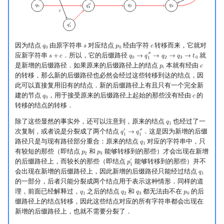
因为结点
由原字符串
对应结点
经由字符
转移而来，它就对
𝑞
𝑠
𝑝
𝑐
q
0
s
p
0
c
0
0
″
应新字符串
．所以，它的后缀路径
就
𝑠
+
𝑐
𝑞
→
𝑞
→
𝑞
→
𝑞
→
𝑡
s
+
c
q
0
→
q
1
″
→
q
2
→
q
3
→
t
0
0
2
3
0
1
是新增的后缀路径．如果原来的后缀路径上的结点
本就有经由
𝑝
𝑐
p
i
c
𝑖
的转移，那么新的后缀路径也必然会经过这些转移到达的结点，因
此可以直接复用旧有的结点．新的后缀路径上有且只有一个完全新
建的节点
，用于接受原来的后缀路径上起始的那些没有经由
的
𝑞
𝑐
q
0
c
0
转移的结点的转移．
除了这些显然的事实外，还可以注意到，原来的结点
也经过了一
𝑞
q
1
1
′
″
次复制，或者说是分裂成了两个结点
．这是因为新增的后缀
𝑞
→
𝑞
q
1
′
→
q
1
″
1
1
路径只是与现有路径部分重合：原来的结点
对应的字符串中，只
𝑞
q
1
1
有较短的那些（即结点
和
能够转移到的那些）才会出现在新增
𝑝
𝑝
p
2
p
3
2
3
′
的后缀路径上，而较长的那些（即结点
能够转移到的那些）并不
𝑝
p
1
′
1
会出现在新增的后缀路径上，因此新增的后缀路径只能经过结点
𝑞
q
1
1
的一部分，后者只能分裂成两个结点用于表示这种情形．同样的道
理，前面已经解释过，
之后的结点
和
都无法由不在
的后
𝑞
𝑞
𝑞
𝑝
q
1
q
2
q
3
p
0
1
2
3
0
缀路径上的结点转移，因此这些结点对应的所有字符串都会出现在
新增的后缀路径上，也就不需要分裂了．