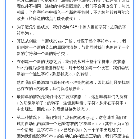
理也并不相同．连续的转移是固定的，我们不会再改变了．与此
相反，当向字符串中插入一个新的字符时，不连续的转移可能会
改变（转移边的端点可能会改变）．
为了避免引起歧义，我们记向 SAM 中插入当前字符
之前的字
𝑐
c
符串为
．
𝑠
s
算法从创建一个新状态
开始，对应于整个字符串
．我
𝑐
𝑢
𝑟
𝑠
+
𝑐
cur
s
+
c
们创建一个新的节点的原因很清楚．与此同时我们也创建了一个
新的字符和一个新的等价类．
在创建一个新的状态之后，我们会从对应整个字符串
的状态
𝑠
s
沿着后缀链接进行移动．对于经过的每一个状态，我们尝试
𝑙
𝑎
𝑠
𝑡
last
添加一个通过字符
到新状态
的转移．
𝑐
𝑐
𝑢
𝑟
c
cur
然而我们只能添加与原有转移不冲突的转移．因此我们只要找到
已存在的
的转移，我们就必须停止．
𝑐
c
最简单的情况是我们到达了虚拟状态
，这意味着我们为所有
−
1
−
1
的后缀添加了
的转移．这也意味着，字符
从未在字符串
𝑠
𝑐
𝑐
𝑠
s
c
c
s
中出现过．因此
的后缀链接为状态
．
𝑐
𝑢
𝑟
0
cur
0
第二种情况下，我们找到了现有的转移
．这意味着我们尝
(
𝑝
,
𝑞
)
(
p
,
q
)
试向自动机内添加一个
已经存在的
字符串
（其中
为
的
𝑥
+
𝑐
𝑥
𝑠
x
+
c
x
s
一个后缀，且字符串
已经作为
的一个子串出现过了）．
𝑥
+
𝑐
𝑠
x
+
c
s
因为我们假设字符串
的自动机的构造是正确的，我们不应该在
𝑠
s