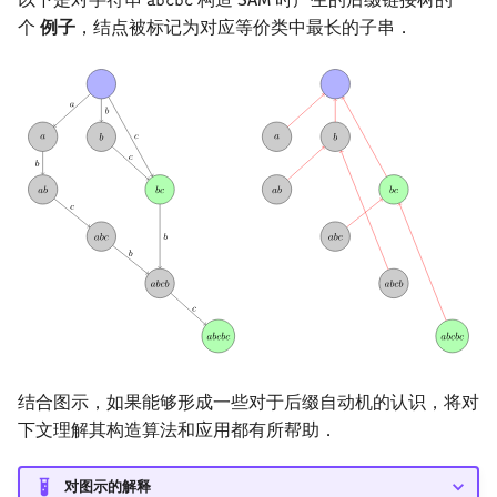
𝚊
𝚋
𝚌
𝚋
𝚌
abcbc
个
例子
，结点被标记为对应等价类中最长的子串．
结合图示，如果能够形成一些对于后缀自动机的认识，将对
下文理解其构造算法和应用都有所帮助．
对图示的解释