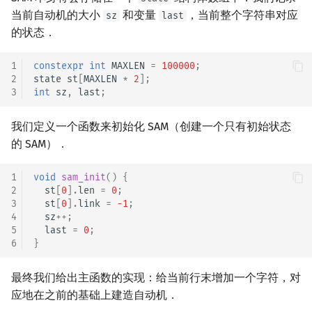
当前自动机的大小
和变量
，当前整个字符串对应
sz
last
的状态．
1
constexpr
int
MAXLEN
=
100000
;
2
state
st
[
MAXLEN
*
2
];
3
int
sz
,
last
;
我们定义一个函数来初始化 SAM（创建一个只有初始状态
的 SAM）．
1
void
sam_init
()
{
2
st
[
0
].
len
=
0
;
3
st
[
0
].
link
=
-1
;
4
sz
++
;
5
last
=
0
;
6
}
最终我们给出主函数的实现：给当前行末增加一个字符，对
应地在之前的基础上建造自动机．