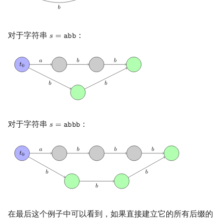
对于字符串
：
𝑠
=
𝚊
𝚋
𝚋
s
=
abb
对于字符串
：
𝑠
=
𝚊
𝚋
𝚋
𝚋
s
=
abbb
在最后这个例子中可以看到，如果直接建立它的所有后缀的