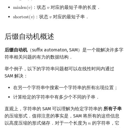
：状态
对应的最短子串的长度．
m
i
n
l
e
n
(
𝑣
)
𝑣
minlen
(
v
)
v
镜像站列表
Special Judge
Java 速成
前缀和 & 差分
IDA*
状压 DP
置换和排列
块状数据结构
拓扑排序
扫描线
有限状态自动机
后缀链接 link
Dev-C++
文件操作
Lambda 表达式
归并排序
裴蜀定理 & 一次不定方程
多项式多点求值|快速插值
贝尔数
线性基
AVL 树
虚树
：状态
对应的最短子串．
s
h
o
r
t
e
s
t
(
𝑣
)
𝑣
shortest
(
v
)
v
致谢
Testlib
Java 进阶
二分
回溯法
数位 DP
弧度制与坐标系
单调栈
最短路问题
旋转卡壳
计算理论基础
小结
CLion
pb_ds
堆排序
费马小定理 & 欧拉定理
多项式初等函数
伯努利数
线性映射
红黑树
树分治
后缀自动机概述
Polygon
倍增
Dancing Links
插头 DP
复数
单调队列
生成树问题
半平面交
字节顺序
算法
Geany
编译优化
桶排序
模逆元
常系数齐次线性递推
Entringer Number
特征多项式
左偏红黑树
动态树分治
后缀自动机
（suffix automaton, SAM）是一个能解决许多字
OJ 工具
构造
Alpha–Beta 剪枝
计数 DP
数论
ST 表
斯坦纳树
平面最近点对
约瑟夫问题
过程
Xcode
希尔排序
线性同余方程
多项式平移|连续点值平移
Eulerian Number
对角化
AA 树
AHU 算法
符串相关问题的有力的数据结构．
LaTeX 入门
优化
动态 DP
多项式与生成函数
树状数组
拆点
随机增量法
表达式求值
解释
GUIDE
锦标赛排序
中国剩余定理
符号化方法
分拆数
Jordan标准型
树哈希
举个例子，以下的字符串问题都可以在线性时间内通过
SAM 解决：
Git
概率 DP
组合数学
线段树
连通性相关
反演变换
在一台机器上规划任务
线性时间复杂度
Sublime Text
Tim 排序
升幂引理
Lagrange 反演
范德蒙德卷积
树上随机游走
在另一个字符串中搜索一个字符串的所有出现位置；
DP 套 DP
线性代数
划分树
环计数问题
计算几何杂项
主元素问题
实现
CP Editor
排序相关 STL
阶乘取模
形式幂级数复合|复合逆
Pólya 计数
计算给定的字符串中有多少个不同的子串．
DP 优化
更多性质
线性规划
二叉搜索树 & 平衡树
最小环
Garsia–Wachs 算法
Code::Blocks
排序应用
卢卡斯定理
普通生成函数
图论计数
直观上，字符串的 SAM 可以理解为给定字符串的
所有子串
的压缩形式．值得注意的事实是，SAM 将所有的这些信息
其它 DP 方法
抽象代数
跳表
2-SAT
15-puzzle
状态数
同余方程
指数生成函数
以高度压缩的形式储存．对于一个长度为
的字符串，它
𝑛
n