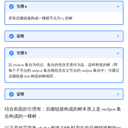
引理 4
所有后缀链接构成一棵根节点为
的树．
𝑡
t
0
0
证明
引理 5
以
集合为结点、集合的包含关系作为边，这样构造的树（即
e
n
d
p
o
s
endpos
每个子节点的
集合都包含在父节点的
集合中）与通过
e
n
d
p
o
s
e
n
d
p
o
s
endpos
endpos
后缀链接
构造的树相同．
l
i
n
k
link
证明
结合前面的引理有：后缀链接构成的树本质上是
集
e
n
d
p
o
s
endpos
合构成的一棵树．
以下是对字符串
构造 SAM 时产生的后缀链接树的一