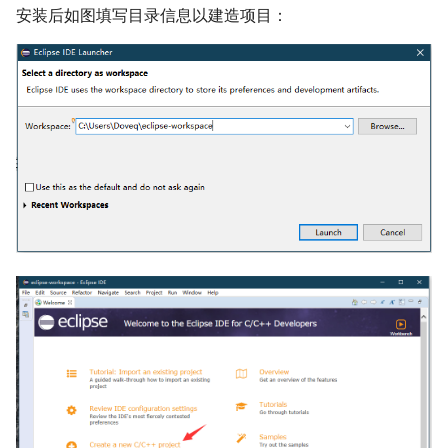
安装后如图填写目录信息以建造项目：
回文树
概率论
可持久化数据结构
欧拉图
Kahan 求和
二次剩余
序列自动机
博弈论
树套树
哈密顿图
珂朵莉树/颜色段均摊
阶 & 原根
最小表示法
数值算法
K-D Tree
二分图
空间优化简介
离散对数
Lyndon 分解
序理论
动态树
平面图
高次剩余 & 单位根
Main–Lorentz 算法
杨氏矩阵
析合树
弦图
数论分块
拟阵
PQ 树
图的着色
狄利克雷卷积
Berlekamp–Massey 算法
手指树
网络流
莫比乌斯反演
霍夫曼树
图的匹配
杜教筛
Prüfer 序列
Powerful Number 筛