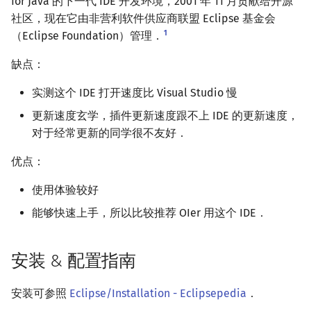
for Java 的下一代 IDE 开发环境，2001 年 11 月贡献给开源
社区，现在它由非营利软件供应商联盟 Eclipse 基金会
镜像站列表
Java 速成
前缀和 & 差分
IDA*
状压 DP
Boyer–Moore 算法
置换和排列
块状数据结构
拓扑排序
扫描线
有限状态自动机
文件操作
Lambda 表达式
归并排序
裴蜀定理 & 一次不定方程
多项式多点求值|快速插值
贝尔数
线性基
AVL 树
虚树
1
（Eclipse Foundation）管理．
致谢
Java 进阶
二分
回溯法
数位 DP
Z 函数（扩展 KMP）
弧度制与坐标系
单调栈
最短路问题
旋转卡壳
计算理论基础
pb_ds
堆排序
费马小定理 & 欧拉定理
多项式初等函数
伯努利数
线性映射
红黑树
树分治
缺点：
倍增
Dancing Links
插头 DP
AC 自动机
复数
单调队列
生成树问题
半平面交
字节顺序
编译优化
桶排序
模逆元
常系数齐次线性递推
Entringer Number
特征多项式
左偏红黑树
动态树分治
实测这个 IDE 打开速度比 Visual Studio 慢
更新速度玄学，插件更新速度跟不上 IDE 的更新速度，
构造
Alpha–Beta 剪枝
计数 DP
后缀数组 (SA)
数论
ST 表
斯坦纳树
平面最近点对
约瑟夫问题
希尔排序
线性同余方程
多项式平移|连续点值平移
Eulerian Number
对角化
AA 树
AHU 算法
对于经常更新的同学很不友好．
优化
动态 DP
后缀自动机 (SAM)
多项式与生成函数
树状数组
拆点
随机增量法
表达式求值
锦标赛排序
中国剩余定理
符号化方法
分拆数
Jordan标准型
树哈希
优点：
使用体验较好
概率 DP
后缀平衡树
组合数学
线段树
连通性相关
反演变换
在一台机器上规划任务
Tim 排序
升幂引理
Lagrange 反演
范德蒙德卷积
树上随机游走
能够快速上手，所以比较推荐 OIer 用这个 IDE．
DP 套 DP
广义后缀自动机
线性代数
划分树
环计数问题
计算几何杂项
主元素问题
排序相关 STL
阶乘取模
形式幂级数复合|复合逆
Pólya 计数
安装 & 配置指南
DP 优化
后缀树
线性规划
二叉搜索树 & 平衡树
最小环
Garsia–Wachs 算法
排序应用
卢卡斯定理
普通生成函数
图论计数
其它 DP 方法
Manacher
抽象代数
跳表
2-SAT
15-puzzle
安装可参照
Eclipse/Installation - Eclipsepedia
同余方程
指数生成函数
．