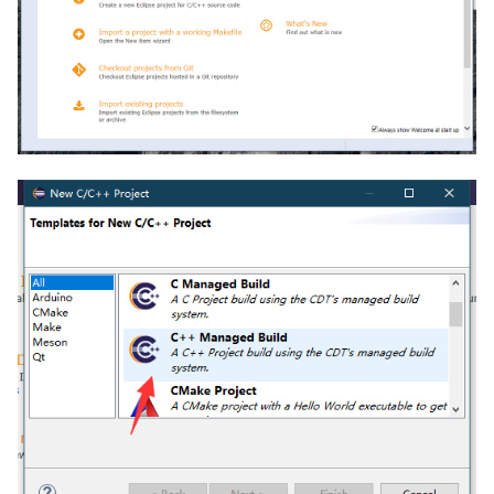
矩阵树定理
Min_25 筛
LGV 引理
洲阁筛
最大团搜索算法
类欧几里德算法
支配树
Meissel–Lehmer 算法
图上随机游走
连分数
Stern–Brocot 树与 Farey
二次域
Pell 方程