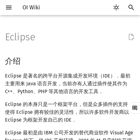
OI Wiki
键
入
Eclipse
Getting Started
比赛相关简介
介绍
评测工具简介
Testlib 简介
语言基础简介
算法基础简介
搜索部分简介
动态规划部分简介
字符串部分简介
数学部分简介
数据结构部分简介
图论部分简介
计算几何部分简介
杂项简介
RMQ
OI 赛事与赛制
题型概述
读入、输出优化
Hello, World!
C++ 标准库简介
类
复杂度简介
排序简介
DP 优化简介
后缀数组简介
数字系统简介
数论基础
多项式与生成函数简介
排列组合
线性代数简介
线性规划基础
基本概念
基本概念
博弈论简介
插值
并查集
堆简介
分块思想
线段树基础
二叉搜索树 & 平衡树
可持久化数据结构简介
线段树套线段树
Link Cut Tree
树基础
最短路
最小生成树
强连通分量
网络流简介
图匹配
离线算法简介
随机函数
以
开
关于本项目
赛事
安装 & 配置指南
Arbiter
通用
C++ 基础
复杂度
DFS（搜索）
动态规划基础
字符串基础
布尔代数
栈
图论相关概念
二维计算几何基础
离散化
并查集应用
ICPC/CCPC 赛事与赛制
交互题
分段打表
C++ 语法基础
STL 容器
命名空间
均摊复杂度
选择排序
单调队列/单调栈优化
最优原地后缀排序算法
进位制
模算术简介
代数基本定理
抽屉原理
向量
单纯形法
群论
条件概率与独立性
公平组合游戏
数值积分
并查集复杂度
二叉堆
块状数组
线段树合并 & 分裂
Treap
可持久化线段树
平衡树套线段树
全局平衡二叉树
树的直径
差分约束
最小树形图
双连通分量
最大流
二分图最大匹配
CDQ 分治
随机化技巧
介绍
始
如何参与
题型
拓展
Cena
Generator
C++ 标准库
枚举
BFS（搜索）
记忆化搜索
标准库
数字系统
队列
图的存储
三维计算几何基础
双指针
括号序列
常见错误
变量
STL 算法
值类别
冒泡排序
斜率优化
平衡三进制
素数
快速傅里叶变换
容斥原理
内积和外积
环论
随机变量
零和游戏
高斯消元
配对堆
块状链表
李超线段树
Splay 树
可持久化块状数组
线段树套平衡树
Euler Tour Tree
树的中心
k 短路
最小直径生成树
割点和桥
最小割
二分图最大权匹配
整体二分
爬山算法
Eclipse 是著名的跨平台开源集成开发环境（IDE）．最初
搜
主要用来 Java 语言开发，当前亦有人通过插件使其作为
OI Wiki 不是什么
学习路线
参考资料与注释
CCR Plus
Validator
C++ 进阶
模拟
双向搜索
背包 DP
字符串匹配
位操作
链表
DFS（图论）
距离
离线算法
线段树与离线询问
常见技巧
运算
bitset
重载运算符
插入排序
四边形不等式优化
格雷码
最大公约数
快速数论变换
斐波那契数列
矩阵
域论
随机变量的数字特征
非公平组合游戏
牛顿迭代法
左偏树
树分块
猫树
WBLT
可持久化平衡树
树状数组套权值线段树
Top Tree
树的重心
同余最短路
圆方树
费用流
一般图最大匹配
莫队算法
模拟退火
索
C++、Python、PHP 等其他语言的开发工具．
格式手册
学习资源
Lemon
Interactor
C++ 与其他常用语言的区别
递归 & 分治
启发式搜索
区间 DP
字符串哈希
二进制集合操作
哈希表
BFS（图论）
Pick 定理
分数规划
流程控制语句
string
引用
计数排序
Slope Trick 优化
欧拉函数
快速沃尔什变换
错位排列
初等变换
Schreier–Sims 算法
概率不等式
Sqrt Tree
区间最值操作 & 区间历史
替罪羊树
可持久化字典树
分块套树状数组
最近公共祖先
点/边连通度
上下界网络流
一般图最大权匹配
Eclipse 的本身只是一个框架平台，但是众多插件的支持，
值
使得 Eclipse 拥有较佳的灵活性，所以许多软件开发商以
数学符号表
技巧
Checker
Pascal 转 C++ 急救
贪心
A*
DAG 上的 DP
字典树 (Trie)
高精度计算
并查集
树上问题
三角剖分
随机化
高级数据类型
pair
常量
基数排序
WQS 二分
筛法
Chirp Z 变换
卡特兰数
行列式
笛卡尔树
可持久化可并堆
树链剖分
Stoer–Wagner 算法
稳定匹配
Eclipse 为框架开发自己的 IDE．
Kinetic Tournament Tree
Eclipse 最初是由 IBM 公司开发的替代商业软件 Visual Age
F.A.Q.
出题
Python 速成
排序
迭代加深搜索
树形 DP
前缀函数与 KMP 算法
快速幂
堆
有向无环图
凸包
悬线法
函数
新版 C++ 特性
快速排序
状态设计优化
分解质因数
多项式牛顿迭代
斯特林数
线性空间
Size Balanced Tree
树上启发式合并