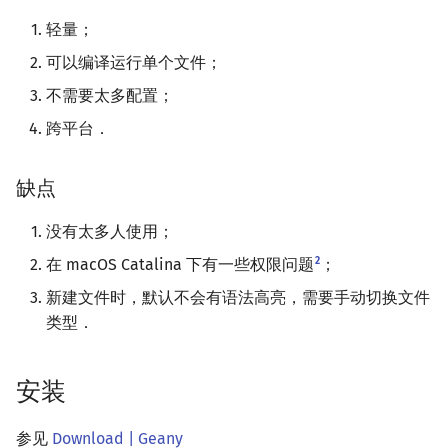
轻量；
镜像站列表
常见问题
Java 速成
前缀和 & 差分
IDA*
状压 DP
Boyer–Moore 算法
置换和排列
块状数据结构
拓扑排序
扫描线
有限状态自动机
文件操作
Lambda 表达式
归并排序
裴蜀定理 & 一次不定方程
多项式多点求值|快速插值
贝尔数
线性基
AVL 树
虚树
可以编译运行单个文件；
致谢
Java 进阶
二分
回溯法
数位 DP
Z 函数（扩展 KMP）
弧度制与坐标系
单调栈
最短路问题
旋转卡壳
计算理论基础
兼容深度终端
pb_ds
堆排序
费马小定理 & 欧拉定理
多项式初等函数
伯努利数
线性映射
红黑树
树分治
不需要太多配置；
参考资料与注释
倍增
Dancing Links
插头 DP
AC 自动机
复数
单调队列
生成树问题
半平面交
字节顺序
跨平台．
编译优化
桶排序
模逆元
常系数齐次线性递推
Entringer Number
特征多项式
左偏红黑树
动态树分治
构造
Alpha–Beta 剪枝
计数 DP
后缀数组 (SA)
数论
ST 表
斯坦纳树
平面最近点对
约瑟夫问题
希尔排序
线性同余方程
多项式平移|连续点值平移
Eulerian Number
对角化
AA 树
AHU 算法
缺点
优化
动态 DP
后缀自动机 (SAM)
多项式与生成函数
树状数组
拆点
随机增量法
表达式求值
锦标赛排序
中国剩余定理
符号化方法
分拆数
Jordan标准型
树哈希
没有太多人使用；
2
在 macOS Catalina 下有一些权限问题
；
概率 DP
后缀平衡树
组合数学
线段树
连通性相关
反演变换
在一台机器上规划任务
Tim 排序
升幂引理
Lagrange 反演
范德蒙德卷积
树上随机游走
新建文件时，默认不会有语法高亮，需要手动切换文件
类型．
DP 套 DP
广义后缀自动机
线性代数
划分树
环计数问题
计算几何杂项
主元素问题
排序相关 STL
阶乘取模
形式幂级数复合|复合逆
Pólya 计数
DP 优化
后缀树
线性规划
二叉搜索树 & 平衡树
最小环
Garsia–Wachs 算法
排序应用
卢卡斯定理
普通生成函数
图论计数
安装
其它 DP 方法
Manacher
抽象代数
跳表
2-SAT
15-puzzle
同余方程
指数生成函数
参见
Download | Geany