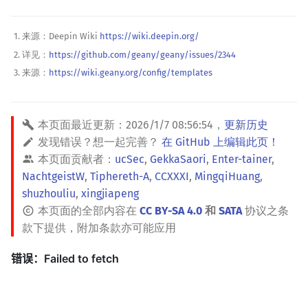
来源：Deepin Wiki
https://wiki.deepin.org/
详见：
https://github.com/geany/geany/issues/2344
来源：
https://wiki.geany.org/config/templates
本页面最近更新：
2026/1/7 08:56:54
，
更新历史
发现错误？想一起完善？
在 GitHub 上编辑此页！
本页面贡献者：
ucSec
,
GekkaSaori
,
Enter-tainer
,
NachtgeistW
,
Tiphereth-A
,
CCXXXI
,
MingqiHuang
,
shuzhouliu
,
xingjiapeng
本页面的全部内容在
CC BY-SA 4.0
和
SATA
协议之条
款下提供，附加条款亦可能应用