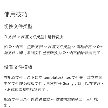
回文树
概率论
可持久化数据结构
欧拉图
Kahan 求和
二次剩余
使用技巧
序列自动机
博弈论
树套树
哈密顿图
珂朵莉树/颜色段均摊
阶 & 原根
切换文件类型
最小表示法
数值算法
K-D Tree
二分图
空间优化简介
离散对数
在
文档 -> 设置文件类型
中进行切换．
Lyndon 分解
序理论
动态树
平面图
高次剩余 & 单位根
如 C++ 语言，点击
文档 -> 设置文件类型 -> 编程语言 -> C++
源文件
，即可看到文件已被转换为 C++ 语言的语法高亮了．
Main–Lorentz 算法
杨氏矩阵
析合树
弦图
数论分块
拟阵
PQ 树
图的着色
狄利克雷卷积
设置文件模板
Berlekamp–Massey 算法
手指树
网络流
莫比乌斯反演
在配置文件目录下建立 templates/files 文件夹，建立在其
中的文件即为模板文件，再次打开 Geany，就可以在
文件 -
霍夫曼树
图的匹配
杜教筛
> 从模板新建
中找到它了．
配置文件目录可以通过
帮助 -> 调试信息
的第二、三行找
Prüfer 序列
Powerful Number 筛
出．