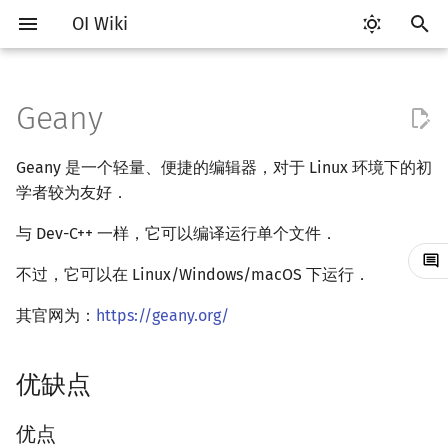
OI Wiki
键
入
Geany
Getting Started
比赛相关简介
优缺点
评测工具简介
Testlib 简介
语言基础简介
算法基础简介
搜索部分简介
动态规划部分简介
字符串部分简介
数学部分简介
数据结构部分简介
图论部分简介
计算几何部分简介
杂项简介
RMQ
OI 赛事与赛制
题型概述
读入、输出优化
Hello, World!
C++ 标准库简介
类
复杂度简介
排序简介
DP 优化简介
后缀数组简介
数字系统简介
数论基础
多项式与生成函数简介
排列组合
线性代数简介
线性规划基础
基本概念
基本概念
博弈论简介
插值
并查集
堆简介
分块思想
线段树基础
二叉搜索树 & 平衡树
可持久化数据结构简介
线段树套线段树
Link Cut Tree
树基础
最短路
最小生成树
强连通分量
网络流简介
图匹配
离线算法简介
随机函数
以
Geany 是一个轻量、便捷的编辑器，对于 Linux 环境下的初
开
关于本项目
赛事
Arbiter
通用
C++ 基础
复杂度
DFS（搜索）
动态规划基础
字符串基础
布尔代数
栈
图论相关概念
二维计算几何基础
离散化
并查集应用
优点
ICPC/CCPC 赛事与赛制
交互题
分段打表
C++ 语法基础
STL 容器
命名空间
均摊复杂度
选择排序
单调队列/单调栈优化
最优原地后缀排序算法
进位制
模算术简介
代数基本定理
抽屉原理
向量
单纯形法
群论
条件概率与独立性
公平组合游戏
数值积分
并查集复杂度
二叉堆
块状数组
线段树合并 & 分裂
Treap
可持久化线段树
平衡树套线段树
全局平衡二叉树
树的直径
差分约束
最小树形图
双连通分量
最大流
二分图最大匹配
CDQ 分治
随机化技巧
学者较为友好．
始
如何参与
题型
Cena
Generator
C++ 标准库
枚举
BFS（搜索）
记忆化搜索
标准库
数字系统
队列
图的存储
三维计算几何基础
双指针
括号序列
与 Dev-C++ 一样，它可以编译运行单个文件．
缺点
常见错误
变量
STL 算法
值类别
冒泡排序
斜率优化
平衡三进制
素数
快速傅里叶变换
容斥原理
内积和外积
环论
随机变量
零和游戏
高斯消元
配对堆
块状链表
李超线段树
Splay 树
可持久化块状数组
线段树套平衡树
Euler Tour Tree
树的中心
k 短路
最小直径生成树
割点和桥
最小割
二分图最大权匹配
整体二分
爬山算法
搜
不过，它可以在 Linux/Windows/macOS 下运行．
OI Wiki 不是什么
学习路线
安装
CCR Plus
Validator
C++ 进阶
模拟
双向搜索
背包 DP
字符串匹配
位操作
链表
DFS（图论）
距离
离线算法
线段树与离线询问
常见技巧
运算
bitset
重载运算符
插入排序
四边形不等式优化
格雷码
最大公约数
快速数论变换
斐波那契数列
矩阵
域论
随机变量的数字特征
非公平组合游戏
牛顿迭代法
左偏树
树分块
猫树
WBLT
可持久化平衡树
树状数组套权值线段树
Top Tree
树的重心
同余最短路
圆方树
费用流
一般图最大匹配
莫队算法
模拟退火
索
其官网为：
https://geany.org/
格式手册
学习资源
使用技巧
Lemon
Interactor
C++ 与其他常用语言的区别
递归 & 分治
启发式搜索
区间 DP
字符串哈希
二进制集合操作
哈希表
BFS（图论）
Pick 定理
分数规划
流程控制语句
string
引用
计数排序
Slope Trick 优化
欧拉函数
快速沃尔什变换
错位排列
初等变换
Schreier–Sims 算法
概率不等式
Sqrt Tree
区间最值操作 & 区间历史
替罪羊树
可持久化字典树
分块套树状数组
最近公共祖先
点/边连通度
上下界网络流
一般图最大权匹配
值
优缺点
数学符号表
技巧
Checker
Pascal 转 C++ 急救
贪心
A*
DAG 上的 DP
字典树 (Trie)
高精度计算
并查集
树上问题
三角剖分
随机化
切换文件类型
高级数据类型
pair
常量
基数排序
WQS 二分
筛法
Chirp Z 变换
卡特兰数
行列式
笛卡尔树
可持久化可并堆
树链剖分
Stoer–Wagner 算法
稳定匹配
Kinetic Tournament Tree
F.A.Q.
出题
Python 速成
排序
迭代加深搜索
树形 DP
前缀函数与 KMP 算法
快速幂
堆
有向无环图
凸包
悬线法
设置文件模板
函数
新版 C++ 特性
快速排序
状态设计优化
分解质因数
多项式牛顿迭代
斯特林数
线性空间
Size Balanced Tree
树上启发式合并
优点