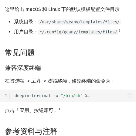
矩阵树定理
Min_25 筛
这里给出 macOS 和 Linux 下的默认模板配置文件目录：
LGV 引理
洲阁筛
系统目录：
/usr/share/geany/templates/files/
3
用户目录：
~/.config/geany/templates/files/
最大团搜索算法
类欧几里德算法
支配树
Meissel–Lehmer 算法
常见问题
图上随机游走
连分数
兼容深度终端
Stern–Brocot 树与 Farey
在
首选项 -> 工具 -> 虚拟终端
，修改终端的命令为：
二次域
1
deepin-terminal
-x
"/bin/sh"
Pell 方程
1
点击「应用」按钮即可．
参考资料与注释