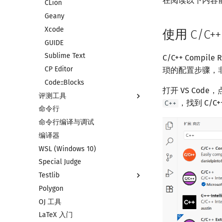
在阅读以下内容前
CLion
Geany
Xcode
使用 C/C+
GUIDE
Sublime Text
C/C++ Comp
CP Editor
琐的配置步骤，
Code::Blocks
打开 VS Co
评测工具
，找到 C/C+
C++
命令行
评测工具简介
命令行编译与调试
Arbiter
编译器
Cena
WSL (Windows 10)
CCR Plus
Special Judge
Lemon
Testlib
Polygon
Testlib 简介
OJ 工具
通用
LaTeX 入门
Generator