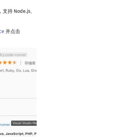
 Node.js、
ce
并点击