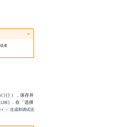
 或者
），保存并
n(){}
．在「选择
LLDB)
g++ - 生成和调试活