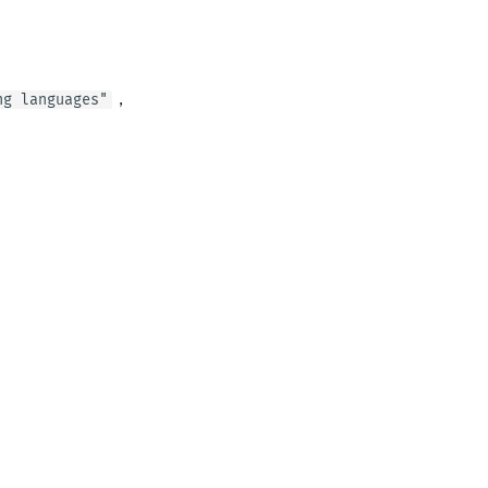
，
ng languages"