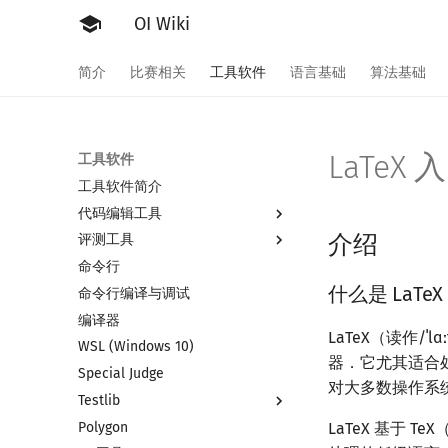
OI Wiki
简介
比赛相关
工具软件
语言基础
算法基础
LaTeX 
工具软件
工具软件简介
代码编辑工具
介绍
评测工具
Vim
命令行
Emacs
评测工具简介
什么是 LaTeX
命令行编译与调试
VS Code
Arbiter
编译器
Atom
Cena
LaTeX（读作/
WSL (Windows 10)
Eclipse
CCR Plus
器．它尤其适合
Special Judge
Notepad++
Lemon
对大多数操作系
Testlib
Kate
Polygon
Dev-C++
Testlib 简介
LaTeX 基于 T