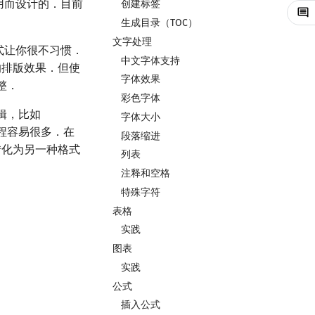
用而设计的．目前
创建标签
生成目录（TOC）
文字处理
作方式让你很不习惯．
中文字体支持
的排版效果．但使
字体效果
整．
彩色字体
辑，比如
字体大小
过程容易很多．在
段落缩进
转化为另一种格式
列表
注释和空格
特殊字符
表格
实践
图表
实践
公式
插入公式