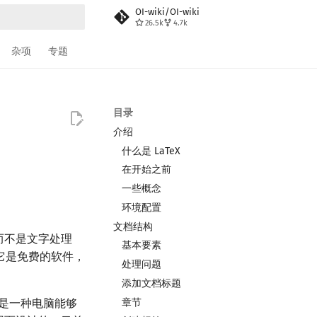
OI-wiki/OI-wiki
26.5k
4.7k
搜索
杂项
专题
目录
介绍
什么是 LaTeX
在开始之前
一些概念
环境配置
文档结构
统，而不是文字处理
基本要素
它是免费的软件，
处理问题
添加文档标题
章节
eX 是一种电脑能够