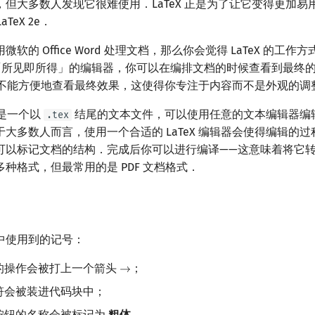
但大多数人发现它很难使用．LaTeX 正是为了让它变得更加易
aTeX 2e．
软的 Office Word 处理文档，那么你会觉得 LaTeX 的工
型的「所见即所得」的编辑器，你可以在编排文档的时候查看到最终
时你并不能方便地查看最终效果，这使得你专注于内容而不是外观的调
文档是一个以
结尾的文本文件，可以使用任意的文本编辑器编
.tex
但对于大多数人而言，使用一个合适的 LaTeX 编辑器会使得编辑的
可以标记文档的结构．完成后你可以进行编译——这意味着将它
种格式，但最常用的是 PDF 文档格式．
中使用到的记号：
的操作会被打上一个箭头
；
→
→
符会被装进代码块中；
按钮的名称会被标记为
粗体
．