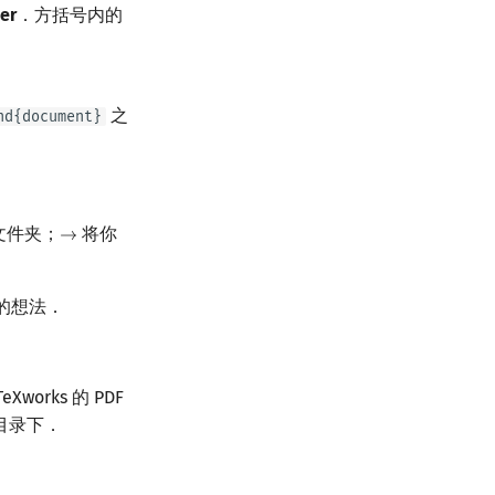
er
．方括号内的
之
nd{document}
文件夹；
将你
→
→
的想法．
rks 的 PDF
目录下．