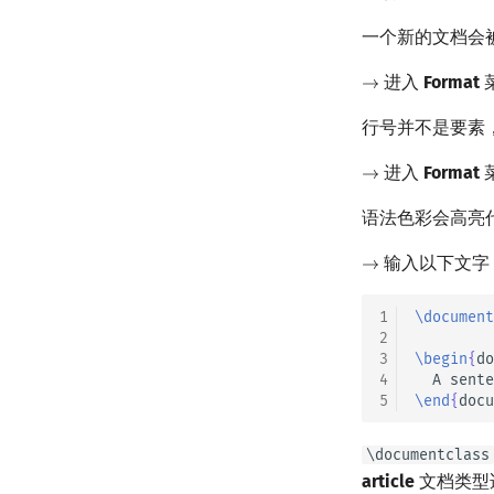
一个新的文档会
进入
Format
→
→
行号并不是要素
进入
Format
→
→
语法色彩会高亮
输入以下文字
→
→
1
\document
2
3
\begin
{
do
4
5
\end
{
docu
\documentclass
article
文档类型