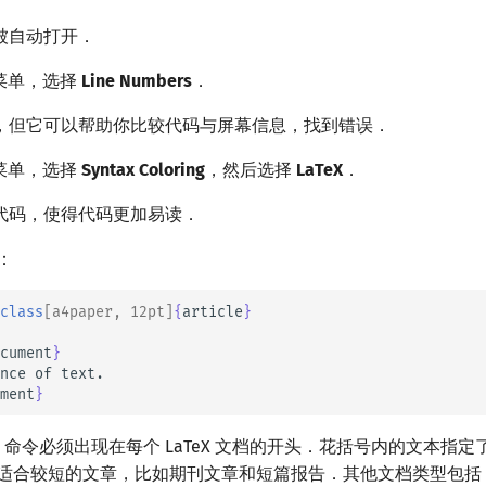
被自动打开．
菜单，选择
Line Numbers
．
，但它可以帮助你比较代码与屏幕信息，找到错误．
菜单，选择
Syntax Coloring
，然后选择
LaTeX
．
代码，使得代码更加易读．
：
class
[a4paper, 12pt]
{
article
}
cument
}
ment
}
命令必须出现在每个 LaTeX 文档的开头．花括号内的文本指
适合较短的文章，比如期刊文章和短篇报告．其他文档类型包括