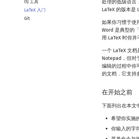
处理的低级语言，
OJ 工具
CLion
通用
LaTeX 的版本是 L
LaTeX 入门
Geany
Generator
Git
Xcode
Validator
如果你习惯于使用微
GUIDE
Interactor
Word 是典
Sublime Text
Checker
用 LaTeX 
CP Editor
一个 LaTeX 
Code::Blocks
Notepad，
编辑的过程中你
的文档．它支持多
在开始之前
下面列出在本文
希望你实施
你输入的字
菜单命令与