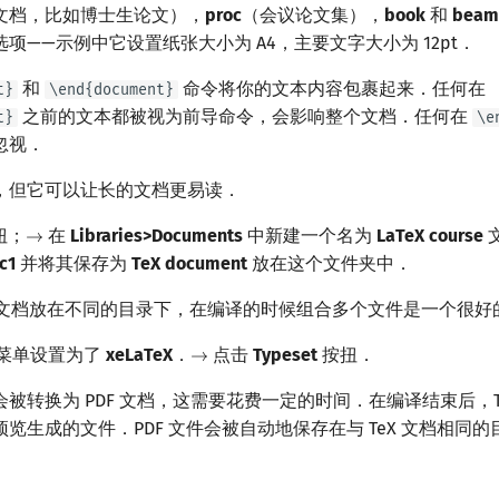
文档，比如博士生论文），
proc
（会议论文集），
book
和
beam
项——示例中它设置纸张大小为 A4，主要文字大小为 12pt．
和
命令将你的文本内容包裹起来．任何在
t}
\end{document}
之前的文本都被视为前导命令，会影响整个文档．任何在
t}
\e
忽视．
，但它可以让长的文档更易读．
扭；
在
Libraries>Documents
中新建一个名为
LaTeX course
→
→
c1
并将其保存为
TeX document
放在这个文件夹中．
eX 文档放在不同的目录下，在编译的时候组合多个文件是一个很好
et 菜单设置为了
xeLaTeX
．
点击
Typeset
按扭．
→
→
转换为 PDF 文档，这需要花费一定的时间．在编译结束后，TeXwo
览生成的文件．PDF 文件会被自动地保存在与 TeX 文档相同的