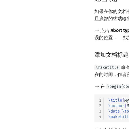
如果在你的文档中存
且底部的终端输
点击
Abort ty
→
→
误的位置．
找
→
→
添加文档标题
命
\maketitle
在的时间，作者
在
\begin{do
→
→
1
\title
{
My
2
\author
{
M
3
\date
{
\to
4
\maketitl