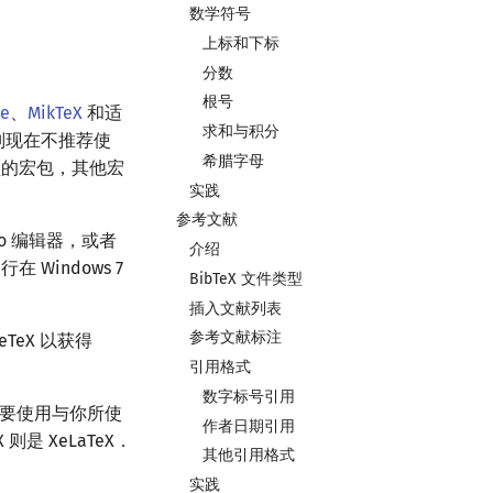
数学符号
上标和下标
分数
根号
ve
、
MikTeX
和适
求和与积分
则现在不推荐使
希腊字母
量必须的宏包，其他宏
实践
参考文献
dio 编辑器，或者
介绍
在 Windows 7
BibTeX 文件类型
插入文献列表
参考文献标注
TeX 以获得
引用格式
数字标号引用
，你需要使用与你所使
作者日期引用
则是 XeLaTeX．
其他引用格式
实践