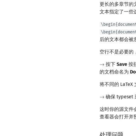
更长的多章节的
文本指定了一些选
\begin{documen
\begin{documen
后的文本都会被
空行不是必要的
按下
Save
按
→
→
的文档命名为
Do
将不同的 LaT
确保 types
→
→
这时你的源文件会被
查看器会打开并预
处理问题