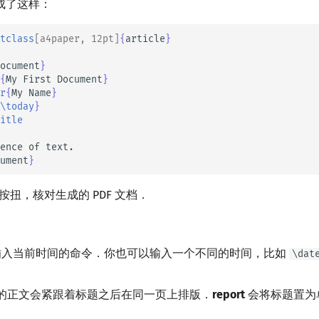
成了这样：
tclass
[a4paper, 12pt]
{
article
}
ocument
}
{
My First Document
}
r
{
My Name
}
\today
}
itle
ument
}
按扭，核对生成的 PDF 文档．
入当前时间的命令．你也可以输入一个不同的时间，比如
\dat
的正文会紧跟着标题之后在同一页上排版．
report
会将标题置为