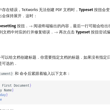
在错误，TeXworks 无法创建 PDF 文档时，
Typeset
按扭会变
出会保持展开．这时：
pesetting
按扭．
阅读终端输出的内容，最后一行可能会给出
→
→
到文档中对应的行并修复错误．
再次点击
Typeset
按扭尝试编
→
→
令可以给文档创建标题．你需要指定文档的标题．如果没有指定
是可选的．
和 命令后紧跟着输入以下文本：
cument}
 First Document
}
y Name
}
day
}
e