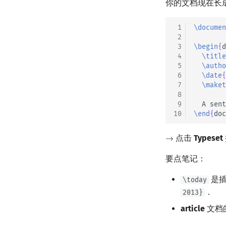
你的文档现在长
 1
\documen
 2
 3
\begin
{
d
 4
\title
 5
\autho
 6
\date
{
 7
\maket
 8
 9
10
\end
{
doc
点击
Typeset
→
→
要点笔记：
是插
\today
．
2013}
article
文档