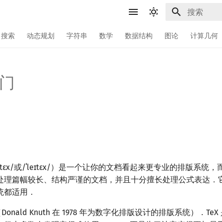
键入以开始
搜索
动态规划
字符串
数学
数据结构
图论
计算几何
入门
ˈlɑːtɛx/或/ˈleɪtɛx/）是一个让你的文档看起来更专业的排版系
处理篇幅较长、结构严谨的文档，并且十分擅长处理公式表达．
统都适用．
eX（Donald Knuth 在 1978 年为数字化排版设计的排版系统）．T