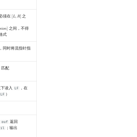
必须在
之
[
𝐿
,
𝑅
]
[
L
,
R
]
之间，不得
𝑠
𝑖
𝑜
𝑛
]
o
n
]
格式
，同时将流指针指
匹配
环境下读入
，在
LF
）
 LF
为
返回
ouf
；输出
ail