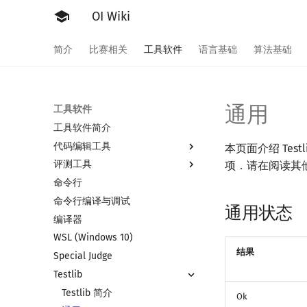
OI Wiki
简介
比赛相关
工具软件
语言基础
算法基础
通用
工具软件
工具软件简介
代码编辑工具
本页面介绍 Testl
评测工具
Vim
项．请在阅读其
命令行
Emacs
评测工具简介
命令行编译与调试
VS Code
Arbiter
通用状态
编译器
Atom
Cena
WSL (Windows 10)
Eclipse
CCR Plus
结果
Special Judge
Notepad++
Lemon
Testlib
Kate
Dev-C++
Testlib 简介
Ok