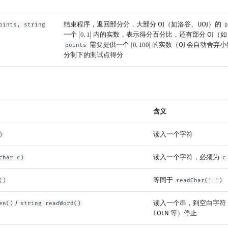
结束程序，返回部分分．大部分 OJ（如洛谷、UOJ）的
oints, string
一个
内的实数，表示得分百分比，还有部分 OJ（如 Ly
[
0
,
1
]
[
0
,
1
]
需要提供一个
的实数（OJ 会自动舍弃
points
[
0
,
1
0
0
]
[
0
,
100
]
分制下的测试点得分
含义
读入一个字符
)
读入一个字符，必须为
char c)
c
等同于
()
readChar(' ')
/
读入一个串，到空白字符（
en()
string readWord()
EOLN 等）停止