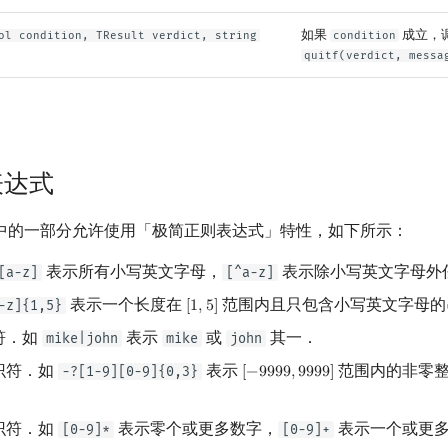
如果
成立，
ol condition, TResult verdict, string
condition
quitf(verdict, messa
表达式
中的一部分允许使用「极简正则表达式」特性，如下所示：
表示所有小写英文字母，
表示除小写英文字母外
[a-z]
[^a-z]
表示一个长度在
范围内且只包含小写英文字母的
-z]{1,5}
[
1
,
5
]
[
1
,
5
]
符．如
表示
或
其一．
mike|john
mike
john
识符．如
表示
范围内的非零
-?[1-9][0-9]{0,3}
[
−
9
9
9
9
,
9
9
9
9
]
[
−
9999
,
9999
]
．
识符．如
表示零个或更多数字，
表示一个或更
[0-9]*
[0-9]+