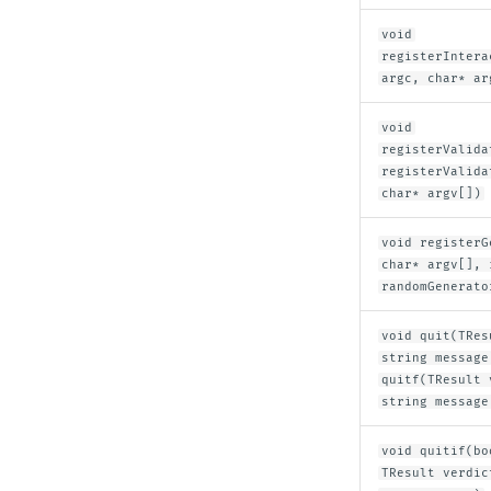
void
registerIntera
argc, char* ar
void
registerValida
registerValida
char* argv[])
void registerG
char* argv[], 
randomGenerato
void quit(TRes
string message
quitf(TResult 
string message
void quitif(bo
TResult verdic