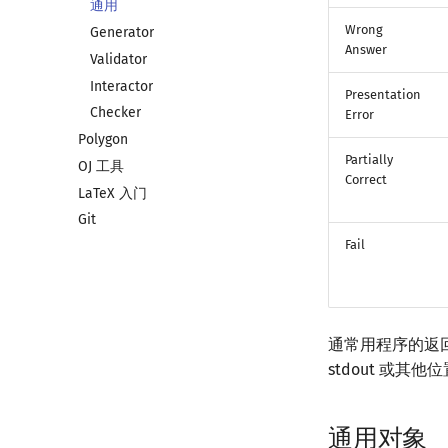
CLion
通用
Wrong
Geany
Generator
Answer
Xcode
Validator
GUIDE
Interactor
Presentation
Sublime Text
Checker
Error
Polygon
CP Editor
Partially
OJ 工具
Code::Blocks
Correct
LaTeX 入门
Git
Fail
通常用程序的返回
stdout 或
通用对象