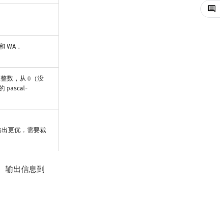
和 WA．
正整数，从
（没
0
0
ascal-
准输出更优，需要裁
件、输出信息到