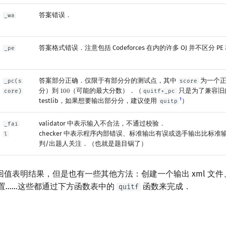
答案错误．
_wa
答案格式错误．注意包括 Codeforces 在内的许多 OJ 并不区分 PE 
_pe
答案部分正确．仅限于有部分分的测试点，其中
为一个
_pc(s
score
分）到
（可能的最大分数）．（
只是为了兼容旧的 p
core)
1
0
0
quitf+_pc
100
1
testlib，如果想要输出部分分，建议使用
）
quitp
validator 中表示输入不合法，不通过校验．
_fai
checker 中表示程序内部错误、标准输出有误或选手输出比标
l
判/出题人关注．（也就是题目锅了）
值表明结果，但是也有一些其他方法：创建一个输出 xml 文
其他位置……这些都通过下方函数表中的
函数来完成．
quitf