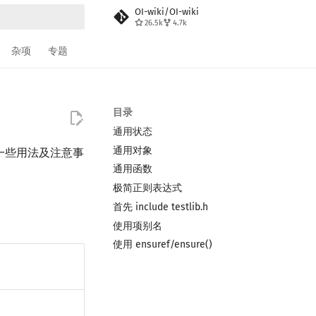
OI-wiki/OI-wiki
26.5k
4.7k
搜索
杂项
专题
目录
通用状态
通用对象
/函数、一些用法及注意事
通用函数
极简正则表达式
首先 include testlib.h
使用项别名
使用 ensuref/ensure()