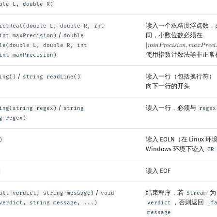
ble L, double R)
读入一个双精度浮点数，
ictReal(double L, double R, int
/
间，小数位数必须在
int maxPrecision)
double
le(double L, double R, int
[
𝑚
𝑖
𝑛
𝑃
𝑟
𝑒
𝑐
𝑖
𝑠
𝑖
𝑜
𝑛
,
𝑚
𝑎
𝑥
𝑃
𝑟
𝑒
𝑐
𝑖
[
m
i
n
P
r
e
c
i
s
i
o
n
,
m
a
x
P
r
e
c
i
s
i
使用指数计数法等非正常
int maxPrecision)
/
读入一行（包括换行符）
ing()
string readLine()
向下一行的开头
/
读入一行，必须与
ing(string regex)
string
regex
g regex)
读入 EOLN（在 Linux 
)
Windows 环境下读入
CR
读入 EOF
/
结束程序，若
ult verdict, string message)
void
Stream
，否则返回
verdict, string message, ...)
verdict
_f
message