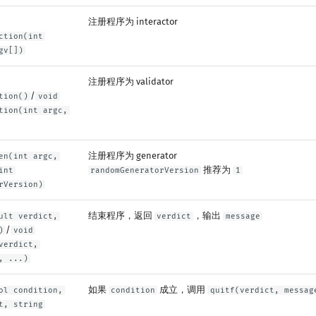
注册程序为 interactor
ction(int
gv[])
注册程序为 validator
/
tion()
void
tion(int argc,
注册程序为 generator
en(int argc,
推荐为
int
randomGeneratorVersion
1
rVersion)
结束程序，返回
，输出
ult verdict,
verdict
message
/
)
void
verdict,
, ...)
如果
成立，调用
ol condition,
condition
quitf(verdict, messag
t, string