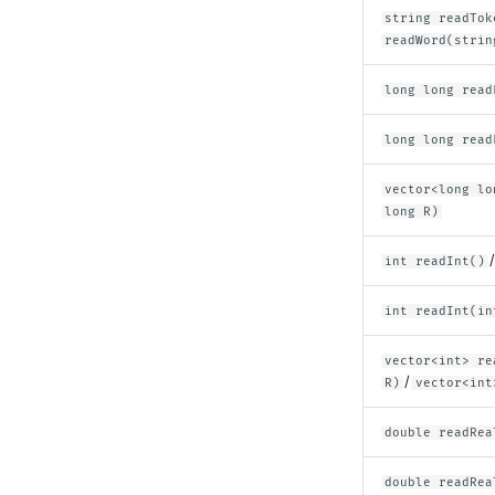
string readTok
readWord(strin
long long read
long long read
vector<long lo
long R)
int readInt()
int readInt(in
vector<int> re
/
R)
vector<int
double readRea
double readRea