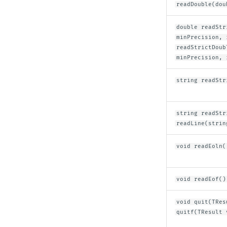
readDouble(dou
double readStr
minPrecision, 
readStrictDoub
minPrecision, 
string readStr
string readStr
readLine(strin
void readEoln(
void readEof()
void quit(TRes
quitf(TResult 