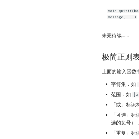
void quitif(bo
message, ...)
未完待续……
极简正则
上面的输入函数
字符集．如
范围．如
[a
「或」标识
「可选」标
选的负号）
「重复」标