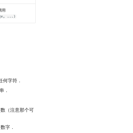
调用
ge, ...)
任何字符．
串．
整数（注意那个可
多数字．