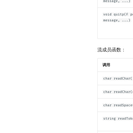
message, ...)
void quitp(F p
message, ...)
流成员函数：
调用
char readChar(
char readChar(
char readSpace
string readTok