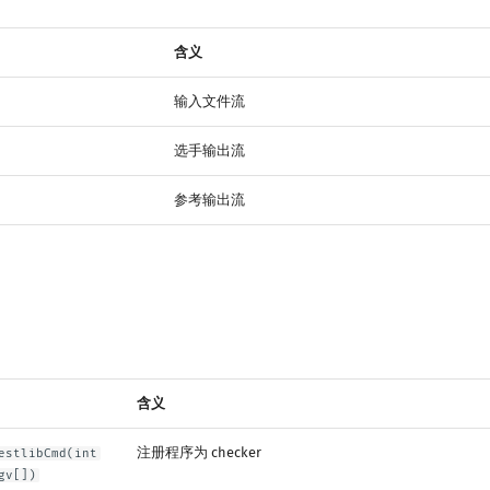
含义
输入文件流
选手输出流
参考输出流
含义
注册程序为 checker
estlibCmd(int
gv[])